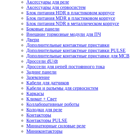
Аксессуары для реле
Аксессуары для сервосистем
Блок питания HDR в пластиковом корпусе
Блок питания MDR в пластиковом корпусе
Блок питания NDR в металлическом корпусе
Боковые панели
Внешние тормозные модули для ПЧ
Двери
Дополнительные контактные приставки
Дополнительные контактные приставки PULSE
Дополнительные контактные приставки для MCB
Дроссели dU/dt
Дроссели для цепей постоянного тока
Задние панели
Заземление
Кабели для датчиков
Кабели и разъемы для сервосистем
Каркасы
Климат + Свет
Коллаборативные роботы
Колодки для реле
Контакторы
Контакторы PULSE
Миниатюрные силовые реле
Миниконтакторы