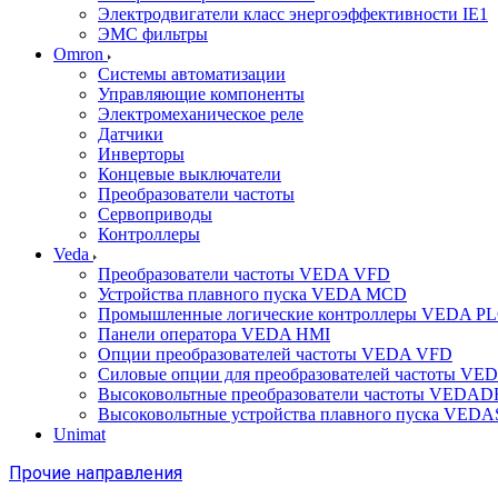
Электродвигатели класс энергоэффективности IE1
ЭМС фильтры
Omron
Системы автоматизации
Управляющие компоненты
Электромеханическое реле
Датчики
Инверторы
Концевые выключатели
Преобразователи частоты
Сервоприводы
Контроллеры
Veda
Преобразователи частоты VEDA VFD
Устройства плавного пуска VEDA MCD
Промышленные логические контроллеры VEDA P
Панели оператора VEDA HMI
Опции преобразователей частоты VEDA VFD
Силовые опции для преобразователей частоты VE
Высоковольтные преобразователи частоты VEDA
Высоковольтные устройства плавного пуска VED
Unimat
Прочие направления