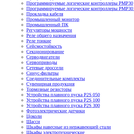
Программируемые логические контроллеры PMP30
Программируемые логические контроллеры PMP30
Прокладка кабеля
Промышленный монитор
Промышленный ПК
Регуляторы мощности
Реле общего назначения
Реле тонкие
Сейсмостойкость
Секционирование
Серводвигатели
Сервоприводы
Сетевые дроссели
Синус-фильтры
Соединительные комплекты
Сувенирная продукция
Тормозные резисторы
Устройства плавного пуска P2S 050
Устройства плавного пуска P2S 100
Устройства плавного пуска P2S 300
Фотоэлектрические датчики
Цоколи
Шасси
Шкафы навесные из нержавеющей стали
Шкафы электротехнические