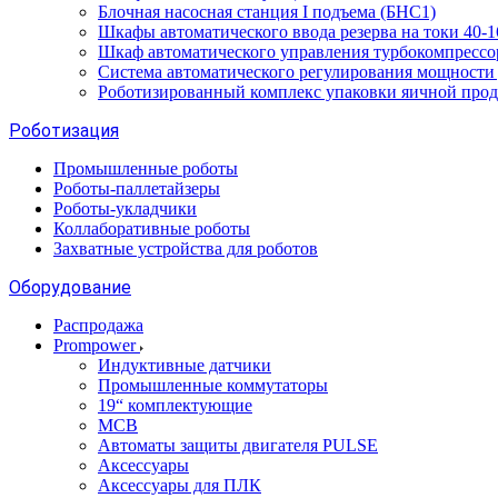
Блочная насосная станция I подъема (БНС1)
Шкафы автоматического ввода резерва на токи 40
Шкаф автоматического управления турбокомпрес
Система автоматического регулирования мощност
Роботизированный комплекс упаковки яичной про
Роботизация
Промышленные роботы
Роботы-паллетайзеры
Роботы-укладчики
Коллаборативные роботы
Захватные устройства для роботов
Оборудование
Распродажа
Prompower
Индуктивные датчики
Промышленные коммутаторы
19“ комплектующие
MCB
Автоматы защиты двигателя PULSE
Аксессуары
Аксессуары для ПЛК