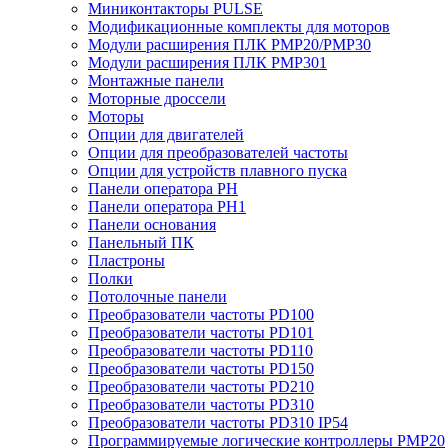
Миниконтакторы PULSE
Модификационные комплекты для моторов
Модули расширения ПЛК PMP20/PMP30
Модули расширения ПЛК PMP301
Монтажные панели
Моторные дроссели
Моторы
Опции для двигателей
Опции для преобразователей частоты
Опции для устройств плавного пуска
Панели оператора PH
Панели оператора PH1
Панели основания
Панельный ПК
Пластроны
Полки
Потолочные панели
Преобразователи частоты PD100
Преобразователи частоты PD101
Преобразователи частоты PD110
Преобразователи частоты PD150
Преобразователи частоты PD210
Преобразователи частоты PD310
Преобразователи частоты PD310 IP54
Программируемые логические контроллеры PMP20