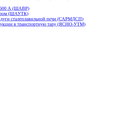
-1600 А (ШАВР)
сором (ШАУТК)
и дуги сталеплавильной печи (САРМДСП)
дукции в транспортную тару (ЯСНО-УТМ)