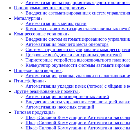
Автоматизация на предприятиях ядерно-топливног
Горнопромышленные предприятия
Внедрение автоматизированных систем управления
Металлургия
Автоматизация в металлургии
Комплексная автоматизация сталеплавильных пече
Компрессорные установки
Внедрение систем автоматизированного управлени
Автоматизация рабочего места оператора
Системы группового регулирования компрессорам
Цифровые возбудители синхронных двигателей
Тиристорные устройства высоковольтного плавного
Калькулятор окупаемости системы автоматизирова
Пищевое производство
Автоматизация розлива, упаковки и паллетировани
Птицефабрики
Автоматизация укладки пачек (лотков) с яйцами в к
Другие реализованные проекты
Автоматизация производственных линий
Внедрение систем управления сериализацией марк
Автоматизация насосных станций
Типовая продукция
Шкаф Силовой Коммутации и Автоматики насосных 
Шкаф Силовой Коммутации и Автоматики насосны
Шкаф Силовой Коммутации и Автоматики насосных