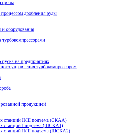
о цикла
 процессом дробления руды
й и оборудования
я турбокомпрессорами
и
 пуска на предприятиях
нного управления турбокомпрессором
я
ороба
ированной продукцией
станций II/III подъема (СКАА)
х станций I подъема (ШСКА1)
 станций II/III подъема (ШСКА2)