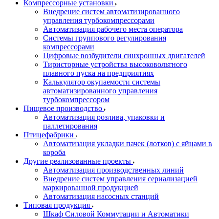
Компрессорные установки
Внедрение систем автоматизированного
управления турбокомпрессорами
Автоматизация рабочего места оператора
Системы группового регулирования
компрессорами
Цифровые возбудители синхронных двигателей
Тиристорные устройства высоковольтного
плавного пуска на предприятиях
Калькулятор окупаемости системы
автоматизированного управления
турбокомпрессором
Пищевое производство
Автоматизация розлива, упаковки и
паллетирования
Птицефабрики
Автоматизация укладки пачек (лотков) с яйцами в
короба
Другие реализованные проекты
Автоматизация производственных линий
Внедрение систем управления сериализацией
маркированной продукцией
Автоматизация насосных станций
Типовая продукция
Шкаф Силовой Коммутации и Автоматики