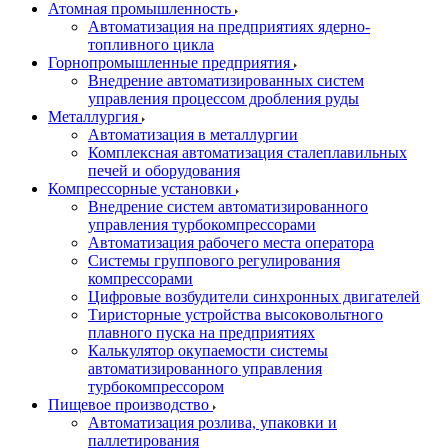
Атомная промышленность
Автоматизация на предприятиях ядерно-
топливного цикла
Горнопромышленные предприятия
Внедрение автоматизированных систем
управления процессом дробления руды
Металлургия
Автоматизация в металлургии
Комплексная автоматизация сталеплавильных
печей и оборудования
Компрессорные установки
Внедрение систем автоматизированного
управления турбокомпрессорами
Автоматизация рабочего места оператора
Системы группового регулирования
компрессорами
Цифровые возбудители синхронных двигателей
Тиристорные устройства высоковольтного
плавного пуска на предприятиях
Калькулятор окупаемости системы
автоматизированного управления
турбокомпрессором
Пищевое производство
Автоматизация розлива, упаковки и
паллетирования