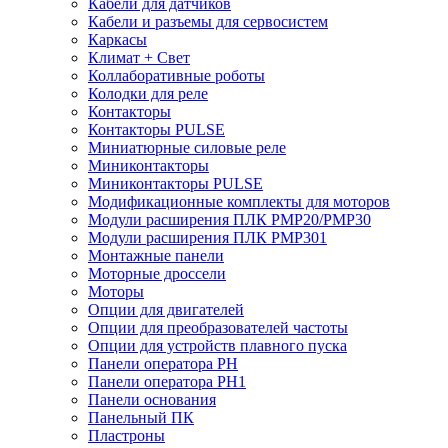
Кабели для датчиков
Кабели и разъемы для сервосистем
Каркасы
Климат + Свет
Коллаборативные роботы
Колодки для реле
Контакторы
Контакторы PULSE
Миниатюрные силовые реле
Миниконтакторы
Миниконтакторы PULSE
Модификационные комплекты для моторов
Модули расширения ПЛК PMP20/PMP30
Модули расширения ПЛК PMP301
Монтажные панели
Моторные дроссели
Моторы
Опции для двигателей
Опции для преобразователей частоты
Опции для устройств плавного пуска
Панели оператора PH
Панели оператора PH1
Панели основания
Панельный ПК
Пластроны