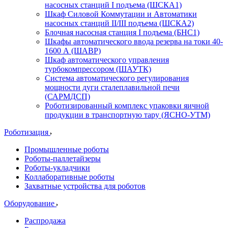
насосных станций I подъема (ШСКА1)
Шкаф Силовой Коммутации и Автоматики
насосных станций II/III подъема (ШСКА2)
Блочная насосная станция I подъема (БНС1)
Шкафы автоматического ввода резерва на токи 40-
1600 А (ШАВР)
Шкаф автоматического управления
турбокомпрессором (ШАУТК)
Система автоматического регулирования
мощности дуги сталеплавильной печи
(САРМДСП)
Роботизированный комплекс упаковки яичной
продукции в транспортную тару (ЯСНО-УТМ)
Роботизация
Промышленные роботы
Роботы-паллетайзеры
Роботы-укладчики
Коллаборативные роботы
Захватные устройства для роботов
Оборудование
Распродажа