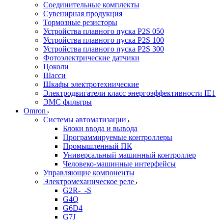
Соединительные комплекты
Сувенирная продукция
Тормозные резисторы
Устройства плавного пуска P2S 050
Устройства плавного пуска P2S 100
Устройства плавного пуска P2S 300
Фотоэлектрические датчики
Цоколи
Шасси
Шкафы электротехнические
Электродвигатели класс энергоэффективности IE1
ЭМС фильтры
Omron
Системы автоматизации
Блоки ввода и вывода
Программируемые контроллеры
Промышленный ПК
Универсальный машинный контроллер
Человеко-машинные интерфейсы
Управляющие компоненты
Электромеханическое реле
G2R-_-S
G4Q
G6D4
G7J