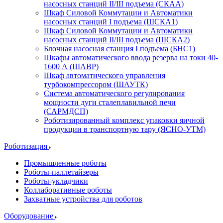
насосных станций II/III подъема (СКАА)
Шкаф Силовой Коммутации и Автоматики
насосных станций I подъема (ШСКА1)
Шкаф Силовой Коммутации и Автоматики
насосных станций II/III подъема (ШСКА2)
Блочная насосная станция I подъема (БНС1)
Шкафы автоматического ввода резерва на токи 40-
1600 А (ШАВР)
Шкаф автоматического управления
турбокомпрессором (ШАУТК)
Система автоматического регулирования
мощности дуги сталеплавильной печи
(САРМДСП)
Роботизированный комплекс упаковки яичной
продукции в транспортную тару (ЯСНО-УТМ)
Роботизация
Промышленные роботы
Роботы-паллетайзеры
Роботы-укладчики
Коллаборативные роботы
Захватные устройства для роботов
Оборудование