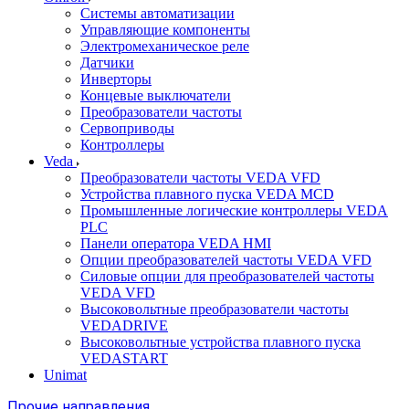
Системы автоматизации
Управляющие компоненты
Электромеханическое реле
Датчики
Инверторы
Концевые выключатели
Преобразователи частоты
Сервоприводы
Контроллеры
Veda
Преобразователи частоты VEDA VFD
Устройства плавного пуска VEDA MCD
Промышленные логические контроллеры VEDA
PLC
Панели оператора VEDA HMI
Опции преобразователей частоты VEDA VFD
Силовые опции для преобразователей частоты
VEDA VFD
Высоковольтные преобразователи частоты
VEDADRIVE
Высоковольтные устройства плавного пуска
VEDASTART
Unimat
Прочие направления