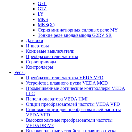
G7L
G7Z
LY
MKS
MKS(X)
Серия миниатюрных силовых реле MY
Тонкие реле ввода/вывода G2RV-SR
Датчики
Инверторы
Концевые выключатели
Преобразователи частоты
Сервоприводы
Контроллеры
Veda
Преобразователи частоты VEDA VFD
Устройства плавного пуска VEDA MCD
Промышленные логические контроллеры VEDA
PLC
Панели оператора VEDA HMI
Опции преобразователей частоты VEDA VFD
Силовые опции для преобразователей частоты
VEDA VFD
Высоковольтные преобразователи частоты
VEDADRIVE
Высоковольтные устройства плавного пуска