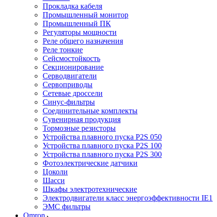
Прокладка кабеля
Промышленный монитор
Промышленный ПК
Регуляторы мощности
Реле общего назначения
Реле тонкие
Сейсмостойкость
Секционирование
Серводвигатели
Сервоприводы
Сетевые дроссели
Синус-фильтры
Соединительные комплекты
Сувенирная продукция
Тормозные резисторы
Устройства плавного пуска P2S 050
Устройства плавного пуска P2S 100
Устройства плавного пуска P2S 300
Фотоэлектрические датчики
Цоколи
Шасси
Шкафы электротехнические
Электродвигатели класс энергоэффективности IE1
ЭМС фильтры
Omron