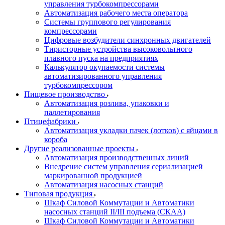
управления турбокомпрессорами
Автоматизация рабочего места оператора
Системы группового регулирования
компрессорами
Цифровые возбудители синхронных двигателей
Тиристорные устройства высоковольтного
плавного пуска на предприятиях
Калькулятор окупаемости системы
автоматизированного управления
турбокомпрессором
Пищевое производство
Автоматизация розлива, упаковки и
паллетирования
Птицефабрики
Автоматизация укладки пачек (лотков) с яйцами в
короба
Другие реализованные проекты
Автоматизация производственных линий
Внедрение систем управления сериализацией
маркированной продукцией
Автоматизация насосных станций
Типовая продукция
Шкаф Силовой Коммутации и Автоматики
насосных станций II/III подъема (СКАА)
Шкаф Силовой Коммутации и Автоматики