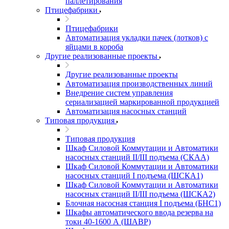
паллетирования
Птицефабрики
Птицефабрики
Автоматизация укладки пачек (лотков) с
яйцами в короба
Другие реализованные проекты
Другие реализованные проекты
Автоматизация производственных линий
Внедрение систем управления
сериализацией маркированной продукцией
Автоматизация насосных станций
Типовая продукция
Типовая продукция
Шкаф Силовой Коммутации и Автоматики
насосных станций II/III подъема (СКАА)
Шкаф Силовой Коммутации и Автоматики
насосных станций I подъема (ШСКА1)
Шкаф Силовой Коммутации и Автоматики
насосных станций II/III подъема (ШСКА2)
Блочная насосная станция I подъема (БНС1)
Шкафы автоматического ввода резерва на
токи 40-1600 А (ШАВР)