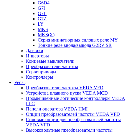
G6D4
G7J
G7L
G7Z
LY
MKS
MKS(X)
Серия миниатюрных силовых реле MY
Тонкие реле ввода/вывода G2RV-SR
Датчики
Инверторы
Концевые выключатели
Преобразователи частоты
Сервоприводы
Контроллеры
Veda
Преобразователи частоты VEDA VFD
Устройства плавного пуска VEDA MCD
Промышленные логические контроллеры VEDA
PLC
Панели оператора VEDA HMI
Опции преобразователей частоты VEDA VFD
Силовые опции для преобразователей частоты
VEDA VFD
Высоковольтные преобразователи частоты