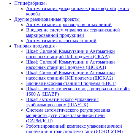
Птицефабрики
Автоматизация укладки пачек (лотков) с яйцами в
короба
Другие реализованные проекты
Автоматизация производственных линий
Внедрение систем управления сериализацией
маркированной продукцией
Автоматизация насосных станций
Типовая продукция
Шкаф Силовой Коммутации и Автоматики
насосных станций II/III подъема (СКАА)
Шкаф Силовой Коммутации и Автоматики
насосных станций I подъема (ШСКА1)
Шкаф Силовой Коммутации и Автоматики
насосных станций II/III подъема (ШСКА2)
Блочная насосная станция I подъема (БНС1)
Шкафы автоматического ввода резерва на токи 40-
1600 А (ШАВР)
Шкаф автоматического управления
турбокомпрессором (ШАУТК)
Система автоматического регулирования
мощности дуги сталеплавильной печи
(САРМДСП)
Роботизированный комплекс упаковки яичной
продукции в транспортную тару (ЯСНО-УТМ)