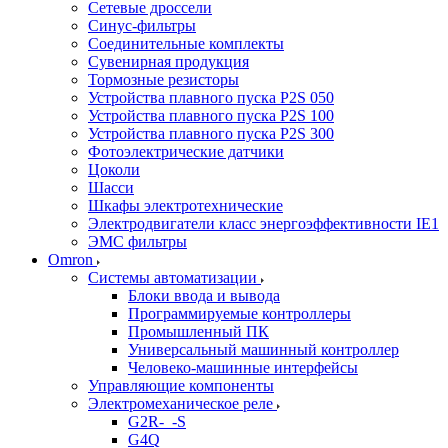
Сетевые дроссели
Синус-фильтры
Соединительные комплекты
Сувенирная продукция
Тормозные резисторы
Устройства плавного пуска P2S 050
Устройства плавного пуска P2S 100
Устройства плавного пуска P2S 300
Фотоэлектрические датчики
Цоколи
Шасси
Шкафы электротехнические
Электродвигатели класс энергоэффективности IE1
ЭМС фильтры
Omron
Системы автоматизации
Блоки ввода и вывода
Программируемые контроллеры
Промышленный ПК
Универсальный машинный контроллер
Человеко-машинные интерфейсы
Управляющие компоненты
Электромеханическое реле
G2R-_-S
G4Q