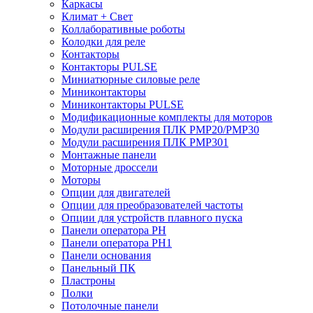
Каркасы
Климат + Свет
Коллаборативные роботы
Колодки для реле
Контакторы
Контакторы PULSE
Миниатюрные силовые реле
Миниконтакторы
Миниконтакторы PULSE
Модификационные комплекты для моторов
Модули расширения ПЛК PMP20/PMP30
Модули расширения ПЛК PMP301
Монтажные панели
Моторные дроссели
Моторы
Опции для двигателей
Опции для преобразователей частоты
Опции для устройств плавного пуска
Панели оператора PH
Панели оператора PH1
Панели основания
Панельный ПК
Пластроны
Полки
Потолочные панели