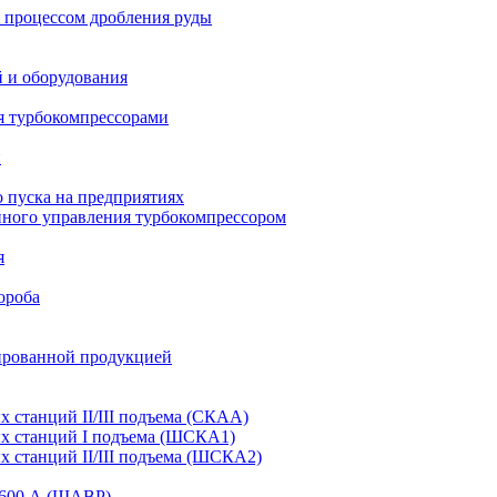
 процессом дробления руды
й и оборудования
я турбокомпрессорами
и
 пуска на предприятиях
нного управления турбокомпрессором
я
ороба
ированной продукцией
станций II/III подъема (СКАА)
х станций I подъема (ШСКА1)
 станций II/III подъема (ШСКА2)
-1600 А (ШАВР)