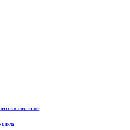
ессов в энергетике
о цикла