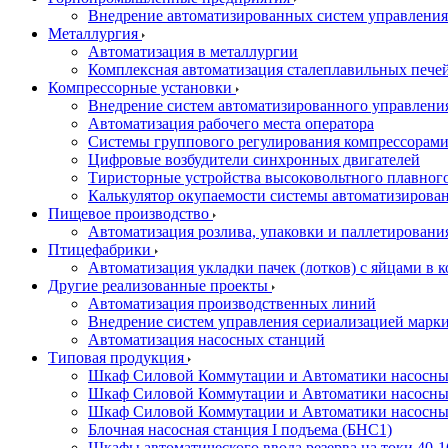
Внедрение автоматизированных систем управления
Металлургия
Автоматизация в металлургии
Комплексная автоматизация сталеплавильных пече
Компрессорные установки
Внедрение систем автоматизированного управлени
Автоматизация рабочего места оператора
Системы группового регулирования компрессорам
Цифровые возбудители синхронных двигателей
Тиристорные устройства высоковольтного плавного
Калькулятор окупаемости системы автоматизирова
Пищевое производство
Автоматизация розлива, упаковки и паллетировани
Птицефабрики
Автоматизация укладки пачек (лотков) с яйцами в к
Другие реализованные проекты
Автоматизация производственных линий
Внедрение систем управления сериализацией марк
Автоматизация насосных станций
Типовая продукция
Шкаф Силовой Коммутации и Автоматики насосных 
Шкаф Силовой Коммутации и Автоматики насосны
Шкаф Силовой Коммутации и Автоматики насосных
Блочная насосная станция I подъема (БНС1)
Шкафы автоматического ввода резерва на токи 40