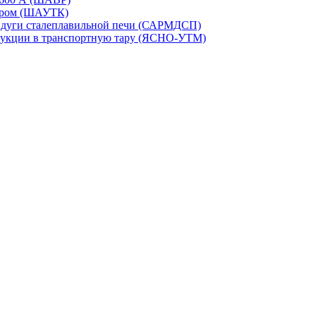
сором (ШАУТК)
и дуги сталеплавильной печи (САРМДСП)
дукции в транспортную тару (ЯСНО-УТМ)