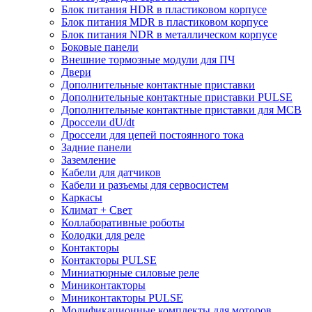
Блок питания HDR в пластиковом корпусе
Блок питания MDR в пластиковом корпусе
Блок питания NDR в металлическом корпусе
Боковые панели
Внешние тормозные модули для ПЧ
Двери
Дополнительные контактные приставки
Дополнительные контактные приставки PULSE
Дополнительные контактные приставки для MCB
Дроссели dU/dt
Дроссели для цепей постоянного тока
Задние панели
Заземление
Кабели для датчиков
Кабели и разъемы для сервосистем
Каркасы
Климат + Свет
Коллаборативные роботы
Колодки для реле
Контакторы
Контакторы PULSE
Миниатюрные силовые реле
Миниконтакторы
Миниконтакторы PULSE
Модификационные комплекты для моторов