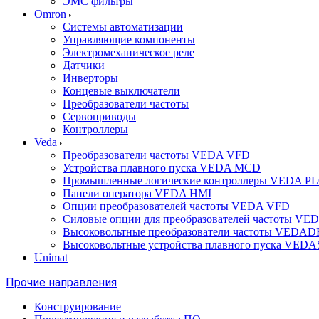
ЭМС фильтры
Omron
Системы автоматизации
Управляющие компоненты
Электромеханическое реле
Датчики
Инверторы
Концевые выключатели
Преобразователи частоты
Сервоприводы
Контроллеры
Veda
Преобразователи частоты VEDA VFD
Устройства плавного пуска VEDA MCD
Промышленные логические контроллеры VEDA P
Панели оператора VEDA HMI
Опции преобразователей частоты VEDA VFD
Силовые опции для преобразователей частоты VE
Высоковольтные преобразователи частоты VEDA
Высоковольтные устройства плавного пуска VED
Unimat
Прочие направления
Конструирование