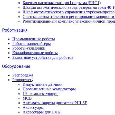
Блочная насосная станция I подъема (БНС1)
Шкафы автоматического ввода резерва на токи 40
Шкаф автоматического управления турбокомпрес
Система автоматического регулирования мощност
Роботизированный комплекс упаковки яичной про
Роботизация
Промышленные роботы
Роботы-паллетайзеры
Роботы-укладчики
Коллаборативные роботы
Захватные устройства для роботов
Оборудование
Распродажа
Prompower
Индуктивные датчики
Промышленные коммутаторы
19“ комплектующие
MCB
Автоматы защиты двигателя PULSE
Аксессуары
Аксессуары для ПЛК