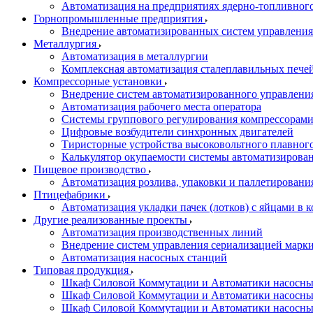
Автоматизация на предприятиях ядерно-топливног
Горнопромышленные предприятия
Внедрение автоматизированных систем управления
Металлургия
Автоматизация в металлургии
Комплексная автоматизация сталеплавильных пече
Компрессорные установки
Внедрение систем автоматизированного управлени
Автоматизация рабочего места оператора
Системы группового регулирования компрессорам
Цифровые возбудители синхронных двигателей
Тиристорные устройства высоковольтного плавного
Калькулятор окупаемости системы автоматизирова
Пищевое производство
Автоматизация розлива, упаковки и паллетировани
Птицефабрики
Автоматизация укладки пачек (лотков) с яйцами в к
Другие реализованные проекты
Автоматизация производственных линий
Внедрение систем управления сериализацией марк
Автоматизация насосных станций
Типовая продукция
Шкаф Силовой Коммутации и Автоматики насосных 
Шкаф Силовой Коммутации и Автоматики насосны
Шкаф Силовой Коммутации и Автоматики насосных