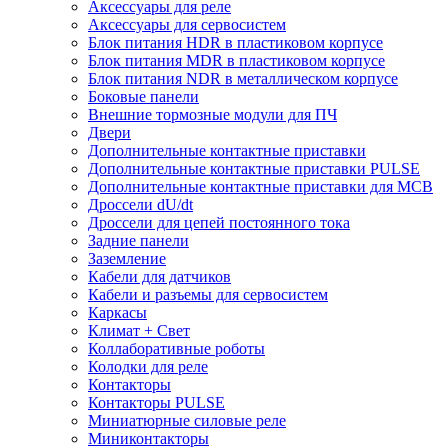
Аксессуары для реле
Аксессуары для сервосистем
Блок питания HDR в пластиковом корпусе
Блок питания MDR в пластиковом корпусе
Блок питания NDR в металлическом корпусе
Боковые панели
Внешние тормозные модули для ПЧ
Двери
Дополнительные контактные приставки
Дополнительные контактные приставки PULSE
Дополнительные контактные приставки для MCB
Дроссели dU/dt
Дроссели для цепей постоянного тока
Задние панели
Заземление
Кабели для датчиков
Кабели и разъемы для сервосистем
Каркасы
Климат + Свет
Коллаборативные роботы
Колодки для реле
Контакторы
Контакторы PULSE
Миниатюрные силовые реле
Миниконтакторы