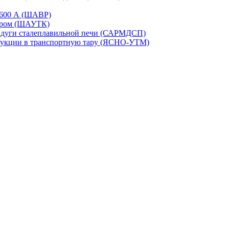
-1600 А (ШАВР)
сором (ШАУТК)
и дуги сталеплавильной печи (САРМДСП)
дукции в транспортную тару (ЯСНО-УТМ)