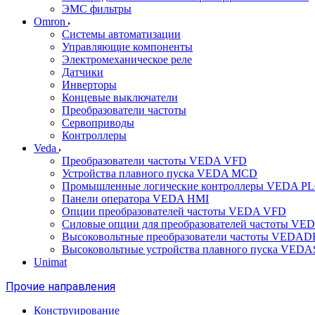
ЭМС фильтры
Omron
Системы автоматизации
Управляющие компоненты
Электромеханическое реле
Датчики
Инверторы
Концевые выключатели
Преобразователи частоты
Сервоприводы
Контроллеры
Veda
Преобразователи частоты VEDA VFD
Устройства плавного пуска VEDA MCD
Промышленные логические контроллеры VEDA P
Панели оператора VEDA HMI
Опции преобразователей частоты VEDA VFD
Силовые опции для преобразователей частоты VE
Высоковольтные преобразователи частоты VEDA
Высоковольтные устройства плавного пуска VED
Unimat
Прочие направления
Конструирование