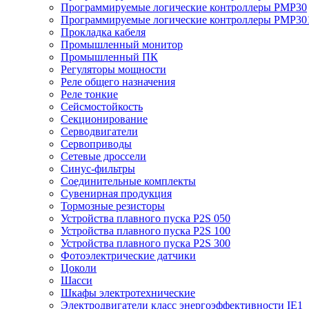
Программируемые логические контроллеры PMP30
Программируемые логические контроллеры PMP30
Прокладка кабеля
Промышленный монитор
Промышленный ПК
Регуляторы мощности
Реле общего назначения
Реле тонкие
Сейсмостойкость
Секционирование
Серводвигатели
Сервоприводы
Сетевые дроссели
Синус-фильтры
Соединительные комплекты
Сувенирная продукция
Тормозные резисторы
Устройства плавного пуска P2S 050
Устройства плавного пуска P2S 100
Устройства плавного пуска P2S 300
Фотоэлектрические датчики
Цоколи
Шасси
Шкафы электротехнические
Электродвигатели класс энергоэффективности IE1