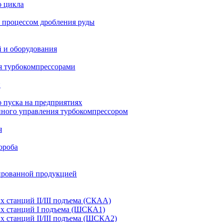
о цикла
 процессом дробления руды
й и оборудования
я турбокомпрессорами
и
 пуска на предприятиях
нного управления турбокомпрессором
я
ороба
ированной продукцией
станций II/III подъема (СКАА)
х станций I подъема (ШСКА1)
 станций II/III подъема (ШСКА2)