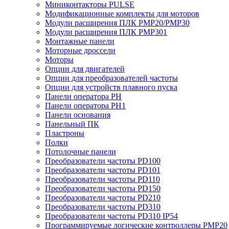
Миниконтакторы PULSE
Модификационные комплекты для моторов
Модули расширения ПЛК PMP20/PMP30
Модули расширения ПЛК PMP301
Монтажные панели
Моторные дроссели
Моторы
Опции для двигателей
Опции для преобразователей частоты
Опции для устройств плавного пуска
Панели оператора PH
Панели оператора PH1
Панели основания
Панельный ПК
Пластроны
Полки
Потолочные панели
Преобразователи частоты PD100
Преобразователи частоты PD101
Преобразователи частоты PD110
Преобразователи частоты PD150
Преобразователи частоты PD210
Преобразователи частоты PD310
Преобразователи частоты PD310 IP54
Программируемые логические контроллеры PMP20