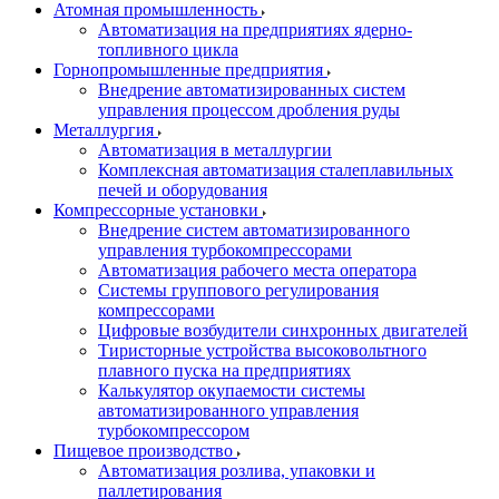
Атомная промышленность
Автоматизация на предприятиях ядерно-
топливного цикла
Горнопромышленные предприятия
Внедрение автоматизированных систем
управления процессом дробления руды
Металлургия
Автоматизация в металлургии
Комплексная автоматизация сталеплавильных
печей и оборудования
Компрессорные установки
Внедрение систем автоматизированного
управления турбокомпрессорами
Автоматизация рабочего места оператора
Системы группового регулирования
компрессорами
Цифровые возбудители синхронных двигателей
Тиристорные устройства высоковольтного
плавного пуска на предприятиях
Калькулятор окупаемости системы
автоматизированного управления
турбокомпрессором
Пищевое производство
Автоматизация розлива, упаковки и
паллетирования