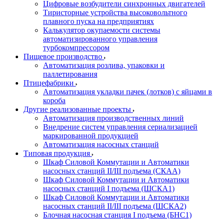
Цифровые возбудители синхронных двигателей
Тиристорные устройства высоковольтного
плавного пуска на предприятиях
Калькулятор окупаемости системы
автоматизированного управления
турбокомпрессором
Пищевое производство
Автоматизация розлива, упаковки и
паллетирования
Птицефабрики
Автоматизация укладки пачек (лотков) с яйцами в
короба
Другие реализованные проекты
Автоматизация производственных линий
Внедрение систем управления сериализацией
маркированной продукцией
Автоматизация насосных станций
Типовая продукция
Шкаф Силовой Коммутации и Автоматики
насосных станций II/III подъема (СКАА)
Шкаф Силовой Коммутации и Автоматики
насосных станций I подъема (ШСКА1)
Шкаф Силовой Коммутации и Автоматики
насосных станций II/III подъема (ШСКА2)
Блочная насосная станция I подъема (БНС1)