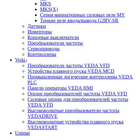
MKS
MKS(X)
Серия миниатюрных силовых реле MY
Тонкие реле ввода/вывода G2RV-SR
Датчики
Инверторы
Концевые выключатели
Преобразователи частоты
Сервоприводы
Контроллеры
Veda
Преобразователи частоты VEDA VFD
Устройства плавного пуска VEDA MCD
Промышленные логические контроллеры VEDA
PLC
Панели оператора VEDA HMI
Опции преобразователей частоты VEDA VFD
Силовые опции для преобразователей частоты
VEDA VFD
Высоковольтные преобразователи частоты
VEDADRIVE
Высоковольтные устройства плавного пуска
VEDASTART
Unimat