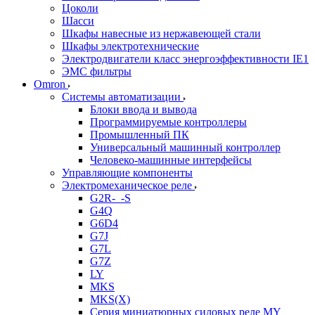
Цоколи
Шасси
Шкафы навесные из нержавеющей стали
Шкафы электротехнические
Электродвигатели класс энергоэффективности IE1
ЭМС фильтры
Omron
Системы автоматизации
Блоки ввода и вывода
Программируемые контроллеры
Промышленный ПК
Универсальный машинный контроллер
Человеко-машинные интерфейсы
Управляющие компоненты
Электромеханическое реле
G2R-_-S
G4Q
G6D4
G7J
G7L
G7Z
LY
MKS
MKS(X)
Серия миниатюрных силовых реле MY