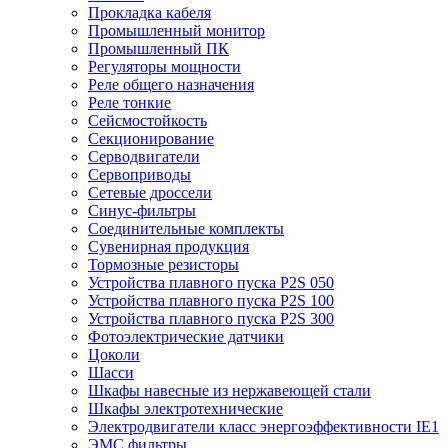
Прокладка кабеля
Промышленный монитор
Промышленный ПК
Регуляторы мощности
Реле общего назначения
Реле тонкие
Сейсмостойкость
Секционирование
Серводвигатели
Сервоприводы
Сетевые дроссели
Синус-фильтры
Соединительные комплекты
Сувенирная продукция
Тормозные резисторы
Устройства плавного пуска P2S 050
Устройства плавного пуска P2S 100
Устройства плавного пуска P2S 300
Фотоэлектрические датчики
Цоколи
Шасси
Шкафы навесные из нержавеющей стали
Шкафы электротехнические
Электродвигатели класс энергоэффективности IE1
ЭМС фильтры