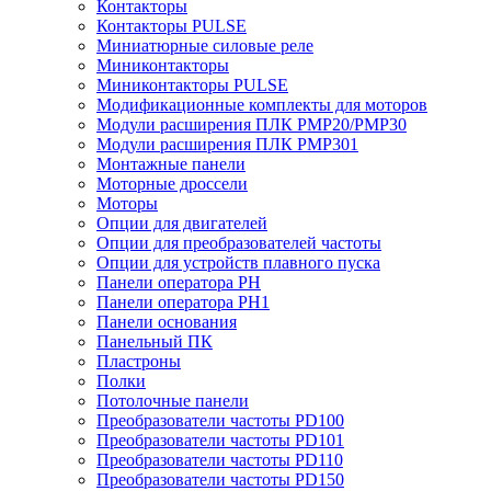
Контакторы
Контакторы PULSE
Миниатюрные силовые реле
Миниконтакторы
Миниконтакторы PULSE
Модификационные комплекты для моторов
Модули расширения ПЛК PMP20/PMP30
Модули расширения ПЛК PMP301
Монтажные панели
Моторные дроссели
Моторы
Опции для двигателей
Опции для преобразователей частоты
Опции для устройств плавного пуска
Панели оператора PH
Панели оператора PH1
Панели основания
Панельный ПК
Пластроны
Полки
Потолочные панели
Преобразователи частоты PD100
Преобразователи частоты PD101
Преобразователи частоты PD110
Преобразователи частоты PD150