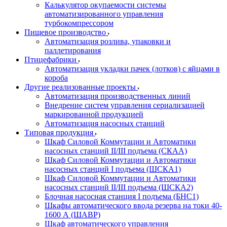
Калькулятор окупаемости системы
автоматизированного управления
турбокомпрессором
Пищевое производство
Автоматизация розлива, упаковки и
паллетирования
Птицефабрики
Автоматизация укладки пачек (лотков) с яйцами в
короба
Другие реализованные проекты
Автоматизация производственных линий
Внедрение систем управления сериализацией
маркированной продукцией
Автоматизация насосных станций
Типовая продукция
Шкаф Силовой Коммутации и Автоматики
насосных станций II/III подъема (СКАА)
Шкаф Силовой Коммутации и Автоматики
насосных станций I подъема (ШСКА1)
Шкаф Силовой Коммутации и Автоматики
насосных станций II/III подъема (ШСКА2)
Блочная насосная станция I подъема (БНС1)
Шкафы автоматического ввода резерва на токи 40-
1600 А (ШАВР)
Шкаф автоматического управления