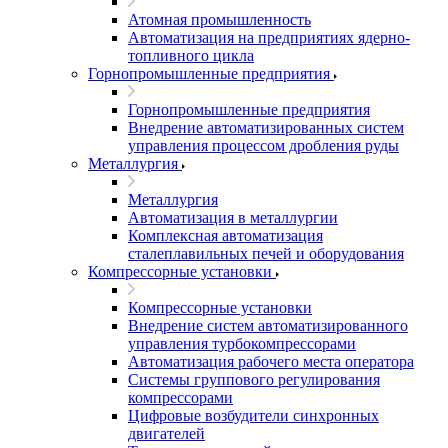
Атомная промышленность
Автоматизация на предприятиях ядерно-
топливного цикла
Горнопромышленные предприятия
Горнопромышленные предприятия
Внедрение автоматизированных систем
управления процессом дробления руды
Металлургия
Металлургия
Автоматизация в металлургии
Комплексная автоматизация
сталеплавильных печей и оборудования
Компрессорные установки
Компрессорные установки
Внедрение систем автоматизированного
управления турбокомпрессорами
Автоматизация рабочего места оператора
Системы группового регулирования
компрессорами
Цифровые возбудители синхронных
двигателей