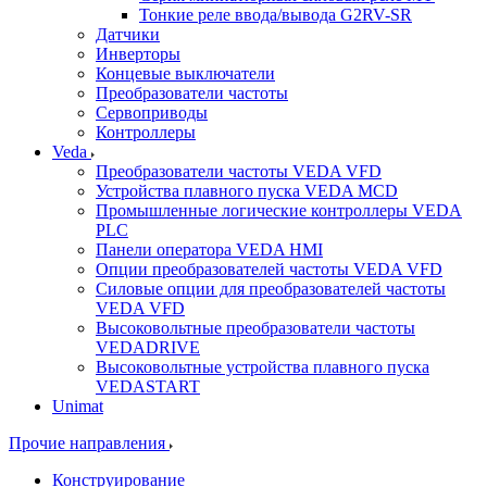
Тонкие реле ввода/вывода G2RV-SR
Датчики
Инверторы
Концевые выключатели
Преобразователи частоты
Сервоприводы
Контроллеры
Veda
Преобразователи частоты VEDA VFD
Устройства плавного пуска VEDA MCD
Промышленные логические контроллеры VEDA
PLC
Панели оператора VEDA HMI
Опции преобразователей частоты VEDA VFD
Силовые опции для преобразователей частоты
VEDA VFD
Высоковольтные преобразователи частоты
VEDADRIVE
Высоковольтные устройства плавного пуска
VEDASTART
Unimat
Прочие направления
Конструирование