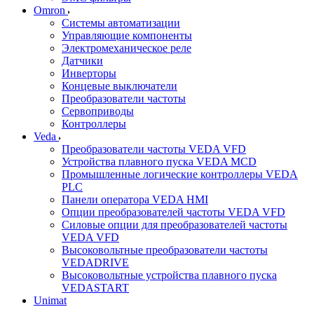
Omron
Системы автоматизации
Управляющие компоненты
Электромеханическое реле
Датчики
Инверторы
Концевые выключатели
Преобразователи частоты
Сервоприводы
Контроллеры
Veda
Преобразователи частоты VEDA VFD
Устройства плавного пуска VEDA MCD
Промышленные логические контроллеры VEDA
PLC
Панели оператора VEDA HMI
Опции преобразователей частоты VEDA VFD
Силовые опции для преобразователей частоты
VEDA VFD
Высоковольтные преобразователи частоты
VEDADRIVE
Высоковольтные устройства плавного пуска
VEDASTART
Unimat