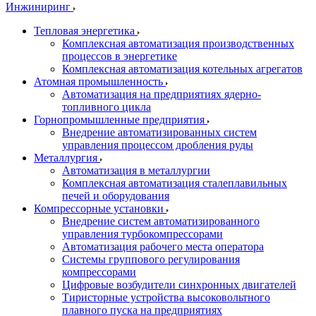
Инжиниринг
Тепловая энергетика
Комплексная автоматизация производственных
процессов в энергетике
Комплексная автоматизация котельных агрегатов
Атомная промышленность
Автоматизация на предприятиях ядерно-
топливного цикла
Горнопромышленные предприятия
Внедрение автоматизированных систем
управления процессом дробления руды
Металлургия
Автоматизация в металлургии
Комплексная автоматизация сталеплавильных
печей и оборудования
Компрессорные установки
Внедрение систем автоматизированного
управления турбокомпрессорами
Автоматизация рабочего места оператора
Системы группового регулирования
компрессорами
Цифровые возбудители синхронных двигателей
Тиристорные устройства высоковольтного
плавного пуска на предприятиях