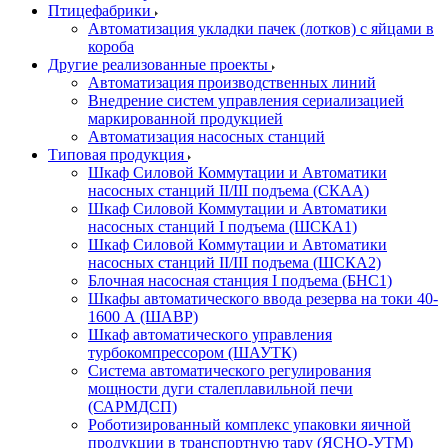
Птицефабрики
Автоматизация укладки пачек (лотков) с яйцами в
короба
Другие реализованные проекты
Автоматизация производственных линий
Внедрение систем управления сериализацией
маркированной продукцией
Автоматизация насосных станций
Типовая продукция
Шкаф Силовой Коммутации и Автоматики
насосных станций II/III подъема (СКАА)
Шкаф Силовой Коммутации и Автоматики
насосных станций I подъема (ШСКА1)
Шкаф Силовой Коммутации и Автоматики
насосных станций II/III подъема (ШСКА2)
Блочная насосная станция I подъема (БНС1)
Шкафы автоматического ввода резерва на токи 40-
1600 А (ШАВР)
Шкаф автоматического управления
турбокомпрессором (ШАУТК)
Система автоматического регулирования
мощности дуги сталеплавильной печи
(САРМДСП)
Роботизированный комплекс упаковки яичной
продукции в транспортную тару (ЯСНО-УТМ)