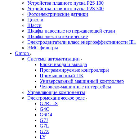
Устройства плавного пуска P2S 100
Устройства плавного пуска P2S 300
Фотоэлектрические датчики
Цоколи
Шасси
Шкафы навесные из нержавеющей стали
Шкафы электротехнические
Электродвигатели класс энергоэффективности IE1
ЭМС фильтры
Omron
Системы автоматизации
Блоки ввода и вывода
Программируемые контроллеры
Промышленный ПК
Универсальный машинный контроллер
Человеко-машинные интерфейсы
Управляющие компоненты
Электромеханическое реле
G2R-_-S
G4Q
G6D4
G7J
G7L
G7Z
LY