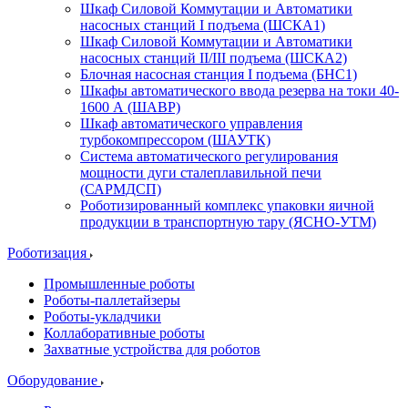
Шкаф Силовой Коммутации и Автоматики
насосных станций I подъема (ШСКА1)
Шкаф Силовой Коммутации и Автоматики
насосных станций II/III подъема (ШСКА2)
Блочная насосная станция I подъема (БНС1)
Шкафы автоматического ввода резерва на токи 40-
1600 А (ШАВР)
Шкаф автоматического управления
турбокомпрессором (ШАУТК)
Система автоматического регулирования
мощности дуги сталеплавильной печи
(САРМДСП)
Роботизированный комплекс упаковки яичной
продукции в транспортную тару (ЯСНО-УТМ)
Роботизация
Промышленные роботы
Роботы-паллетайзеры
Роботы-укладчики
Коллаборативные роботы
Захватные устройства для роботов
Оборудование