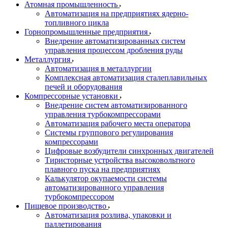
Атомная промышленность
Автоматизация на предприятиях ядерно-
топливного цикла
Горнопромышленные предприятия
Внедрение автоматизированных систем
управления процессом дробления руды
Металлургия
Автоматизация в металлургии
Комплексная автоматизация сталеплавильных
печей и оборудования
Компрессорные установки
Внедрение систем автоматизированного
управления турбокомпрессорами
Автоматизация рабочего места оператора
Системы группового регулирования
компрессорами
Цифровые возбудители синхронных двигателей
Тиристорные устройства высоковольтного
плавного пуска на предприятиях
Калькулятор окупаемости системы
автоматизированного управления
турбокомпрессором
Пищевое производство
Автоматизация розлива, упаковки и
паллетирования