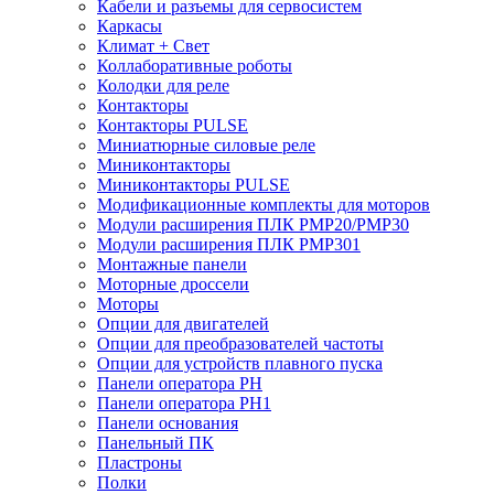
Кабели и разъемы для сервосистем
Каркасы
Климат + Свет
Коллаборативные роботы
Колодки для реле
Контакторы
Контакторы PULSE
Миниатюрные силовые реле
Миниконтакторы
Миниконтакторы PULSE
Модификационные комплекты для моторов
Модули расширения ПЛК PMP20/PMP30
Модули расширения ПЛК PMP301
Монтажные панели
Моторные дроссели
Моторы
Опции для двигателей
Опции для преобразователей частоты
Опции для устройств плавного пуска
Панели оператора PH
Панели оператора PH1
Панели основания
Панельный ПК
Пластроны
Полки