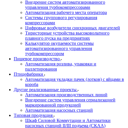
Внедрение систем автоматизированного
управления турбокомпрессорами
Автоматизация рабочего места оператора
Системы группового регулирования
компрессорами
Цифровые возбудители синхронных двигателей
Тиристорные устройства высоковольтного
плавного пуска на предприятиях
Калькулятор окупаемости системы
автоматизированного управления
турбокомпрессором
Пищевое производство
Автоматизация розлива, упаковки и
паллетирования
Птицефабрики
Автоматизация укладки пачек (лотков) с яйцами в
короба
Другие реализованные проекты
Автоматизация производственных линий
Внедрение систем управления сериализацией
маркированной продукцией
Автоматизация насосных станций
Типовая продукция
Шкаф Силовой Коммутации и Автоматики
насосных станций II/III подъема (СКАА)