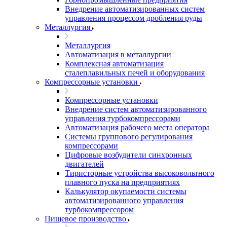
Внедрение автоматизированных систем
управления процессом дробления руды
Металлургия
Металлургия
Автоматизация в металлургии
Комплексная автоматизация
сталеплавильных печей и оборудования
Компрессорные установки
Компрессорные установки
Внедрение систем автоматизированного
управления турбокомпрессорами
Автоматизация рабочего места оператора
Системы группового регулирования
компрессорами
Цифровые возбудители синхронных
двигателей
Тиристорные устройства высоковольтного
плавного пуска на предприятиях
Калькулятор окупаемости системы
автоматизированного управления
турбокомпрессором
Пищевое производство