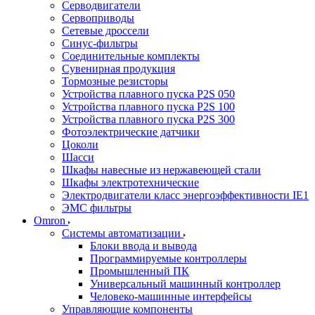
Серводвигатели
Сервоприводы
Сетевые дроссели
Синус-фильтры
Соединительные комплекты
Сувенирная продукция
Тормозные резисторы
Устройства плавного пуска P2S 050
Устройства плавного пуска P2S 100
Устройства плавного пуска P2S 300
Фотоэлектрические датчики
Цоколи
Шасси
Шкафы навесные из нержавеющей стали
Шкафы электротехнические
Электродвигатели класс энергоэффективности IE1
ЭМС фильтры
Omron
Системы автоматизации
Блоки ввода и вывода
Программируемые контроллеры
Промышленный ПК
Универсальный машинный контроллер
Человеко-машинные интерфейсы
Управляющие компоненты