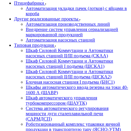
Птицефабрики
Автоматизация укладки пачек (лотков) с яйцами в
короба
Другие реализованные проекты
Автоматизация производственных линий
Внедрение систем управления сериализацией
маркированной продукцией
Автоматизация насосных станций
Типовая продукция
Шкаф Силовой Коммутации и Автоматики
насосных станций II/III подъема (СКАА)
Шкаф Силовой Коммутации и Автоматики
насосных станций I подъема (ШСКА1)
Шкаф Силовой Коммутации и Автоматики
насосных станций II/III подъема (ШСКА2)
Блочная насосная станция I подъема (БНС1)
Шкафы автоматического ввода резерва на токи 40-
1600 А (ШАВР)
Шкаф автоматического управления
турбокомпрессором (ШАУТК)
Система автоматического регулирования
мощности дуги сталеплавильной печи
(САРМДСП)
Роботизированный комплекс упаковки яичной
продукции в транспортную тару (ЯСНО-УТМ)