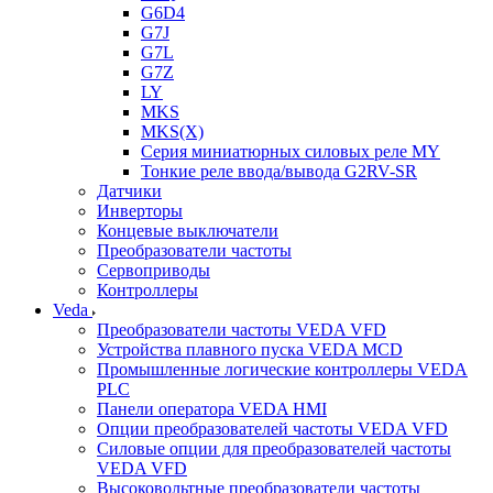
G6D4
G7J
G7L
G7Z
LY
MKS
MKS(X)
Серия миниатюрных силовых реле MY
Тонкие реле ввода/вывода G2RV-SR
Датчики
Инверторы
Концевые выключатели
Преобразователи частоты
Сервоприводы
Контроллеры
Veda
Преобразователи частоты VEDA VFD
Устройства плавного пуска VEDA MCD
Промышленные логические контроллеры VEDA
PLC
Панели оператора VEDA HMI
Опции преобразователей частоты VEDA VFD
Силовые опции для преобразователей частоты
VEDA VFD
Высоковольтные преобразователи частоты