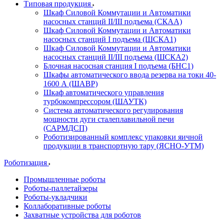
Типовая продукция
Шкаф Силовой Коммутации и Автоматики
насосных станций II/III подъема (СКАА)
Шкаф Силовой Коммутации и Автоматики
насосных станций I подъема (ШСКА1)
Шкаф Силовой Коммутации и Автоматики
насосных станций II/III подъема (ШСКА2)
Блочная насосная станция I подъема (БНС1)
Шкафы автоматического ввода резерва на токи 40-
1600 А (ШАВР)
Шкаф автоматического управления
турбокомпрессором (ШАУТК)
Система автоматического регулирования
мощности дуги сталеплавильной печи
(САРМДСП)
Роботизированный комплекс упаковки яичной
продукции в транспортную тару (ЯСНО-УТМ)
Роботизация
Промышленные роботы
Роботы-паллетайзеры
Роботы-укладчики
Коллаборативные роботы
Захватные устройства для роботов