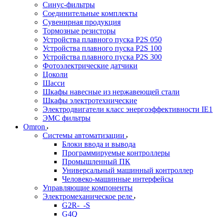
Синус-фильтры
Соединительные комплекты
Сувенирная продукция
Тормозные резисторы
Устройства плавного пуска P2S 050
Устройства плавного пуска P2S 100
Устройства плавного пуска P2S 300
Фотоэлектрические датчики
Цоколи
Шасси
Шкафы навесные из нержавеющей стали
Шкафы электротехнические
Электродвигатели класс энергоэффективности IE1
ЭМС фильтры
Omron
Системы автоматизации
Блоки ввода и вывода
Программируемые контроллеры
Промышленный ПК
Универсальный машинный контроллер
Человеко-машинные интерфейсы
Управляющие компоненты
Электромеханическое реле
G2R-_-S
G4Q