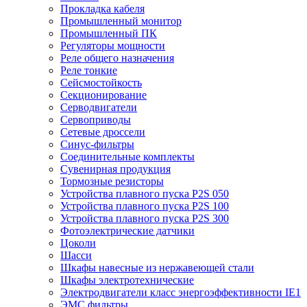
Прокладка кабеля
Промышленный монитор
Промышленный ПК
Регуляторы мощности
Реле общего назначения
Реле тонкие
Сейсмостойкость
Секционирование
Серводвигатели
Сервоприводы
Сетевые дроссели
Синус-фильтры
Соединительные комплекты
Сувенирная продукция
Тормозные резисторы
Устройства плавного пуска P2S 050
Устройства плавного пуска P2S 100
Устройства плавного пуска P2S 300
Фотоэлектрические датчики
Цоколи
Шасси
Шкафы навесные из нержавеющей стали
Шкафы электротехнические
Электродвигатели класс энергоэффективности IE1
ЭМС фильтры