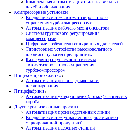
Комплексная автоматизация сталеплавильных
печей и оборудования
Компрессорные установки
Внедрение систем автоматизированного
управления турбокомпрессорами
Автоматизация рабочего места оператора
Системы группового регулирования
компрессорами
Цифровые возбудители синхронных двигателей
Тиристорные устройства высоковольтного
плавного пуска на предприятиях
Калькулятор окупаемости системы
автоматизированного управления
турбокомпрессором
Пищевое производство
Автоматизация розлива, упаковки и
паллетирования
Птицефабрики
Автоматизация укладки пачек (лотков) с яйцами в
короба
Другие реализованные проекты
Автоматизация производственных линий
Внедрение систем управления сериализацией
маркированной продукцией
Автоматизация насосных станций