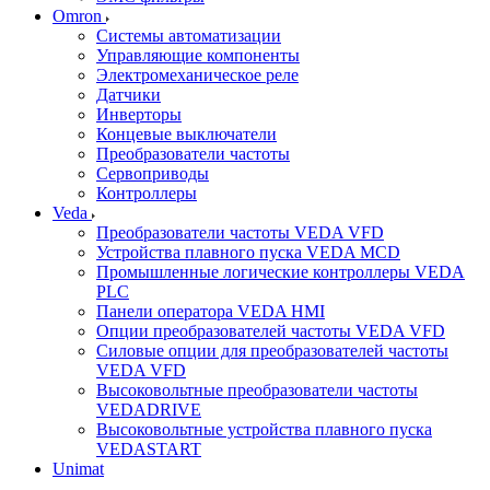
Omron
Системы автоматизации
Управляющие компоненты
Электромеханическое реле
Датчики
Инверторы
Концевые выключатели
Преобразователи частоты
Сервоприводы
Контроллеры
Veda
Преобразователи частоты VEDA VFD
Устройства плавного пуска VEDA MCD
Промышленные логические контроллеры VEDA
PLC
Панели оператора VEDA HMI
Опции преобразователей частоты VEDA VFD
Силовые опции для преобразователей частоты
VEDA VFD
Высоковольтные преобразователи частоты
VEDADRIVE
Высоковольтные устройства плавного пуска
VEDASTART
Unimat