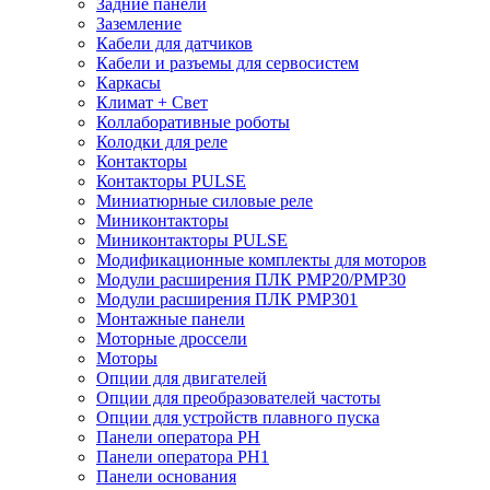
Задние панели
Заземление
Кабели для датчиков
Кабели и разъемы для сервосистем
Каркасы
Климат + Свет
Коллаборативные роботы
Колодки для реле
Контакторы
Контакторы PULSE
Миниатюрные силовые реле
Миниконтакторы
Миниконтакторы PULSE
Модификационные комплекты для моторов
Модули расширения ПЛК PMP20/PMP30
Модули расширения ПЛК PMP301
Монтажные панели
Моторные дроссели
Моторы
Опции для двигателей
Опции для преобразователей частоты
Опции для устройств плавного пуска
Панели оператора PH
Панели оператора PH1
Панели основания