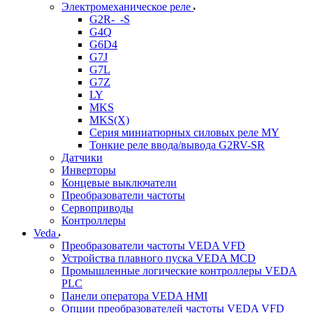
Электромеханическое реле
G2R-_-S
G4Q
G6D4
G7J
G7L
G7Z
LY
MKS
MKS(X)
Серия миниатюрных силовых реле MY
Тонкие реле ввода/вывода G2RV-SR
Датчики
Инверторы
Концевые выключатели
Преобразователи частоты
Сервоприводы
Контроллеры
Veda
Преобразователи частоты VEDA VFD
Устройства плавного пуска VEDA MCD
Промышленные логические контроллеры VEDA
PLC
Панели оператора VEDA HMI
Опции преобразователей частоты VEDA VFD