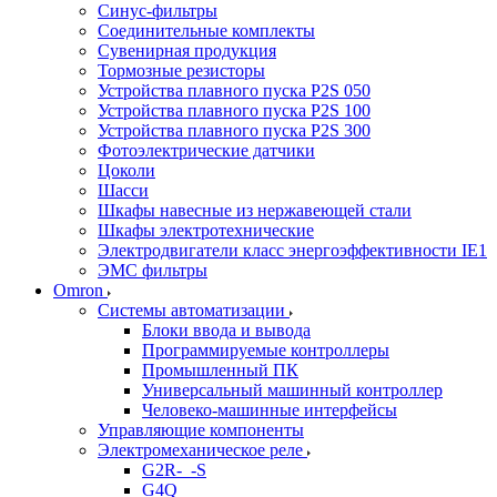
Синус-фильтры
Соединительные комплекты
Сувенирная продукция
Тормозные резисторы
Устройства плавного пуска P2S 050
Устройства плавного пуска P2S 100
Устройства плавного пуска P2S 300
Фотоэлектрические датчики
Цоколи
Шасси
Шкафы навесные из нержавеющей стали
Шкафы электротехнические
Электродвигатели класс энергоэффективности IE1
ЭМС фильтры
Omron
Системы автоматизации
Блоки ввода и вывода
Программируемые контроллеры
Промышленный ПК
Универсальный машинный контроллер
Человеко-машинные интерфейсы
Управляющие компоненты
Электромеханическое реле
G2R-_-S
G4Q