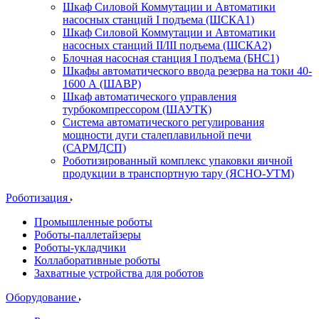
Шкаф Силовой Коммутации и Автоматики
насосных станций I подъема (ШСКА1)
Шкаф Силовой Коммутации и Автоматики
насосных станций II/III подъема (ШСКА2)
Блочная насосная станция I подъема (БНС1)
Шкафы автоматического ввода резерва на токи 40-
1600 А (ШАВР)
Шкаф автоматического управления
турбокомпрессором (ШАУТК)
Система автоматического регулирования
мощности дуги сталеплавильной печи
(САРМДСП)
Роботизированный комплекс упаковки яичной
продукции в транспортную тару (ЯСНО-УТМ)
Роботизация
Промышленные роботы
Роботы-паллетайзеры
Роботы-укладчики
Коллаборативные роботы
Захватные устройства для роботов
Оборудование