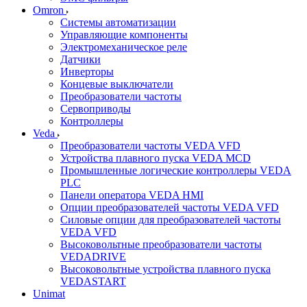
Omron
Системы автоматизации
Управляющие компоненты
Электромеханическое реле
Датчики
Инверторы
Концевые выключатели
Преобразователи частоты
Сервоприводы
Контроллеры
Veda
Преобразователи частоты VEDA VFD
Устройства плавного пуска VEDA MCD
Промышленные логические контроллеры VEDA
PLC
Панели оператора VEDA HMI
Опции преобразователей частоты VEDA VFD
Силовые опции для преобразователей частоты
VEDA VFD
Высоковольтные преобразователи частоты
VEDADRIVE
Высоковольтные устройства плавного пуска
VEDASTART
Unimat