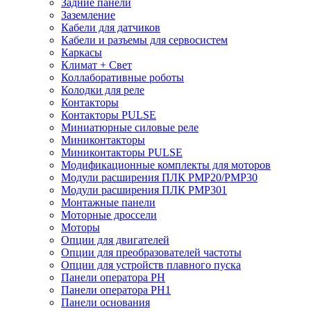
Задние панели
Заземление
Кабели для датчиков
Кабели и разъемы для сервосистем
Каркасы
Климат + Свет
Коллаборативные роботы
Колодки для реле
Контакторы
Контакторы PULSE
Миниатюрные силовые реле
Миниконтакторы
Миниконтакторы PULSE
Модификационные комплекты для моторов
Модули расширения ПЛК PMP20/PMP30
Модули расширения ПЛК PMP301
Монтажные панели
Моторные дроссели
Моторы
Опции для двигателей
Опции для преобразователей частоты
Опции для устройств плавного пуска
Панели оператора PH
Панели оператора PH1
Панели основания