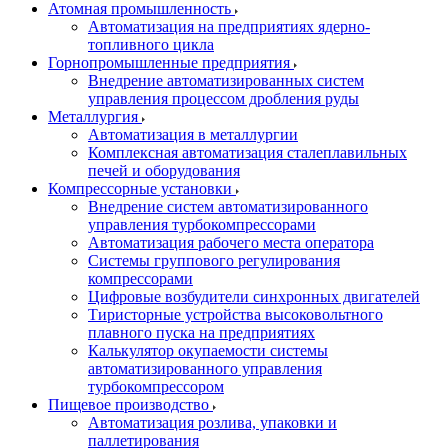
Атомная промышленность
Автоматизация на предприятиях ядерно-
топливного цикла
Горнопромышленные предприятия
Внедрение автоматизированных систем
управления процессом дробления руды
Металлургия
Автоматизация в металлургии
Комплексная автоматизация сталеплавильных
печей и оборудования
Компрессорные установки
Внедрение систем автоматизированного
управления турбокомпрессорами
Автоматизация рабочего места оператора
Системы группового регулирования
компрессорами
Цифровые возбудители синхронных двигателей
Тиристорные устройства высоковольтного
плавного пуска на предприятиях
Калькулятор окупаемости системы
автоматизированного управления
турбокомпрессором
Пищевое производство
Автоматизация розлива, упаковки и
паллетирования