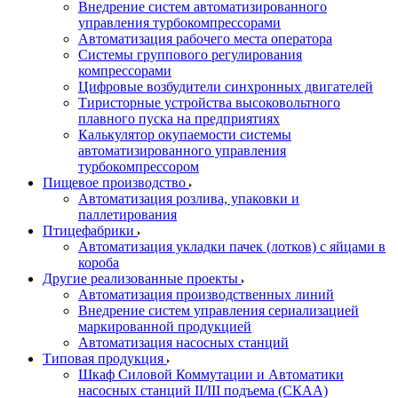
Внедрение систем автоматизированного
управления турбокомпрессорами
Автоматизация рабочего места оператора
Системы группового регулирования
компрессорами
Цифровые возбудители синхронных двигателей
Тиристорные устройства высоковольтного
плавного пуска на предприятиях
Калькулятор окупаемости системы
автоматизированного управления
турбокомпрессором
Пищевое производство
Автоматизация розлива, упаковки и
паллетирования
Птицефабрики
Автоматизация укладки пачек (лотков) с яйцами в
короба
Другие реализованные проекты
Автоматизация производственных линий
Внедрение систем управления сериализацией
маркированной продукцией
Автоматизация насосных станций
Типовая продукция
Шкаф Силовой Коммутации и Автоматики
насосных станций II/III подъема (СКАА)