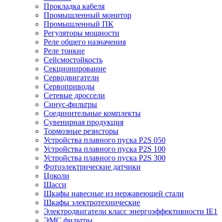
Прокладка кабеля
Промышленный монитор
Промышленный ПК
Регуляторы мощности
Реле общего назначения
Реле тонкие
Сейсмостойкость
Секционирование
Серводвигатели
Сервоприводы
Сетевые дроссели
Синус-фильтры
Соединительные комплекты
Сувенирная продукция
Тормозные резисторы
Устройства плавного пуска P2S 050
Устройства плавного пуска P2S 100
Устройства плавного пуска P2S 300
Фотоэлектрические датчики
Цоколи
Шасси
Шкафы навесные из нержавеющей стали
Шкафы электротехнические
Электродвигатели класс энергоэффективности IE1
ЭМС фильтры