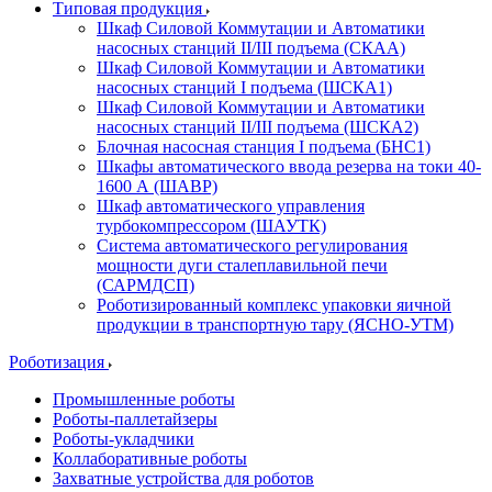
Типовая продукция
Шкаф Силовой Коммутации и Автоматики
насосных станций II/III подъема (СКАА)
Шкаф Силовой Коммутации и Автоматики
насосных станций I подъема (ШСКА1)
Шкаф Силовой Коммутации и Автоматики
насосных станций II/III подъема (ШСКА2)
Блочная насосная станция I подъема (БНС1)
Шкафы автоматического ввода резерва на токи 40-
1600 А (ШАВР)
Шкаф автоматического управления
турбокомпрессором (ШАУТК)
Система автоматического регулирования
мощности дуги сталеплавильной печи
(САРМДСП)
Роботизированный комплекс упаковки яичной
продукции в транспортную тару (ЯСНО-УТМ)
Роботизация
Промышленные роботы
Роботы-паллетайзеры
Роботы-укладчики
Коллаборативные роботы
Захватные устройства для роботов