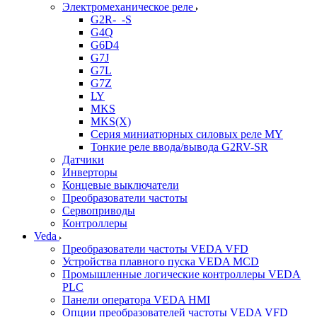
Электромеханическое реле
G2R-_-S
G4Q
G6D4
G7J
G7L
G7Z
LY
MKS
MKS(X)
Серия миниатюрных силовых реле MY
Тонкие реле ввода/вывода G2RV-SR
Датчики
Инверторы
Концевые выключатели
Преобразователи частоты
Сервоприводы
Контроллеры
Veda
Преобразователи частоты VEDA VFD
Устройства плавного пуска VEDA MCD
Промышленные логические контроллеры VEDA
PLC
Панели оператора VEDA HMI
Опции преобразователей частоты VEDA VFD