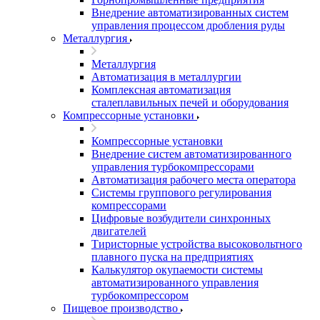
Внедрение автоматизированных систем
управления процессом дробления руды
Металлургия
Металлургия
Автоматизация в металлургии
Комплексная автоматизация
сталеплавильных печей и оборудования
Компрессорные установки
Компрессорные установки
Внедрение систем автоматизированного
управления турбокомпрессорами
Автоматизация рабочего места оператора
Системы группового регулирования
компрессорами
Цифровые возбудители синхронных
двигателей
Тиристорные устройства высоковольтного
плавного пуска на предприятиях
Калькулятор окупаемости системы
автоматизированного управления
турбокомпрессором
Пищевое производство