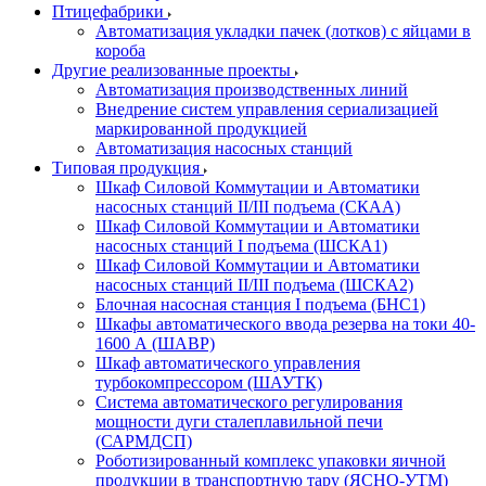
Птицефабрики
Автоматизация укладки пачек (лотков) с яйцами в
короба
Другие реализованные проекты
Автоматизация производственных линий
Внедрение систем управления сериализацией
маркированной продукцией
Автоматизация насосных станций
Типовая продукция
Шкаф Силовой Коммутации и Автоматики
насосных станций II/III подъема (СКАА)
Шкаф Силовой Коммутации и Автоматики
насосных станций I подъема (ШСКА1)
Шкаф Силовой Коммутации и Автоматики
насосных станций II/III подъема (ШСКА2)
Блочная насосная станция I подъема (БНС1)
Шкафы автоматического ввода резерва на токи 40-
1600 А (ШАВР)
Шкаф автоматического управления
турбокомпрессором (ШАУТК)
Система автоматического регулирования
мощности дуги сталеплавильной печи
(САРМДСП)
Роботизированный комплекс упаковки яичной
продукции в транспортную тару (ЯСНО-УТМ)