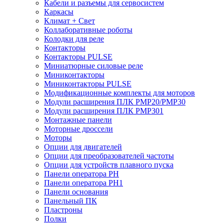
Кабели и разъемы для сервосистем
Каркасы
Климат + Свет
Коллаборативные роботы
Колодки для реле
Контакторы
Контакторы PULSE
Миниатюрные силовые реле
Миниконтакторы
Миниконтакторы PULSE
Модификационные комплекты для моторов
Модули расширения ПЛК PMP20/PMP30
Модули расширения ПЛК PMP301
Монтажные панели
Моторные дроссели
Моторы
Опции для двигателей
Опции для преобразователей частоты
Опции для устройств плавного пуска
Панели оператора PH
Панели оператора PH1
Панели основания
Панельный ПК
Пластроны
Полки