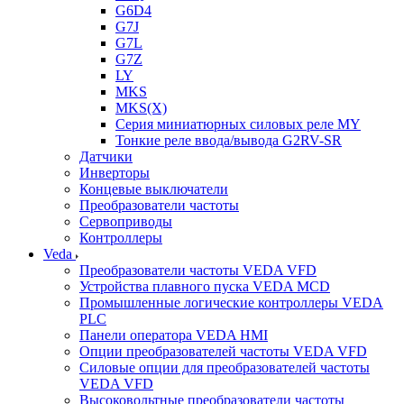
G6D4
G7J
G7L
G7Z
LY
MKS
MKS(X)
Серия миниатюрных силовых реле MY
Тонкие реле ввода/вывода G2RV-SR
Датчики
Инверторы
Концевые выключатели
Преобразователи частоты
Сервоприводы
Контроллеры
Veda
Преобразователи частоты VEDA VFD
Устройства плавного пуска VEDA MCD
Промышленные логические контроллеры VEDA
PLC
Панели оператора VEDA HMI
Опции преобразователей частоты VEDA VFD
Силовые опции для преобразователей частоты
VEDA VFD
Высоковольтные преобразователи частоты