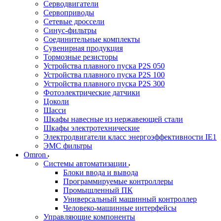
Серводвигатели
Сервоприводы
Сетевые дроссели
Синус-фильтры
Соединительные комплекты
Сувенирная продукция
Тормозные резисторы
Устройства плавного пуска P2S 050
Устройства плавного пуска P2S 100
Устройства плавного пуска P2S 300
Фотоэлектрические датчики
Цоколи
Шасси
Шкафы навесные из нержавеющей стали
Шкафы электротехнические
Электродвигатели класс энергоэффективности IE1
ЭМС фильтры
Omron
Системы автоматизации
Блоки ввода и вывода
Программируемые контроллеры
Промышленный ПК
Универсальный машинный контроллер
Человеко-машинные интерфейсы
Управляющие компоненты