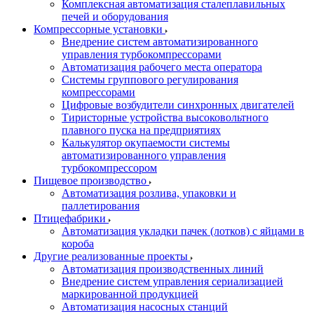
Комплексная автоматизация сталеплавильных
печей и оборудования
Компрессорные установки
Внедрение систем автоматизированного
управления турбокомпрессорами
Автоматизация рабочего места оператора
Системы группового регулирования
компрессорами
Цифровые возбудители синхронных двигателей
Тиристорные устройства высоковольтного
плавного пуска на предприятиях
Калькулятор окупаемости системы
автоматизированного управления
турбокомпрессором
Пищевое производство
Автоматизация розлива, упаковки и
паллетирования
Птицефабрики
Автоматизация укладки пачек (лотков) с яйцами в
короба
Другие реализованные проекты
Автоматизация производственных линий
Внедрение систем управления сериализацией
маркированной продукцией
Автоматизация насосных станций