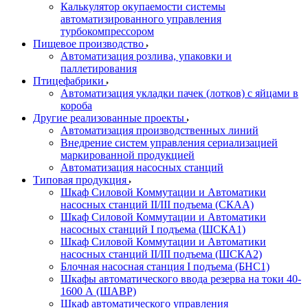
Калькулятор окупаемости системы
автоматизированного управления
турбокомпрессором
Пищевое производство
Автоматизация розлива, упаковки и
паллетирования
Птицефабрики
Автоматизация укладки пачек (лотков) с яйцами в
короба
Другие реализованные проекты
Автоматизация производственных линий
Внедрение систем управления сериализацией
маркированной продукцией
Автоматизация насосных станций
Типовая продукция
Шкаф Силовой Коммутации и Автоматики
насосных станций II/III подъема (СКАА)
Шкаф Силовой Коммутации и Автоматики
насосных станций I подъема (ШСКА1)
Шкаф Силовой Коммутации и Автоматики
насосных станций II/III подъема (ШСКА2)
Блочная насосная станция I подъема (БНС1)
Шкафы автоматического ввода резерва на токи 40-
1600 А (ШАВР)
Шкаф автоматического управления