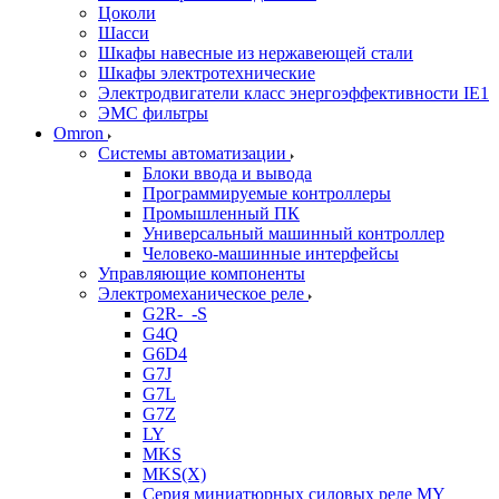
Цоколи
Шасси
Шкафы навесные из нержавеющей стали
Шкафы электротехнические
Электродвигатели класс энергоэффективности IE1
ЭМС фильтры
Omron
Системы автоматизации
Блоки ввода и вывода
Программируемые контроллеры
Промышленный ПК
Универсальный машинный контроллер
Человеко-машинные интерфейсы
Управляющие компоненты
Электромеханическое реле
G2R-_-S
G4Q
G6D4
G7J
G7L
G7Z
LY
MKS
MKS(X)
Серия миниатюрных силовых реле MY