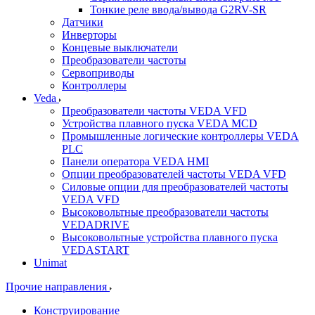
Тонкие реле ввода/вывода G2RV-SR
Датчики
Инверторы
Концевые выключатели
Преобразователи частоты
Сервоприводы
Контроллеры
Veda
Преобразователи частоты VEDA VFD
Устройства плавного пуска VEDA MCD
Промышленные логические контроллеры VEDA
PLC
Панели оператора VEDA HMI
Опции преобразователей частоты VEDA VFD
Силовые опции для преобразователей частоты
VEDA VFD
Высоковольтные преобразователи частоты
VEDADRIVE
Высоковольтные устройства плавного пуска
VEDASTART
Unimat
Прочие направления
Конструирование