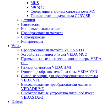
MKS
MKS(X)
Серия миниатюрных силовых реле MY
Тонкие реле ввода/вывода G2RV-SR
Датчики
Инверторы
Концевые выключатели
Преобразователи частоты
Сервоприводы
Контроллеры
Veda
Преобразователи частоты VEDA VFD
Устройства плавного пуска VEDA MCD
Промышленные логические контроллеры VEDA
PLC
Панели оператора VEDA HMI
Опции преобразователей частоты VEDA VFD
Силовые опции для преобразователей частоты
VEDA VFD
Высоковольтные преобразователи частоты
VEDADRIVE
Высоковольтные устройства плавного пуска
VEDASTART
Unimat