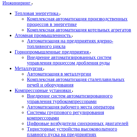
Инжиниринг
Тепловая энергетика
Комплексная автоматизация производственных
процессов в энергетике
Комплексная автоматизация котельных агрегатов
Атомная промышленность
Автоматизация на предприятиях ядерно-
топливного цикла
Горнопромышленные предприятия
Внедрение автоматизированных систем
управления процессом дробления руды
Металлургия
Автоматизация в металлургии
Комплексная автоматизация сталеплавильных
печей и оборудования
Компрессорные установки
Внедрение систем автоматизированного
управления турбокомпрессорами
Автоматизация рабочего места оператора
Системы группового регулирования
компрессорами
Цифровые возбудители синхронных двигателей
Тиристорные устройства высоковольтного
плавного пуска на предприятиях