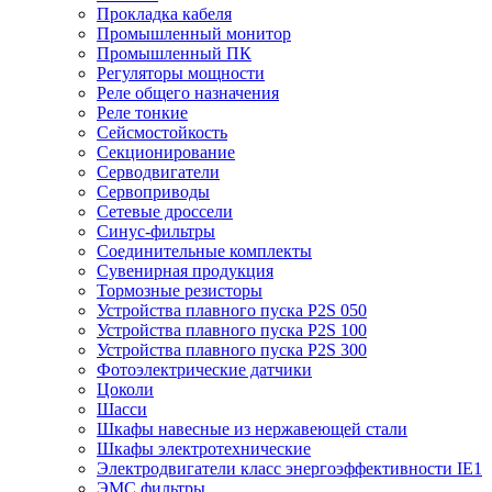
Прокладка кабеля
Промышленный монитор
Промышленный ПК
Регуляторы мощности
Реле общего назначения
Реле тонкие
Сейсмостойкость
Секционирование
Серводвигатели
Сервоприводы
Сетевые дроссели
Синус-фильтры
Соединительные комплекты
Сувенирная продукция
Тормозные резисторы
Устройства плавного пуска P2S 050
Устройства плавного пуска P2S 100
Устройства плавного пуска P2S 300
Фотоэлектрические датчики
Цоколи
Шасси
Шкафы навесные из нержавеющей стали
Шкафы электротехнические
Электродвигатели класс энергоэффективности IE1
ЭМС фильтры