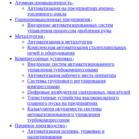
Атомная промышленность
Автоматизация на предприятиях ядерно-
топливного цикла
Горнопромышленные предприятия
Внедрение автоматизированных систем
управления процессом дробления руды
Металлургия
Автоматизация в металлургии
Комплексная автоматизация сталеплавильных
печей и оборудования
Компрессорные установки
Внедрение систем автоматизированного
управления турбокомпрессорами
Автоматизация рабочего места оператора
Системы группового регулирования
компрессорами
Цифровые возбудители синхронных двигателей
Тиристорные устройства высоковольтного
плавного пуска на предприятиях
Калькулятор окупаемости системы
автоматизированного управления
турбокомпрессором
Пищевое производство
Автоматизация розлива, упаковки и
паллетирования