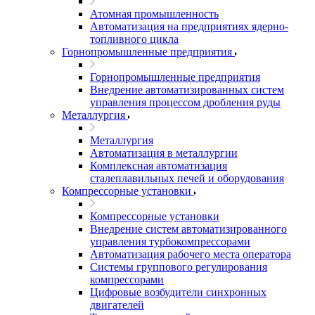
Атомная промышленность
Автоматизация на предприятиях ядерно-
топливного цикла
Горнопромышленные предприятия
Горнопромышленные предприятия
Внедрение автоматизированных систем
управления процессом дробления руды
Металлургия
Металлургия
Автоматизация в металлургии
Комплексная автоматизация
сталеплавильных печей и оборудования
Компрессорные установки
Компрессорные установки
Внедрение систем автоматизированного
управления турбокомпрессорами
Автоматизация рабочего места оператора
Системы группового регулирования
компрессорами
Цифровые возбудители синхронных
двигателей