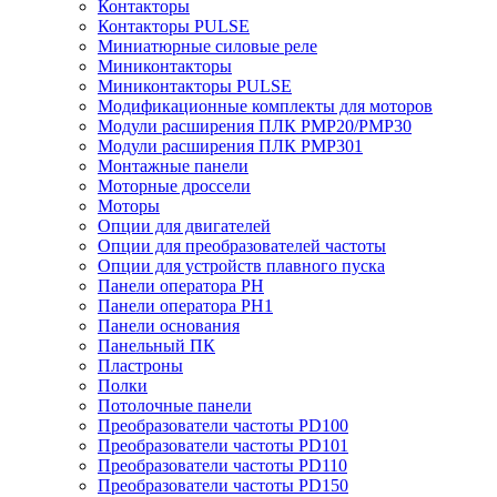
Контакторы
Контакторы PULSE
Миниатюрные силовые реле
Миниконтакторы
Миниконтакторы PULSE
Модификационные комплекты для моторов
Модули расширения ПЛК PMP20/PMP30
Модули расширения ПЛК PMP301
Монтажные панели
Моторные дроссели
Моторы
Опции для двигателей
Опции для преобразователей частоты
Опции для устройств плавного пуска
Панели оператора PH
Панели оператора PH1
Панели основания
Панельный ПК
Пластроны
Полки
Потолочные панели
Преобразователи частоты PD100
Преобразователи частоты PD101
Преобразователи частоты PD110
Преобразователи частоты PD150