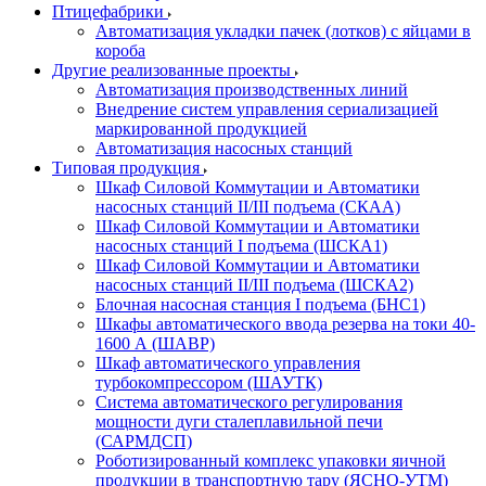
Птицефабрики
Автоматизация укладки пачек (лотков) с яйцами в
короба
Другие реализованные проекты
Автоматизация производственных линий
Внедрение систем управления сериализацией
маркированной продукцией
Автоматизация насосных станций
Типовая продукция
Шкаф Силовой Коммутации и Автоматики
насосных станций II/III подъема (СКАА)
Шкаф Силовой Коммутации и Автоматики
насосных станций I подъема (ШСКА1)
Шкаф Силовой Коммутации и Автоматики
насосных станций II/III подъема (ШСКА2)
Блочная насосная станция I подъема (БНС1)
Шкафы автоматического ввода резерва на токи 40-
1600 А (ШАВР)
Шкаф автоматического управления
турбокомпрессором (ШАУТК)
Система автоматического регулирования
мощности дуги сталеплавильной печи
(САРМДСП)
Роботизированный комплекс упаковки яичной
продукции в транспортную тару (ЯСНО-УТМ)