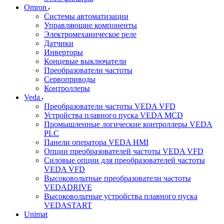
Omron
Системы автоматизации
Управляющие компоненты
Электромеханическое реле
Датчики
Инверторы
Концевые выключатели
Преобразователи частоты
Сервоприводы
Контроллеры
Veda
Преобразователи частоты VEDA VFD
Устройства плавного пуска VEDA MCD
Промышленные логические контроллеры VEDA
PLC
Панели оператора VEDA HMI
Опции преобразователей частоты VEDA VFD
Силовые опции для преобразователей частоты
VEDA VFD
Высоковольтные преобразователи частоты
VEDADRIVE
Высоковольтные устройства плавного пуска
VEDASTART
Unimat