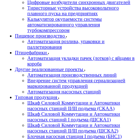
Цифровые возбудители синхронных двигателей
Тиристорные устройства высоковольтного
плавного пуска на предприятиях
Калькулятор окупаемости системы
автоматизированного управления
турбокомпрессором
Пищевое производство
Автоматизация розлива, упаковки и
паллетирования
Птицефабрики
Автоматизация укладки пачек (лотков) с яйцами в
короба
Другие реализованные проекты
Автоматизация производственных линий
Внедрение систем управления сериализацией
маркированной продукцией
Автоматизация насосных станций
Типовая продукция
Шкаф Силовой Коммутации и Автоматики
насосных станций II/III подъема (СКАА)
Шкаф Силовой Коммутации и Автоматики
насосных станций I подъема (ШСКА1)
Шкаф Силовой Коммутации и Автоматики
насосных станций II/III подъема (ШСКА2)
Блочная насосная станция I подъема (БНС1)