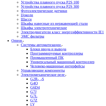
Устройства плавного пуска P2S 100
Устройства плавного пуска P2S 300
Фотоэлектрические датчики
Цоколи
Шасси
Шкафы навесные из нержавеющей стали
Шкафы электротехнические
Электродвигатели класс энергоэффективности IE1
ЭМС фильтры
Omron
Системы автоматизации
Блоки ввода и вывода
Программируемые контроллеры
Промышленный ПК
Универсальный машинный контроллер
Человеко-машинные интерфейсы
Управляющие компоненты
Электромеханическое реле
G2R-_-S
G4Q
G6D4
G7J
G7L
G7Z
LY