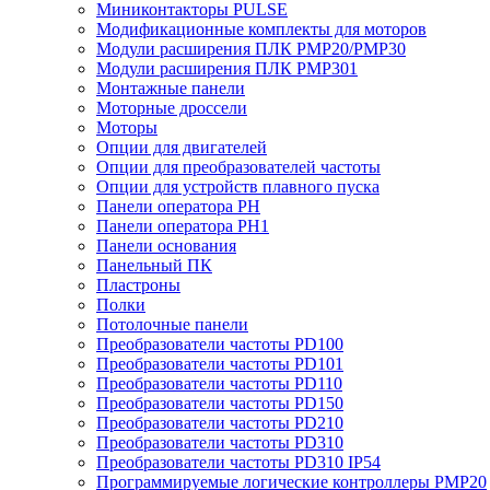
Миниконтакторы PULSE
Модификационные комплекты для моторов
Модули расширения ПЛК PMP20/PMP30
Модули расширения ПЛК PMP301
Монтажные панели
Моторные дроссели
Моторы
Опции для двигателей
Опции для преобразователей частоты
Опции для устройств плавного пуска
Панели оператора PH
Панели оператора PH1
Панели основания
Панельный ПК
Пластроны
Полки
Потолочные панели
Преобразователи частоты PD100
Преобразователи частоты PD101
Преобразователи частоты PD110
Преобразователи частоты PD150
Преобразователи частоты PD210
Преобразователи частоты PD310
Преобразователи частоты PD310 IP54
Программируемые логические контроллеры PMP20