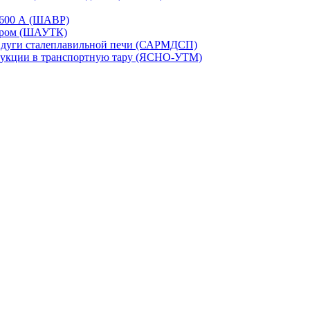
-1600 А (ШАВР)
сором (ШАУТК)
и дуги сталеплавильной печи (САРМДСП)
дукции в транспортную тару (ЯСНО-УТМ)