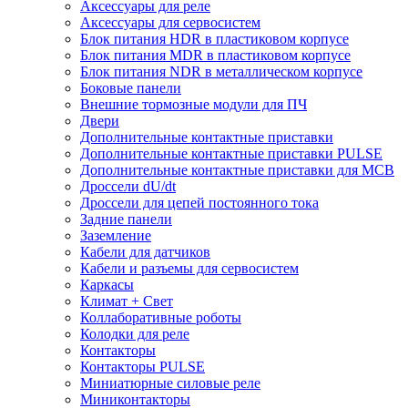
Аксессуары для реле
Аксессуары для сервосистем
Блок питания HDR в пластиковом корпусе
Блок питания MDR в пластиковом корпусе
Блок питания NDR в металлическом корпусе
Боковые панели
Внешние тормозные модули для ПЧ
Двери
Дополнительные контактные приставки
Дополнительные контактные приставки PULSE
Дополнительные контактные приставки для MCB
Дроссели dU/dt
Дроссели для цепей постоянного тока
Задние панели
Заземление
Кабели для датчиков
Кабели и разъемы для сервосистем
Каркасы
Климат + Свет
Коллаборативные роботы
Колодки для реле
Контакторы
Контакторы PULSE
Миниатюрные силовые реле
Миниконтакторы