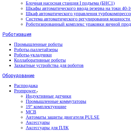
Блочная насосная станция I подъема (БНС1)
Шкафы автоматического ввода резерва на токи 40
Шкаф автоматического управления турбокомпрес
Система автоматического регулирования мощност
Роботизированный комплекс упаковки яичной про
Роботизация
Промышленные роботы
Роботы-паллетайзеры
Роботы-укладчики
Коллаборативные роботы
Захватные устройства для роботов
Оборудование
Распродажа
Prompower
Индуктивные датчики
Промышленные коммутаторы
19“ комплектующие
MCB
Автоматы защиты двигателя PULSE
Аксессуары
Аксессуары для ПЛК