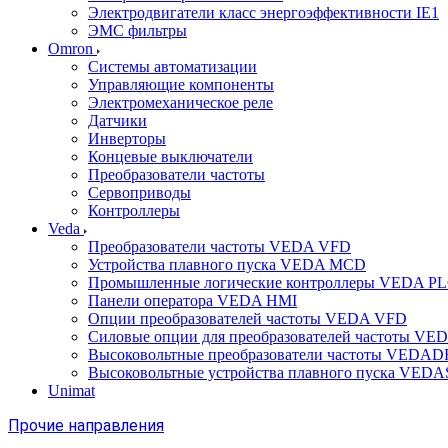
Электродвигатели класс энергоэффективности IE1
ЭМС фильтры
Omron
Системы автоматизации
Управляющие компоненты
Электромеханическое реле
Датчики
Инверторы
Концевые выключатели
Преобразователи частоты
Сервоприводы
Контроллеры
Veda
Преобразователи частоты VEDA VFD
Устройства плавного пуска VEDA MCD
Промышленные логические контроллеры VEDA P
Панели оператора VEDA HMI
Опции преобразователей частоты VEDA VFD
Силовые опции для преобразователей частоты VE
Высоковольтные преобразователи частоты VEDA
Высоковольтные устройства плавного пуска VED
Unimat
Прочие направления