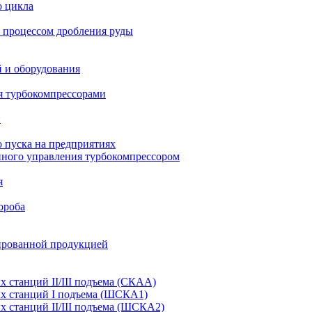
о цикла
 процессом дробления руды
й и оборудования
я турбокомпрессорами
и
 пуска на предприятиях
нного управления турбокомпрессором
я
ороба
ированной продукцией
станций II/III подъема (СКАА)
х станций I подъема (ШСКА1)
 станций II/III подъема (ШСКА2)