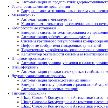
Автоматизация на предприятиях ядерно-топливног
Горнопромышленные предприятия
Внедрение автоматизированных систем управления
Металлургия
Автоматизация в металлургии
Комплексная автоматизация сталеплавильных пече
Компрессорные установки
Внедрение систем автоматизированного управлени
Автоматизация рабочего места оператора
Системы группового регулирования компрессорам
Цифровые возбудители синхронных двигателей
Тиристорные устройства высоковольтного плавного
Калькулятор окупаемости системы автоматизирова
Пищевое производство
Автоматизация розлива, упаковки и паллетировани
Птицефабрики
Автоматизация укладки пачек (лотков) с яйцами в к
Другие реализованные проекты
Автоматизация производственных линий
Внедрение систем управления сериализацией марк
Автоматизация насосных станций
Типовая продукция
Шкаф Силовой Коммутации и Автоматики насосных 
Шкаф Силовой Коммутации и Автоматики насосны
Шкаф Силовой Коммутации и Автоматики насосных