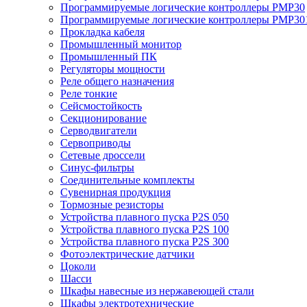
Программируемые логические контроллеры PMP30
Программируемые логические контроллеры PMP30
Прокладка кабеля
Промышленный монитор
Промышленный ПК
Регуляторы мощности
Реле общего назначения
Реле тонкие
Сейсмостойкость
Секционирование
Серводвигатели
Сервоприводы
Сетевые дроссели
Синус-фильтры
Соединительные комплекты
Сувенирная продукция
Тормозные резисторы
Устройства плавного пуска P2S 050
Устройства плавного пуска P2S 100
Устройства плавного пуска P2S 300
Фотоэлектрические датчики
Цоколи
Шасси
Шкафы навесные из нержавеющей стали
Шкафы электротехнические