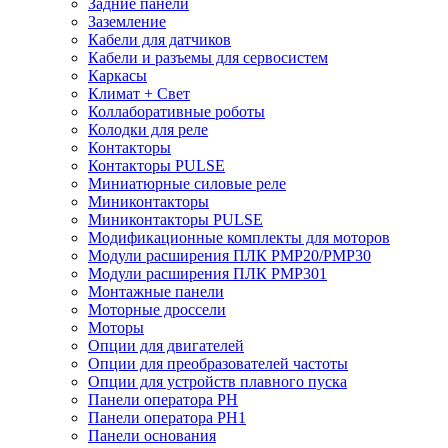
Задние панели
Заземление
Кабели для датчиков
Кабели и разъемы для сервосистем
Каркасы
Климат + Свет
Коллаборативные роботы
Колодки для реле
Контакторы
Контакторы PULSE
Миниатюрные силовые реле
Миниконтакторы
Миниконтакторы PULSE
Модификационные комплекты для моторов
Модули расширения ПЛК PMP20/PMP30
Модули расширения ПЛК PMP301
Монтажные панели
Моторные дроссели
Моторы
Опции для двигателей
Опции для преобразователей частоты
Опции для устройств плавного пуска
Панели оператора PH
Панели оператора PH1
Панели основания