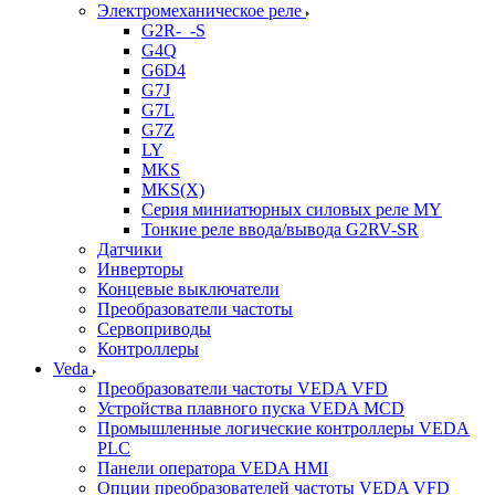
Электромеханическое реле
G2R-_-S
G4Q
G6D4
G7J
G7L
G7Z
LY
MKS
MKS(X)
Серия миниатюрных силовых реле MY
Тонкие реле ввода/вывода G2RV-SR
Датчики
Инверторы
Концевые выключатели
Преобразователи частоты
Сервоприводы
Контроллеры
Veda
Преобразователи частоты VEDA VFD
Устройства плавного пуска VEDA MCD
Промышленные логические контроллеры VEDA
PLC
Панели оператора VEDA HMI
Опции преобразователей частоты VEDA VFD