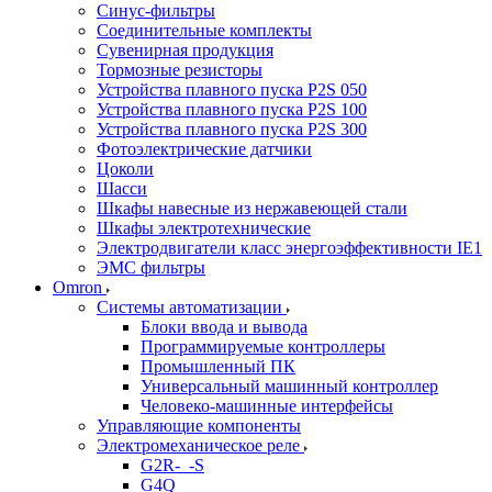
Синус-фильтры
Соединительные комплекты
Сувенирная продукция
Тормозные резисторы
Устройства плавного пуска P2S 050
Устройства плавного пуска P2S 100
Устройства плавного пуска P2S 300
Фотоэлектрические датчики
Цоколи
Шасси
Шкафы навесные из нержавеющей стали
Шкафы электротехнические
Электродвигатели класс энергоэффективности IE1
ЭМС фильтры
Omron
Системы автоматизации
Блоки ввода и вывода
Программируемые контроллеры
Промышленный ПК
Универсальный машинный контроллер
Человеко-машинные интерфейсы
Управляющие компоненты
Электромеханическое реле
G2R-_-S
G4Q