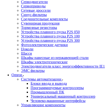
Серводвигатели
Сервоприводы
Сетевые дроссели
Синус-фильтры
Соединительные комплекты
Сувенирная продукция
Тормозные резисторы
Устройства плавного пуска P2S 050
Устройства плавного пуска P2S 100
Устройства плавного пуска P2S 300
Фотоэлектрические датчики
Цоколи
Шасси
Шкафы навесные из нержавеющей стали
Шкафы электротехнические
Электродвигатели класс энергоэффективности IE1
ЭМС фильтры
Omron
Системы автоматизации
Блоки ввода и вывода
Программируемые контроллеры
Промышленный ПК
Универсальный машинный контроллер
Человеко-машинные интерфейсы
Управляющие компоненты