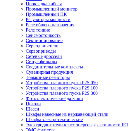
Прокладка кабеля
Промышленный монитор
Промышленный ПК
Регуляторы мощности
Реле общего назначения
Реле тонкие
Сейсмостойкость
Секционирование
Серводвигатели
Сервоприводы
Сетевые дроссели
Синус-фильтры
Соединительные комплекты
Сувенирная продукция
Тормозные резисторы
Устройства плавного пуска P2S 050
Устройства плавного пуска P2S 100
Устройства плавного пуска P2S 300
Фотоэлектрические датчики
Цоколи
Шасси
Шкафы навесные из нержавеющей стали
Шкафы электротехнические
Электродвигатели класс энергоэффективности IE1
ЭМС фильтры