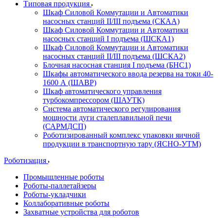
Типовая продукция
Шкаф Силовой Коммутации и Автоматики
насосных станций II/III подъема (СКАА)
Шкаф Силовой Коммутации и Автоматики
насосных станций I подъема (ШСКА1)
Шкаф Силовой Коммутации и Автоматики
насосных станций II/III подъема (ШСКА2)
Блочная насосная станция I подъема (БНС1)
Шкафы автоматического ввода резерва на токи 40-
1600 А (ШАВР)
Шкаф автоматического управления
турбокомпрессором (ШАУТК)
Система автоматического регулирования
мощности дуги сталеплавильной печи
(САРМДСП)
Роботизированный комплекс упаковки яичной
продукции в транспортную тару (ЯСНО-УТМ)
Роботизация
Промышленные роботы
Роботы-паллетайзеры
Роботы-укладчики
Коллаборативные роботы
Захватные устройства для роботов