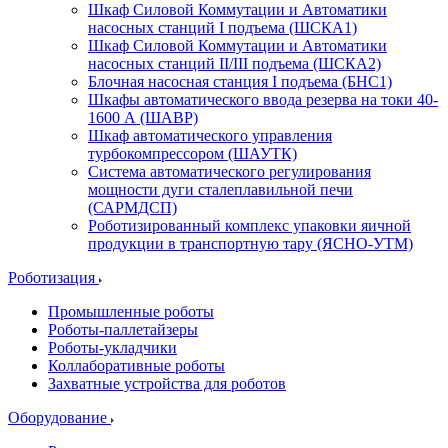
Шкаф Силовой Коммутации и Автоматики
насосных станций I подъема (ШСКА1)
Шкаф Силовой Коммутации и Автоматики
насосных станций II/III подъема (ШСКА2)
Блочная насосная станция I подъема (БНС1)
Шкафы автоматического ввода резерва на токи 40-
1600 А (ШАВР)
Шкаф автоматического управления
турбокомпрессором (ШАУТК)
Система автоматического регулирования
мощности дуги сталеплавильной печи
(САРМДСП)
Роботизированный комплекс упаковки яичной
продукции в транспортную тару (ЯСНО-УТМ)
Роботизация
Промышленные роботы
Роботы-паллетайзеры
Роботы-укладчики
Коллаборативные роботы
Захватные устройства для роботов
Оборудование