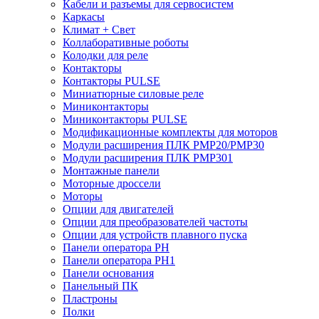
Кабели и разъемы для сервосистем
Каркасы
Климат + Свет
Коллаборативные роботы
Колодки для реле
Контакторы
Контакторы PULSE
Миниатюрные силовые реле
Миниконтакторы
Миниконтакторы PULSE
Модификационные комплекты для моторов
Модули расширения ПЛК PMP20/PMP30
Модули расширения ПЛК PMP301
Монтажные панели
Моторные дроссели
Моторы
Опции для двигателей
Опции для преобразователей частоты
Опции для устройств плавного пуска
Панели оператора PH
Панели оператора PH1
Панели основания
Панельный ПК
Пластроны
Полки