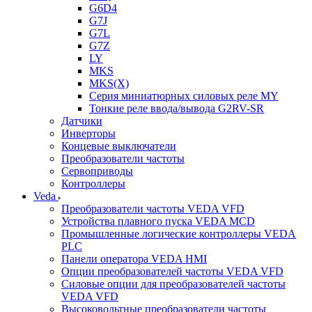
G6D4
G7J
G7L
G7Z
LY
MKS
MKS(X)
Серия миниатюрных силовых реле MY
Тонкие реле ввода/вывода G2RV-SR
Датчики
Инверторы
Концевые выключатели
Преобразователи частоты
Сервоприводы
Контроллеры
Veda
Преобразователи частоты VEDA VFD
Устройства плавного пуска VEDA MCD
Промышленные логические контроллеры VEDA
PLC
Панели оператора VEDA HMI
Опции преобразователей частоты VEDA VFD
Силовые опции для преобразователей частоты
VEDA VFD
Высоковольтные преобразователи частоты