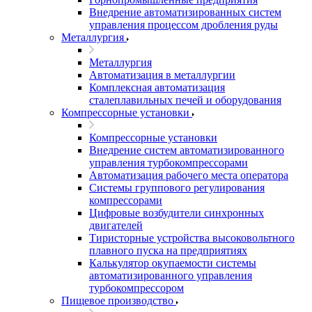
Внедрение автоматизированных систем
управления процессом дробления руды
Металлургия
Металлургия
Автоматизация в металлургии
Комплексная автоматизация
сталеплавильных печей и оборудования
Компрессорные установки
Компрессорные установки
Внедрение систем автоматизированного
управления турбокомпрессорами
Автоматизация рабочего места оператора
Системы группового регулирования
компрессорами
Цифровые возбудители синхронных
двигателей
Тиристорные устройства высоковольтного
плавного пуска на предприятиях
Калькулятор окупаемости системы
автоматизированного управления
турбокомпрессором
Пищевое производство