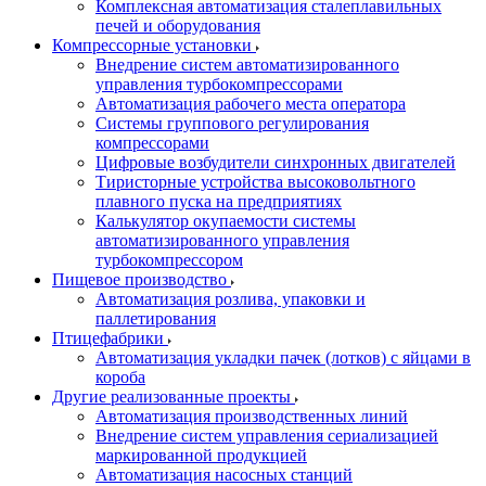
Комплексная автоматизация сталеплавильных
печей и оборудования
Компрессорные установки
Внедрение систем автоматизированного
управления турбокомпрессорами
Автоматизация рабочего места оператора
Системы группового регулирования
компрессорами
Цифровые возбудители синхронных двигателей
Тиристорные устройства высоковольтного
плавного пуска на предприятиях
Калькулятор окупаемости системы
автоматизированного управления
турбокомпрессором
Пищевое производство
Автоматизация розлива, упаковки и
паллетирования
Птицефабрики
Автоматизация укладки пачек (лотков) с яйцами в
короба
Другие реализованные проекты
Автоматизация производственных линий
Внедрение систем управления сериализацией
маркированной продукцией
Автоматизация насосных станций