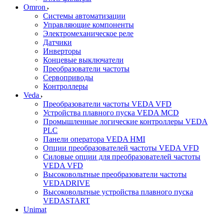
Omron
Системы автоматизации
Управляющие компоненты
Электромеханическое реле
Датчики
Инверторы
Концевые выключатели
Преобразователи частоты
Сервоприводы
Контроллеры
Veda
Преобразователи частоты VEDA VFD
Устройства плавного пуска VEDA MCD
Промышленные логические контроллеры VEDA
PLC
Панели оператора VEDA HMI
Опции преобразователей частоты VEDA VFD
Силовые опции для преобразователей частоты
VEDA VFD
Высоковольтные преобразователи частоты
VEDADRIVE
Высоковольтные устройства плавного пуска
VEDASTART
Unimat