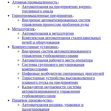
Атомная промышленность
Автоматизация на предприятиях ядерно-
топливного цикла
Горнопромышленные предприятия
Внедрение автоматизированных систем
управления процессом дробления руды
Металлургия
Автоматизация в металлургии
Комплексная автоматизация сталеплавильных
печей и оборудования
Компрессорные установки
Внедрение систем автоматизированного
управления турбокомпрессорами
Автоматизация рабочего места оператора
Системы группового регулирования
компрессорами
Цифровые возбудители синхронных двигателей
Тиристорные устройства высоковольтного
плавного пуска на предприятиях
Калькулятор окупаемости системы
автоматизированного управления
турбокомпрессором
Пищевое производство
Автоматизация розлива, упаковки и
паллетирования