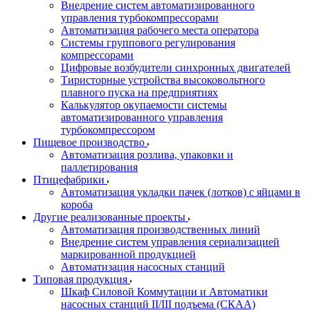
Внедрение систем автоматизированного
управления турбокомпрессорами
Автоматизация рабочего места оператора
Системы группового регулирования
компрессорами
Цифровые возбудители синхронных двигателей
Тиристорные устройства высоковольтного
плавного пуска на предприятиях
Калькулятор окупаемости системы
автоматизированного управления
турбокомпрессором
Пищевое производство
Автоматизация розлива, упаковки и
паллетирования
Птицефабрики
Автоматизация укладки пачек (лотков) с яйцами в
короба
Другие реализованные проекты
Автоматизация производственных линий
Внедрение систем управления сериализацией
маркированной продукцией
Автоматизация насосных станций
Типовая продукция
Шкаф Силовой Коммутации и Автоматики
насосных станций II/III подъема (СКАА)