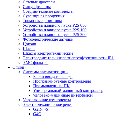
Сетевые дроссели
Синус-фильтры
Соединительные комплекты
Сувенирная продукция
Тормозные резисторы
Устройства плавного пуска P2S 050
Устройства плавного пуска P2S 100
Устройства плавного пуска P2S 300
Фотоэлектрические датчики
Цоколи
Шасси
Шкафы электротехнические
Электродвигатели класс энергоэффективности IE1
ЭМС фильтры
Omron
Системы автоматизации
Блоки ввода и вывода
Программируемые контроллеры
Промышленный ПК
Универсальный машинный контроллер
Человеко-машинные интерфейсы
Управляющие компоненты
Электромеханическое реле
G2R-_-S
G4Q