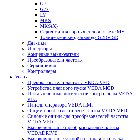
G7L
G7Z
LY
MKS
MKS(X)
Серия миниатюрных силовых реле MY
Тонкие реле ввода/вывода G2RV-SR
Датчики
Инверторы
Концевые выключатели
Преобразователи частоты
Сервоприводы
Контроллеры
Veda
Преобразователи частоты VEDA VFD
Устройства плавного пуска VEDA MCD
Промышленные логические контроллеры VEDA
PLC
Панели оператора VEDA HMI
Опции преобразователей частоты VEDA VFD
Силовые опции для преобразователей частоты
VEDA VFD
Высоковольтные преобразователи частоты
VEDADRIVE
Высоковольтные устройства плавного пуска