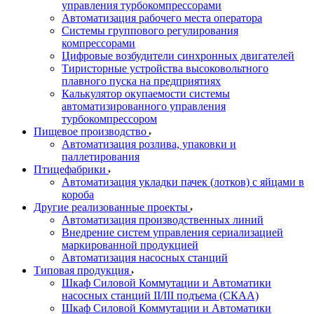
управления турбокомпрессорами
Автоматизация рабочего места оператора
Системы группового регулирования
компрессорами
Цифровые возбудители синхронных двигателей
Тиристорные устройства высоковольтного
плавного пуска на предприятиях
Калькулятор окупаемости системы
автоматизированного управления
турбокомпрессором
Пищевое производство
Автоматизация розлива, упаковки и
паллетирования
Птицефабрики
Автоматизация укладки пачек (лотков) с яйцами в
короба
Другие реализованные проекты
Автоматизация производственных линий
Внедрение систем управления сериализацией
маркированной продукцией
Автоматизация насосных станций
Типовая продукция
Шкаф Силовой Коммутации и Автоматики
насосных станций II/III подъема (СКАА)
Шкаф Силовой Коммутации и Автоматики