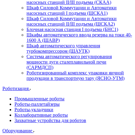
насосных станций II/III подъема (СКАА)
Шкаф Силовой Коммутации и Автоматики
насосных станций I подъема (ШСКА1)
Шкаф Силовой Коммутации и Автоматики
насосных станций II/III подъема (ШСКА2)
Блочная насосная станция I подъема (БНС1)
Шкафы автоматического ввода резерва на токи 40-
1600 А (ШАВР)
Шкаф автоматического управления
турбокомпрессором (ШАУТК)
Система автоматического регулирования
мощности дуги сталеплавильной печи
(САРМДСП)
Роботизированный комплекс упаковки яичной
продукции в транспортную тару (ЯСНО-УТМ)
Роботизация
Промышленные роботы
Роботы-паллетайзеры
Роботы-укладчики
Коллаборативные роботы
Захватные устройства для роботов
Оборудование