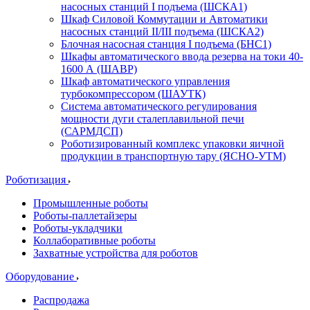
насосных станций I подъема (ШСКА1)
Шкаф Силовой Коммутации и Автоматики
насосных станций II/III подъема (ШСКА2)
Блочная насосная станция I подъема (БНС1)
Шкафы автоматического ввода резерва на токи 40-
1600 А (ШАВР)
Шкаф автоматического управления
турбокомпрессором (ШАУТК)
Система автоматического регулирования
мощности дуги сталеплавильной печи
(САРМДСП)
Роботизированный комплекс упаковки яичной
продукции в транспортную тару (ЯСНО-УТМ)
Роботизация
Промышленные роботы
Роботы-паллетайзеры
Роботы-укладчики
Коллаборативные роботы
Захватные устройства для роботов
Оборудование
Распродажа