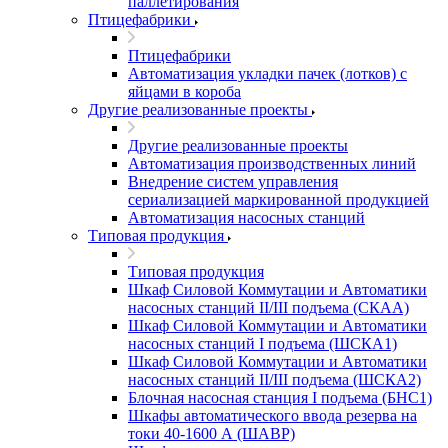
паллетирования
Птицефабрики
Птицефабрики
Автоматизация укладки пачек (лотков) с
яйцами в короба
Другие реализованные проекты
Другие реализованные проекты
Автоматизация производственных линий
Внедрение систем управления
сериализацией маркированной продукцией
Автоматизация насосных станций
Типовая продукция
Типовая продукция
Шкаф Силовой Коммутации и Автоматики
насосных станций II/III подъема (СКАА)
Шкаф Силовой Коммутации и Автоматики
насосных станций I подъема (ШСКА1)
Шкаф Силовой Коммутации и Автоматики
насосных станций II/III подъема (ШСКА2)
Блочная насосная станция I подъема (БНС1)
Шкафы автоматического ввода резерва на
токи 40-1600 А (ШАВР)