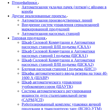
Птицефабрики
Автоматизация укладки пачек (лотков) с яйцами в
короба
Другие реализованные проекты
Автоматизация производственных линий
Внедрение систем управления сериализацией
маркированной продукцией
Автоматизация насосных станций
Типовая продукция
Шкаф Силовой Коммутации и Автоматики
насосных станций II/III подъема (СКАА)
Шкаф Силовой Коммутации и Автоматики
насосных станций I подъема (ШСКА1)
Шкаф Силовой Коммутации и Автоматики
насосных станций II/III подъема (ШСКА2)
Блочная насосная станция I подъема (БНС1)
Шкафы автоматического ввода резерва на токи 40-
1600 А (ШАВР)
Шкаф автоматического управления
турбокомпрессором (ШАУТК)
Система автоматического регулирования
мощности дуги сталеплавильной печи
(САРМДСП)
Роботизированный комплекс упаковки яичной
продукции в транспортную тару (ЯСНО-УТМ)