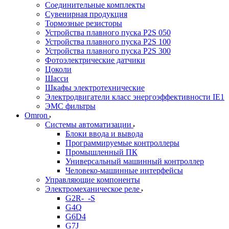
Соединительные комплекты
Сувенирная продукция
Тормозные резисторы
Устройства плавного пуска P2S 050
Устройства плавного пуска P2S 100
Устройства плавного пуска P2S 300
Фотоэлектрические датчики
Цоколи
Шасси
Шкафы электротехнические
Электродвигатели класс энергоэффективности IE1
ЭМС фильтры
Omron
Системы автоматизации
Блоки ввода и вывода
Программируемые контроллеры
Промышленный ПК
Универсальный машинный контроллер
Человеко-машинные интерфейсы
Управляющие компоненты
Электромеханическое реле
G2R-_-S
G4Q
G6D4
G7J