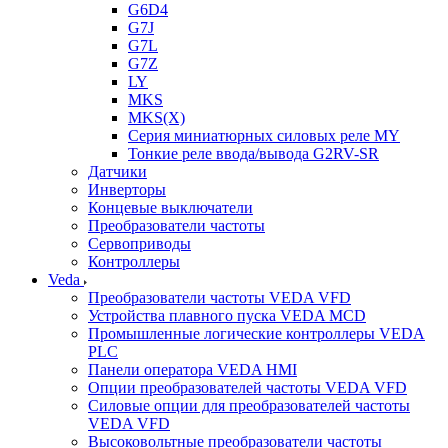
G6D4
G7J
G7L
G7Z
LY
MKS
MKS(X)
Серия миниатюрных силовых реле MY
Тонкие реле ввода/вывода G2RV-SR
Датчики
Инверторы
Концевые выключатели
Преобразователи частоты
Сервоприводы
Контроллеры
Veda
Преобразователи частоты VEDA VFD
Устройства плавного пуска VEDA MCD
Промышленные логические контроллеры VEDA
PLC
Панели оператора VEDA HMI
Опции преобразователей частоты VEDA VFD
Силовые опции для преобразователей частоты
VEDA VFD
Высоковольтные преобразователи частоты