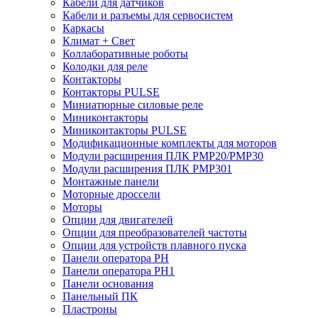
Кабели для датчиков
Кабели и разъемы для сервосистем
Каркасы
Климат + Свет
Коллаборативные роботы
Колодки для реле
Контакторы
Контакторы PULSE
Миниатюрные силовые реле
Миниконтакторы
Миниконтакторы PULSE
Модификационные комплекты для моторов
Модули расширения ПЛК PMP20/PMP30
Модули расширения ПЛК PMP301
Монтажные панели
Моторные дроссели
Моторы
Опции для двигателей
Опции для преобразователей частоты
Опции для устройств плавного пуска
Панели оператора PH
Панели оператора PH1
Панели основания
Панельный ПК
Пластроны