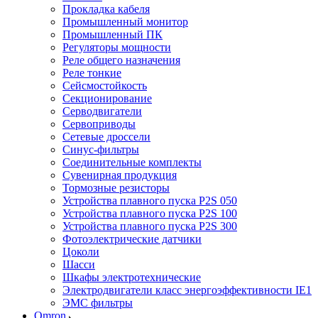
Прокладка кабеля
Промышленный монитор
Промышленный ПК
Регуляторы мощности
Реле общего назначения
Реле тонкие
Сейсмостойкость
Секционирование
Серводвигатели
Сервоприводы
Сетевые дроссели
Синус-фильтры
Соединительные комплекты
Сувенирная продукция
Тормозные резисторы
Устройства плавного пуска P2S 050
Устройства плавного пуска P2S 100
Устройства плавного пуска P2S 300
Фотоэлектрические датчики
Цоколи
Шасси
Шкафы электротехнические
Электродвигатели класс энергоэффективности IE1
ЭМС фильтры
Omron