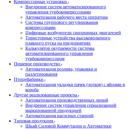
Компрессорные установки
Внедрение систем автоматизированного
управления турбокомпрессорами
Автоматизация рабочего места оператора
Системы группового регулирования
компрессорами
Цифровые возбудители синхронных двигателей
Тиристорные устройства высоковольтного
плавного пуска на предприятиях
Калькулятор окупаемости системы
автоматизированного управления
турбокомпрессором
Пищевое производство
Автоматизация розлива, упаковки и
паллетирования
Птицефабрики
Автоматизация укладки пачек (лотков) с яйцами в
короба
Другие реализованные проекты
Автоматизация производственных линий
Внедрение систем управления сериализацией
маркированной продукцией
Автоматизация насосных станций
Типовая продукция
Шкаф Силовой Коммутации и Автоматики