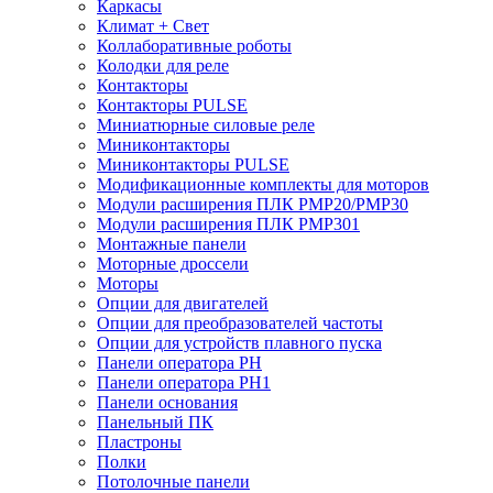
Каркасы
Климат + Свет
Коллаборативные роботы
Колодки для реле
Контакторы
Контакторы PULSE
Миниатюрные силовые реле
Миниконтакторы
Миниконтакторы PULSE
Модификационные комплекты для моторов
Модули расширения ПЛК PMP20/PMP30
Модули расширения ПЛК PMP301
Монтажные панели
Моторные дроссели
Моторы
Опции для двигателей
Опции для преобразователей частоты
Опции для устройств плавного пуска
Панели оператора PH
Панели оператора PH1
Панели основания
Панельный ПК
Пластроны
Полки
Потолочные панели