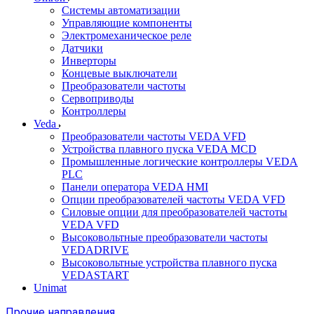
Системы автоматизации
Управляющие компоненты
Электромеханическое реле
Датчики
Инверторы
Концевые выключатели
Преобразователи частоты
Сервоприводы
Контроллеры
Veda
Преобразователи частоты VEDA VFD
Устройства плавного пуска VEDA MCD
Промышленные логические контроллеры VEDA
PLC
Панели оператора VEDA HMI
Опции преобразователей частоты VEDA VFD
Силовые опции для преобразователей частоты
VEDA VFD
Высоковольтные преобразователи частоты
VEDADRIVE
Высоковольтные устройства плавного пуска
VEDASTART
Unimat
Прочие направления