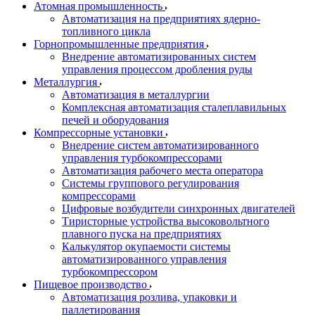
Атомная промышленность
Автоматизация на предприятиях ядерно-
топливного цикла
Горнопромышленные предприятия
Внедрение автоматизированных систем
управления процессом дробления руды
Металлургия
Автоматизация в металлургии
Комплексная автоматизация сталеплавильных
печей и оборудования
Компрессорные установки
Внедрение систем автоматизированного
управления турбокомпрессорами
Автоматизация рабочего места оператора
Системы группового регулирования
компрессорами
Цифровые возбудители синхронных двигателей
Тиристорные устройства высоковольтного
плавного пуска на предприятиях
Калькулятор окупаемости системы
автоматизированного управления
турбокомпрессором
Пищевое производство
Автоматизация розлива, упаковки и
паллетирования