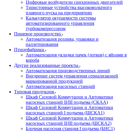
Цифровые возбудители синхронных двигателей
Тиристорные устройства высоковольтного
плавного пуска на предприятиях
Калькулятор окупаемости системы
автоматизированного управления
турбокомпрессором
Пищевое производство
Автоматизация розлива, упаковки и
паллетирования
Птицефабрики
Автоматизация укладки пачек (лотков) с яйцами в
короба
Другие реализованные проекты
Автоматизация производственных линий
Внедрение систем управления сериализацией
маркированной продукцией
Автоматизация насосных станций
Типовая продукция
Шкаф Силовой Коммутации и Автоматики
насосных станций II/III подъема (СКАА)
Шкаф Силовой Коммутации и Автоматики
насосных станций I подъема (ШСКА1)
Шкаф Силовой Коммутации и Автоматики
насосных станций II/III подъема (ШСКА2)
Блочная насосная станция I подъема (БНС1)