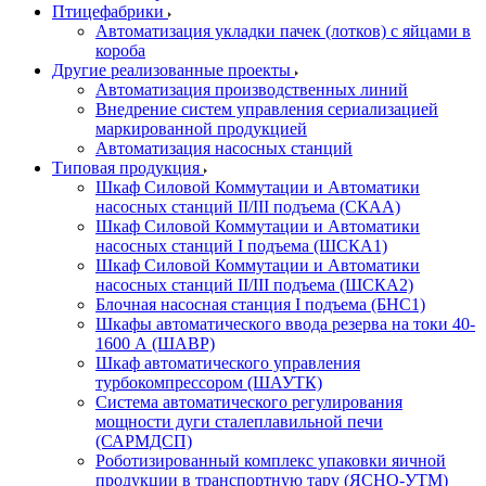
Птицефабрики
Автоматизация укладки пачек (лотков) с яйцами в
короба
Другие реализованные проекты
Автоматизация производственных линий
Внедрение систем управления сериализацией
маркированной продукцией
Автоматизация насосных станций
Типовая продукция
Шкаф Силовой Коммутации и Автоматики
насосных станций II/III подъема (СКАА)
Шкаф Силовой Коммутации и Автоматики
насосных станций I подъема (ШСКА1)
Шкаф Силовой Коммутации и Автоматики
насосных станций II/III подъема (ШСКА2)
Блочная насосная станция I подъема (БНС1)
Шкафы автоматического ввода резерва на токи 40-
1600 А (ШАВР)
Шкаф автоматического управления
турбокомпрессором (ШАУТК)
Система автоматического регулирования
мощности дуги сталеплавильной печи
(САРМДСП)
Роботизированный комплекс упаковки яичной
продукции в транспортную тару (ЯСНО-УТМ)