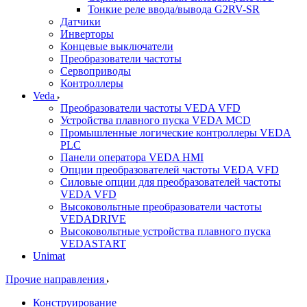
Тонкие реле ввода/вывода G2RV-SR
Датчики
Инверторы
Концевые выключатели
Преобразователи частоты
Сервоприводы
Контроллеры
Veda
Преобразователи частоты VEDA VFD
Устройства плавного пуска VEDA MCD
Промышленные логические контроллеры VEDA
PLC
Панели оператора VEDA HMI
Опции преобразователей частоты VEDA VFD
Силовые опции для преобразователей частоты
VEDA VFD
Высоковольтные преобразователи частоты
VEDADRIVE
Высоковольтные устройства плавного пуска
VEDASTART
Unimat
Прочие направления
Конструирование