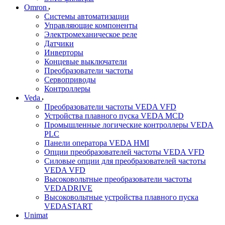
Omron
Системы автоматизации
Управляющие компоненты
Электромеханическое реле
Датчики
Инверторы
Концевые выключатели
Преобразователи частоты
Сервоприводы
Контроллеры
Veda
Преобразователи частоты VEDA VFD
Устройства плавного пуска VEDA MCD
Промышленные логические контроллеры VEDA
PLC
Панели оператора VEDA HMI
Опции преобразователей частоты VEDA VFD
Силовые опции для преобразователей частоты
VEDA VFD
Высоковольтные преобразователи частоты
VEDADRIVE
Высоковольтные устройства плавного пуска
VEDASTART
Unimat