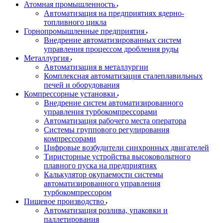
Атомная промышленность
Автоматизация на предприятиях ядерно-
топливного цикла
Горнопромышленные предприятия
Внедрение автоматизированных систем
управления процессом дробления руды
Металлургия
Автоматизация в металлургии
Комплексная автоматизация сталеплавильных
печей и оборудования
Компрессорные установки
Внедрение систем автоматизированного
управления турбокомпрессорами
Автоматизация рабочего места оператора
Системы группового регулирования
компрессорами
Цифровые возбудители синхронных двигателей
Тиристорные устройства высоковольтного
плавного пуска на предприятиях
Калькулятор окупаемости системы
автоматизированного управления
турбокомпрессором
Пищевое производство
Автоматизация розлива, упаковки и
паллетирования