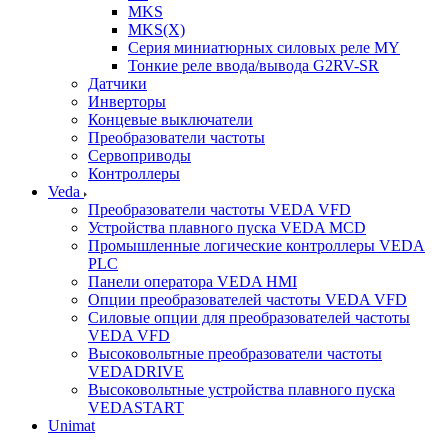
MKS
MKS(X)
Серия миниатюрных силовых реле MY
Тонкие реле ввода/вывода G2RV-SR
Датчики
Инверторы
Концевые выключатели
Преобразователи частоты
Сервоприводы
Контроллеры
Veda
Преобразователи частоты VEDA VFD
Устройства плавного пуска VEDA MCD
Промышленные логические контроллеры VEDA
PLC
Панели оператора VEDA HMI
Опции преобразователей частоты VEDA VFD
Силовые опции для преобразователей частоты
VEDA VFD
Высоковольтные преобразователи частоты
VEDADRIVE
Высоковольтные устройства плавного пуска
VEDASTART
Unimat