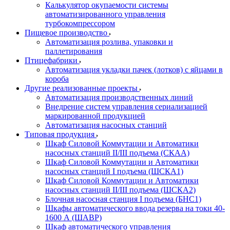
Калькулятор окупаемости системы
автоматизированного управления
турбокомпрессором
Пищевое производство
Автоматизация розлива, упаковки и
паллетирования
Птицефабрики
Автоматизация укладки пачек (лотков) с яйцами в
короба
Другие реализованные проекты
Автоматизация производственных линий
Внедрение систем управления сериализацией
маркированной продукцией
Автоматизация насосных станций
Типовая продукция
Шкаф Силовой Коммутации и Автоматики
насосных станций II/III подъема (СКАА)
Шкаф Силовой Коммутации и Автоматики
насосных станций I подъема (ШСКА1)
Шкаф Силовой Коммутации и Автоматики
насосных станций II/III подъема (ШСКА2)
Блочная насосная станция I подъема (БНС1)
Шкафы автоматического ввода резерва на токи 40-
1600 А (ШАВР)
Шкаф автоматического управления