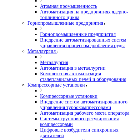
Атомная промышленность
Автоматизация на предприятиях ядерно-
топливного цикла
Горнопромышленные предприятия
Горнопромышленные предприятия
Внедрение автоматизированных систем
управления процессом дробления руды
Металлургия
Металлургия
Автоматизация в металлургии
Комплексная автоматизация
сталеплавильных печей и оборудования
Компрессорные установки
Компрессорные установки
Внедрение систем автоматизированного
управления турбокомпрессорами
Автоматизация рабочего места оператора
Системы группового регулирования
компрессорами
Цифровые возбудители синхронных
двигателей