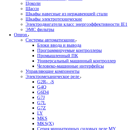
Цоколи
Шасси
Шкафы навесные из нержавеющей стали
Шкафы электротехнические
Электродвигатели класс энергоэффективности IE1
ЭМС фильтры
Omron
Системы автоматизации
Блоки ввода и вывода
Программируемые контроллеры
Промышленный ПК
Универсальный машинный контроллер
Человеко-машинные интерфейсы
Управляющие компоненты
Электромеханическое реле
G2R-_-S
G4Q
G6D4
G7J
G7L
G7Z
LY
MKS
MKS(X)
Серия миниатюрных силовых реле MY