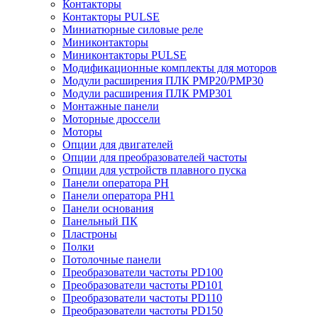
Контакторы
Контакторы PULSE
Миниатюрные силовые реле
Миниконтакторы
Миниконтакторы PULSE
Модификационные комплекты для моторов
Модули расширения ПЛК PMP20/PMP30
Модули расширения ПЛК PMP301
Монтажные панели
Моторные дроссели
Моторы
Опции для двигателей
Опции для преобразователей частоты
Опции для устройств плавного пуска
Панели оператора PH
Панели оператора PH1
Панели основания
Панельный ПК
Пластроны
Полки
Потолочные панели
Преобразователи частоты PD100
Преобразователи частоты PD101
Преобразователи частоты PD110
Преобразователи частоты PD150