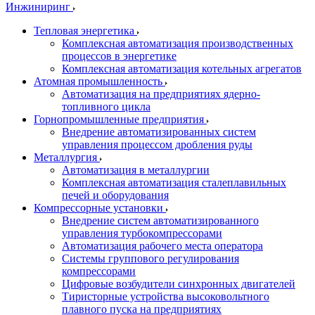
Инжиниринг
Тепловая энергетика
Комплексная автоматизация производственных
процессов в энергетике
Комплексная автоматизация котельных агрегатов
Атомная промышленность
Автоматизация на предприятиях ядерно-
топливного цикла
Горнопромышленные предприятия
Внедрение автоматизированных систем
управления процессом дробления руды
Металлургия
Автоматизация в металлургии
Комплексная автоматизация сталеплавильных
печей и оборудования
Компрессорные установки
Внедрение систем автоматизированного
управления турбокомпрессорами
Автоматизация рабочего места оператора
Системы группового регулирования
компрессорами
Цифровые возбудители синхронных двигателей
Тиристорные устройства высоковольтного
плавного пуска на предприятиях