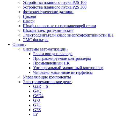
Устройства плавного пуска P2S 100
Устройства плавного пуска P2S 300
Фотоэлектрические датчики
Цоколи
Шасси
Шкафы навесные из нержавеющей стали
Шкафы электротехнические
Электродвигатели класс энергоэффективности IE1
ЭМС фильтры
Omron
Системы автоматизации
Блоки ввода и вывода
Программируемые контроллеры
Промышленный ПК
Универсальный машинный контроллер
Человеко-машинные интерфейсы
Управляющие компоненты
Электромеханическое реле
G2R-_-S
G4Q
G6D4
G7J
G7L
G7Z
LY