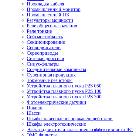
Прокладка кабеля
Промышленный монитор
Промышленный ПК
Регуляторы мощности
Реле общего назначения
Реле тонкие
Сейсмостойкость
Секционирование
Серводвигатели
Сервоприводы
Сетевые дроссели
Синус-фильтры
Соединительные комплекты
Сувенирная продукция
Тормозные резисторы
Устройства плавного пуска P2S 050
Устройства плавного пуска P2S 100
Устройства плавного пуска P2S 300
Фотоэлектрические датчики
Цоколи
Шасси
Шкафы навесные из нержавеющей стали
Шкафы электротехнические
Электродвигатели класс энергоэффективности IE1
ЭМС фильтры