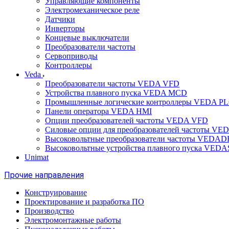
Управляющие компоненты
Электромеханическое реле
Датчики
Инверторы
Концевые выключатели
Преобразователи частоты
Сервоприводы
Контроллеры
Veda
Преобразователи частоты VEDA VFD
Устройства плавного пуска VEDA MCD
Промышленные логические контроллеры VEDA P
Панели оператора VEDA HMI
Опции преобразователей частоты VEDA VFD
Силовые опции для преобразователей частоты VE
Высоковольтные преобразователи частоты VEDA
Высоковольтные устройства плавного пуска VED
Unimat
Прочие направления
Конструирование
Проектирование и разработка ПО
Производство
Электромонтажные работы