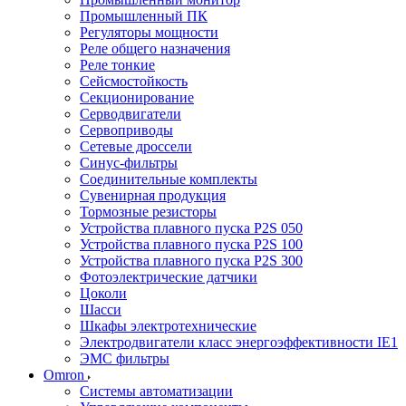
Промышленный ПК
Регуляторы мощности
Реле общего назначения
Реле тонкие
Сейсмостойкость
Секционирование
Серводвигатели
Сервоприводы
Сетевые дроссели
Синус-фильтры
Соединительные комплекты
Сувенирная продукция
Тормозные резисторы
Устройства плавного пуска P2S 050
Устройства плавного пуска P2S 100
Устройства плавного пуска P2S 300
Фотоэлектрические датчики
Цоколи
Шасси
Шкафы электротехнические
Электродвигатели класс энергоэффективности IE1
ЭМС фильтры
Omron
Системы автоматизации