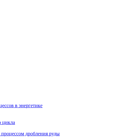
ессов в энергетике
о цикла
 процессом дробления руды