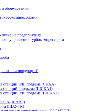
й и оборудования
я турбокомпрессорами
и
 пуска на предприятиях
нного управления турбокомпрессором
я
ороба
ированной продукцией
станций II/III подъема (СКАА)
х станций I подъема (ШСКА1)
 станций II/III подъема (ШСКА2)
-1600 А (ШАВР)
сором (ШАУТК)
и дуги сталеплавильной печи (САРМДСП)