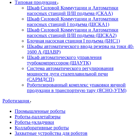
Типовая продукция
Шкаф Силовой Коммутации и Автоматики
насосных станций II/III подъема (СКАА)
Шкаф Силовой Коммутации и Автоматики
насосных станций I подъема (ШСКА1)
Шкаф Силовой Коммутации и Автоматики
насосных станций II/III подъема (ШСКА2)
Блочная насосная станция I подъема (БНС1)
Шкафы автоматического ввода резерва на токи 40-
1600 А (ШАВР)
Шкаф автоматического управления
турбокомпрессором (ШАУТК)
Система автоматического регулирования
мощности дуги сталеплавильной печи
(САРМДСП)
Роботизированный комплекс упаковки яичной
продукции в транспортную тару (ЯСНО-УТМ)
Роботизация
Промышленные роботы
Роботы-паллетайзеры
Роботы-укладчики
Коллаборативные роботы
Захватные устройства для роботов