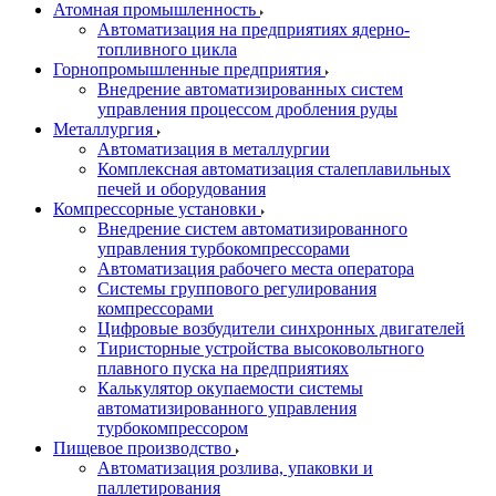
Атомная промышленность
Автоматизация на предприятиях ядерно-
топливного цикла
Горнопромышленные предприятия
Внедрение автоматизированных систем
управления процессом дробления руды
Металлургия
Автоматизация в металлургии
Комплексная автоматизация сталеплавильных
печей и оборудования
Компрессорные установки
Внедрение систем автоматизированного
управления турбокомпрессорами
Автоматизация рабочего места оператора
Системы группового регулирования
компрессорами
Цифровые возбудители синхронных двигателей
Тиристорные устройства высоковольтного
плавного пуска на предприятиях
Калькулятор окупаемости системы
автоматизированного управления
турбокомпрессором
Пищевое производство
Автоматизация розлива, упаковки и
паллетирования