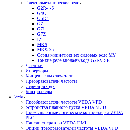
Электромеханическое реле
G2R-_-S
G4Q
G6D4
G7J
G7L
G7Z
LY
MKS
MKS(X)
Серия миниатюрных силовых реле MY
Тонкие реле ввода/вывода G2RV-SR
Датчики
Инверторы
Концевые выключатели
Преобразователи частоты
Сервоприводы
Контроллеры
Veda
Преобразователи частоты VEDA VFD
Устройства плавного пуска VEDA MCD
Промышленные логические контроллеры VEDA
PLC
Панели оператора VEDA HMI
Опции преобразователей частоты VEDA VFD