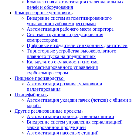
Комплексная автоматизация сталеплавильных
печей и оборудования
Компрессорные установки
Внедрение систем автоматизированного
управления турбокомпрессорами
Автоматизация рабочего места оператора
Системы группового регулирования
компрессорами
Цифровые возбудители синхронных двигателей
Тиристорные устройства высоковольтного
плавного пуска на предприятиях
Калькулятор окупаемости системы
автоматизированного управления
турбокомпрессором
Пищевое производство
Автоматизация розлива, упаковки и
паллетирования
Птицефабрики
Автоматизация укладки пачек (лотков) с яйцами в
короба
Другие реализованные проекты
Автоматизация производственных линий
Внедрение систем управления сериализацией
маркированной продукцией
Автоматизация насосных станций