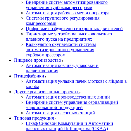
Внедрение систем автоматизированного
управления турбокомпрессорами
Автоматизация рабочего места оператора
Системы группового регулирования
компрессорами
Цифровые возбудители синхронных двигателей
Тиристорные устройства высоковольтного
плавного пуска на предприятиях
Калькулятор окупаемости системы
автоматизированного управления
турбокомпрессором
Пищевое производство
Автоматизация розлива, упаковки и
паллетирования
Птицефабрики
Автоматизация укладки пачек (лотков) с яйцами в
короба
Другие реализованные проекты
Автоматизация производственных линий
Внедрение систем управления сериализацией
маркированной продукцией
Автоматизация насосных станций
Типовая продукция
Шкаф Силовой Коммутации и Автоматики
насосных станций II/III подъема (СКАА)