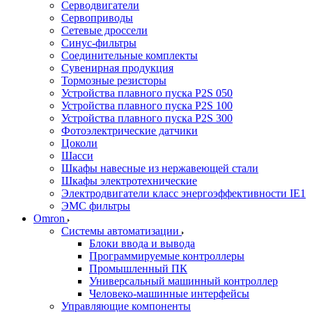
Серводвигатели
Сервоприводы
Сетевые дроссели
Синус-фильтры
Соединительные комплекты
Сувенирная продукция
Тормозные резисторы
Устройства плавного пуска P2S 050
Устройства плавного пуска P2S 100
Устройства плавного пуска P2S 300
Фотоэлектрические датчики
Цоколи
Шасси
Шкафы навесные из нержавеющей стали
Шкафы электротехнические
Электродвигатели класс энергоэффективности IE1
ЭМС фильтры
Omron
Системы автоматизации
Блоки ввода и вывода
Программируемые контроллеры
Промышленный ПК
Универсальный машинный контроллер
Человеко-машинные интерфейсы
Управляющие компоненты