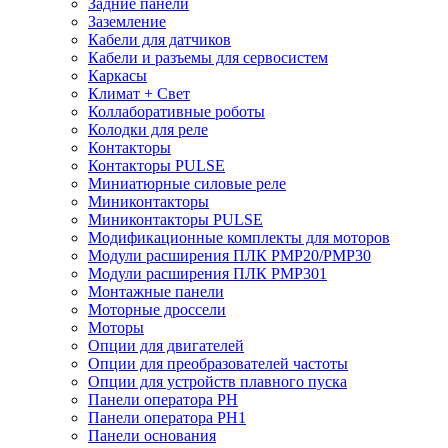
Задние панели
Заземление
Кабели для датчиков
Кабели и разъемы для сервосистем
Каркасы
Климат + Свет
Коллаборативные роботы
Колодки для реле
Контакторы
Контакторы PULSE
Миниатюрные силовые реле
Миниконтакторы
Миниконтакторы PULSE
Модификационные комплекты для моторов
Модули расширения ПЛК PMP20/PMP30
Модули расширения ПЛК PMP301
Монтажные панели
Моторные дроссели
Моторы
Опции для двигателей
Опции для преобразователей частоты
Опции для устройств плавного пуска
Панели оператора PH
Панели оператора PH1
Панели основания