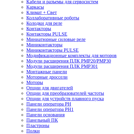
Кабели и разъемы для сервосистем
Каркасы
Климат + Свет
Коллаборативные роботы
Колодки для реле
Контакторы
Контакторы PULSE
Миниатюрные силовые реле
Миниконтакторы
Миниконтакторы PULSE
Модификационные комплекты для моторов
Модули расширения ПЛК PMP20/PMP30
Модули расширения ПЛК PMP301
Монтажные панели
Моторные дроссели
Моторы
Опции для двигателей
Опции для преобразователей частоты
Опции для устройств плавного пуска
Панели оператора PH
Панели оператора PH1
Панели основания
Панельный ПК
Пластроны
Полки