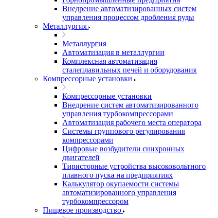
Внедрение автоматизированных систем
управления процессом дробления руды
Металлургия
Металлургия
Автоматизация в металлургии
Комплексная автоматизация
сталеплавильных печей и оборудования
Компрессорные установки
Компрессорные установки
Внедрение систем автоматизированного
управления турбокомпрессорами
Автоматизация рабочего места оператора
Системы группового регулирования
компрессорами
Цифровые возбудители синхронных
двигателей
Тиристорные устройства высоковольтного
плавного пуска на предприятиях
Калькулятор окупаемости системы
автоматизированного управления
турбокомпрессором
Пищевое производство