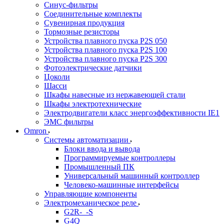
Синус-фильтры
Соединительные комплекты
Сувенирная продукция
Тормозные резисторы
Устройства плавного пуска P2S 050
Устройства плавного пуска P2S 100
Устройства плавного пуска P2S 300
Фотоэлектрические датчики
Цоколи
Шасси
Шкафы навесные из нержавеющей стали
Шкафы электротехнические
Электродвигатели класс энергоэффективности IE1
ЭМС фильтры
Omron
Системы автоматизации
Блоки ввода и вывода
Программируемые контроллеры
Промышленный ПК
Универсальный машинный контроллер
Человеко-машинные интерфейсы
Управляющие компоненты
Электромеханическое реле
G2R-_-S
G4Q