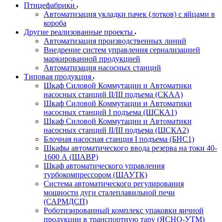
Птицефабрики
Автоматизация укладки пачек (лотков) с яйцами в
короба
Другие реализованные проекты
Автоматизация производственных линий
Внедрение систем управления сериализацией
маркированной продукцией
Автоматизация насосных станций
Типовая продукция
Шкаф Силовой Коммутации и Автоматики
насосных станций II/III подъема (СКАА)
Шкаф Силовой Коммутации и Автоматики
насосных станций I подъема (ШСКА1)
Шкаф Силовой Коммутации и Автоматики
насосных станций II/III подъема (ШСКА2)
Блочная насосная станция I подъема (БНС1)
Шкафы автоматического ввода резерва на токи 40-
1600 А (ШАВР)
Шкаф автоматического управления
турбокомпрессором (ШАУТК)
Система автоматического регулирования
мощности дуги сталеплавильной печи
(САРМДСП)
Роботизированный комплекс упаковки яичной
продукции в транспортную тару (ЯСНО-УТМ)