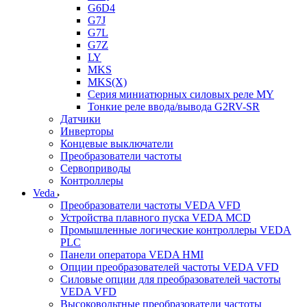
G6D4
G7J
G7L
G7Z
LY
MKS
MKS(X)
Серия миниатюрных силовых реле MY
Тонкие реле ввода/вывода G2RV-SR
Датчики
Инверторы
Концевые выключатели
Преобразователи частоты
Сервоприводы
Контроллеры
Veda
Преобразователи частоты VEDA VFD
Устройства плавного пуска VEDA MCD
Промышленные логические контроллеры VEDA
PLC
Панели оператора VEDA HMI
Опции преобразователей частоты VEDA VFD
Силовые опции для преобразователей частоты
VEDA VFD
Высоковольтные преобразователи частоты