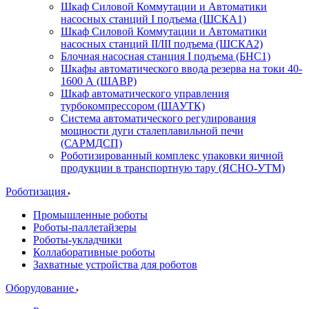
Шкаф Силовой Коммутации и Автоматики
насосных станций I подъема (ШСКА1)
Шкаф Силовой Коммутации и Автоматики
насосных станций II/III подъема (ШСКА2)
Блочная насосная станция I подъема (БНС1)
Шкафы автоматического ввода резерва на токи 40-
1600 А (ШАВР)
Шкаф автоматического управления
турбокомпрессором (ШАУТК)
Система автоматического регулирования
мощности дуги сталеплавильной печи
(САРМДСП)
Роботизированный комплекс упаковки яичной
продукции в транспортную тару (ЯСНО-УТМ)
Роботизация
Промышленные роботы
Роботы-паллетайзеры
Роботы-укладчики
Коллаборативные роботы
Захватные устройства для роботов
Оборудование