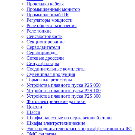
Прокладка кабеля
Промышленный монитор
Промышленный ПК
Регуляторы мощности
Реле общего назначения
Реле тонкие
Сейсмостойкость
Секционирование
Серводвигатели
Сервоприводы
Сетевые дроссели
Синус-фильтры
Соединительные комплекты
Сувенирная продукция
Тормозные резисторы
Устройства плавного пуска P2S 050
Устройства плавного пуска P2S 100
Устройства плавного пуска P2S 300
Фотоэлектрические датчики
Цоколи
Шасси
Шкафы навесные из нержавеющей стали
Шкафы электротехнические
Электродвигатели класс энергоэффективности IE1
ЭМС фильтры