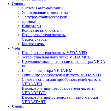
Omron
Системы автоматизации
Управляющие компоненты
Электромеханическое реле
Датчики
Инверторы
Концевые выключатели
Преобразователи частоты
Сервоприводы
Контроллеры
Veda
Преобразователи частоты VEDA VFD
Устройства плавного пуска VEDA MCD
Промышленные логические контроллеры VEDA
PLC
Панели оператора VEDA HMI
Опции преобразователей частоты VEDA VFD
Силовые опции для преобразователей частоты
VEDA VFD
Высоковольтные преобразователи частоты
VEDADRIVE
Высоковольтные устройства плавного пуска
VEDASTART
Unimat