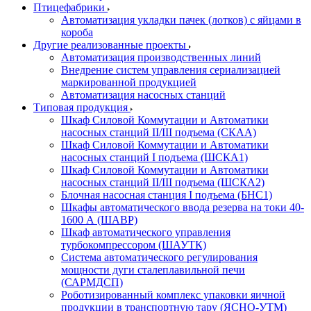
Птицефабрики
Автоматизация укладки пачек (лотков) с яйцами в
короба
Другие реализованные проекты
Автоматизация производственных линий
Внедрение систем управления сериализацией
маркированной продукцией
Автоматизация насосных станций
Типовая продукция
Шкаф Силовой Коммутации и Автоматики
насосных станций II/III подъема (СКАА)
Шкаф Силовой Коммутации и Автоматики
насосных станций I подъема (ШСКА1)
Шкаф Силовой Коммутации и Автоматики
насосных станций II/III подъема (ШСКА2)
Блочная насосная станция I подъема (БНС1)
Шкафы автоматического ввода резерва на токи 40-
1600 А (ШАВР)
Шкаф автоматического управления
турбокомпрессором (ШАУТК)
Система автоматического регулирования
мощности дуги сталеплавильной печи
(САРМДСП)
Роботизированный комплекс упаковки яичной
продукции в транспортную тару (ЯСНО-УТМ)