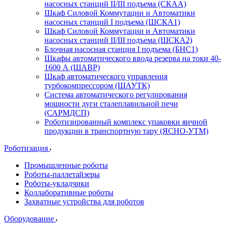
насосных станций II/III подъема (СКАА)
Шкаф Силовой Коммутации и Автоматики
насосных станций I подъема (ШСКА1)
Шкаф Силовой Коммутации и Автоматики
насосных станций II/III подъема (ШСКА2)
Блочная насосная станция I подъема (БНС1)
Шкафы автоматического ввода резерва на токи 40-
1600 А (ШАВР)
Шкаф автоматического управления
турбокомпрессором (ШАУТК)
Система автоматического регулирования
мощности дуги сталеплавильной печи
(САРМДСП)
Роботизированный комплекс упаковки яичной
продукции в транспортную тару (ЯСНО-УТМ)
Роботизация
Промышленные роботы
Роботы-паллетайзеры
Роботы-укладчики
Коллаборативные роботы
Захватные устройства для роботов
Оборудование