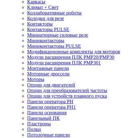
Каркасы
Климат + Свет
Коллаборативные роботы
Колодки для реле
Контакторы
Контакторы PULSE
Миниатюрные силовые реле
Миниконтакторы
Миниконтакторы PULSE
Модификационные комплекты для моторов
Модули расширения ПЛК PMP20/PMP30
Модули расширения ПЛК PMP301
Монтажные панели
Моторные дроссели
Моторы
Опции для двигателей
Опции для преобразователей частоты
Опции для устройств плавного пуска
Панели оператора PH
Панели оператора PH1
Панели основания
Панельный ПК
Пластроны
Полки
Потолочные панели