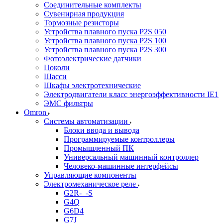
Соединительные комплекты
Сувенирная продукция
Тормозные резисторы
Устройства плавного пуска P2S 050
Устройства плавного пуска P2S 100
Устройства плавного пуска P2S 300
Фотоэлектрические датчики
Цоколи
Шасси
Шкафы электротехнические
Электродвигатели класс энергоэффективности IE1
ЭМС фильтры
Omron
Системы автоматизации
Блоки ввода и вывода
Программируемые контроллеры
Промышленный ПК
Универсальный машинный контроллер
Человеко-машинные интерфейсы
Управляющие компоненты
Электромеханическое реле
G2R-_-S
G4Q
G6D4
G7J