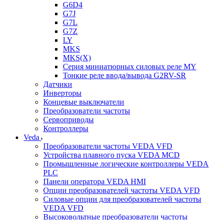
G6D4
G7J
G7L
G7Z
LY
MKS
MKS(X)
Серия миниатюрных силовых реле MY
Тонкие реле ввода/вывода G2RV-SR
Датчики
Инверторы
Концевые выключатели
Преобразователи частоты
Сервоприводы
Контроллеры
Veda
Преобразователи частоты VEDA VFD
Устройства плавного пуска VEDA MCD
Промышленные логические контроллеры VEDA
PLC
Панели оператора VEDA HMI
Опции преобразователей частоты VEDA VFD
Силовые опции для преобразователей частоты
VEDA VFD
Высоковольтные преобразователи частоты