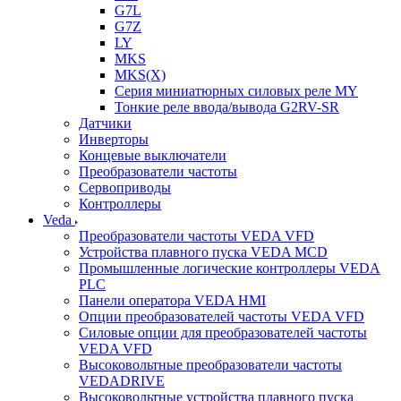
G7L
G7Z
LY
MKS
MKS(X)
Серия миниатюрных силовых реле MY
Тонкие реле ввода/вывода G2RV-SR
Датчики
Инверторы
Концевые выключатели
Преобразователи частоты
Сервоприводы
Контроллеры
Veda
Преобразователи частоты VEDA VFD
Устройства плавного пуска VEDA MCD
Промышленные логические контроллеры VEDA
PLC
Панели оператора VEDA HMI
Опции преобразователей частоты VEDA VFD
Силовые опции для преобразователей частоты
VEDA VFD
Высоковольтные преобразователи частоты
VEDADRIVE
Высоковольтные устройства плавного пуска