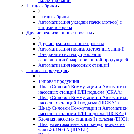
паллетирования
Птицефабрики
Птицефабрики
Автоматизация укладки пачек (лотков) с
яйцами в короба
Другие реализованные проекты
Другие реализованные проекты
Автоматизация производственных линий
Внедрение систем управления
сериализацией маркированной продукцией
Автоматизация насосных станций
Типовая продукция
Типовая продукция
Шкаф Силовой Коммутации и Автоматики
насосных станций II/III подъема (СКАА)
Шкаф Силовой Коммутации и Автоматики
насосных станций I подъема (ШСКА1)
Шкаф Силовой Коммутации и Автоматики
насосных станций II/III подъема (ШСКА2)
Блочная насосная станция I подъема (БНС1)
Шкафы автоматического ввода резерва на
токи 40-1600 А (ШАВР)