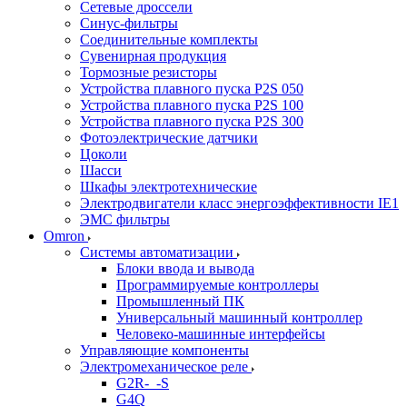
Сетевые дроссели
Синус-фильтры
Соединительные комплекты
Сувенирная продукция
Тормозные резисторы
Устройства плавного пуска P2S 050
Устройства плавного пуска P2S 100
Устройства плавного пуска P2S 300
Фотоэлектрические датчики
Цоколи
Шасси
Шкафы электротехнические
Электродвигатели класс энергоэффективности IE1
ЭМС фильтры
Omron
Системы автоматизации
Блоки ввода и вывода
Программируемые контроллеры
Промышленный ПК
Универсальный машинный контроллер
Человеко-машинные интерфейсы
Управляющие компоненты
Электромеханическое реле
G2R-_-S
G4Q