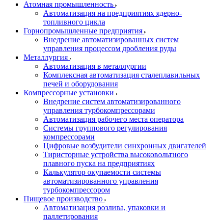
Атомная промышленность
Автоматизация на предприятиях ядерно-
топливного цикла
Горнопромышленные предприятия
Внедрение автоматизированных систем
управления процессом дробления руды
Металлургия
Автоматизация в металлургии
Комплексная автоматизация сталеплавильных
печей и оборудования
Компрессорные установки
Внедрение систем автоматизированного
управления турбокомпрессорами
Автоматизация рабочего места оператора
Системы группового регулирования
компрессорами
Цифровые возбудители синхронных двигателей
Тиристорные устройства высоковольтного
плавного пуска на предприятиях
Калькулятор окупаемости системы
автоматизированного управления
турбокомпрессором
Пищевое производство
Автоматизация розлива, упаковки и
паллетирования