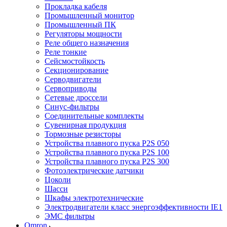
Прокладка кабеля
Промышленный монитор
Промышленный ПК
Регуляторы мощности
Реле общего назначения
Реле тонкие
Сейсмостойкость
Секционирование
Серводвигатели
Сервоприводы
Сетевые дроссели
Синус-фильтры
Соединительные комплекты
Сувенирная продукция
Тормозные резисторы
Устройства плавного пуска P2S 050
Устройства плавного пуска P2S 100
Устройства плавного пуска P2S 300
Фотоэлектрические датчики
Цоколи
Шасси
Шкафы электротехнические
Электродвигатели класс энергоэффективности IE1
ЭМС фильтры
Omron