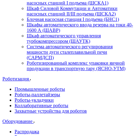
насосных станций I подъема (ШСКА1)
Шкаф Силовой Коммутации и Автоматики
насосных станций II/III подъема (ШСКА2)
Блочная насосная станция I подъема (БНС1)
Шкафы автоматического ввода резерва на токи 40-
1600 А (ШАВР)
Шкаф автоматического управления
турбокомпрессором (ШАУТК)
Система автоматического регулирования
мощности дуги сталеплавильной печи
(САРМДСП)
Роботизированный комплекс упаковки яичной
продукции в транспортную тару (ЯСНО-УТМ)
Роботизация
Промышленные роботы
Роботы-паллетайзеры
Роботы-укладчики
Коллаборативные роботы
Захватные устройства для роботов
Оборудование
Распродажа