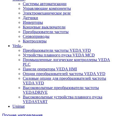
Системы автоматизации
Управляющие компоненты
Электромеханическое реле
Датчики
Инверторы
Концевые выключатели
Преобразователи частоты
Сервоприводы
Контроллеры
Veda
Преобразователи частоты VEDA VFD
Устройства плавного пуска VEDA MCD
Промышленные логические контроллеры VEDA
PLC
Панели оператора VEDA HMI
Опции преобразователей частоты VEDA VFD
Силовые опции для преобразователей частоты
VEDA VFD
Высоковольтные преобразователи частоты
VEDADRIVE
Высоковольтные устройства плавного пуска
VEDASTART
Unimat
Прочие направления