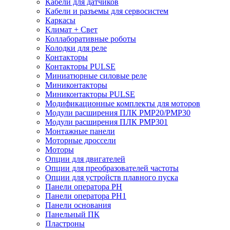
Кабели для датчиков
Кабели и разъемы для сервосистем
Каркасы
Климат + Свет
Коллаборативные роботы
Колодки для реле
Контакторы
Контакторы PULSE
Миниатюрные силовые реле
Миниконтакторы
Миниконтакторы PULSE
Модификационные комплекты для моторов
Модули расширения ПЛК PMP20/PMP30
Модули расширения ПЛК PMP301
Монтажные панели
Моторные дроссели
Моторы
Опции для двигателей
Опции для преобразователей частоты
Опции для устройств плавного пуска
Панели оператора PH
Панели оператора PH1
Панели основания
Панельный ПК
Пластроны