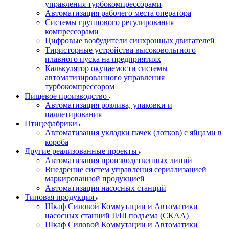
управления турбокомпрессорами
Автоматизация рабочего места оператора
Системы группового регулирования
компрессорами
Цифровые возбудители синхронных двигателей
Тиристорные устройства высоковольтного
плавного пуска на предприятиях
Калькулятор окупаемости системы
автоматизированного управления
турбокомпрессором
Пищевое производство
Автоматизация розлива, упаковки и
паллетирования
Птицефабрики
Автоматизация укладки пачек (лотков) с яйцами в
короба
Другие реализованные проекты
Автоматизация производственных линий
Внедрение систем управления сериализацией
маркированной продукцией
Автоматизация насосных станций
Типовая продукция
Шкаф Силовой Коммутации и Автоматики
насосных станций II/III подъема (СКАА)
Шкаф Силовой Коммутации и Автоматики