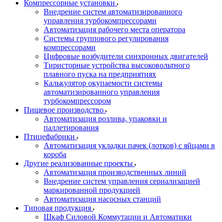
Компрессорные установки
Внедрение систем автоматизированного
управления турбокомпрессорами
Автоматизация рабочего места оператора
Системы группового регулирования
компрессорами
Цифровые возбудители синхронных двигателей
Тиристорные устройства высоковольтного
плавного пуска на предприятиях
Калькулятор окупаемости системы
автоматизированного управления
турбокомпрессором
Пищевое производство
Автоматизация розлива, упаковки и
паллетирования
Птицефабрики
Автоматизация укладки пачек (лотков) с яйцами в
короба
Другие реализованные проекты
Автоматизация производственных линий
Внедрение систем управления сериализацией
маркированной продукцией
Автоматизация насосных станций
Типовая продукция
Шкаф Силовой Коммутации и Автоматики