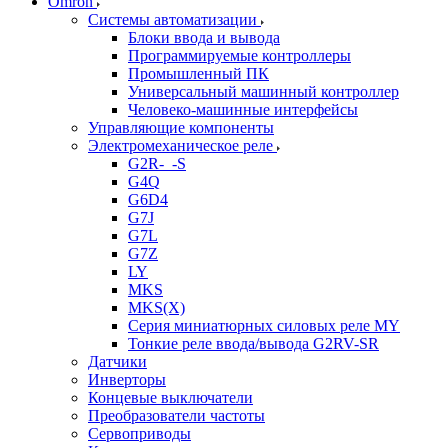
Omron
Системы автоматизации
Блоки ввода и вывода
Программируемые контроллеры
Промышленный ПК
Универсальный машинный контроллер
Человеко-машинные интерфейсы
Управляющие компоненты
Электромеханическое реле
G2R-_-S
G4Q
G6D4
G7J
G7L
G7Z
LY
MKS
MKS(X)
Серия миниатюрных силовых реле MY
Тонкие реле ввода/вывода G2RV-SR
Датчики
Инверторы
Концевые выключатели
Преобразователи частоты
Сервоприводы