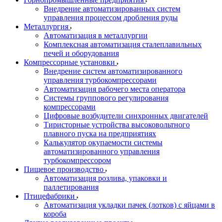
Внедрение автоматизированных систем
управления процессом дробления руды
Металлургия
Автоматизация в металлургии
Комплексная автоматизация сталеплавильных
печей и оборудования
Компрессорные установки
Внедрение систем автоматизированного
управления турбокомпрессорами
Автоматизация рабочего места оператора
Системы группового регулирования
компрессорами
Цифровые возбудители синхронных двигателей
Тиристорные устройства высоковольтного
плавного пуска на предприятиях
Калькулятор окупаемости системы
автоматизированного управления
турбокомпрессором
Пищевое производство
Автоматизация розлива, упаковки и
паллетирования
Птицефабрики
Автоматизация укладки пачек (лотков) с яйцами в
короба