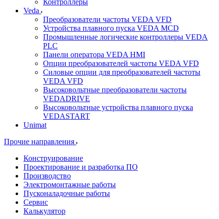
Контроллеры
Veda
Преобразователи частоты VEDA VFD
Устройства плавного пуска VEDA MCD
Промышленные логические контроллеры VEDA
PLC
Панели оператора VEDA HMI
Опции преобразователей частоты VEDA VFD
Силовые опции для преобразователей частоты
VEDA VFD
Высоковольтные преобразователи частоты
VEDADRIVE
Высоковольтные устройства плавного пуска
VEDASTART
Unimat
Прочие направления
Конструирование
Проектирование и разработка ПО
Производство
Электромонтажные работы
Пусконаладочные работы
Сервис
Калькулятор