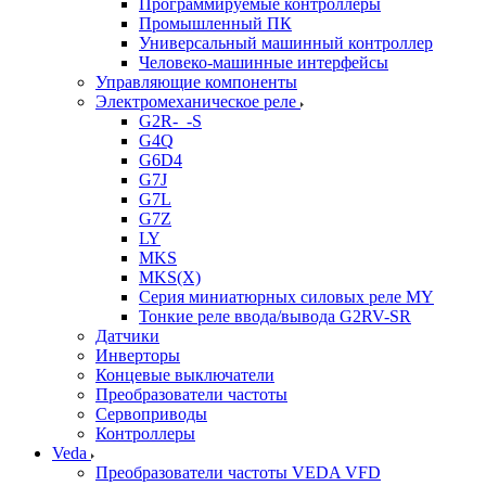
Программируемые контроллеры
Промышленный ПК
Универсальный машинный контроллер
Человеко-машинные интерфейсы
Управляющие компоненты
Электромеханическое реле
G2R-_-S
G4Q
G6D4
G7J
G7L
G7Z
LY
MKS
MKS(X)
Серия миниатюрных силовых реле MY
Тонкие реле ввода/вывода G2RV-SR
Датчики
Инверторы
Концевые выключатели
Преобразователи частоты
Сервоприводы
Контроллеры
Veda
Преобразователи частоты VEDA VFD