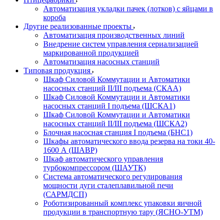
Автоматизация укладки пачек (лотков) с яйцами в
короба
Другие реализованные проекты
Автоматизация производственных линий
Внедрение систем управления сериализацией
маркированной продукцией
Автоматизация насосных станций
Типовая продукция
Шкаф Силовой Коммутации и Автоматики
насосных станций II/III подъема (СКАА)
Шкаф Силовой Коммутации и Автоматики
насосных станций I подъема (ШСКА1)
Шкаф Силовой Коммутации и Автоматики
насосных станций II/III подъема (ШСКА2)
Блочная насосная станция I подъема (БНС1)
Шкафы автоматического ввода резерва на токи 40-
1600 А (ШАВР)
Шкаф автоматического управления
турбокомпрессором (ШАУТК)
Система автоматического регулирования
мощности дуги сталеплавильной печи
(САРМДСП)
Роботизированный комплекс упаковки яичной
продукции в транспортную тару (ЯСНО-УТМ)