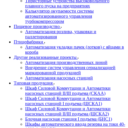
Тиристорные устройства высоковольтного
плавного пуска на предприятиях
Калькулятор окупаемости системы
автоматизированного управления
турбокомпрессором
Пищевое производство
Автоматизация розлива, упаковки и
паллетирования
Птицефабрики
Автоматизация укладки пачек (лотков) с яйцами в
короба
Другие реализованные проекты
Автоматизация производственных линий
Внедрение систем управления сериализацией
маркированной продукцией
Автоматизация насосных станций
Типовая продукция
Шкаф Силовой Коммутации и Автоматики
насосных станций II/III подъема (СКАА)
Шкаф Силовой Коммутации и Автоматики
насосных станций I подъема (ШСКА1)
Шкаф Силовой Коммутации и Автоматики
насосных станций II/III подъема (ШСКА2)
Блочная насосная станция I подъема (БНС1)
Шкафы автоматического ввода резерва на токи 40-