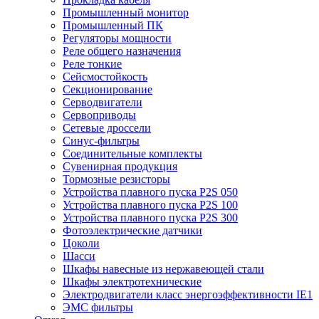
Промышленный монитор
Промышленный ПК
Регуляторы мощности
Реле общего назначения
Реле тонкие
Сейсмостойкость
Секционирование
Серводвигатели
Сервоприводы
Сетевые дроссели
Синус-фильтры
Соединительные комплекты
Сувенирная продукция
Тормозные резисторы
Устройства плавного пуска P2S 050
Устройства плавного пуска P2S 100
Устройства плавного пуска P2S 300
Фотоэлектрические датчики
Цоколи
Шасси
Шкафы навесные из нержавеющей стали
Шкафы электротехнические
Электродвигатели класс энергоэффективности IE1
ЭМС фильтры