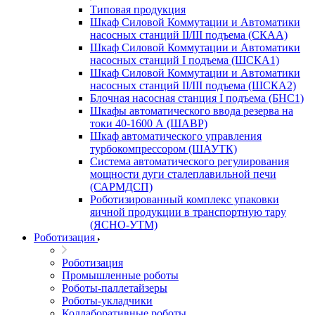
Типовая продукция
Шкаф Силовой Коммутации и Автоматики
насосных станций II/III подъема (СКАА)
Шкаф Силовой Коммутации и Автоматики
насосных станций I подъема (ШСКА1)
Шкаф Силовой Коммутации и Автоматики
насосных станций II/III подъема (ШСКА2)
Блочная насосная станция I подъема (БНС1)
Шкафы автоматического ввода резерва на
токи 40-1600 А (ШАВР)
Шкаф автоматического управления
турбокомпрессором (ШАУТК)
Система автоматического регулирования
мощности дуги сталеплавильной печи
(САРМДСП)
Роботизированный комплекс упаковки
яичной продукции в транспортную тару
(ЯСНО-УТМ)
Роботизация
Роботизация
Промышленные роботы
Роботы-паллетайзеры
Роботы-укладчики
Коллаборативные роботы