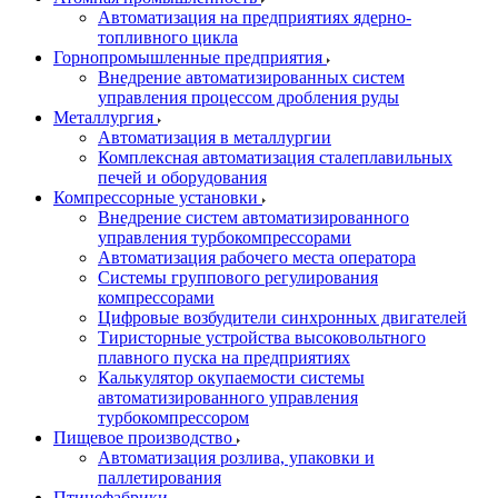
Автоматизация на предприятиях ядерно-
топливного цикла
Горнопромышленные предприятия
Внедрение автоматизированных систем
управления процессом дробления руды
Металлургия
Автоматизация в металлургии
Комплексная автоматизация сталеплавильных
печей и оборудования
Компрессорные установки
Внедрение систем автоматизированного
управления турбокомпрессорами
Автоматизация рабочего места оператора
Системы группового регулирования
компрессорами
Цифровые возбудители синхронных двигателей
Тиристорные устройства высоковольтного
плавного пуска на предприятиях
Калькулятор окупаемости системы
автоматизированного управления
турбокомпрессором
Пищевое производство
Автоматизация розлива, упаковки и
паллетирования
Птицефабрики