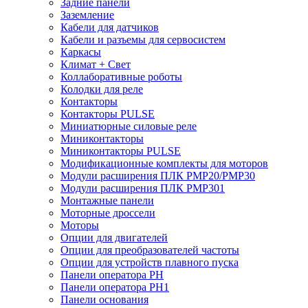
Задние панели
Заземление
Кабели для датчиков
Кабели и разъемы для сервосистем
Каркасы
Климат + Свет
Коллаборативные роботы
Колодки для реле
Контакторы
Контакторы PULSE
Миниатюрные силовые реле
Миниконтакторы
Миниконтакторы PULSE
Модификационные комплекты для моторов
Модули расширения ПЛК PMP20/PMP30
Модули расширения ПЛК PMP301
Монтажные панели
Моторные дроссели
Моторы
Опции для двигателей
Опции для преобразователей частоты
Опции для устройств плавного пуска
Панели оператора PH
Панели оператора PH1
Панели основания