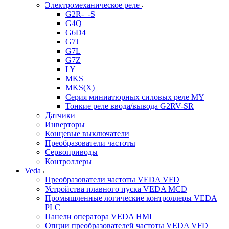
Электромеханическое реле
G2R-_-S
G4Q
G6D4
G7J
G7L
G7Z
LY
MKS
MKS(X)
Серия миниатюрных силовых реле MY
Тонкие реле ввода/вывода G2RV-SR
Датчики
Инверторы
Концевые выключатели
Преобразователи частоты
Сервоприводы
Контроллеры
Veda
Преобразователи частоты VEDA VFD
Устройства плавного пуска VEDA MCD
Промышленные логические контроллеры VEDA
PLC
Панели оператора VEDA HMI
Опции преобразователей частоты VEDA VFD