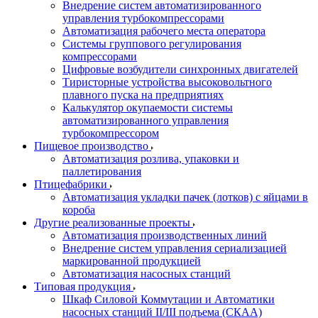
Внедрение систем автоматизированного
управления турбокомпрессорами
Автоматизация рабочего места оператора
Системы группового регулирования
компрессорами
Цифровые возбудители синхронных двигателей
Тиристорные устройства высоковольтного
плавного пуска на предприятиях
Калькулятор окупаемости системы
автоматизированного управления
турбокомпрессором
Пищевое производство
Автоматизация розлива, упаковки и
паллетирования
Птицефабрики
Автоматизация укладки пачек (лотков) с яйцами в
короба
Другие реализованные проекты
Автоматизация производственных линий
Внедрение систем управления сериализацией
маркированной продукцией
Автоматизация насосных станций
Типовая продукция
Шкаф Силовой Коммутации и Автоматики
насосных станций II/III подъема (СКАА)