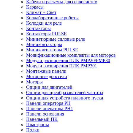
Кабели и разъемы для сервосистем
Каркасы
Климат + Свет
Коллаборативные роботы
Колодки для реле
Контакторы
Контакторы PULSE
Миниатюрные силовые реле
Миниконтакторы
Миниконтакторы PULSE
Модификационные комплекты для моторов
Модули расширения ПЛК PMP20/PMP30
Модули расширения ПЛК PMP301
Монтажные панели
Моторные дроссели
Моторы
Опции для двигателей
Опции для преобразователей частоты
Опции для устройств плавного пуска
Панели оператора PH
Панели оператора PH1
Панели основания
Панельный ПК
Пластроны
Полки