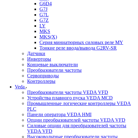
G6D4
G7J
G7L
G7Z
LY
MKS
MKS(X)
Серия миниатюрных силовых реле MY
Тонкие реле ввода/вывода G2RV-SR
Датчики
Инверторы
Концевые выключатели
Преобразователи частоты
Сервоприводы
Контроллеры
Veda
Преобразователи частоты VEDA VFD
Устройства плавного пуска VEDA MCD
Промышленные логические контроллеры VEDA
PLC
Панели оператора VEDA HMI
Опции преобразователей частоты VEDA VFD
Силовые опции для преобразователей частоты
VEDA VFD
Высоковольтные преобразователи частоты