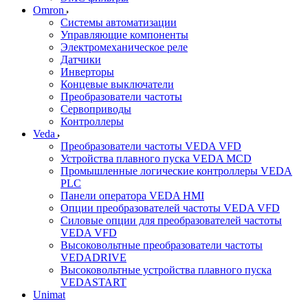
Omron
Системы автоматизации
Управляющие компоненты
Электромеханическое реле
Датчики
Инверторы
Концевые выключатели
Преобразователи частоты
Сервоприводы
Контроллеры
Veda
Преобразователи частоты VEDA VFD
Устройства плавного пуска VEDA MCD
Промышленные логические контроллеры VEDA
PLC
Панели оператора VEDA HMI
Опции преобразователей частоты VEDA VFD
Силовые опции для преобразователей частоты
VEDA VFD
Высоковольтные преобразователи частоты
VEDADRIVE
Высоковольтные устройства плавного пуска
VEDASTART
Unimat