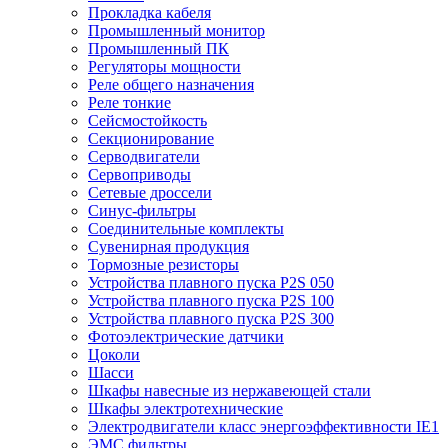
Прокладка кабеля
Промышленный монитор
Промышленный ПК
Регуляторы мощности
Реле общего назначения
Реле тонкие
Сейсмостойкость
Секционирование
Серводвигатели
Сервоприводы
Сетевые дроссели
Синус-фильтры
Соединительные комплекты
Сувенирная продукция
Тормозные резисторы
Устройства плавного пуска P2S 050
Устройства плавного пуска P2S 100
Устройства плавного пуска P2S 300
Фотоэлектрические датчики
Цоколи
Шасси
Шкафы навесные из нержавеющей стали
Шкафы электротехнические
Электродвигатели класс энергоэффективности IE1
ЭМС фильтры