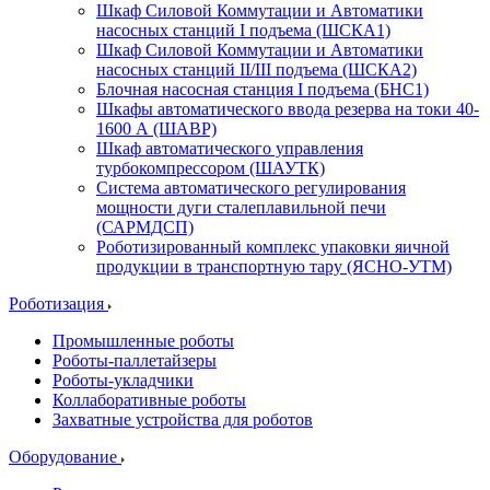
Шкаф Силовой Коммутации и Автоматики
насосных станций I подъема (ШСКА1)
Шкаф Силовой Коммутации и Автоматики
насосных станций II/III подъема (ШСКА2)
Блочная насосная станция I подъема (БНС1)
Шкафы автоматического ввода резерва на токи 40-
1600 А (ШАВР)
Шкаф автоматического управления
турбокомпрессором (ШАУТК)
Система автоматического регулирования
мощности дуги сталеплавильной печи
(САРМДСП)
Роботизированный комплекс упаковки яичной
продукции в транспортную тару (ЯСНО-УТМ)
Роботизация
Промышленные роботы
Роботы-паллетайзеры
Роботы-укладчики
Коллаборативные роботы
Захватные устройства для роботов
Оборудование