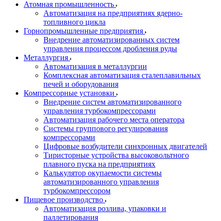
Атомная промышленность
Автоматизация на предприятиях ядерно-
топливного цикла
Горнопромышленные предприятия
Внедрение автоматизированных систем
управления процессом дробления руды
Металлургия
Автоматизация в металлургии
Комплексная автоматизация сталеплавильных
печей и оборудования
Компрессорные установки
Внедрение систем автоматизированного
управления турбокомпрессорами
Автоматизация рабочего места оператора
Системы группового регулирования
компрессорами
Цифровые возбудители синхронных двигателей
Тиристорные устройства высоковольтного
плавного пуска на предприятиях
Калькулятор окупаемости системы
автоматизированного управления
турбокомпрессором
Пищевое производство
Автоматизация розлива, упаковки и
паллетирования