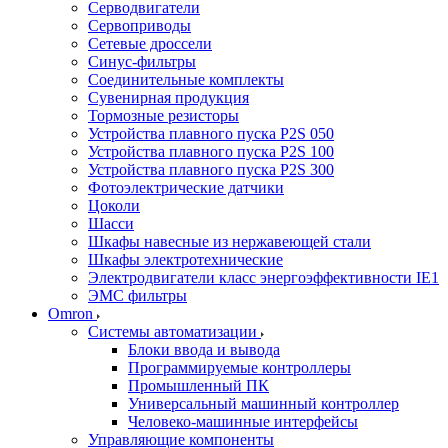
Серводвигатели
Сервоприводы
Сетевые дроссели
Синус-фильтры
Соединительные комплекты
Сувенирная продукция
Тормозные резисторы
Устройства плавного пуска P2S 050
Устройства плавного пуска P2S 100
Устройства плавного пуска P2S 300
Фотоэлектрические датчики
Цоколи
Шасси
Шкафы навесные из нержавеющей стали
Шкафы электротехнические
Электродвигатели класс энергоэффективности IE1
ЭМС фильтры
Omron
Системы автоматизации
Блоки ввода и вывода
Программируемые контроллеры
Промышленный ПК
Универсальный машинный контроллер
Человеко-машинные интерфейсы
Управляющие компоненты