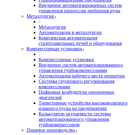
Внедрение автоматизированных систем
управления процессом дробления руды
Металлургия
Металлургия
Автоматизация в металлургии
Комплексная автоматизация
сталеплавильных печей и оборудования
Компрессорные установки
Компрессорные установки
Внедрение систем автоматизированного
управления турбокомпрессорами
Автоматизация рабочего места оператора
Системы группового регулирования
компрессорами
Цифровые возбудители синхронных
двигателей
Тиристорные устройства высоковольтного
плавного пуска на предприятиях
Калькулятор окупаемости системы
автоматизированного управления
турбокомпрессором
Пищевое производство