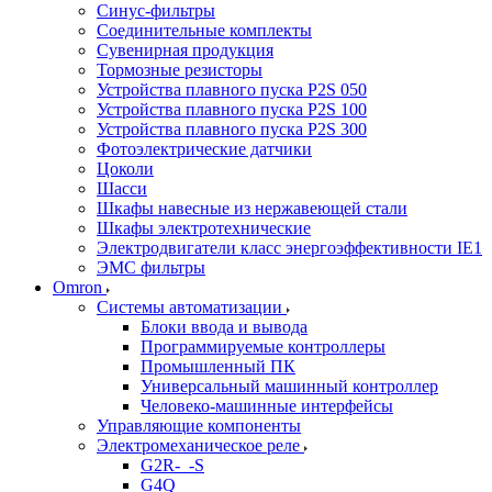
Синус-фильтры
Соединительные комплекты
Сувенирная продукция
Тормозные резисторы
Устройства плавного пуска P2S 050
Устройства плавного пуска P2S 100
Устройства плавного пуска P2S 300
Фотоэлектрические датчики
Цоколи
Шасси
Шкафы навесные из нержавеющей стали
Шкафы электротехнические
Электродвигатели класс энергоэффективности IE1
ЭМС фильтры
Omron
Системы автоматизации
Блоки ввода и вывода
Программируемые контроллеры
Промышленный ПК
Универсальный машинный контроллер
Человеко-машинные интерфейсы
Управляющие компоненты
Электромеханическое реле
G2R-_-S
G4Q