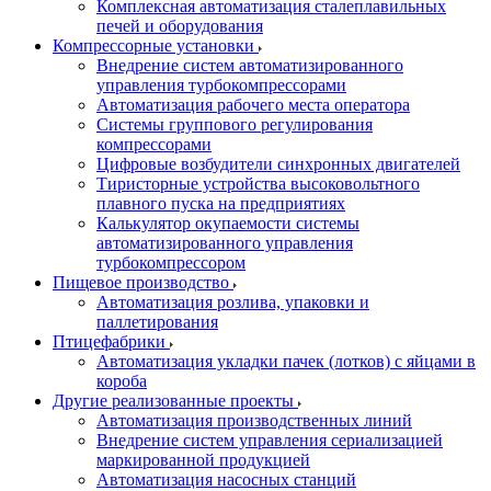
Комплексная автоматизация сталеплавильных
печей и оборудования
Компрессорные установки
Внедрение систем автоматизированного
управления турбокомпрессорами
Автоматизация рабочего места оператора
Системы группового регулирования
компрессорами
Цифровые возбудители синхронных двигателей
Тиристорные устройства высоковольтного
плавного пуска на предприятиях
Калькулятор окупаемости системы
автоматизированного управления
турбокомпрессором
Пищевое производство
Автоматизация розлива, упаковки и
паллетирования
Птицефабрики
Автоматизация укладки пачек (лотков) с яйцами в
короба
Другие реализованные проекты
Автоматизация производственных линий
Внедрение систем управления сериализацией
маркированной продукцией
Автоматизация насосных станций