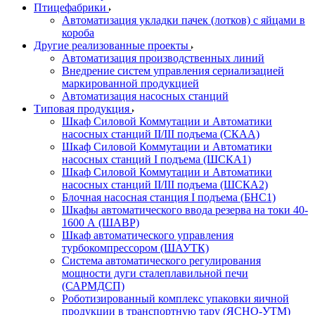
Птицефабрики
Автоматизация укладки пачек (лотков) с яйцами в
короба
Другие реализованные проекты
Автоматизация производственных линий
Внедрение систем управления сериализацией
маркированной продукцией
Автоматизация насосных станций
Типовая продукция
Шкаф Силовой Коммутации и Автоматики
насосных станций II/III подъема (СКАА)
Шкаф Силовой Коммутации и Автоматики
насосных станций I подъема (ШСКА1)
Шкаф Силовой Коммутации и Автоматики
насосных станций II/III подъема (ШСКА2)
Блочная насосная станция I подъема (БНС1)
Шкафы автоматического ввода резерва на токи 40-
1600 А (ШАВР)
Шкаф автоматического управления
турбокомпрессором (ШАУТК)
Система автоматического регулирования
мощности дуги сталеплавильной печи
(САРМДСП)
Роботизированный комплекс упаковки яичной
продукции в транспортную тару (ЯСНО-УТМ)