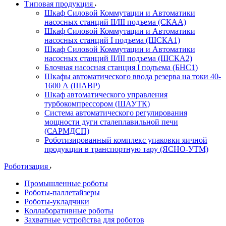
Типовая продукция
Шкаф Силовой Коммутации и Автоматики
насосных станций II/III подъема (СКАА)
Шкаф Силовой Коммутации и Автоматики
насосных станций I подъема (ШСКА1)
Шкаф Силовой Коммутации и Автоматики
насосных станций II/III подъема (ШСКА2)
Блочная насосная станция I подъема (БНС1)
Шкафы автоматического ввода резерва на токи 40-
1600 А (ШАВР)
Шкаф автоматического управления
турбокомпрессором (ШАУТК)
Система автоматического регулирования
мощности дуги сталеплавильной печи
(САРМДСП)
Роботизированный комплекс упаковки яичной
продукции в транспортную тару (ЯСНО-УТМ)
Роботизация
Промышленные роботы
Роботы-паллетайзеры
Роботы-укладчики
Коллаборативные роботы
Захватные устройства для роботов