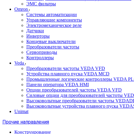
ЭМС фильтры
Omron
Системы автоматизации
Управляющие компоненты
Электромеханическое реле
Датчики
Инверторы
Концевые выключатели
Преобразователи частоты
Сервоприводы
Контроллеры
Veda
Преобразователи частоты VEDA VFD
Устройства плавного пуска VEDA MCD
Промышленные логические контроллеры VEDA P
Панели оператора VEDA HMI
Опции преобразователей частоты VEDA VFD
Силовые опции для преобразователей частоты VE
Высоковольтные преобразователи частоты VEDA
Высоковольтные устройства плавного пуска VED
Unimat
Прочие направления
Конструирование