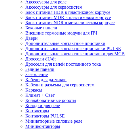
Аксессуары для реле
Аксессуары для сервосистем
Блок питания HDR в пластиковом корпусе
Блок питания MDR в пластиковом корпусе
Блок питания NDR в металлическом корпусе
Боковые панели
Внешние тормозные модули для ПЧ
Двери
Дополнительные контактные приставки
Дополнительные контактные приставки PULSE
Дополнительные контактные приставки для MCB
Дроссели dU/dt
Дроссели для цепей постоянного тока
Задние панели
Заземление
Кабели для датчиков
Кабели и разъемы для сервосистем
Каркасы
Климат + Свет
Коллаборативные роботы
Колодки для реле
Контакторы
Контакторы PULSE
Миниатюрные силовые реле
Миниконтакторы