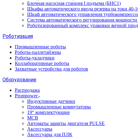
Блочная насосная станция I подъема (БНС1)
Шкафы автоматического ввода резерва на токи 40
Шкаф автоматического управления турбокомпрес
Система автоматического регулирования мощност
Роботизированный комплекс упаковки яичной про
Роботизация
Промышленные роботы
Роботы-паллетайзеры
Роботы-укладчики
Коллаборативные роботы
Захватные устройства для роботов
Оборудование
Распродажа
Prompower
Индуктивные датчики
Промышленные коммутаторы
19“ комплектующие
MCB
Автоматы защиты двигателя PULSE
Аксессуары
Аксессуары для ПЛК