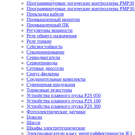
Программируемые логические контроллеры PMP30
Программируемые логические контроллеры PMP30
Прокладка кабеля
Промышленный монитор
Промышленный ПК
Регуляторы мощности
Реле общего назначения
Реле тонкие
Сейсмостойкость
Секционирование
Серводвигатели
Сервоприводы
Сетевые дроссели
Синус-фильтры
Соединительные комплекты
Сувенирная продукция
Тормозные резисторы
Устройства плавного пуска P2S 050
Устройства плавного пуска P2S 100
Устройства плавного пуска P2S 300
Фотоэлектрические датчики
Цоколи
Шасси
Шкафы электротехнические
Электродвигатели класс энергоэффективности IE1