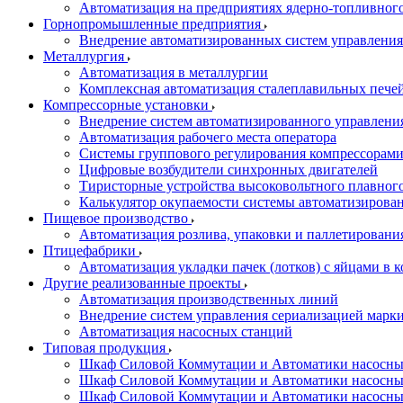
Автоматизация на предприятиях ядерно-топливног
Горнопромышленные предприятия
Внедрение автоматизированных систем управления
Металлургия
Автоматизация в металлургии
Комплексная автоматизация сталеплавильных пече
Компрессорные установки
Внедрение систем автоматизированного управлени
Автоматизация рабочего места оператора
Системы группового регулирования компрессорам
Цифровые возбудители синхронных двигателей
Тиристорные устройства высоковольтного плавного
Калькулятор окупаемости системы автоматизирова
Пищевое производство
Автоматизация розлива, упаковки и паллетировани
Птицефабрики
Автоматизация укладки пачек (лотков) с яйцами в к
Другие реализованные проекты
Автоматизация производственных линий
Внедрение систем управления сериализацией марк
Автоматизация насосных станций
Типовая продукция
Шкаф Силовой Коммутации и Автоматики насосных 
Шкаф Силовой Коммутации и Автоматики насосны
Шкаф Силовой Коммутации и Автоматики насосных