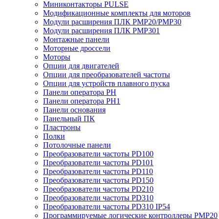
Миниконтакторы PULSE
Модификационные комплекты для моторов
Модули расширения ПЛК PMP20/PMP30
Модули расширения ПЛК PMP301
Монтажные панели
Моторные дроссели
Моторы
Опции для двигателей
Опции для преобразователей частоты
Опции для устройств плавного пуска
Панели оператора PH
Панели оператора PH1
Панели основания
Панельный ПК
Пластроны
Полки
Потолочные панели
Преобразователи частоты PD100
Преобразователи частоты PD101
Преобразователи частоты PD110
Преобразователи частоты PD150
Преобразователи частоты PD210
Преобразователи частоты PD310
Преобразователи частоты PD310 IP54
Программируемые логические контроллеры PMP20