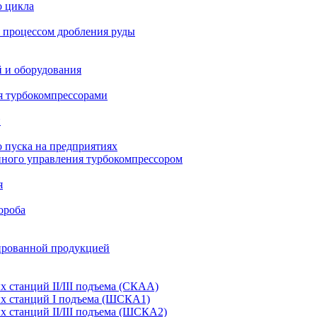
о цикла
 процессом дробления руды
й и оборудования
я турбокомпрессорами
и
 пуска на предприятиях
нного управления турбокомпрессором
я
ороба
ированной продукцией
станций II/III подъема (СКАА)
х станций I подъема (ШСКА1)
 станций II/III подъема (ШСКА2)