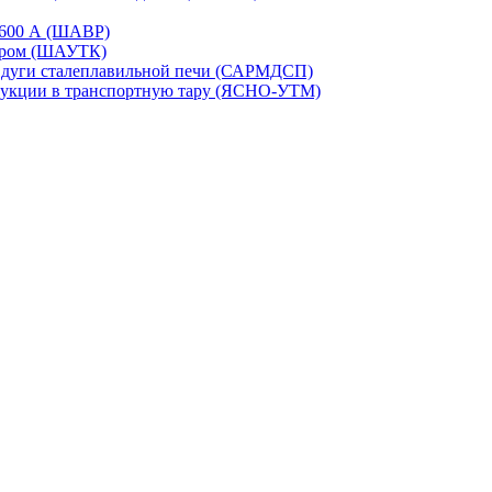
-1600 А (ШАВР)
сором (ШАУТК)
и дуги сталеплавильной печи (САРМДСП)
дукции в транспортную тару (ЯСНО-УТМ)