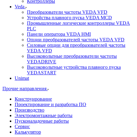
Контроллеры
Veda
Преобразователи частоты VEDA VFD
Устройства плавного пуска VEDA MCD
Промышленные логические контроллеры VEDA
PLC
Панели оператора VEDA HMI
Опции преобразователей частоты VEDA VFD
Силовые опции для преобразователей частоты
VEDA VFD
Высоковольтные преобразователи частоты
VEDADRIVE
Высоковольтные устройства плавного пуска
VEDASTART
Unimat
Прочие направления
Конструирование
Проектирование и разработка ПО
Производство
Электромонтажные работы
Пусконаладочные работы
Сервис
Калькулятор