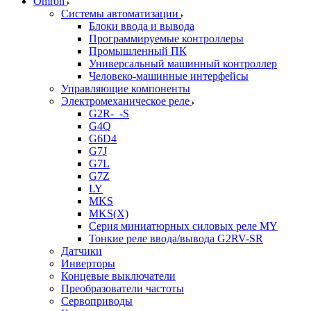
Omron
Системы автоматизации
Блоки ввода и вывода
Программируемые контроллеры
Промышленный ПК
Универсальный машинный контроллер
Человеко-машинные интерфейсы
Управляющие компоненты
Электромеханическое реле
G2R-_-S
G4Q
G6D4
G7J
G7L
G7Z
LY
MKS
MKS(X)
Серия миниатюрных силовых реле MY
Тонкие реле ввода/вывода G2RV-SR
Датчики
Инверторы
Концевые выключатели
Преобразователи частоты
Сервоприводы