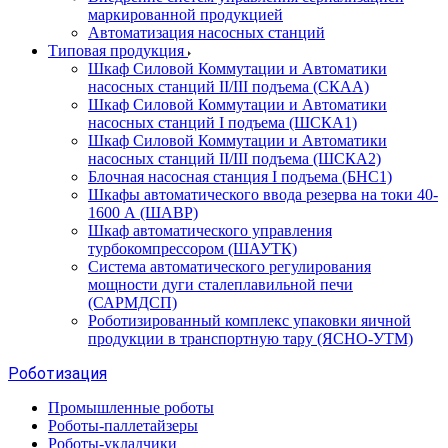
маркированной продукцией
Автоматизация насосных станций
Типовая продукция
Шкаф Силовой Коммутации и Автоматики
насосных станций II/III подъема (СКАА)
Шкаф Силовой Коммутации и Автоматики
насосных станций I подъема (ШСКА1)
Шкаф Силовой Коммутации и Автоматики
насосных станций II/III подъема (ШСКА2)
Блочная насосная станция I подъема (БНС1)
Шкафы автоматического ввода резерва на токи 40-
1600 А (ШАВР)
Шкаф автоматического управления
турбокомпрессором (ШАУТК)
Система автоматического регулирования
мощности дуги сталеплавильной печи
(САРМДСП)
Роботизированный комплекс упаковки яичной
продукции в транспортную тару (ЯСНО-УТМ)
Роботизация
Промышленные роботы
Роботы-паллетайзеры
Роботы-укладчики