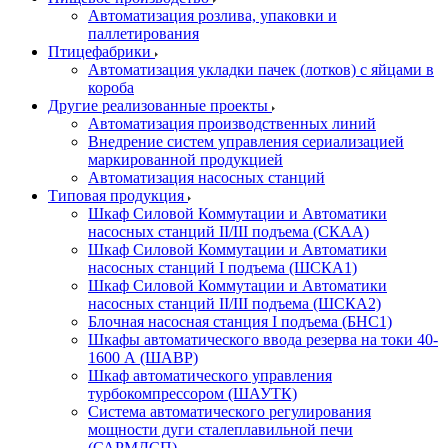
Автоматизация розлива, упаковки и
паллетирования
Птицефабрики
Автоматизация укладки пачек (лотков) с яйцами в
короба
Другие реализованные проекты
Автоматизация производственных линий
Внедрение систем управления сериализацией
маркированной продукцией
Автоматизация насосных станций
Типовая продукция
Шкаф Силовой Коммутации и Автоматики
насосных станций II/III подъема (СКАА)
Шкаф Силовой Коммутации и Автоматики
насосных станций I подъема (ШСКА1)
Шкаф Силовой Коммутации и Автоматики
насосных станций II/III подъема (ШСКА2)
Блочная насосная станция I подъема (БНС1)
Шкафы автоматического ввода резерва на токи 40-
1600 А (ШАВР)
Шкаф автоматического управления
турбокомпрессором (ШАУТК)
Система автоматического регулирования
мощности дуги сталеплавильной печи
(САРМДСП)