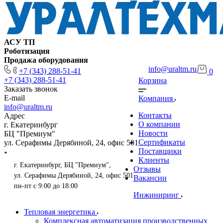
АСУ ТП
Роботизация
Продажа оборудования
info@uraltm.ru
+7 (343) 288-51-41
0
+7 (343) 288-51-41
Корзина
Заказать звонок
E-mail
Компания
info@uraltm.ru
Контакты
Адрес
О компании
г. Екатеринбург
Новости
БЦ "Премиум"
Сертификаты
ул. Серафимы Дерябиной, 24, офис 501
Поставщики
Клиенты
г. Екатеринбург, БЦ "Премиум",
Отзывы
ул. Серафимы Дерябиной, 24, офис 501
Вакансии
пн-пт с 9:00 до 18:00
Инжиниринг
Тепловая энергетика
Комплексная автоматизация производственных