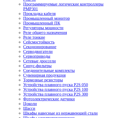
Программируемые логические контроллеры
PMP301
Прокладка кабеля
Промышленный монитор
Промышленный ПК
Регуляторы мощности
Реле общего назначения
Реле тонкие
Сейсмостойкость
Секционирование
Серводвигатели
Сервоприводы
Сетевые дроссели
Синус-фильтры
Соединительные комплекты
Сувенирная продукция
Тормозные резисторы
Устройства плавного пуска P2S 050
Устройства плавного пуска P2S 100
Устройства плавного пуска P2S 300
Фотоэлектрические датчики
Цоколи
Шасси
Шкафы навесные из нержавеющей стали
Шкафы электротехнические