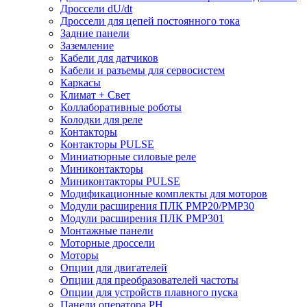
Дроссели dU/dt
Дроссели для цепей постоянного тока
Задние панели
Заземление
Кабели для датчиков
Кабели и разъемы для сервосистем
Каркасы
Климат + Свет
Коллаборативные роботы
Колодки для реле
Контакторы
Контакторы PULSE
Миниатюрные силовые реле
Миниконтакторы
Миниконтакторы PULSE
Модификационные комплекты для моторов
Модули расширения ПЛК PMP20/PMP30
Модули расширения ПЛК PMP301
Монтажные панели
Моторные дроссели
Моторы
Опции для двигателей
Опции для преобразователей частоты
Опции для устройств плавного пуска
Панели оператора PH