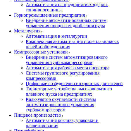
Автоматизация на предприятиях ядерно-
топливного цикла
Горнопромышленные предприятия
Внедрение автоматизированных систем
управления процессом дробления руды
Металлургия
Автоматизация в металлургии
Комплексная автоматизация сталеплавильных
печей и оборудования
Компрессорные установки
Внедрение систем автоматизированного
управления турбокомпрессорами
Автоматизация рабочего места оператора
Системы группового регулирования
компрессорами
Цифровые возбудители синхронных двигателей
Тиристорные устройства высоковольтного
плавного пуска на предприятиях
Калькулятор окупаемости системы
автоматизированного управления
турбокомпрессором
Пищевое производство
Автоматизация розлива, упаковки и
паллетирования
Птицефабрики