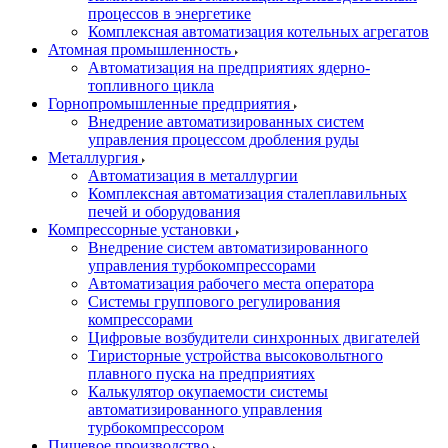
процессов в энергетике
Комплексная автоматизация котельных агрегатов
Атомная промышленность
Автоматизация на предприятиях ядерно-
топливного цикла
Горнопромышленные предприятия
Внедрение автоматизированных систем
управления процессом дробления руды
Металлургия
Автоматизация в металлургии
Комплексная автоматизация сталеплавильных
печей и оборудования
Компрессорные установки
Внедрение систем автоматизированного
управления турбокомпрессорами
Автоматизация рабочего места оператора
Системы группового регулирования
компрессорами
Цифровые возбудители синхронных двигателей
Тиристорные устройства высоковольтного
плавного пуска на предприятиях
Калькулятор окупаемости системы
автоматизированного управления
турбокомпрессором
Пищевое производство