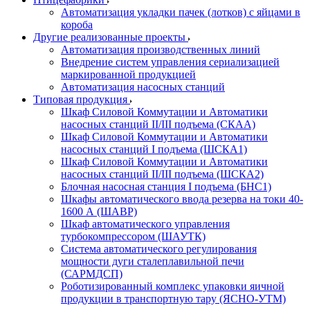
Автоматизация укладки пачек (лотков) с яйцами в
короба
Другие реализованные проекты
Автоматизация производственных линий
Внедрение систем управления сериализацией
маркированной продукцией
Автоматизация насосных станций
Типовая продукция
Шкаф Силовой Коммутации и Автоматики
насосных станций II/III подъема (СКАА)
Шкаф Силовой Коммутации и Автоматики
насосных станций I подъема (ШСКА1)
Шкаф Силовой Коммутации и Автоматики
насосных станций II/III подъема (ШСКА2)
Блочная насосная станция I подъема (БНС1)
Шкафы автоматического ввода резерва на токи 40-
1600 А (ШАВР)
Шкаф автоматического управления
турбокомпрессором (ШАУТК)
Система автоматического регулирования
мощности дуги сталеплавильной печи
(САРМДСП)
Роботизированный комплекс упаковки яичной
продукции в транспортную тару (ЯСНО-УТМ)