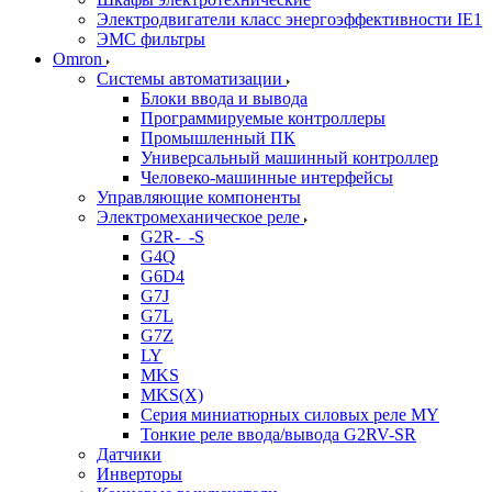
Электродвигатели класс энергоэффективности IE1
ЭМС фильтры
Omron
Системы автоматизации
Блоки ввода и вывода
Программируемые контроллеры
Промышленный ПК
Универсальный машинный контроллер
Человеко-машинные интерфейсы
Управляющие компоненты
Электромеханическое реле
G2R-_-S
G4Q
G6D4
G7J
G7L
G7Z
LY
MKS
MKS(X)
Серия миниатюрных силовых реле MY
Тонкие реле ввода/вывода G2RV-SR
Датчики
Инверторы