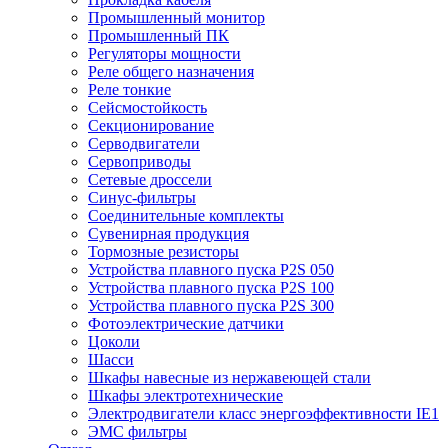
Промышленный монитор
Промышленный ПК
Регуляторы мощности
Реле общего назначения
Реле тонкие
Сейсмостойкость
Секционирование
Серводвигатели
Сервоприводы
Сетевые дроссели
Синус-фильтры
Соединительные комплекты
Сувенирная продукция
Тормозные резисторы
Устройства плавного пуска P2S 050
Устройства плавного пуска P2S 100
Устройства плавного пуска P2S 300
Фотоэлектрические датчики
Цоколи
Шасси
Шкафы навесные из нержавеющей стали
Шкафы электротехнические
Электродвигатели класс энергоэффективности IE1
ЭМС фильтры