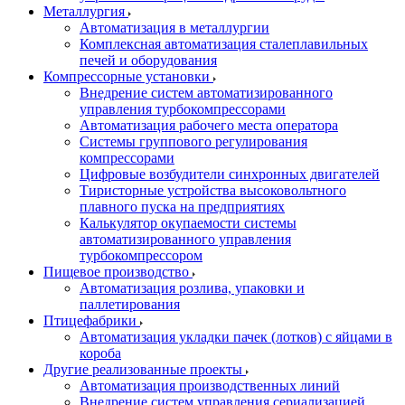
Металлургия
Автоматизация в металлургии
Комплексная автоматизация сталеплавильных
печей и оборудования
Компрессорные установки
Внедрение систем автоматизированного
управления турбокомпрессорами
Автоматизация рабочего места оператора
Системы группового регулирования
компрессорами
Цифровые возбудители синхронных двигателей
Тиристорные устройства высоковольтного
плавного пуска на предприятиях
Калькулятор окупаемости системы
автоматизированного управления
турбокомпрессором
Пищевое производство
Автоматизация розлива, упаковки и
паллетирования
Птицефабрики
Автоматизация укладки пачек (лотков) с яйцами в
короба
Другие реализованные проекты
Автоматизация производственных линий
Внедрение систем управления сериализацией