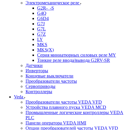
Электромеханическое реле
G2R-_-S
G4Q
G6D4
G7J
G7L
G7Z
LY
MKS
MKS(X)
Серия миниатюрных силовых реле MY
Тонкие реле ввода/вывода G2RV-SR
Датчики
Инверторы
Концевые выключатели
Преобразователи частоты
Сервоприводы
Контроллеры
Veda
Преобразователи частоты VEDA VFD
Устройства плавного пуска VEDA MCD
Промышленные логические контроллеры VEDA
PLC
Панели оператора VEDA HMI
Опции преобразователей частоты VEDA VFD