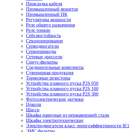
Прокладка кабеля
Промышленный монитор
Промышленный ПК
Регуляторы мощности
Реле общего назначения
Реле тонкие
Сейсмостойкость
Секционирование
Серводвигатели
Сервоприводы
Сетевые дроссели
Синус-фильтры
Соединительные комплекты
Сувенирная продукция
Тормозные резисторы
Устройства плавного пуска P2S 050
Устройства плавного пуска P2S 100
Устройства плавного пуска P2S 300
Фотоэлектрические датчики
Цоколи
Шасси
Шкафы навесные из нержавеющей стали
Шкафы электротехнические
Электродвигатели класс энергоэффективности IE1
ЭМС фильтры