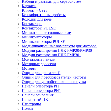
Кабели и разъемы для сервосистем
Каркасы
Климат + Свет
Коллаборативные роботы
Колодки для реле
Контакторы
Контакторы PULSE
Миниатюрные силовые реле
Миниконтакторы
Миниконтакторы PULSE
Модификационные комплекты для моторов
Модули расширения ПЛК PMP20/PMP30
Модули расширения ПЛК PMP301
Монтажные панели
Моторные дроссели
Моторы
Опции для двигателей
Опции для преобразователей частоты
Опции для устройств плавного пуска
Панели оператора PH
Панели оператора PH1
Панели основания
Панельный ПК
Пластроны
Полки