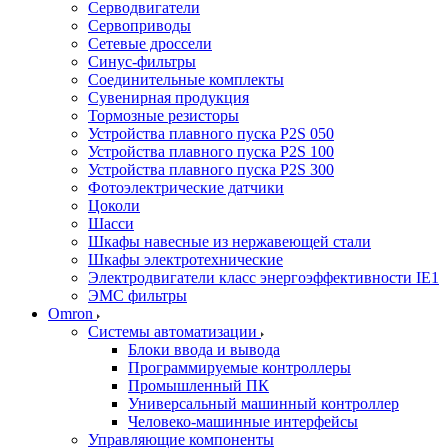
Серводвигатели
Сервоприводы
Сетевые дроссели
Синус-фильтры
Соединительные комплекты
Сувенирная продукция
Тормозные резисторы
Устройства плавного пуска P2S 050
Устройства плавного пуска P2S 100
Устройства плавного пуска P2S 300
Фотоэлектрические датчики
Цоколи
Шасси
Шкафы навесные из нержавеющей стали
Шкафы электротехнические
Электродвигатели класс энергоэффективности IE1
ЭМС фильтры
Omron
Системы автоматизации
Блоки ввода и вывода
Программируемые контроллеры
Промышленный ПК
Универсальный машинный контроллер
Человеко-машинные интерфейсы
Управляющие компоненты