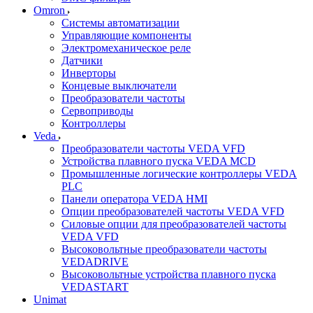
Omron
Системы автоматизации
Управляющие компоненты
Электромеханическое реле
Датчики
Инверторы
Концевые выключатели
Преобразователи частоты
Сервоприводы
Контроллеры
Veda
Преобразователи частоты VEDA VFD
Устройства плавного пуска VEDA MCD
Промышленные логические контроллеры VEDA
PLC
Панели оператора VEDA HMI
Опции преобразователей частоты VEDA VFD
Силовые опции для преобразователей частоты
VEDA VFD
Высоковольтные преобразователи частоты
VEDADRIVE
Высоковольтные устройства плавного пуска
VEDASTART
Unimat