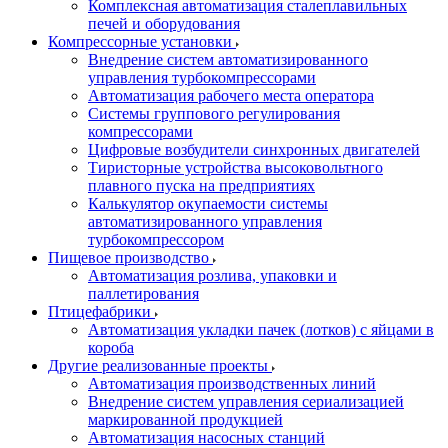
Комплексная автоматизация сталеплавильных
печей и оборудования
Компрессорные установки
Внедрение систем автоматизированного
управления турбокомпрессорами
Автоматизация рабочего места оператора
Системы группового регулирования
компрессорами
Цифровые возбудители синхронных двигателей
Тиристорные устройства высоковольтного
плавного пуска на предприятиях
Калькулятор окупаемости системы
автоматизированного управления
турбокомпрессором
Пищевое производство
Автоматизация розлива, упаковки и
паллетирования
Птицефабрики
Автоматизация укладки пачек (лотков) с яйцами в
короба
Другие реализованные проекты
Автоматизация производственных линий
Внедрение систем управления сериализацией
маркированной продукцией
Автоматизация насосных станций