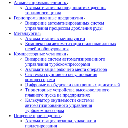
Атомная промышленность
Автоматизация на предприятиях ядерно-
топливного цикла
Горнопромышленные предприятия
Внедрение автоматизированных систем
управления процессом дробления руды
Металлургия
Автоматизация в металлургии
Комплексная автоматизация сталеплавильных
печей и оборудования
Компрессорные установки
Внедрение систем автоматизированного
управления турбокомпрессорами
Автоматизация рабочего места оператора
Системы группового регулирования
компрессорами
Цифровые возбудители синхронных двигателей
Тиристорные устройства высоковольтного
плавного пуска на предприятиях
Калькулятор окупаемости системы
автоматизированного управления
турбокомпрессором
Пищевое производство
Автоматизация розлива, упаковки и
паллетирования