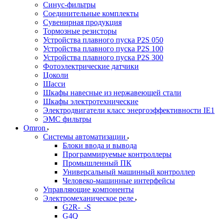
Синус-фильтры
Соединительные комплекты
Сувенирная продукция
Тормозные резисторы
Устройства плавного пуска P2S 050
Устройства плавного пуска P2S 100
Устройства плавного пуска P2S 300
Фотоэлектрические датчики
Цоколи
Шасси
Шкафы навесные из нержавеющей стали
Шкафы электротехнические
Электродвигатели класс энергоэффективности IE1
ЭМС фильтры
Omron
Системы автоматизации
Блоки ввода и вывода
Программируемые контроллеры
Промышленный ПК
Универсальный машинный контроллер
Человеко-машинные интерфейсы
Управляющие компоненты
Электромеханическое реле
G2R-_-S
G4Q