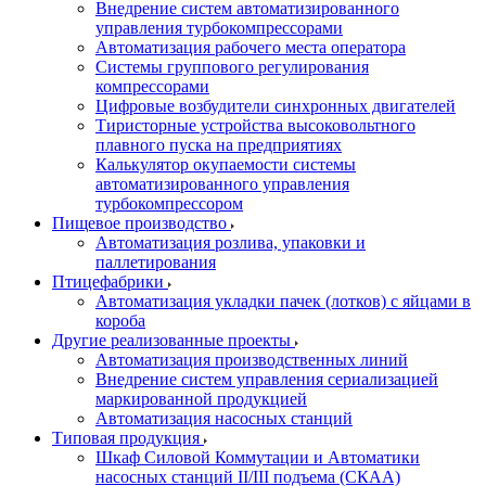
Внедрение систем автоматизированного
управления турбокомпрессорами
Автоматизация рабочего места оператора
Системы группового регулирования
компрессорами
Цифровые возбудители синхронных двигателей
Тиристорные устройства высоковольтного
плавного пуска на предприятиях
Калькулятор окупаемости системы
автоматизированного управления
турбокомпрессором
Пищевое производство
Автоматизация розлива, упаковки и
паллетирования
Птицефабрики
Автоматизация укладки пачек (лотков) с яйцами в
короба
Другие реализованные проекты
Автоматизация производственных линий
Внедрение систем управления сериализацией
маркированной продукцией
Автоматизация насосных станций
Типовая продукция
Шкаф Силовой Коммутации и Автоматики
насосных станций II/III подъема (СКАА)