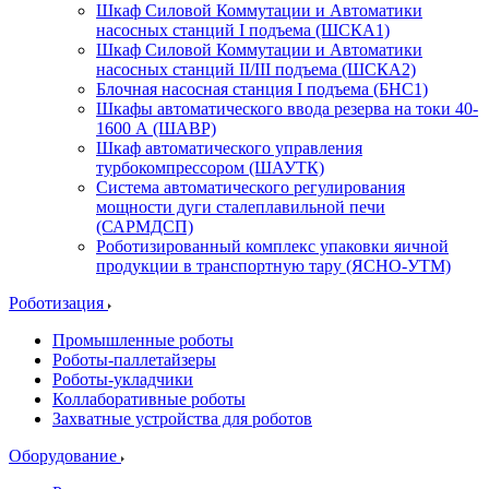
Шкаф Силовой Коммутации и Автоматики
насосных станций I подъема (ШСКА1)
Шкаф Силовой Коммутации и Автоматики
насосных станций II/III подъема (ШСКА2)
Блочная насосная станция I подъема (БНС1)
Шкафы автоматического ввода резерва на токи 40-
1600 А (ШАВР)
Шкаф автоматического управления
турбокомпрессором (ШАУТК)
Система автоматического регулирования
мощности дуги сталеплавильной печи
(САРМДСП)
Роботизированный комплекс упаковки яичной
продукции в транспортную тару (ЯСНО-УТМ)
Роботизация
Промышленные роботы
Роботы-паллетайзеры
Роботы-укладчики
Коллаборативные роботы
Захватные устройства для роботов
Оборудование