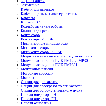
Задние панели
Заземление
Кабели для датчиков
Кабели и разъемы для сервосистем
Каркасы
Климат + Свет
Коллаборативные роботы
Колодки для реле
Контакторы
Контакторы PULSE
Миниатюрные силовые реле
Миниконтакторы
Миниконтакторы PULSE
Модификационные комплекты для моторов
Модули расширения ПЛК PMP20/PMP30
Модули расширения ПЛК PMP301
Монтажные панели
Моторные дроссели
Моторы
Опции для двигателей
Опции для преобразователей частоты
Опции для устройств плавного пуска
Панели оператора PH
Панели оператора PH1
Панели основания