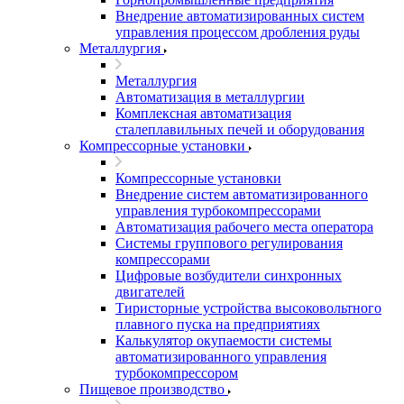
Внедрение автоматизированных систем
управления процессом дробления руды
Металлургия
Металлургия
Автоматизация в металлургии
Комплексная автоматизация
сталеплавильных печей и оборудования
Компрессорные установки
Компрессорные установки
Внедрение систем автоматизированного
управления турбокомпрессорами
Автоматизация рабочего места оператора
Системы группового регулирования
компрессорами
Цифровые возбудители синхронных
двигателей
Тиристорные устройства высоковольтного
плавного пуска на предприятиях
Калькулятор окупаемости системы
автоматизированного управления
турбокомпрессором
Пищевое производство