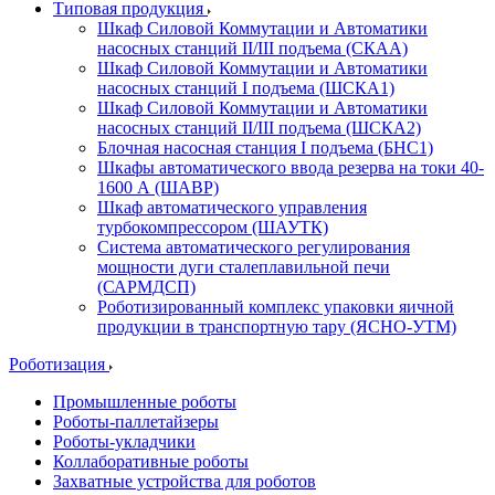
Типовая продукция
Шкаф Силовой Коммутации и Автоматики
насосных станций II/III подъема (СКАА)
Шкаф Силовой Коммутации и Автоматики
насосных станций I подъема (ШСКА1)
Шкаф Силовой Коммутации и Автоматики
насосных станций II/III подъема (ШСКА2)
Блочная насосная станция I подъема (БНС1)
Шкафы автоматического ввода резерва на токи 40-
1600 А (ШАВР)
Шкаф автоматического управления
турбокомпрессором (ШАУТК)
Система автоматического регулирования
мощности дуги сталеплавильной печи
(САРМДСП)
Роботизированный комплекс упаковки яичной
продукции в транспортную тару (ЯСНО-УТМ)
Роботизация
Промышленные роботы
Роботы-паллетайзеры
Роботы-укладчики
Коллаборативные роботы
Захватные устройства для роботов