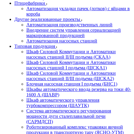
Птицефабрики
Автоматизация укладки пачек (лотков) с яйцами в
короба
Другие реализованные проекты
Автоматизация производственных линий
Внедрение систем управления сериализацией
маркированной продукцией
Автоматизация насосных станций
Типовая продукция
Шкаф Силовой Коммутации и Автоматики
насосных станций II/III подъема (СКАА)
Шкаф Силовой Коммутации и Автоматики
насосных станций I подъема (ШСКА1)
Шкаф Силовой Коммутации и Автоматики
насосных станций II/III подъема (ШСКА2)
Блочная насосная станция I подъема (БНС1)
Шкафы автоматического ввода резерва на токи 40-
1600 А (ШАВР)
Шкаф автоматического управления
турбокомпрессором (ШАУТК)
Система автоматического регулирования
мощности дуги сталеплавильной печи
(САРМДСП)
Роботизированный комплекс упаковки яичной
продукции в транспортную тару (ЯСНО-УТМ)