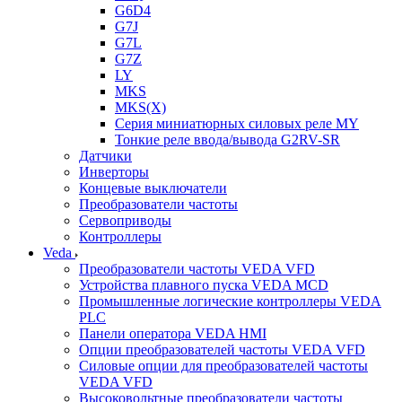
G6D4
G7J
G7L
G7Z
LY
MKS
MKS(X)
Серия миниатюрных силовых реле MY
Тонкие реле ввода/вывода G2RV-SR
Датчики
Инверторы
Концевые выключатели
Преобразователи частоты
Сервоприводы
Контроллеры
Veda
Преобразователи частоты VEDA VFD
Устройства плавного пуска VEDA MCD
Промышленные логические контроллеры VEDA
PLC
Панели оператора VEDA HMI
Опции преобразователей частоты VEDA VFD
Силовые опции для преобразователей частоты
VEDA VFD
Высоковольтные преобразователи частоты