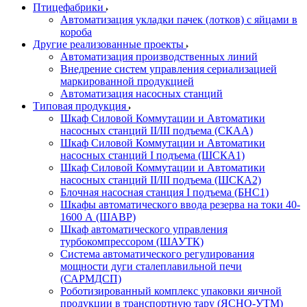
Птицефабрики
Автоматизация укладки пачек (лотков) с яйцами в
короба
Другие реализованные проекты
Автоматизация производственных линий
Внедрение систем управления сериализацией
маркированной продукцией
Автоматизация насосных станций
Типовая продукция
Шкаф Силовой Коммутации и Автоматики
насосных станций II/III подъема (СКАА)
Шкаф Силовой Коммутации и Автоматики
насосных станций I подъема (ШСКА1)
Шкаф Силовой Коммутации и Автоматики
насосных станций II/III подъема (ШСКА2)
Блочная насосная станция I подъема (БНС1)
Шкафы автоматического ввода резерва на токи 40-
1600 А (ШАВР)
Шкаф автоматического управления
турбокомпрессором (ШАУТК)
Система автоматического регулирования
мощности дуги сталеплавильной печи
(САРМДСП)
Роботизированный комплекс упаковки яичной
продукции в транспортную тару (ЯСНО-УТМ)