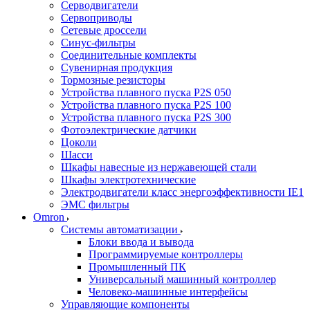
Серводвигатели
Сервоприводы
Сетевые дроссели
Синус-фильтры
Соединительные комплекты
Сувенирная продукция
Тормозные резисторы
Устройства плавного пуска P2S 050
Устройства плавного пуска P2S 100
Устройства плавного пуска P2S 300
Фотоэлектрические датчики
Цоколи
Шасси
Шкафы навесные из нержавеющей стали
Шкафы электротехнические
Электродвигатели класс энергоэффективности IE1
ЭМС фильтры
Omron
Системы автоматизации
Блоки ввода и вывода
Программируемые контроллеры
Промышленный ПК
Универсальный машинный контроллер
Человеко-машинные интерфейсы
Управляющие компоненты