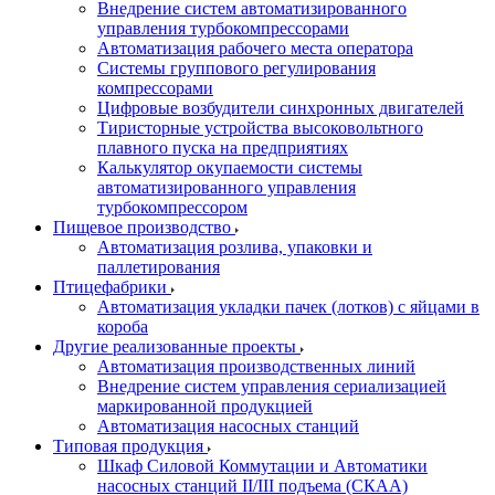
Внедрение систем автоматизированного
управления турбокомпрессорами
Автоматизация рабочего места оператора
Системы группового регулирования
компрессорами
Цифровые возбудители синхронных двигателей
Тиристорные устройства высоковольтного
плавного пуска на предприятиях
Калькулятор окупаемости системы
автоматизированного управления
турбокомпрессором
Пищевое производство
Автоматизация розлива, упаковки и
паллетирования
Птицефабрики
Автоматизация укладки пачек (лотков) с яйцами в
короба
Другие реализованные проекты
Автоматизация производственных линий
Внедрение систем управления сериализацией
маркированной продукцией
Автоматизация насосных станций
Типовая продукция
Шкаф Силовой Коммутации и Автоматики
насосных станций II/III подъема (СКАА)