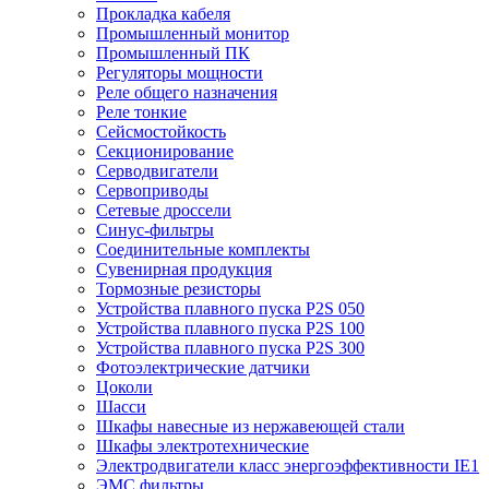
Прокладка кабеля
Промышленный монитор
Промышленный ПК
Регуляторы мощности
Реле общего назначения
Реле тонкие
Сейсмостойкость
Секционирование
Серводвигатели
Сервоприводы
Сетевые дроссели
Синус-фильтры
Соединительные комплекты
Сувенирная продукция
Тормозные резисторы
Устройства плавного пуска P2S 050
Устройства плавного пуска P2S 100
Устройства плавного пуска P2S 300
Фотоэлектрические датчики
Цоколи
Шасси
Шкафы навесные из нержавеющей стали
Шкафы электротехнические
Электродвигатели класс энергоэффективности IE1
ЭМС фильтры