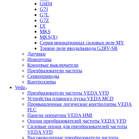
G6D4
G7J
G7L
G7Z
LY
MKS
MKS(X)
Серия миниатюрных силовых реле MY
Тонкие реле ввода/вывода G2RV-SR
Датчики
Инверторы
Концевые выключатели
Преобразователи частоты
Сервоприводы
Контроллеры
Veda
Преобразователи частоты VEDA VFD
Устройства плавного пуска VEDA MCD
Промышленные логические контроллеры VEDA
PLC
Панели оператора VEDA HMI
Опции преобразователей частоты VEDA VFD
Силовые опции для преобразователей частоты
VEDA VFD
Высоковольтные преобразователи частоты