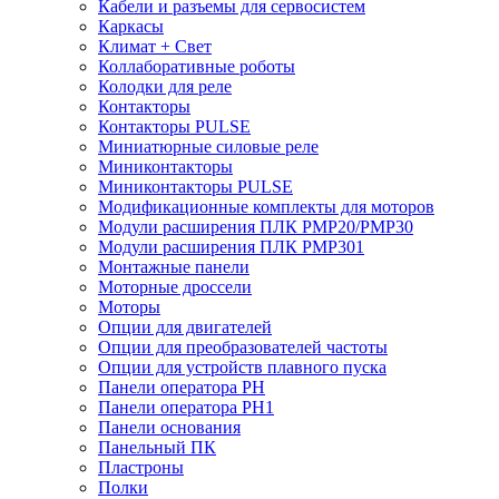
Кабели и разъемы для сервосистем
Каркасы
Климат + Свет
Коллаборативные роботы
Колодки для реле
Контакторы
Контакторы PULSE
Миниатюрные силовые реле
Миниконтакторы
Миниконтакторы PULSE
Модификационные комплекты для моторов
Модули расширения ПЛК PMP20/PMP30
Модули расширения ПЛК PMP301
Монтажные панели
Моторные дроссели
Моторы
Опции для двигателей
Опции для преобразователей частоты
Опции для устройств плавного пуска
Панели оператора PH
Панели оператора PH1
Панели основания
Панельный ПК
Пластроны
Полки