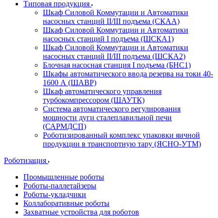
Типовая продукция
Шкаф Силовой Коммутации и Автоматики
насосных станций II/III подъема (СКАА)
Шкаф Силовой Коммутации и Автоматики
насосных станций I подъема (ШСКА1)
Шкаф Силовой Коммутации и Автоматики
насосных станций II/III подъема (ШСКА2)
Блочная насосная станция I подъема (БНС1)
Шкафы автоматического ввода резерва на токи 40-
1600 А (ШАВР)
Шкаф автоматического управления
турбокомпрессором (ШАУТК)
Система автоматического регулирования
мощности дуги сталеплавильной печи
(САРМДСП)
Роботизированный комплекс упаковки яичной
продукции в транспортную тару (ЯСНО-УТМ)
Роботизация
Промышленные роботы
Роботы-паллетайзеры
Роботы-укладчики
Коллаборативные роботы
Захватные устройства для роботов