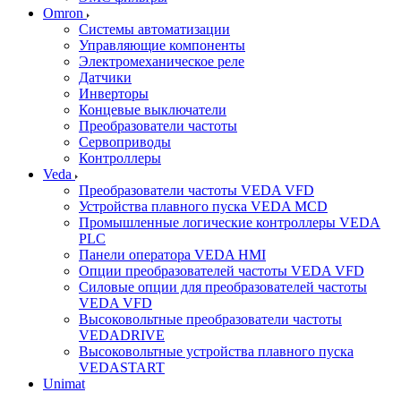
Omron
Системы автоматизации
Управляющие компоненты
Электромеханическое реле
Датчики
Инверторы
Концевые выключатели
Преобразователи частоты
Сервоприводы
Контроллеры
Veda
Преобразователи частоты VEDA VFD
Устройства плавного пуска VEDA MCD
Промышленные логические контроллеры VEDA
PLC
Панели оператора VEDA HMI
Опции преобразователей частоты VEDA VFD
Силовые опции для преобразователей частоты
VEDA VFD
Высоковольтные преобразователи частоты
VEDADRIVE
Высоковольтные устройства плавного пуска
VEDASTART
Unimat