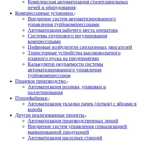
Комплексная автоматизация сталеплавильных
печей и оборудования
Компрессорные установки
Внедрение систем автоматизированного
управления турбокомпрессорами
Автоматизация рабочего места оператора
Системы группового регулирования
компрессорами
Цифровые возбудители синхронных двигателей
Тиристорные устройства высоковольтного
плавного пуска на предприятиях
Калькулятор окупаемости системы
автоматизированного управления
турбокомпрессором
Пищевое производство
Автоматизация розлива, упаковки и
паллетирования
Птицефабрики
Автоматизация укладки пачек (лотков) с яйцами в
короба
Другие реализованные проекты
Автоматизация производственных линий
Внедрение систем управления сериализацией
маркированной продукцией
Автоматизация насосных станций