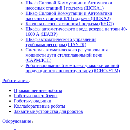
Шкаф Силовой Коммутации и Автоматики
насосных станций I подъема (ШСКА1)
Шкаф Силовой Коммутации и Автоматики
насосных станций II/III подъема (ШСКА2)
Блочная насосная станция I подъема (БНС1)
Шкафы автоматического ввода резерва на токи 40-
1600 А (ШАВР)
Шкаф автоматического управления
турбокомпрессором (ШАУТК)
Система автоматического регулирования
мощности дуги сталеплавильной печи
(САРМДСП)
Роботизированный комплекс упаковки яичной
продукции в транспортную тару (ЯСНО-УТМ)
Роботизация
Промышленные роботы
Роботы-паллетайзеры
Роботы-укладчики
Коллаборативные роботы
Захватные устройства для роботов
Оборудование