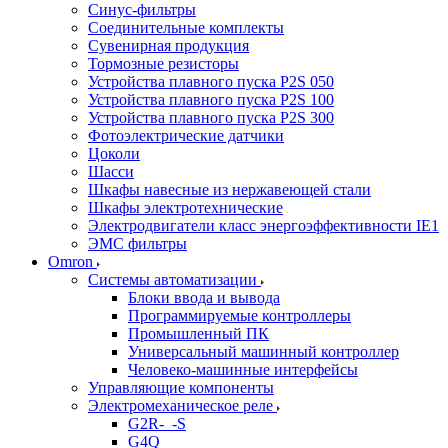
Синус-фильтры
Соединительные комплекты
Сувенирная продукция
Тормозные резисторы
Устройства плавного пуска P2S 050
Устройства плавного пуска P2S 100
Устройства плавного пуска P2S 300
Фотоэлектрические датчики
Цоколи
Шасси
Шкафы навесные из нержавеющей стали
Шкафы электротехнические
Электродвигатели класс энергоэффективности IE1
ЭМС фильтры
Omron
Системы автоматизации
Блоки ввода и вывода
Программируемые контроллеры
Промышленный ПК
Универсальный машинный контроллер
Человеко-машинные интерфейсы
Управляющие компоненты
Электромеханическое реле
G2R-_-S
G4Q