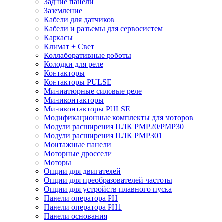
Задние панели
Заземление
Кабели для датчиков
Кабели и разъемы для сервосистем
Каркасы
Климат + Свет
Коллаборативные роботы
Колодки для реле
Контакторы
Контакторы PULSE
Миниатюрные силовые реле
Миниконтакторы
Миниконтакторы PULSE
Модификационные комплекты для моторов
Модули расширения ПЛК PMP20/PMP30
Модули расширения ПЛК PMP301
Монтажные панели
Моторные дроссели
Моторы
Опции для двигателей
Опции для преобразователей частоты
Опции для устройств плавного пуска
Панели оператора PH
Панели оператора PH1
Панели основания