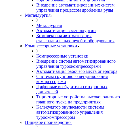
Внедрение автоматизированных систем
управления процессом дробления руды
Металлургия
Металлургия
Автоматизация в металлургии
Комплексная автоматизация
сталеплавильных печей и оборудования
Компрессорные установки
Компрессорные установки
Внедрение систем автоматизированного
управления турбокомпрессорами
Автоматизация рабочего места оператора
Системы группового регулирования
компрессорами
Цифровые возбудители синхронных
двигателей
Тиристорные устройства высоковольтного
плавного пуска на предприятиях
Калькулятор окупаемости системы
автоматизированного управления
турбокомпрессором
Пищевое производство