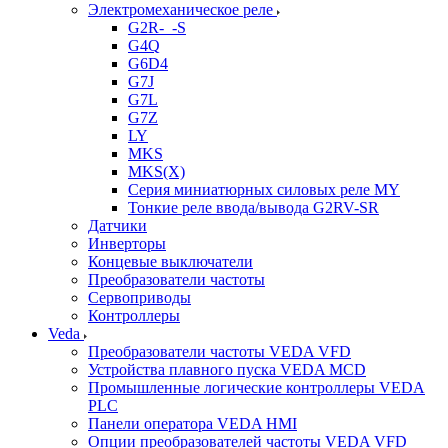
Электромеханическое реле
G2R-_-S
G4Q
G6D4
G7J
G7L
G7Z
LY
MKS
MKS(X)
Серия миниатюрных силовых реле MY
Тонкие реле ввода/вывода G2RV-SR
Датчики
Инверторы
Концевые выключатели
Преобразователи частоты
Сервоприводы
Контроллеры
Veda
Преобразователи частоты VEDA VFD
Устройства плавного пуска VEDA MCD
Промышленные логические контроллеры VEDA
PLC
Панели оператора VEDA HMI
Опции преобразователей частоты VEDA VFD