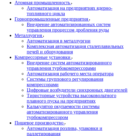
Атомная промышленность
Автоматизация на предприятиях ядерно-
топливного цикла
Горнопромышленные предприятия
Внедрение автоматизированных систем
управления процессом дробления руды
Металлургия
Автоматизация в металлургии
Комплексная автоматизация сталеплавильных
печей и оборудования
Компрессорные установки
Внедрение систем автоматизированного
управления турбокомпрессорами
Автоматизация рабочего места оператора
Системы группового регулирования
компрессорами
Цифровые возбудители синхронных двигателей
Тиристорные устройства высоковольтного
плавного пуска на предприятиях
Калькулятор окупаемости системы
автоматизированного управления
турбокомпрессором
Пищевое производство
Автоматизация розлива, упаковки и
паллетирования