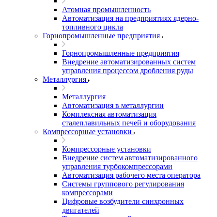
Атомная промышленность
Автоматизация на предприятиях ядерно-
топливного цикла
Горнопромышленные предприятия
Горнопромышленные предприятия
Внедрение автоматизированных систем
управления процессом дробления руды
Металлургия
Металлургия
Автоматизация в металлургии
Комплексная автоматизация
сталеплавильных печей и оборудования
Компрессорные установки
Компрессорные установки
Внедрение систем автоматизированного
управления турбокомпрессорами
Автоматизация рабочего места оператора
Системы группового регулирования
компрессорами
Цифровые возбудители синхронных
двигателей