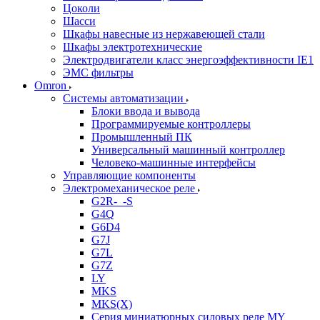
Цоколи
Шасси
Шкафы навесные из нержавеющей стали
Шкафы электротехнические
Электродвигатели класс энергоэффективности IE1
ЭМС фильтры
Omron
Системы автоматизации
Блоки ввода и вывода
Программируемые контроллеры
Промышленный ПК
Универсальный машинный контроллер
Человеко-машинные интерфейсы
Управляющие компоненты
Электромеханическое реле
G2R-_-S
G4Q
G6D4
G7J
G7L
G7Z
LY
MKS
MKS(X)
Серия миниатюрных силовых реле MY