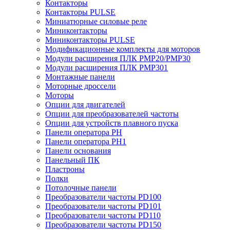
Контакторы
Контакторы PULSE
Миниатюрные силовые реле
Миниконтакторы
Миниконтакторы PULSE
Модификационные комплекты для моторов
Модули расширения ПЛК PMP20/PMP30
Модули расширения ПЛК PMP301
Монтажные панели
Моторные дроссели
Моторы
Опции для двигателей
Опции для преобразователей частоты
Опции для устройств плавного пуска
Панели оператора PH
Панели оператора PH1
Панели основания
Панельный ПК
Пластроны
Полки
Потолочные панели
Преобразователи частоты PD100
Преобразователи частоты PD101
Преобразователи частоты PD110
Преобразователи частоты PD150