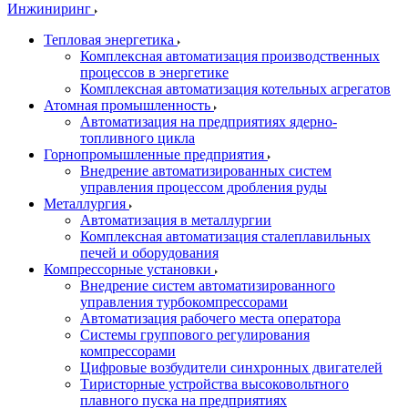
Инжиниринг
Тепловая энергетика
Комплексная автоматизация производственных
процессов в энергетике
Комплексная автоматизация котельных агрегатов
Атомная промышленность
Автоматизация на предприятиях ядерно-
топливного цикла
Горнопромышленные предприятия
Внедрение автоматизированных систем
управления процессом дробления руды
Металлургия
Автоматизация в металлургии
Комплексная автоматизация сталеплавильных
печей и оборудования
Компрессорные установки
Внедрение систем автоматизированного
управления турбокомпрессорами
Автоматизация рабочего места оператора
Системы группового регулирования
компрессорами
Цифровые возбудители синхронных двигателей
Тиристорные устройства высоковольтного
плавного пуска на предприятиях