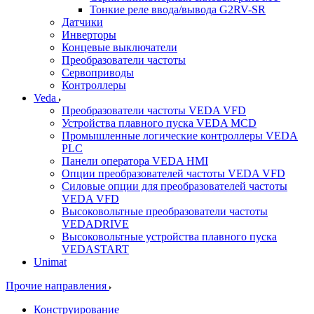
Тонкие реле ввода/вывода G2RV-SR
Датчики
Инверторы
Концевые выключатели
Преобразователи частоты
Сервоприводы
Контроллеры
Veda
Преобразователи частоты VEDA VFD
Устройства плавного пуска VEDA MCD
Промышленные логические контроллеры VEDA
PLC
Панели оператора VEDA HMI
Опции преобразователей частоты VEDA VFD
Силовые опции для преобразователей частоты
VEDA VFD
Высоковольтные преобразователи частоты
VEDADRIVE
Высоковольтные устройства плавного пуска
VEDASTART
Unimat
Прочие направления
Конструирование