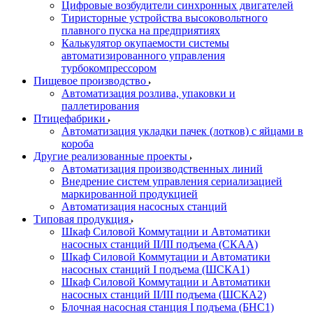
Цифровые возбудители синхронных двигателей
Тиристорные устройства высоковольтного
плавного пуска на предприятиях
Калькулятор окупаемости системы
автоматизированного управления
турбокомпрессором
Пищевое производство
Автоматизация розлива, упаковки и
паллетирования
Птицефабрики
Автоматизация укладки пачек (лотков) с яйцами в
короба
Другие реализованные проекты
Автоматизация производственных линий
Внедрение систем управления сериализацией
маркированной продукцией
Автоматизация насосных станций
Типовая продукция
Шкаф Силовой Коммутации и Автоматики
насосных станций II/III подъема (СКАА)
Шкаф Силовой Коммутации и Автоматики
насосных станций I подъема (ШСКА1)
Шкаф Силовой Коммутации и Автоматики
насосных станций II/III подъема (ШСКА2)
Блочная насосная станция I подъема (БНС1)