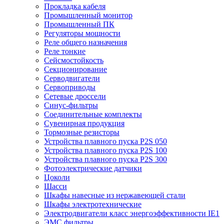
Прокладка кабеля
Промышленный монитор
Промышленный ПК
Регуляторы мощности
Реле общего назначения
Реле тонкие
Сейсмостойкость
Секционирование
Серводвигатели
Сервоприводы
Сетевые дроссели
Синус-фильтры
Соединительные комплекты
Сувенирная продукция
Тормозные резисторы
Устройства плавного пуска P2S 050
Устройства плавного пуска P2S 100
Устройства плавного пуска P2S 300
Фотоэлектрические датчики
Цоколи
Шасси
Шкафы навесные из нержавеющей стали
Шкафы электротехнические
Электродвигатели класс энергоэффективности IE1
ЭМС фильтры