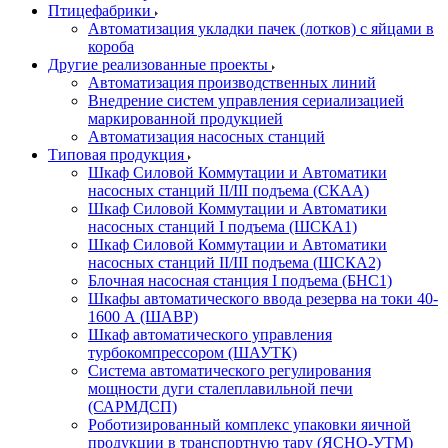
Птицефабрики
Автоматизация укладки пачек (лотков) с яйцами в
короба
Другие реализованные проекты
Автоматизация производственных линий
Внедрение систем управления сериализацией
маркированной продукцией
Автоматизация насосных станций
Типовая продукция
Шкаф Силовой Коммутации и Автоматики
насосных станций II/III подъема (СКАА)
Шкаф Силовой Коммутации и Автоматики
насосных станций I подъема (ШСКА1)
Шкаф Силовой Коммутации и Автоматики
насосных станций II/III подъема (ШСКА2)
Блочная насосная станция I подъема (БНС1)
Шкафы автоматического ввода резерва на токи 40-
1600 А (ШАВР)
Шкаф автоматического управления
турбокомпрессором (ШАУТК)
Система автоматического регулирования
мощности дуги сталеплавильной печи
(САРМДСП)
Роботизированный комплекс упаковки яичной
продукции в транспортную тару (ЯСНО-УТМ)