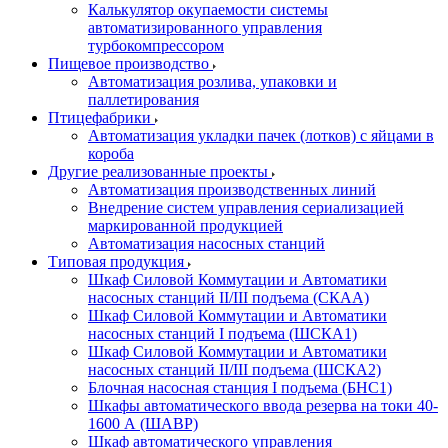
Калькулятор окупаемости системы
автоматизированного управления
турбокомпрессором
Пищевое производство
Автоматизация розлива, упаковки и
паллетирования
Птицефабрики
Автоматизация укладки пачек (лотков) с яйцами в
короба
Другие реализованные проекты
Автоматизация производственных линий
Внедрение систем управления сериализацией
маркированной продукцией
Автоматизация насосных станций
Типовая продукция
Шкаф Силовой Коммутации и Автоматики
насосных станций II/III подъема (СКАА)
Шкаф Силовой Коммутации и Автоматики
насосных станций I подъема (ШСКА1)
Шкаф Силовой Коммутации и Автоматики
насосных станций II/III подъема (ШСКА2)
Блочная насосная станция I подъема (БНС1)
Шкафы автоматического ввода резерва на токи 40-
1600 А (ШАВР)
Шкаф автоматического управления