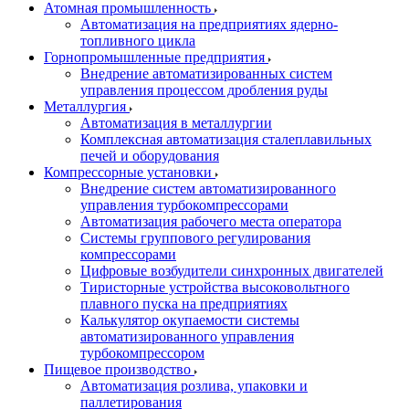
Атомная промышленность
Автоматизация на предприятиях ядерно-
топливного цикла
Горнопромышленные предприятия
Внедрение автоматизированных систем
управления процессом дробления руды
Металлургия
Автоматизация в металлургии
Комплексная автоматизация сталеплавильных
печей и оборудования
Компрессорные установки
Внедрение систем автоматизированного
управления турбокомпрессорами
Автоматизация рабочего места оператора
Системы группового регулирования
компрессорами
Цифровые возбудители синхронных двигателей
Тиристорные устройства высоковольтного
плавного пуска на предприятиях
Калькулятор окупаемости системы
автоматизированного управления
турбокомпрессором
Пищевое производство
Автоматизация розлива, упаковки и
паллетирования