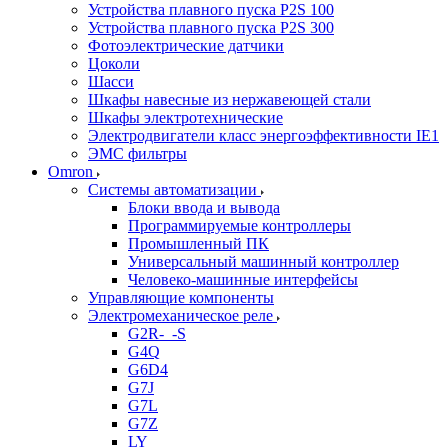
Устройства плавного пуска P2S 100
Устройства плавного пуска P2S 300
Фотоэлектрические датчики
Цоколи
Шасси
Шкафы навесные из нержавеющей стали
Шкафы электротехнические
Электродвигатели класс энергоэффективности IE1
ЭМС фильтры
Omron
Системы автоматизации
Блоки ввода и вывода
Программируемые контроллеры
Промышленный ПК
Универсальный машинный контроллер
Человеко-машинные интерфейсы
Управляющие компоненты
Электромеханическое реле
G2R-_-S
G4Q
G6D4
G7J
G7L
G7Z
LY