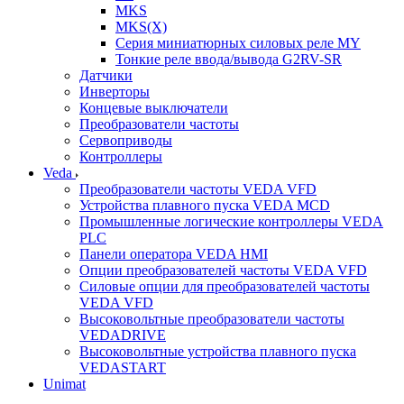
MKS
MKS(X)
Серия миниатюрных силовых реле MY
Тонкие реле ввода/вывода G2RV-SR
Датчики
Инверторы
Концевые выключатели
Преобразователи частоты
Сервоприводы
Контроллеры
Veda
Преобразователи частоты VEDA VFD
Устройства плавного пуска VEDA MCD
Промышленные логические контроллеры VEDA
PLC
Панели оператора VEDA HMI
Опции преобразователей частоты VEDA VFD
Силовые опции для преобразователей частоты
VEDA VFD
Высоковольтные преобразователи частоты
VEDADRIVE
Высоковольтные устройства плавного пуска
VEDASTART
Unimat