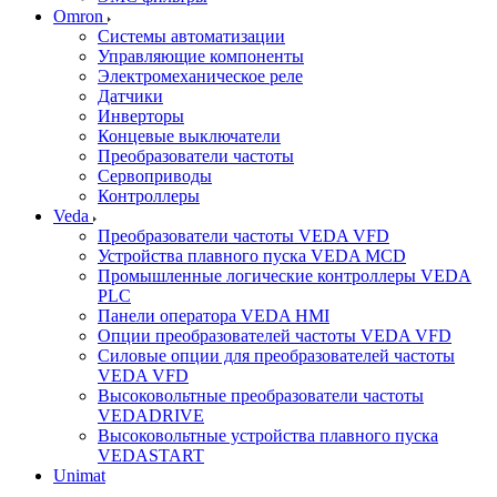
Omron
Системы автоматизации
Управляющие компоненты
Электромеханическое реле
Датчики
Инверторы
Концевые выключатели
Преобразователи частоты
Сервоприводы
Контроллеры
Veda
Преобразователи частоты VEDA VFD
Устройства плавного пуска VEDA MCD
Промышленные логические контроллеры VEDA
PLC
Панели оператора VEDA HMI
Опции преобразователей частоты VEDA VFD
Силовые опции для преобразователей частоты
VEDA VFD
Высоковольтные преобразователи частоты
VEDADRIVE
Высоковольтные устройства плавного пуска
VEDASTART
Unimat