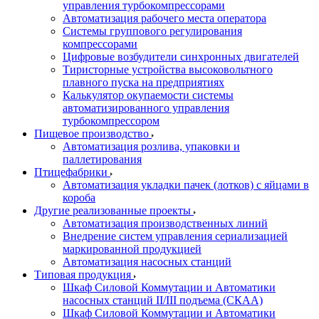
управления турбокомпрессорами
Автоматизация рабочего места оператора
Системы группового регулирования
компрессорами
Цифровые возбудители синхронных двигателей
Тиристорные устройства высоковольтного
плавного пуска на предприятиях
Калькулятор окупаемости системы
автоматизированного управления
турбокомпрессором
Пищевое производство
Автоматизация розлива, упаковки и
паллетирования
Птицефабрики
Автоматизация укладки пачек (лотков) с яйцами в
короба
Другие реализованные проекты
Автоматизация производственных линий
Внедрение систем управления сериализацией
маркированной продукцией
Автоматизация насосных станций
Типовая продукция
Шкаф Силовой Коммутации и Автоматики
насосных станций II/III подъема (СКАА)
Шкаф Силовой Коммутации и Автоматики