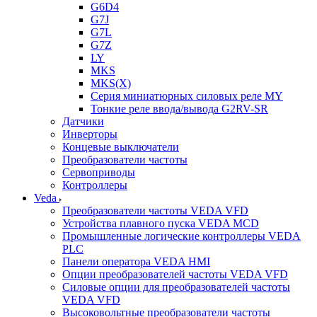
G6D4
G7J
G7L
G7Z
LY
MKS
MKS(X)
Серия миниатюрных силовых реле MY
Тонкие реле ввода/вывода G2RV-SR
Датчики
Инверторы
Концевые выключатели
Преобразователи частоты
Сервоприводы
Контроллеры
Veda
Преобразователи частоты VEDA VFD
Устройства плавного пуска VEDA MCD
Промышленные логические контроллеры VEDA
PLC
Панели оператора VEDA HMI
Опции преобразователей частоты VEDA VFD
Силовые опции для преобразователей частоты
VEDA VFD
Высоковольтные преобразователи частоты