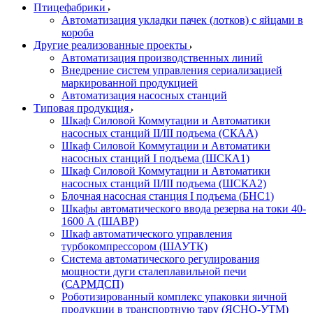
Птицефабрики
Автоматизация укладки пачек (лотков) с яйцами в
короба
Другие реализованные проекты
Автоматизация производственных линий
Внедрение систем управления сериализацией
маркированной продукцией
Автоматизация насосных станций
Типовая продукция
Шкаф Силовой Коммутации и Автоматики
насосных станций II/III подъема (СКАА)
Шкаф Силовой Коммутации и Автоматики
насосных станций I подъема (ШСКА1)
Шкаф Силовой Коммутации и Автоматики
насосных станций II/III подъема (ШСКА2)
Блочная насосная станция I подъема (БНС1)
Шкафы автоматического ввода резерва на токи 40-
1600 А (ШАВР)
Шкаф автоматического управления
турбокомпрессором (ШАУТК)
Система автоматического регулирования
мощности дуги сталеплавильной печи
(САРМДСП)
Роботизированный комплекс упаковки яичной
продукции в транспортную тару (ЯСНО-УТМ)