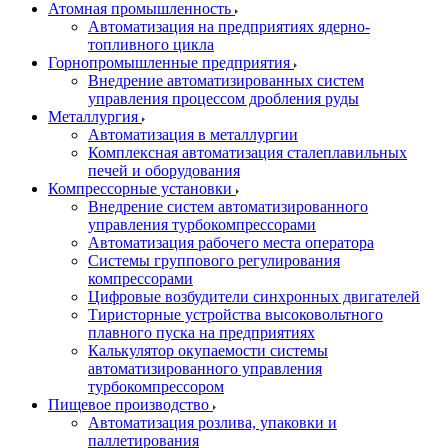
Атомная промышленность
Автоматизация на предприятиях ядерно-
топливного цикла
Горнопромышленные предприятия
Внедрение автоматизированных систем
управления процессом дробления руды
Металлургия
Автоматизация в металлургии
Комплексная автоматизация сталеплавильных
печей и оборудования
Компрессорные установки
Внедрение систем автоматизированного
управления турбокомпрессорами
Автоматизация рабочего места оператора
Системы группового регулирования
компрессорами
Цифровые возбудители синхронных двигателей
Тиристорные устройства высоковольтного
плавного пуска на предприятиях
Калькулятор окупаемости системы
автоматизированного управления
турбокомпрессором
Пищевое производство
Автоматизация розлива, упаковки и
паллетирования