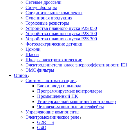
Сетевые дроссели
Синус-фильтры
Соединительные комплекты
Сувенирная продукция
Тормозные резисторы
Устройства плавного пуска P2S 050
Устройства плавного пуска P2S 100
Устройства плавного пуска P2S 300
Фотоэлектрические датчики
Цоколи
Шасси
Шкафы электротехнические
Электродвигатели класс энергоэффективности IE1
ЭМС фильтры
Omron
Системы автоматизации
Блоки ввода и вывода
Программируемые контроллеры
Промышленный ПК
Универсальный машинный контроллер
Человеко-машинные интерфейсы
Управляющие компоненты
Электромеханическое реле
G2R-_-S
G4Q