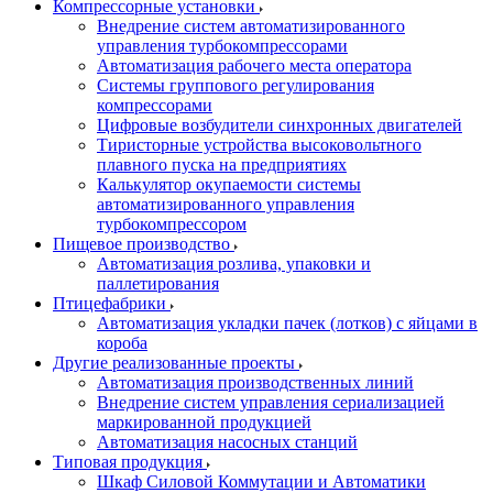
Компрессорные установки
Внедрение систем автоматизированного
управления турбокомпрессорами
Автоматизация рабочего места оператора
Системы группового регулирования
компрессорами
Цифровые возбудители синхронных двигателей
Тиристорные устройства высоковольтного
плавного пуска на предприятиях
Калькулятор окупаемости системы
автоматизированного управления
турбокомпрессором
Пищевое производство
Автоматизация розлива, упаковки и
паллетирования
Птицефабрики
Автоматизация укладки пачек (лотков) с яйцами в
короба
Другие реализованные проекты
Автоматизация производственных линий
Внедрение систем управления сериализацией
маркированной продукцией
Автоматизация насосных станций
Типовая продукция
Шкаф Силовой Коммутации и Автоматики