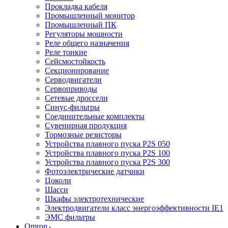
Прокладка кабеля
Промышленный монитор
Промышленный ПК
Регуляторы мощности
Реле общего назначения
Реле тонкие
Сейсмостойкость
Секционирование
Серводвигатели
Сервоприводы
Сетевые дроссели
Синус-фильтры
Соединительные комплекты
Сувенирная продукция
Тормозные резисторы
Устройства плавного пуска P2S 050
Устройства плавного пуска P2S 100
Устройства плавного пуска P2S 300
Фотоэлектрические датчики
Цоколи
Шасси
Шкафы электротехнические
Электродвигатели класс энергоэффективности IE1
ЭМС фильтры
Omron