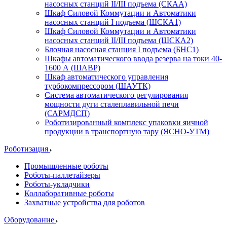
насосных станций II/III подъема (СКАА)
Шкаф Силовой Коммутации и Автоматики
насосных станций I подъема (ШСКА1)
Шкаф Силовой Коммутации и Автоматики
насосных станций II/III подъема (ШСКА2)
Блочная насосная станция I подъема (БНС1)
Шкафы автоматического ввода резерва на токи 40-
1600 А (ШАВР)
Шкаф автоматического управления
турбокомпрессором (ШАУТК)
Система автоматического регулирования
мощности дуги сталеплавильной печи
(САРМДСП)
Роботизированный комплекс упаковки яичной
продукции в транспортную тару (ЯСНО-УТМ)
Роботизация
Промышленные роботы
Роботы-паллетайзеры
Роботы-укладчики
Коллаборативные роботы
Захватные устройства для роботов
Оборудование