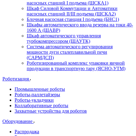
насосных станций I подъема (ШСКА1)
Шкаф Силовой Коммутации и Автоматики
насосных станций II/III подъема (ШСКА2)
Блочная насосная станция I подъема (БНС1)
Шкафы автоматического ввода резерва на токи 40-
1600 А (ШАВР)
Шкаф автоматического управления
турбокомпрессором (ШАУТК)
Система автоматического регулирования
мощности дуги сталеплавильной печи
(САРМДСП)
Роботизированный комплекс упаковки яичной
продукции в транспортную тару (ЯСНО-УТМ)
Роботизация
Промышленные роботы
Роботы-паллетайзеры
Роботы-укладчики
Коллаборативные роботы
Захватные устройства для роботов
Оборудование
Распродажа