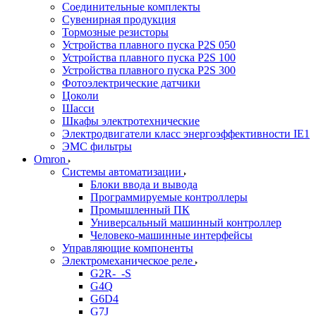
Соединительные комплекты
Сувенирная продукция
Тормозные резисторы
Устройства плавного пуска P2S 050
Устройства плавного пуска P2S 100
Устройства плавного пуска P2S 300
Фотоэлектрические датчики
Цоколи
Шасси
Шкафы электротехнические
Электродвигатели класс энергоэффективности IE1
ЭМС фильтры
Omron
Системы автоматизации
Блоки ввода и вывода
Программируемые контроллеры
Промышленный ПК
Универсальный машинный контроллер
Человеко-машинные интерфейсы
Управляющие компоненты
Электромеханическое реле
G2R-_-S
G4Q
G6D4
G7J