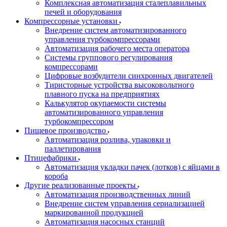
Комплексная автоматизация сталеплавильных
печей и оборудования
Компрессорные установки
Внедрение систем автоматизированного
управления турбокомпрессорами
Автоматизация рабочего места оператора
Системы группового регулирования
компрессорами
Цифровые возбудители синхронных двигателей
Тиристорные устройства высоковольтного
плавного пуска на предприятиях
Калькулятор окупаемости системы
автоматизированного управления
турбокомпрессором
Пищевое производство
Автоматизация розлива, упаковки и
паллетирования
Птицефабрики
Автоматизация укладки пачек (лотков) с яйцами в
короба
Другие реализованные проекты
Автоматизация производственных линий
Внедрение систем управления сериализацией
маркированной продукцией
Автоматизация насосных станций