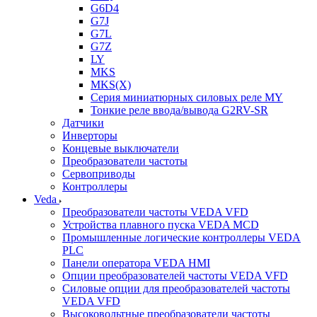
G6D4
G7J
G7L
G7Z
LY
MKS
MKS(X)
Серия миниатюрных силовых реле MY
Тонкие реле ввода/вывода G2RV-SR
Датчики
Инверторы
Концевые выключатели
Преобразователи частоты
Сервоприводы
Контроллеры
Veda
Преобразователи частоты VEDA VFD
Устройства плавного пуска VEDA MCD
Промышленные логические контроллеры VEDA
PLC
Панели оператора VEDA HMI
Опции преобразователей частоты VEDA VFD
Силовые опции для преобразователей частоты
VEDA VFD
Высоковольтные преобразователи частоты