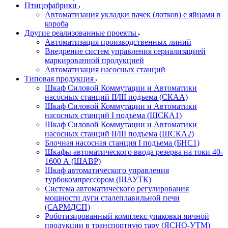
Птицефабрики
Автоматизация укладки пачек (лотков) с яйцами в
короба
Другие реализованные проекты
Автоматизация производственных линий
Внедрение систем управления сериализацией
маркированной продукцией
Автоматизация насосных станций
Типовая продукция
Шкаф Силовой Коммутации и Автоматики
насосных станций II/III подъема (СКАА)
Шкаф Силовой Коммутации и Автоматики
насосных станций I подъема (ШСКА1)
Шкаф Силовой Коммутации и Автоматики
насосных станций II/III подъема (ШСКА2)
Блочная насосная станция I подъема (БНС1)
Шкафы автоматического ввода резерва на токи 40-
1600 А (ШАВР)
Шкаф автоматического управления
турбокомпрессором (ШАУТК)
Система автоматического регулирования
мощности дуги сталеплавильной печи
(САРМДСП)
Роботизированный комплекс упаковки яичной
продукции в транспортную тару (ЯСНО-УТМ)