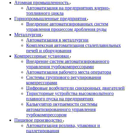
Атомная промышленность
Автоматизация на предприятиях ядерно-
топливного цикла
Горнопромышленные предприятия
Внедрение автоматизированных систем
управления процессом дробления руды
Металлургия
Автоматизация в металлургии
Комплексная автоматизация сталеплавильных
печей и оборудования
Компрессорные установки
Внедрение систем автоматизированного
управления турбокомпрессорами
Автоматизация рабочего места оператора
Системы группового регулирования
компрессорами
Цифровые возбудители синхронных двигателей
Тиристорные устройства высоковольтного
плавного пуска на предприятиях
Калькулятор окупаемости системы
автоматизированного управления
турбокомпрессором
Пищевое производство
Автоматизация розлива, упаковки и
паллетирования