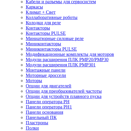
Кабели и разъемы для сервосистем
Каркасы
Климат + Свет
Коллаборативные роботы
Колодки для реле
Контакторы
Контакторы PULSE
Миниатюрные силовые реле
Миниконтакторы
Миниконтакторы PULSE
Модификационные комплекты для моторов
Модули расширения ПЛК PMP20/PMP30
Модули расширения ПЛК PMP301
Монтажные панели
Моторные дроссели
Моторы
Опции для двигателей
Опции для преобразователей частоты
Опции для устройств плавного пуска
Панели оператора PH
Панели оператора PH1
Панели основания
Панельный ПК
Пластроны
Полки