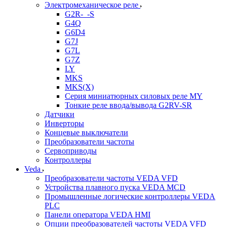
Электромеханическое реле
G2R-_-S
G4Q
G6D4
G7J
G7L
G7Z
LY
MKS
MKS(X)
Серия миниатюрных силовых реле MY
Тонкие реле ввода/вывода G2RV-SR
Датчики
Инверторы
Концевые выключатели
Преобразователи частоты
Сервоприводы
Контроллеры
Veda
Преобразователи частоты VEDA VFD
Устройства плавного пуска VEDA MCD
Промышленные логические контроллеры VEDA
PLC
Панели оператора VEDA HMI
Опции преобразователей частоты VEDA VFD