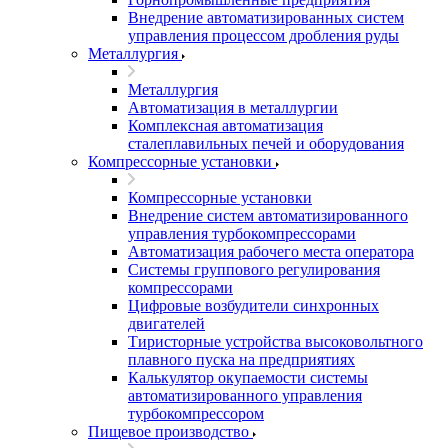
Внедрение автоматизированных систем
управления процессом дробления руды
Металлургия
Металлургия
Автоматизация в металлургии
Комплексная автоматизация
сталеплавильных печей и оборудования
Компрессорные установки
Компрессорные установки
Внедрение систем автоматизированного
управления турбокомпрессорами
Автоматизация рабочего места оператора
Системы группового регулирования
компрессорами
Цифровые возбудители синхронных
двигателей
Тиристорные устройства высоковольтного
плавного пуска на предприятиях
Калькулятор окупаемости системы
автоматизированного управления
турбокомпрессором
Пищевое производство