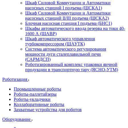
Шкаф Силовой Коммутации и Автоматики
насосных станций I подъема (ШСКА1)
Шкаф Силовой Коммутации и Автоматики
насосных станций II/III подъема (ШСКА2)
Блочная насосная станция I подъема (БНС1)
Шкафы автоматического ввода резерва на токи 40-
1600 А (ШАВР)
Шкаф автоматического управления
турбокомпрессором (ШАУТК)
Система автоматического регулирования
мощности дуги сталеплавильной печи
(САРМДСП)
Роботизированный комплекс упаковки яичной
продукции в транспортную тару (ЯСНО-УТМ)
Роботизация
Промышленные роботы
Роботы-паллетайзеры
Роботы-укладчики
Коллаборативные роботы
Захватные устройства для роботов
Оборудование