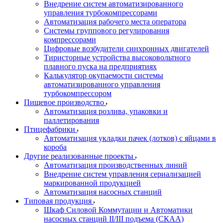
Внедрение систем автоматизированного
управления турбокомпрессорами
Автоматизация рабочего места оператора
Системы группового регулирования
компрессорами
Цифровые возбудители синхронных двигателей
Тиристорные устройства высоковольтного
плавного пуска на предприятиях
Калькулятор окупаемости системы
автоматизированного управления
турбокомпрессором
Пищевое производство
Автоматизация розлива, упаковки и
паллетирования
Птицефабрики
Автоматизация укладки пачек (лотков) с яйцами в
короба
Другие реализованные проекты
Автоматизация производственных линий
Внедрение систем управления сериализацией
маркированной продукцией
Автоматизация насосных станций
Типовая продукция
Шкаф Силовой Коммутации и Автоматики
насосных станций II/III подъема (СКАА)