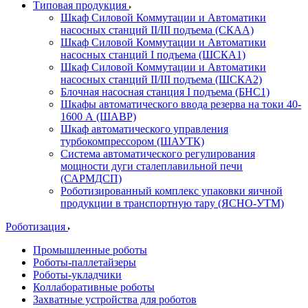
Типовая продукция
Шкаф Силовой Коммутации и Автоматики
насосных станций II/III подъема (СКАА)
Шкаф Силовой Коммутации и Автоматики
насосных станций I подъема (ШСКА1)
Шкаф Силовой Коммутации и Автоматики
насосных станций II/III подъема (ШСКА2)
Блочная насосная станция I подъема (БНС1)
Шкафы автоматического ввода резерва на токи 40-
1600 А (ШАВР)
Шкаф автоматического управления
турбокомпрессором (ШАУТК)
Система автоматического регулирования
мощности дуги сталеплавильной печи
(САРМДСП)
Роботизированный комплекс упаковки яичной
продукции в транспортную тару (ЯСНО-УТМ)
Роботизация
Промышленные роботы
Роботы-паллетайзеры
Роботы-укладчики
Коллаборативные роботы
Захватные устройства для роботов