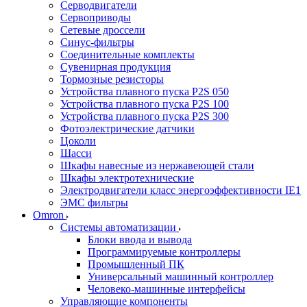
Серводвигатели
Сервоприводы
Сетевые дроссели
Синус-фильтры
Соединительные комплекты
Сувенирная продукция
Тормозные резисторы
Устройства плавного пуска P2S 050
Устройства плавного пуска P2S 100
Устройства плавного пуска P2S 300
Фотоэлектрические датчики
Цоколи
Шасси
Шкафы навесные из нержавеющей стали
Шкафы электротехнические
Электродвигатели класс энергоэффективности IE1
ЭМС фильтры
Omron
Системы автоматизации
Блоки ввода и вывода
Программируемые контроллеры
Промышленный ПК
Универсальный машинный контроллер
Человеко-машинные интерфейсы
Управляющие компоненты