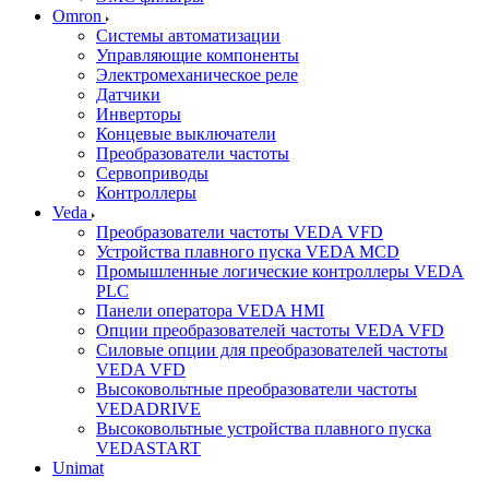
Omron
Системы автоматизации
Управляющие компоненты
Электромеханическое реле
Датчики
Инверторы
Концевые выключатели
Преобразователи частоты
Сервоприводы
Контроллеры
Veda
Преобразователи частоты VEDA VFD
Устройства плавного пуска VEDA MCD
Промышленные логические контроллеры VEDA
PLC
Панели оператора VEDA HMI
Опции преобразователей частоты VEDA VFD
Силовые опции для преобразователей частоты
VEDA VFD
Высоковольтные преобразователи частоты
VEDADRIVE
Высоковольтные устройства плавного пуска
VEDASTART
Unimat