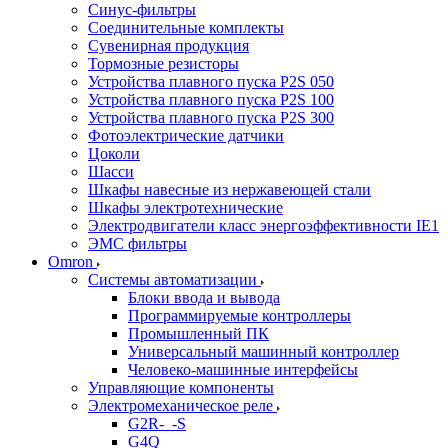
Синус-фильтры
Соединительные комплекты
Сувенирная продукция
Тормозные резисторы
Устройства плавного пуска P2S 050
Устройства плавного пуска P2S 100
Устройства плавного пуска P2S 300
Фотоэлектрические датчики
Цоколи
Шасси
Шкафы навесные из нержавеющей стали
Шкафы электротехнические
Электродвигатели класс энергоэффективности IE1
ЭМС фильтры
Omron
Системы автоматизации
Блоки ввода и вывода
Программируемые контроллеры
Промышленный ПК
Универсальный машинный контроллер
Человеко-машинные интерфейсы
Управляющие компоненты
Электромеханическое реле
G2R-_-S
G4Q