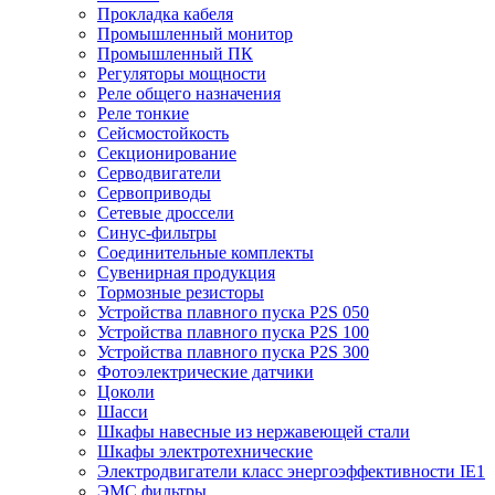
Прокладка кабеля
Промышленный монитор
Промышленный ПК
Регуляторы мощности
Реле общего назначения
Реле тонкие
Сейсмостойкость
Секционирование
Серводвигатели
Сервоприводы
Сетевые дроссели
Синус-фильтры
Соединительные комплекты
Сувенирная продукция
Тормозные резисторы
Устройства плавного пуска P2S 050
Устройства плавного пуска P2S 100
Устройства плавного пуска P2S 300
Фотоэлектрические датчики
Цоколи
Шасси
Шкафы навесные из нержавеющей стали
Шкафы электротехнические
Электродвигатели класс энергоэффективности IE1
ЭМС фильтры