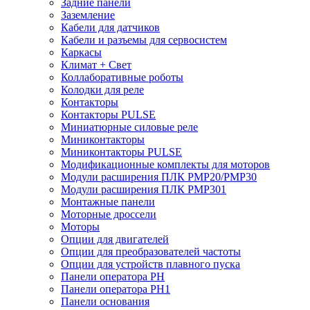
Задние панели
Заземление
Кабели для датчиков
Кабели и разъемы для сервосистем
Каркасы
Климат + Свет
Коллаборативные роботы
Колодки для реле
Контакторы
Контакторы PULSE
Миниатюрные силовые реле
Миниконтакторы
Миниконтакторы PULSE
Модификационные комплекты для моторов
Модули расширения ПЛК PMP20/PMP30
Модули расширения ПЛК PMP301
Монтажные панели
Моторные дроссели
Моторы
Опции для двигателей
Опции для преобразователей частоты
Опции для устройств плавного пуска
Панели оператора PH
Панели оператора PH1
Панели основания