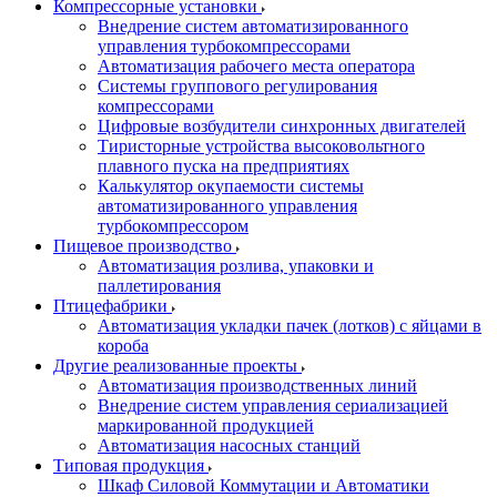
Компрессорные установки
Внедрение систем автоматизированного
управления турбокомпрессорами
Автоматизация рабочего места оператора
Системы группового регулирования
компрессорами
Цифровые возбудители синхронных двигателей
Тиристорные устройства высоковольтного
плавного пуска на предприятиях
Калькулятор окупаемости системы
автоматизированного управления
турбокомпрессором
Пищевое производство
Автоматизация розлива, упаковки и
паллетирования
Птицефабрики
Автоматизация укладки пачек (лотков) с яйцами в
короба
Другие реализованные проекты
Автоматизация производственных линий
Внедрение систем управления сериализацией
маркированной продукцией
Автоматизация насосных станций
Типовая продукция
Шкаф Силовой Коммутации и Автоматики