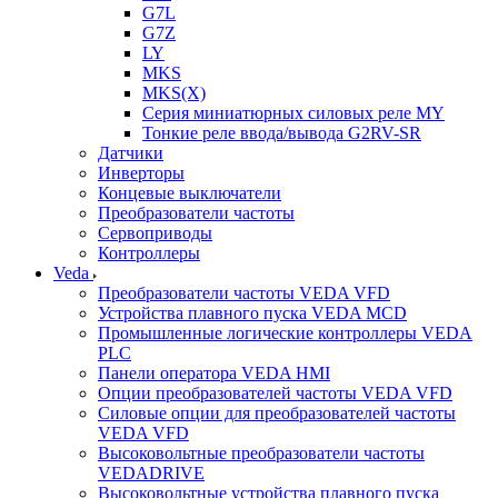
G7L
G7Z
LY
MKS
MKS(X)
Серия миниатюрных силовых реле MY
Тонкие реле ввода/вывода G2RV-SR
Датчики
Инверторы
Концевые выключатели
Преобразователи частоты
Сервоприводы
Контроллеры
Veda
Преобразователи частоты VEDA VFD
Устройства плавного пуска VEDA MCD
Промышленные логические контроллеры VEDA
PLC
Панели оператора VEDA HMI
Опции преобразователей частоты VEDA VFD
Силовые опции для преобразователей частоты
VEDA VFD
Высоковольтные преобразователи частоты
VEDADRIVE
Высоковольтные устройства плавного пуска