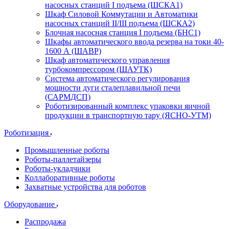
насосных станций I подъема (ШСКА1)
Шкаф Силовой Коммутации и Автоматики
насосных станций II/III подъема (ШСКА2)
Блочная насосная станция I подъема (БНС1)
Шкафы автоматического ввода резерва на токи 40-
1600 А (ШАВР)
Шкаф автоматического управления
турбокомпрессором (ШАУТК)
Система автоматического регулирования
мощности дуги сталеплавильной печи
(САРМДСП)
Роботизированный комплекс упаковки яичной
продукции в транспортную тару (ЯСНО-УТМ)
Роботизация
Промышленные роботы
Роботы-паллетайзеры
Роботы-укладчики
Коллаборативные роботы
Захватные устройства для роботов
Оборудование
Распродажа