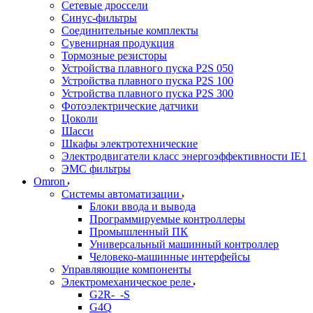
Сетевые дроссели
Синус-фильтры
Соединительные комплекты
Сувенирная продукция
Тормозные резисторы
Устройства плавного пуска P2S 050
Устройства плавного пуска P2S 100
Устройства плавного пуска P2S 300
Фотоэлектрические датчики
Цоколи
Шасси
Шкафы электротехнические
Электродвигатели класс энергоэффективности IE1
ЭМС фильтры
Omron
Системы автоматизации
Блоки ввода и вывода
Программируемые контроллеры
Промышленный ПК
Универсальный машинный контроллер
Человеко-машинные интерфейсы
Управляющие компоненты
Электромеханическое реле
G2R-_-S
G4Q