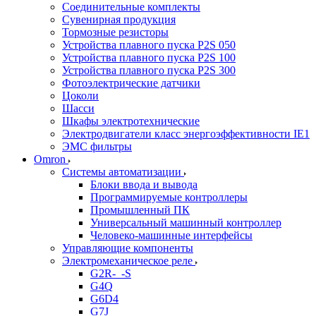
Соединительные комплекты
Сувенирная продукция
Тормозные резисторы
Устройства плавного пуска P2S 050
Устройства плавного пуска P2S 100
Устройства плавного пуска P2S 300
Фотоэлектрические датчики
Цоколи
Шасси
Шкафы электротехнические
Электродвигатели класс энергоэффективности IE1
ЭМС фильтры
Omron
Системы автоматизации
Блоки ввода и вывода
Программируемые контроллеры
Промышленный ПК
Универсальный машинный контроллер
Человеко-машинные интерфейсы
Управляющие компоненты
Электромеханическое реле
G2R-_-S
G4Q
G6D4
G7J