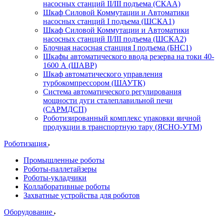
насосных станций II/III подъема (СКАА)
Шкаф Силовой Коммутации и Автоматики
насосных станций I подъема (ШСКА1)
Шкаф Силовой Коммутации и Автоматики
насосных станций II/III подъема (ШСКА2)
Блочная насосная станция I подъема (БНС1)
Шкафы автоматического ввода резерва на токи 40-
1600 А (ШАВР)
Шкаф автоматического управления
турбокомпрессором (ШАУТК)
Система автоматического регулирования
мощности дуги сталеплавильной печи
(САРМДСП)
Роботизированный комплекс упаковки яичной
продукции в транспортную тару (ЯСНО-УТМ)
Роботизация
Промышленные роботы
Роботы-паллетайзеры
Роботы-укладчики
Коллаборативные роботы
Захватные устройства для роботов
Оборудование