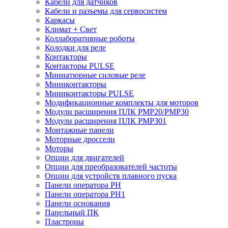
Кабели для датчиков
Кабели и разъемы для сервосистем
Каркасы
Климат + Свет
Коллаборативные роботы
Колодки для реле
Контакторы
Контакторы PULSE
Миниатюрные силовые реле
Миниконтакторы
Миниконтакторы PULSE
Модификационные комплекты для моторов
Модули расширения ПЛК PMP20/PMP30
Модули расширения ПЛК PMP301
Монтажные панели
Моторные дроссели
Моторы
Опции для двигателей
Опции для преобразователей частоты
Опции для устройств плавного пуска
Панели оператора PH
Панели оператора PH1
Панели основания
Панельный ПК
Пластроны