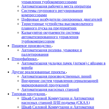
управления турбокомпрессорами
Автоматизация рабочего места оператора
Системы группового регулирования
компрессорами
Цифровые возбудители синхронных двигателей
Тиристорные устройства высоковольтного
плавного пуска на предприятиях
Калькулятор окупаемости системы
автоматизированного управления
турбокомпрессором
Пищевое производство
Автоматизация розлива, упаковки и
паллетирования
Птицефабрики
Автоматизация укладки пачек (лотков) с яйцами в
короба
Другие реализованные проекты
Автоматизация производственных линий
Внедрение систем управления сериализацией
маркированной продукцией
Автоматизация насосных станций
Типовая продукция
Шкаф Силовой Коммутации и Автоматики
насосных станций II/III подъема (СКАА)
Шкаф Силовой Коммутации и Автоматики