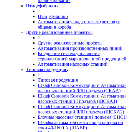
паллетирования
Птицефабрики
Птицефабрики
Автоматизация укладки пачек (лотков) с
яйцами в короба
Другие реализованные проекты
Другие реализованные проекты
Автоматизация производственных линий
Внедрение систем управления
сериализацией маркированной продукцией
Автоматизация насосных станций
Типовая продукция
Типовая продукция
Шкаф Силовой Коммутации и Автоматики
насосных станций II/III подъема (СКАА)
Шкаф Силовой Коммутации и Автоматики
насосных станций I подъема (ШСКА1)
Шкаф Силовой Коммутации и Автоматики
насосных станций II/III подъема (ШСКА2)
Блочная насосная станция I подъема (БНС1)
Шкафы автоматического ввода резерва на
токи 40-1600 А (ШАВР)