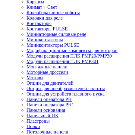
Каркасы
Климат + Свет
Коллаборативные роботы
Колодки для реле
Контакторы
Контакторы PULSE
Миниатюрные силовые реле
Миниконтакторы
Миниконтакторы PULSE
Модификационные комплекты для моторов
Модули расширения ПЛК PMP20/PMP30
Модули расширения ПЛК PMP301
Монтажные панели
Моторные дроссели
Моторы
Опции для двигателей
Опции для преобразователей частоты
Опции для устройств плавного пуска
Панели оператора PH
Панели оператора PH1
Панели основания
Панельный ПК
Пластроны
Полки
Потолочные панели