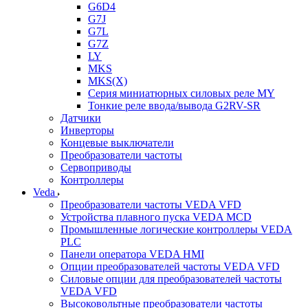
G6D4
G7J
G7L
G7Z
LY
MKS
MKS(X)
Серия миниатюрных силовых реле MY
Тонкие реле ввода/вывода G2RV-SR
Датчики
Инверторы
Концевые выключатели
Преобразователи частоты
Сервоприводы
Контроллеры
Veda
Преобразователи частоты VEDA VFD
Устройства плавного пуска VEDA MCD
Промышленные логические контроллеры VEDA
PLC
Панели оператора VEDA HMI
Опции преобразователей частоты VEDA VFD
Силовые опции для преобразователей частоты
VEDA VFD
Высоковольтные преобразователи частоты