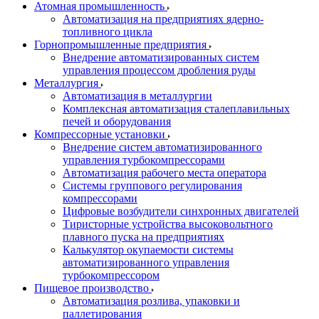
Атомная промышленность
Автоматизация на предприятиях ядерно-
топливного цикла
Горнопромышленные предприятия
Внедрение автоматизированных систем
управления процессом дробления руды
Металлургия
Автоматизация в металлургии
Комплексная автоматизация сталеплавильных
печей и оборудования
Компрессорные установки
Внедрение систем автоматизированного
управления турбокомпрессорами
Автоматизация рабочего места оператора
Системы группового регулирования
компрессорами
Цифровые возбудители синхронных двигателей
Тиристорные устройства высоковольтного
плавного пуска на предприятиях
Калькулятор окупаемости системы
автоматизированного управления
турбокомпрессором
Пищевое производство
Автоматизация розлива, упаковки и
паллетирования