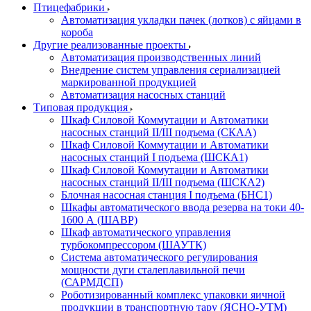
Птицефабрики
Автоматизация укладки пачек (лотков) с яйцами в
короба
Другие реализованные проекты
Автоматизация производственных линий
Внедрение систем управления сериализацией
маркированной продукцией
Автоматизация насосных станций
Типовая продукция
Шкаф Силовой Коммутации и Автоматики
насосных станций II/III подъема (СКАА)
Шкаф Силовой Коммутации и Автоматики
насосных станций I подъема (ШСКА1)
Шкаф Силовой Коммутации и Автоматики
насосных станций II/III подъема (ШСКА2)
Блочная насосная станция I подъема (БНС1)
Шкафы автоматического ввода резерва на токи 40-
1600 А (ШАВР)
Шкаф автоматического управления
турбокомпрессором (ШАУТК)
Система автоматического регулирования
мощности дуги сталеплавильной печи
(САРМДСП)
Роботизированный комплекс упаковки яичной
продукции в транспортную тару (ЯСНО-УТМ)