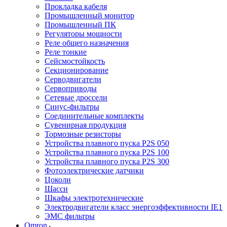
Прокладка кабеля
Промышленный монитор
Промышленный ПК
Регуляторы мощности
Реле общего назначения
Реле тонкие
Сейсмостойкость
Секционирование
Серводвигатели
Сервоприводы
Сетевые дроссели
Синус-фильтры
Соединительные комплекты
Сувенирная продукция
Тормозные резисторы
Устройства плавного пуска P2S 050
Устройства плавного пуска P2S 100
Устройства плавного пуска P2S 300
Фотоэлектрические датчики
Цоколи
Шасси
Шкафы электротехнические
Электродвигатели класс энергоэффективности IE1
ЭМС фильтры
Omron