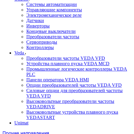
Системы автоматизации
Управляющие компоненты
Электромеханическое реле
Датчики
Инверторы
Концевые выключатели
Преобразователи частоты
Сервоприводы
Контроллеры
Veda
Преобразователи частоты VEDA VFD
Устройства плавного пуска VEDA MCD
Промышленные логические контроллеры VEDA
PLC
Панели оператора VEDA HMI
Опции преобразователей частоты VEDA VFD
Силовые опции для преобразователей частоты
VEDA VFD
Высоковольтные преобразователи частоты
VEDADRIVE
Высоковольтные устройства плавного пуска
VEDASTART
Unimat
Прочие направления