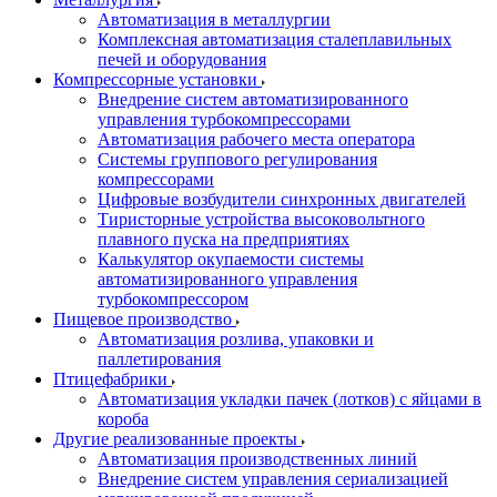
Автоматизация в металлургии
Комплексная автоматизация сталеплавильных
печей и оборудования
Компрессорные установки
Внедрение систем автоматизированного
управления турбокомпрессорами
Автоматизация рабочего места оператора
Системы группового регулирования
компрессорами
Цифровые возбудители синхронных двигателей
Тиристорные устройства высоковольтного
плавного пуска на предприятиях
Калькулятор окупаемости системы
автоматизированного управления
турбокомпрессором
Пищевое производство
Автоматизация розлива, упаковки и
паллетирования
Птицефабрики
Автоматизация укладки пачек (лотков) с яйцами в
короба
Другие реализованные проекты
Автоматизация производственных линий
Внедрение систем управления сериализацией