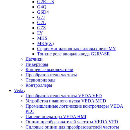
G2R-_-S
G4Q
G6D4
G7J
G7L
G7Z
LY
MKS
MKS(X)
Серия миниатюрных силовых реле MY
Тонкие реле ввода/вывода G2RV-SR
Датчики
Инверторы
Концевые выключатели
Преобразователи частоты
Сервоприводы
Контроллеры
Veda
Преобразователи частоты VEDA VFD
Устройства плавного пуска VEDA MCD
Промышленные логические контроллеры VEDA
PLC
Панели оператора VEDA HMI
Опции преобразователей частоты VEDA VFD
Силовые опции для преобразователей частоты