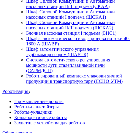
Шкаф Силовой Коммутации и Автоматики
насосных станций II/III подъема (СКАА)
Шкаф Силовой Коммутации и Автоматики
насосных станций I подъема (ШСКА1)
Шкаф Силовой Коммутации и Автоматики
насосных станций II/III подъема (ШСКА2)
Блочная насосная станция I подъема (БНС1)
Шкафы автоматического ввода резерва на токи 40-
1600 А (ШАВР)
Шкаф автоматического управления
турбокомпрессором (ШАУТК)
Система автоматического регулирования
мощности дуги сталеплавильной печи
(САРМДСП)
Роботизированный комплекс упаковки яичной
продукции в транспортную тару (ЯСНО-УТМ)
Роботизация
Промышленные роботы
Роботы-паллетайзеры
Роботы-укладчики
Коллаборативные роботы
Захватные устройства для роботов
Оборудование