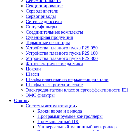
Сейсмостойкость
Секционирование
Серводвигатели
Сервоприводы
Сетевые дроссели
Синус-фильтры
Соединительные комплекты
Сувенирная продукция
Тормозные резисторы
Устройства плавного пуска P2S 050
Устройства плавного пуска P2S 100
Устройства плавного пуска P2S 300
Фотоэлектрические датчики
Цоколи
Шасси
Шкафы навесные из нержавеющей стали
Шкафы электротехнические
Электродвигатели класс энергоэффективности IE1
ЭМС фильтры
Omron
Системы автоматизации
Блоки ввода и вывода
Программируемые контроллеры
Промышленный ПК
Универсальный машинный контроллер