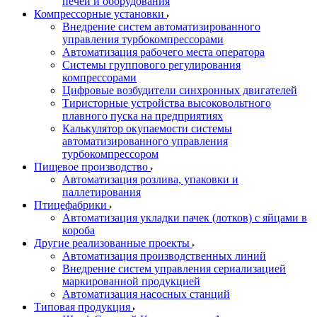
печей и оборудования
Компрессорные установки
Внедрение систем автоматизированного
управления турбокомпрессорами
Автоматизация рабочего места оператора
Системы группового регулирования
компрессорами
Цифровые возбудители синхронных двигателей
Тиристорные устройства высоковольтного
плавного пуска на предприятиях
Калькулятор окупаемости системы
автоматизированного управления
турбокомпрессором
Пищевое производство
Автоматизация розлива, упаковки и
паллетирования
Птицефабрики
Автоматизация укладки пачек (лотков) с яйцами в
короба
Другие реализованные проекты
Автоматизация производственных линий
Внедрение систем управления сериализацией
маркированной продукцией
Автоматизация насосных станций
Типовая продукция