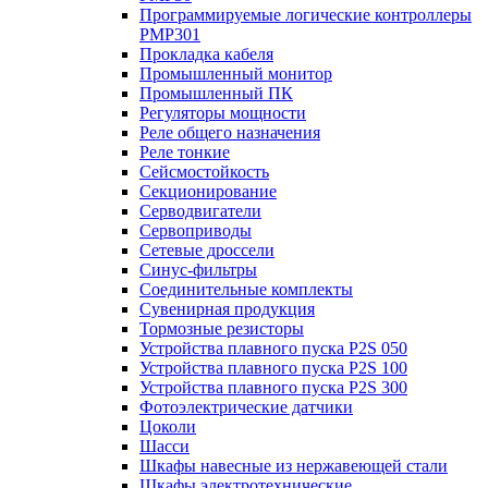
Программируемые логические контроллеры
PMP301
Прокладка кабеля
Промышленный монитор
Промышленный ПК
Регуляторы мощности
Реле общего назначения
Реле тонкие
Сейсмостойкость
Секционирование
Серводвигатели
Сервоприводы
Сетевые дроссели
Синус-фильтры
Соединительные комплекты
Сувенирная продукция
Тормозные резисторы
Устройства плавного пуска P2S 050
Устройства плавного пуска P2S 100
Устройства плавного пуска P2S 300
Фотоэлектрические датчики
Цоколи
Шасси
Шкафы навесные из нержавеющей стали
Шкафы электротехнические