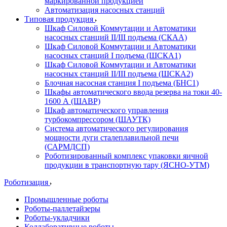
маркированной продукцией
Автоматизация насосных станций
Типовая продукция
Шкаф Силовой Коммутации и Автоматики
насосных станций II/III подъема (СКАА)
Шкаф Силовой Коммутации и Автоматики
насосных станций I подъема (ШСКА1)
Шкаф Силовой Коммутации и Автоматики
насосных станций II/III подъема (ШСКА2)
Блочная насосная станция I подъема (БНС1)
Шкафы автоматического ввода резерва на токи 40-
1600 А (ШАВР)
Шкаф автоматического управления
турбокомпрессором (ШАУТК)
Система автоматического регулирования
мощности дуги сталеплавильной печи
(САРМДСП)
Роботизированный комплекс упаковки яичной
продукции в транспортную тару (ЯСНО-УТМ)
Роботизация
Промышленные роботы
Роботы-паллетайзеры
Роботы-укладчики
Коллаборативные роботы