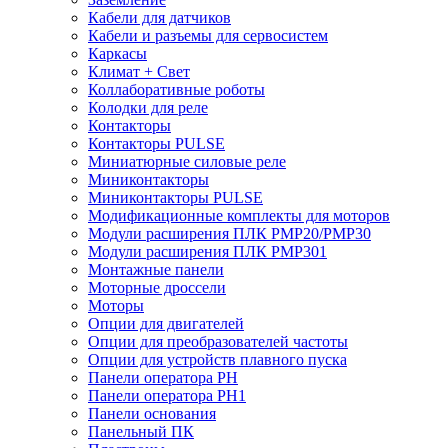
Кабели для датчиков
Кабели и разъемы для сервосистем
Каркасы
Климат + Свет
Коллаборативные роботы
Колодки для реле
Контакторы
Контакторы PULSE
Миниатюрные силовые реле
Миниконтакторы
Миниконтакторы PULSE
Модификационные комплекты для моторов
Модули расширения ПЛК PMP20/PMP30
Модули расширения ПЛК PMP301
Монтажные панели
Моторные дроссели
Моторы
Опции для двигателей
Опции для преобразователей частоты
Опции для устройств плавного пуска
Панели оператора PH
Панели оператора PH1
Панели основания
Панельный ПК