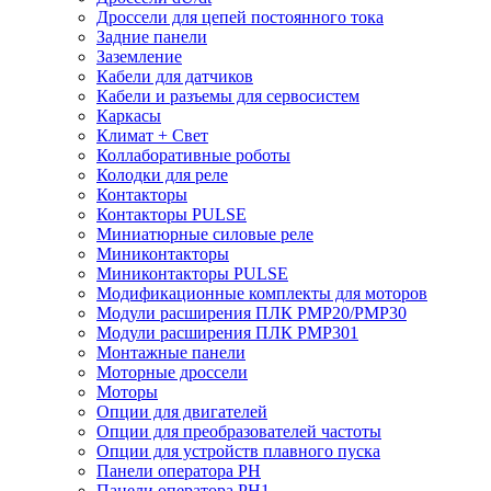
Дроссели для цепей постоянного тока
Задние панели
Заземление
Кабели для датчиков
Кабели и разъемы для сервосистем
Каркасы
Климат + Свет
Коллаборативные роботы
Колодки для реле
Контакторы
Контакторы PULSE
Миниатюрные силовые реле
Миниконтакторы
Миниконтакторы PULSE
Модификационные комплекты для моторов
Модули расширения ПЛК PMP20/PMP30
Модули расширения ПЛК PMP301
Монтажные панели
Моторные дроссели
Моторы
Опции для двигателей
Опции для преобразователей частоты
Опции для устройств плавного пуска
Панели оператора PH
Панели оператора PH1