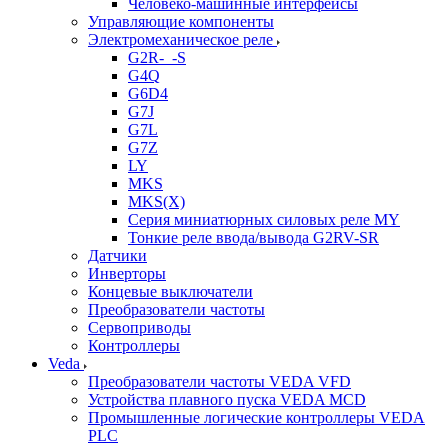
Человеко-машинные интерфейсы
Управляющие компоненты
Электромеханическое реле
G2R-_-S
G4Q
G6D4
G7J
G7L
G7Z
LY
MKS
MKS(X)
Серия миниатюрных силовых реле MY
Тонкие реле ввода/вывода G2RV-SR
Датчики
Инверторы
Концевые выключатели
Преобразователи частоты
Сервоприводы
Контроллеры
Veda
Преобразователи частоты VEDA VFD
Устройства плавного пуска VEDA MCD
Промышленные логические контроллеры VEDA
PLC