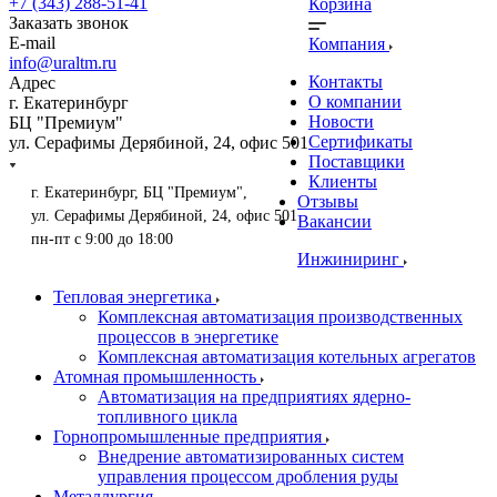
+7 (343) 288-51-41
Корзина
Заказать звонок
E-mail
Компания
info@uraltm.ru
Контакты
Адрес
О компании
г. Екатеринбург
Новости
БЦ "Премиум"
Сертификаты
ул. Серафимы Дерябиной, 24, офис 501
Поставщики
Клиенты
г. Екатеринбург, БЦ "Премиум",
Отзывы
ул. Серафимы Дерябиной, 24, офис 501
Вакансии
пн-пт с 9:00 до 18:00
Инжиниринг
Тепловая энергетика
Комплексная автоматизация производственных
процессов в энергетике
Комплексная автоматизация котельных агрегатов
Атомная промышленность
Автоматизация на предприятиях ядерно-
топливного цикла
Горнопромышленные предприятия
Внедрение автоматизированных систем
управления процессом дробления руды
Металлургия