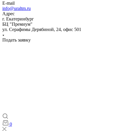
E-mail
info@uraltm.ru
Адрес
г. Екатеринбург
БЦ "Премиум"
ул. Серафимы Дерябиной, 24, офис 501
Подать заявку
Компания
Инжиниринг
Роботизация
Оборудование
Прочие направления
Контакты
0