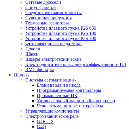
Сетевые дроссели
Синус-фильтры
Соединительные комплекты
Сувенирная продукция
Тормозные резисторы
Устройства плавного пуска P2S 050
Устройства плавного пуска P2S 100
Устройства плавного пуска P2S 300
Фотоэлектрические датчики
Цоколи
Шасси
Шкафы электротехнические
Электродвигатели класс энергоэффективности IE1
ЭМС фильтры
Omron
Системы автоматизации
Блоки ввода и вывода
Программируемые контроллеры
Промышленный ПК
Универсальный машинный контроллер
Человеко-машинные интерфейсы
Управляющие компоненты
Электромеханическое реле
G2R-_-S
G4Q