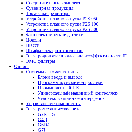
Соединительные комплекты
Сувенирная продукция
Тормозные резисторы
Устройства плавного пуска P2S 050
Устройства плавного пуска P2S 100
Устройства плавного пуска P2S 300
Фотоэлектрические датчики
Цоколи
Шасси
Шкафы электротехнические
Электродвигатели класс энергоэффективности IE1
ЭМС фильтры
Omron
Системы автоматизации
Блоки ввода и вывода
Программируемые контроллеры
Промышленный ПК
Универсальный машинный контроллер
Человеко-машинные интерфейсы
Управляющие компоненты
Электромеханическое реле
G2R-_-S
G4Q
G6D4
G7J