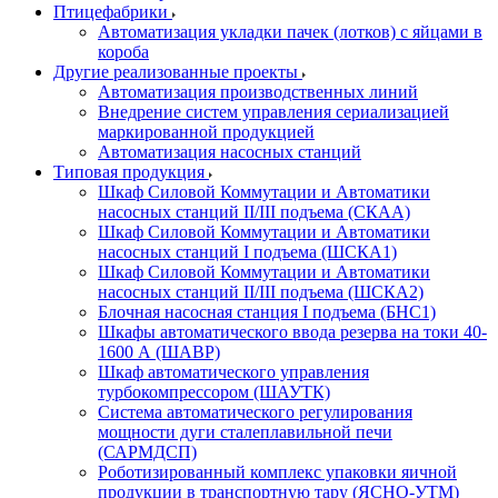
Птицефабрики
Автоматизация укладки пачек (лотков) с яйцами в
короба
Другие реализованные проекты
Автоматизация производственных линий
Внедрение систем управления сериализацией
маркированной продукцией
Автоматизация насосных станций
Типовая продукция
Шкаф Силовой Коммутации и Автоматики
насосных станций II/III подъема (СКАА)
Шкаф Силовой Коммутации и Автоматики
насосных станций I подъема (ШСКА1)
Шкаф Силовой Коммутации и Автоматики
насосных станций II/III подъема (ШСКА2)
Блочная насосная станция I подъема (БНС1)
Шкафы автоматического ввода резерва на токи 40-
1600 А (ШАВР)
Шкаф автоматического управления
турбокомпрессором (ШАУТК)
Система автоматического регулирования
мощности дуги сталеплавильной печи
(САРМДСП)
Роботизированный комплекс упаковки яичной
продукции в транспортную тару (ЯСНО-УТМ)