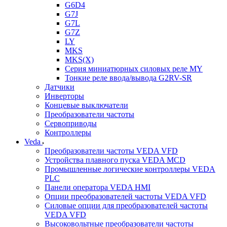
G6D4
G7J
G7L
G7Z
LY
MKS
MKS(X)
Серия миниатюрных силовых реле MY
Тонкие реле ввода/вывода G2RV-SR
Датчики
Инверторы
Концевые выключатели
Преобразователи частоты
Сервоприводы
Контроллеры
Veda
Преобразователи частоты VEDA VFD
Устройства плавного пуска VEDA MCD
Промышленные логические контроллеры VEDA
PLC
Панели оператора VEDA HMI
Опции преобразователей частоты VEDA VFD
Силовые опции для преобразователей частоты
VEDA VFD
Высоковольтные преобразователи частоты