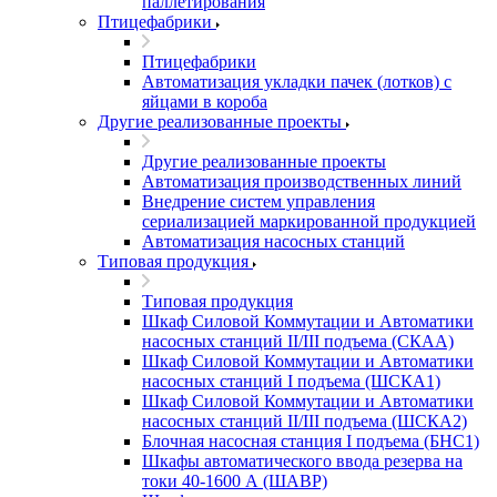
паллетирования
Птицефабрики
Птицефабрики
Автоматизация укладки пачек (лотков) с
яйцами в короба
Другие реализованные проекты
Другие реализованные проекты
Автоматизация производственных линий
Внедрение систем управления
сериализацией маркированной продукцией
Автоматизация насосных станций
Типовая продукция
Типовая продукция
Шкаф Силовой Коммутации и Автоматики
насосных станций II/III подъема (СКАА)
Шкаф Силовой Коммутации и Автоматики
насосных станций I подъема (ШСКА1)
Шкаф Силовой Коммутации и Автоматики
насосных станций II/III подъема (ШСКА2)
Блочная насосная станция I подъема (БНС1)
Шкафы автоматического ввода резерва на
токи 40-1600 А (ШАВР)