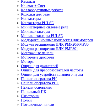
Каркасы
Климат + Свет
Коллаборативные роботы
Колодки для реле
Контакторы
Контакторы PULSE
Миниатюрные силовые реле
Миниконтакторы
Миниконтакторы PULSE
Модификационные комплекты для моторов
Модули расширения ПЛК PMP20/PMP30
Модули расширения ПЛК PMP301
Монтажные панели
Моторные дроссели
Моторы
Опции для двигателей
Опции для преобразователей частоты
Опции для устройств плавного пуска
Панели оператора PH
Панели оператора PH1
Панели основания
Панельный ПК
Пластроны
Полки
Потолочные панели