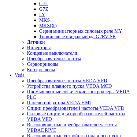
G7L
G7Z
LY
MKS
MKS(X)
Серия миниатюрных силовых реле MY
Тонкие реле ввода/вывода G2RV-SR
Датчики
Инверторы
Концевые выключатели
Преобразователи частоты
Сервоприводы
Контроллеры
Veda
Преобразователи частоты VEDA VFD
Устройства плавного пуска VEDA MCD
Промышленные логические контроллеры VEDA
PLC
Панели оператора VEDA HMI
Опции преобразователей частоты VEDA VFD
Силовые опции для преобразователей частоты
VEDA VFD
Высоковольтные преобразователи частоты
VEDADRIVE
Высоковольтные устройства плавного пуска