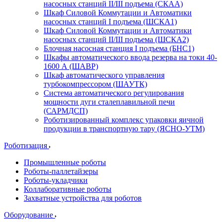
насосных станций II/III подъема (СКАА)
Шкаф Силовой Коммутации и Автоматики
насосных станций I подъема (ШСКА1)
Шкаф Силовой Коммутации и Автоматики
насосных станций II/III подъема (ШСКА2)
Блочная насосная станция I подъема (БНС1)
Шкафы автоматического ввода резерва на токи 40-
1600 А (ШАВР)
Шкаф автоматического управления
турбокомпрессором (ШАУТК)
Система автоматического регулирования
мощности дуги сталеплавильной печи
(САРМДСП)
Роботизированный комплекс упаковки яичной
продукции в транспортную тару (ЯСНО-УТМ)
Роботизация
Промышленные роботы
Роботы-паллетайзеры
Роботы-укладчики
Коллаборативные роботы
Захватные устройства для роботов
Оборудование