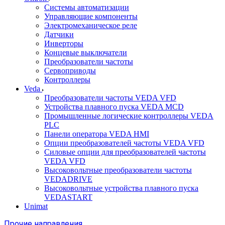
Системы автоматизации
Управляющие компоненты
Электромеханическое реле
Датчики
Инверторы
Концевые выключатели
Преобразователи частоты
Сервоприводы
Контроллеры
Veda
Преобразователи частоты VEDA VFD
Устройства плавного пуска VEDA MCD
Промышленные логические контроллеры VEDA
PLC
Панели оператора VEDA HMI
Опции преобразователей частоты VEDA VFD
Силовые опции для преобразователей частоты
VEDA VFD
Высоковольтные преобразователи частоты
VEDADRIVE
Высоковольтные устройства плавного пуска
VEDASTART
Unimat
Прочие направления