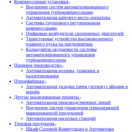
Компрессорные установки
Внедрение систем автоматизированного
управления турбокомпрессорами
Автоматизация рабочего места оператора
Системы группового регулирования
компрессорами
Цифровые возбудители синхронных двигателей
Тиристорные устройства высоковольтного
плавного пуска на предприятиях
Калькулятор окупаемости системы
автоматизированного управления
турбокомпрессором
Пищевое производство
Автоматизация розлива, упаковки и
паллетирования
Птицефабрики
Автоматизация укладки пачек (лотков) с яйцами в
короба
Другие реализованные проекты
Автоматизация производственных линий
Внедрение систем управления сериализацией
маркированной продукцией
Автоматизация насосных станций
Типовая продукция
Шкаф Силовой Коммутации и Автоматики