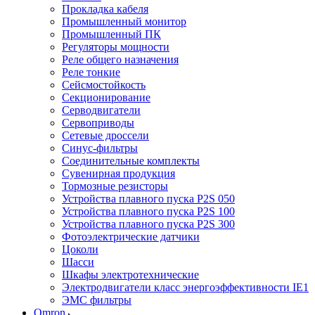
Прокладка кабеля
Промышленный монитор
Промышленный ПК
Регуляторы мощности
Реле общего назначения
Реле тонкие
Сейсмостойкость
Секционирование
Серводвигатели
Сервоприводы
Сетевые дроссели
Синус-фильтры
Соединительные комплекты
Сувенирная продукция
Тормозные резисторы
Устройства плавного пуска P2S 050
Устройства плавного пуска P2S 100
Устройства плавного пуска P2S 300
Фотоэлектрические датчики
Цоколи
Шасси
Шкафы электротехнические
Электродвигатели класс энергоэффективности IE1
ЭМС фильтры
Omron