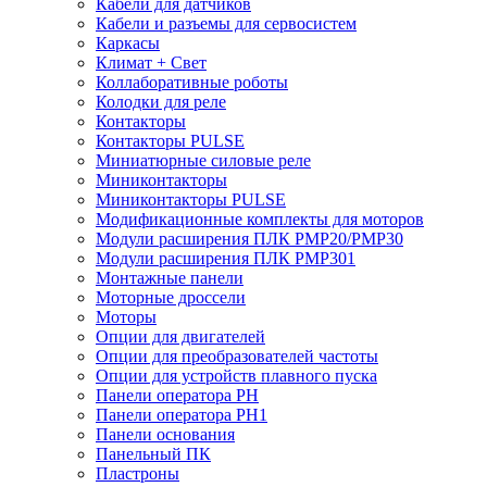
Кабели для датчиков
Кабели и разъемы для сервосистем
Каркасы
Климат + Свет
Коллаборативные роботы
Колодки для реле
Контакторы
Контакторы PULSE
Миниатюрные силовые реле
Миниконтакторы
Миниконтакторы PULSE
Модификационные комплекты для моторов
Модули расширения ПЛК PMP20/PMP30
Модули расширения ПЛК PMP301
Монтажные панели
Моторные дроссели
Моторы
Опции для двигателей
Опции для преобразователей частоты
Опции для устройств плавного пуска
Панели оператора PH
Панели оператора PH1
Панели основания
Панельный ПК
Пластроны