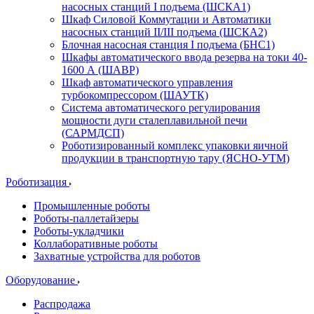
насосных станций I подъема (ШСКА1)
Шкаф Силовой Коммутации и Автоматики
насосных станций II/III подъема (ШСКА2)
Блочная насосная станция I подъема (БНС1)
Шкафы автоматического ввода резерва на токи 40-
1600 А (ШАВР)
Шкаф автоматического управления
турбокомпрессором (ШАУТК)
Система автоматического регулирования
мощности дуги сталеплавильной печи
(САРМДСП)
Роботизированный комплекс упаковки яичной
продукции в транспортную тару (ЯСНО-УТМ)
Роботизация
Промышленные роботы
Роботы-паллетайзеры
Роботы-укладчики
Коллаборативные роботы
Захватные устройства для роботов
Оборудование
Распродажа