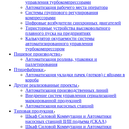
управления турбокомпрессорами
Автоматизация рабочего места оператора
Системы группового регулирования
компрессорами
Цифровые возбудители синхронных двигателей
Тиристорные устройства высоковольтного
плавного пуска на предприятиях
Калькулятор окупаемости системы
автоматизированного управления
турбокомпрессором
Пищевое производство
Автоматизация розлива, упаковки и
паллетирования
Птицефабрики
Автоматизация укладки пачек (лотков) с яйцами в
короба
Другие реализованные проекты
Автоматизация производственных линий
Внедрение систем управления сериализацией
маркированной продукцией
Автоматизация насосных станций
Типовая продукция
Шкаф Силовой Коммутации и Автоматики
насосных станций II/III подъема (СКАА)
Шкаф Силовой Коммутации и Автоматики