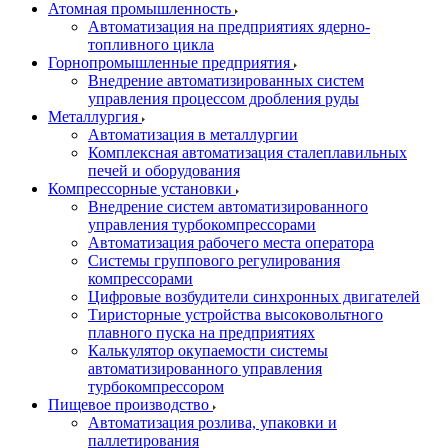
Атомная промышленность
Автоматизация на предприятиях ядерно-
топливного цикла
Горнопромышленные предприятия
Внедрение автоматизированных систем
управления процессом дробления руды
Металлургия
Автоматизация в металлургии
Комплексная автоматизация сталеплавильных
печей и оборудования
Компрессорные установки
Внедрение систем автоматизированного
управления турбокомпрессорами
Автоматизация рабочего места оператора
Системы группового регулирования
компрессорами
Цифровые возбудители синхронных двигателей
Тиристорные устройства высоковольтного
плавного пуска на предприятиях
Калькулятор окупаемости системы
автоматизированного управления
турбокомпрессором
Пищевое производство
Автоматизация розлива, упаковки и
паллетирования