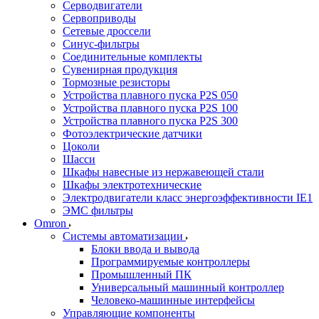
Серводвигатели
Сервоприводы
Сетевые дроссели
Синус-фильтры
Соединительные комплекты
Сувенирная продукция
Тормозные резисторы
Устройства плавного пуска P2S 050
Устройства плавного пуска P2S 100
Устройства плавного пуска P2S 300
Фотоэлектрические датчики
Цоколи
Шасси
Шкафы навесные из нержавеющей стали
Шкафы электротехнические
Электродвигатели класс энергоэффективности IE1
ЭМС фильтры
Omron
Системы автоматизации
Блоки ввода и вывода
Программируемые контроллеры
Промышленный ПК
Универсальный машинный контроллер
Человеко-машинные интерфейсы
Управляющие компоненты