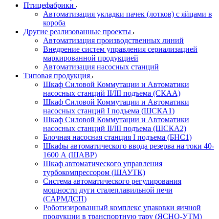
Птицефабрики
Автоматизация укладки пачек (лотков) с яйцами в
короба
Другие реализованные проекты
Автоматизация производственных линий
Внедрение систем управления сериализацией
маркированной продукцией
Автоматизация насосных станций
Типовая продукция
Шкаф Силовой Коммутации и Автоматики
насосных станций II/III подъема (СКАА)
Шкаф Силовой Коммутации и Автоматики
насосных станций I подъема (ШСКА1)
Шкаф Силовой Коммутации и Автоматики
насосных станций II/III подъема (ШСКА2)
Блочная насосная станция I подъема (БНС1)
Шкафы автоматического ввода резерва на токи 40-
1600 А (ШАВР)
Шкаф автоматического управления
турбокомпрессором (ШАУТК)
Система автоматического регулирования
мощности дуги сталеплавильной печи
(САРМДСП)
Роботизированный комплекс упаковки яичной
продукции в транспортную тару (ЯСНО-УТМ)