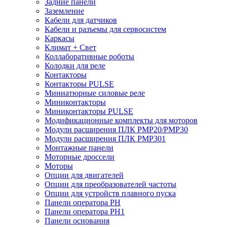
Задние панели
Заземление
Кабели для датчиков
Кабели и разъемы для сервосистем
Каркасы
Климат + Свет
Коллаборативные роботы
Колодки для реле
Контакторы
Контакторы PULSE
Миниатюрные силовые реле
Миниконтакторы
Миниконтакторы PULSE
Модификационные комплекты для моторов
Модули расширения ПЛК PMP20/PMP30
Модули расширения ПЛК PMP301
Монтажные панели
Моторные дроссели
Моторы
Опции для двигателей
Опции для преобразователей частоты
Опции для устройств плавного пуска
Панели оператора PH
Панели оператора PH1
Панели основания