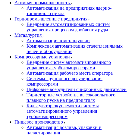
Атомная промышленность
Автоматизация на предприятиях ядерно-
топливного цикла
Горнопромышленные предприятия
Внедрение автоматизированных систем
управления процессом дробления руды
Металлургия
Автоматизация в металлургии
Комплексная автоматизация сталеплавильных
печей и оборудования
Компрессорные установки
Внедрение систем автоматизированного
управления турбокомпрессорами
Автоматизация рабочего места оператора
Системы группового регулирования
компрессорами
Цифровые возбудители синхронных двигателей
Тиристорные устройства высоковольтного
плавного пуска на предприятиях
Калькулятор окупаемости системы
автоматизированного управления
турбокомпрессором
Пищевое производство
Автоматизация розлива, упаковки и
паллетирования