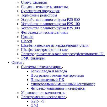
Синус-фильтры
Соединительные комплекты
Сувенирная продукция
Тормозные резисторы
Устройства плавного пуска P2S 050
Устройства плавного пуска P2S 100
Устройства плавного пуска P2S 300
Фотоэлектрические датчики
Цоколи
Шасси
Шкафы навесные из нержавеющей стали
Шкафы электротехнические
Электродвигатели класс энергоэффективности IE1
ЭМС фильтры
Omron
Системы автоматизации
Блоки ввода и вывода
Программируемые контроллеры
Промышленный ПК
Универсальный машинный контроллер
Человеко-машинные интерфейсы
Управляющие компоненты
Электромеханическое реле
G2R-_-S
G4Q