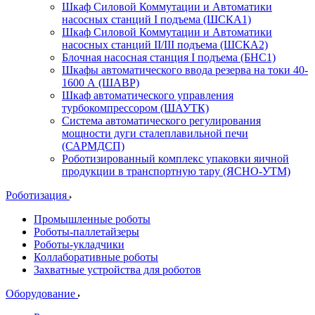
Шкаф Силовой Коммутации и Автоматики
насосных станций I подъема (ШСКА1)
Шкаф Силовой Коммутации и Автоматики
насосных станций II/III подъема (ШСКА2)
Блочная насосная станция I подъема (БНС1)
Шкафы автоматического ввода резерва на токи 40-
1600 А (ШАВР)
Шкаф автоматического управления
турбокомпрессором (ШАУТК)
Система автоматического регулирования
мощности дуги сталеплавильной печи
(САРМДСП)
Роботизированный комплекс упаковки яичной
продукции в транспортную тару (ЯСНО-УТМ)
Роботизация
Промышленные роботы
Роботы-паллетайзеры
Роботы-укладчики
Коллаборативные роботы
Захватные устройства для роботов
Оборудование