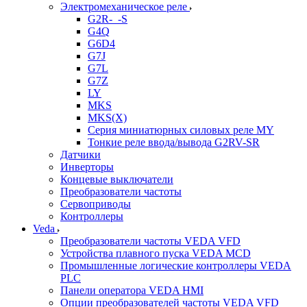
Электромеханическое реле
G2R-_-S
G4Q
G6D4
G7J
G7L
G7Z
LY
MKS
MKS(X)
Серия миниатюрных силовых реле MY
Тонкие реле ввода/вывода G2RV-SR
Датчики
Инверторы
Концевые выключатели
Преобразователи частоты
Сервоприводы
Контроллеры
Veda
Преобразователи частоты VEDA VFD
Устройства плавного пуска VEDA MCD
Промышленные логические контроллеры VEDA
PLC
Панели оператора VEDA HMI
Опции преобразователей частоты VEDA VFD