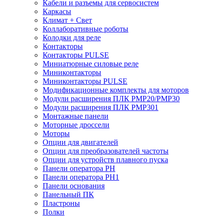
Кабели и разъемы для сервосистем
Каркасы
Климат + Свет
Коллаборативные роботы
Колодки для реле
Контакторы
Контакторы PULSE
Миниатюрные силовые реле
Миниконтакторы
Миниконтакторы PULSE
Модификационные комплекты для моторов
Модули расширения ПЛК PMP20/PMP30
Модули расширения ПЛК PMP301
Монтажные панели
Моторные дроссели
Моторы
Опции для двигателей
Опции для преобразователей частоты
Опции для устройств плавного пуска
Панели оператора PH
Панели оператора PH1
Панели основания
Панельный ПК
Пластроны
Полки