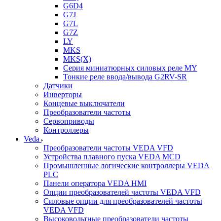
G6D4
G7J
G7L
G7Z
LY
MKS
MKS(X)
Серия миниатюрных силовых реле MY
Тонкие реле ввода/вывода G2RV-SR
Датчики
Инверторы
Концевые выключатели
Преобразователи частоты
Сервоприводы
Контроллеры
Veda
Преобразователи частоты VEDA VFD
Устройства плавного пуска VEDA MCD
Промышленные логические контроллеры VEDA
PLC
Панели оператора VEDA HMI
Опции преобразователей частоты VEDA VFD
Силовые опции для преобразователей частоты
VEDA VFD
Высоковольтные преобразователи частоты