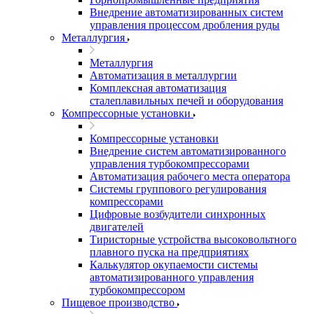
Внедрение автоматизированных систем
управления процессом дробления руды
Металлургия
Металлургия
Автоматизация в металлургии
Комплексная автоматизация
сталеплавильных печей и оборудования
Компрессорные установки
Компрессорные установки
Внедрение систем автоматизированного
управления турбокомпрессорами
Автоматизация рабочего места оператора
Системы группового регулирования
компрессорами
Цифровые возбудители синхронных
двигателей
Тиристорные устройства высоковольтного
плавного пуска на предприятиях
Калькулятор окупаемости системы
автоматизированного управления
турбокомпрессором
Пищевое производство