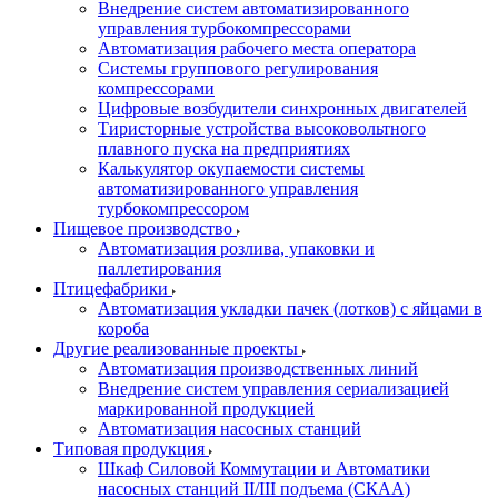
Внедрение систем автоматизированного
управления турбокомпрессорами
Автоматизация рабочего места оператора
Системы группового регулирования
компрессорами
Цифровые возбудители синхронных двигателей
Тиристорные устройства высоковольтного
плавного пуска на предприятиях
Калькулятор окупаемости системы
автоматизированного управления
турбокомпрессором
Пищевое производство
Автоматизация розлива, упаковки и
паллетирования
Птицефабрики
Автоматизация укладки пачек (лотков) с яйцами в
короба
Другие реализованные проекты
Автоматизация производственных линий
Внедрение систем управления сериализацией
маркированной продукцией
Автоматизация насосных станций
Типовая продукция
Шкаф Силовой Коммутации и Автоматики
насосных станций II/III подъема (СКАА)