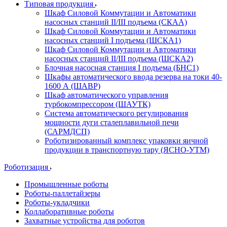
Типовая продукция
Шкаф Силовой Коммутации и Автоматики
насосных станций II/III подъема (СКАА)
Шкаф Силовой Коммутации и Автоматики
насосных станций I подъема (ШСКА1)
Шкаф Силовой Коммутации и Автоматики
насосных станций II/III подъема (ШСКА2)
Блочная насосная станция I подъема (БНС1)
Шкафы автоматического ввода резерва на токи 40-
1600 А (ШАВР)
Шкаф автоматического управления
турбокомпрессором (ШАУТК)
Система автоматического регулирования
мощности дуги сталеплавильной печи
(САРМДСП)
Роботизированный комплекс упаковки яичной
продукции в транспортную тару (ЯСНО-УТМ)
Роботизация
Промышленные роботы
Роботы-паллетайзеры
Роботы-укладчики
Коллаборативные роботы
Захватные устройства для роботов