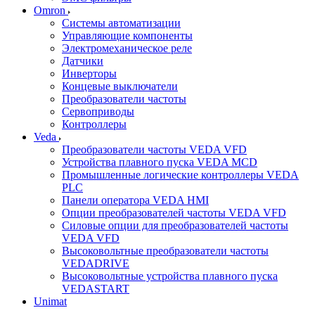
Omron
Системы автоматизации
Управляющие компоненты
Электромеханическое реле
Датчики
Инверторы
Концевые выключатели
Преобразователи частоты
Сервоприводы
Контроллеры
Veda
Преобразователи частоты VEDA VFD
Устройства плавного пуска VEDA MCD
Промышленные логические контроллеры VEDA
PLC
Панели оператора VEDA HMI
Опции преобразователей частоты VEDA VFD
Силовые опции для преобразователей частоты
VEDA VFD
Высоковольтные преобразователи частоты
VEDADRIVE
Высоковольтные устройства плавного пуска
VEDASTART
Unimat