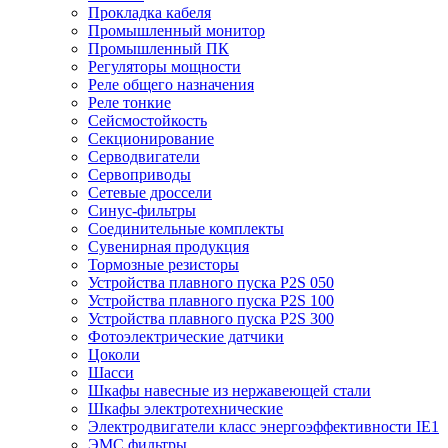
Прокладка кабеля
Промышленный монитор
Промышленный ПК
Регуляторы мощности
Реле общего назначения
Реле тонкие
Сейсмостойкость
Секционирование
Серводвигатели
Сервоприводы
Сетевые дроссели
Синус-фильтры
Соединительные комплекты
Сувенирная продукция
Тормозные резисторы
Устройства плавного пуска P2S 050
Устройства плавного пуска P2S 100
Устройства плавного пуска P2S 300
Фотоэлектрические датчики
Цоколи
Шасси
Шкафы навесные из нержавеющей стали
Шкафы электротехнические
Электродвигатели класс энергоэффективности IE1
ЭМС фильтры