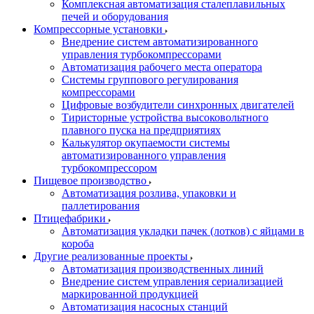
Комплексная автоматизация сталеплавильных
печей и оборудования
Компрессорные установки
Внедрение систем автоматизированного
управления турбокомпрессорами
Автоматизация рабочего места оператора
Системы группового регулирования
компрессорами
Цифровые возбудители синхронных двигателей
Тиристорные устройства высоковольтного
плавного пуска на предприятиях
Калькулятор окупаемости системы
автоматизированного управления
турбокомпрессором
Пищевое производство
Автоматизация розлива, упаковки и
паллетирования
Птицефабрики
Автоматизация укладки пачек (лотков) с яйцами в
короба
Другие реализованные проекты
Автоматизация производственных линий
Внедрение систем управления сериализацией
маркированной продукцией
Автоматизация насосных станций