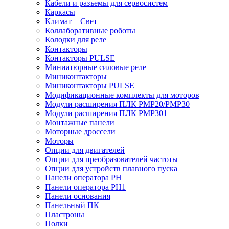
Кабели и разъемы для сервосистем
Каркасы
Климат + Свет
Коллаборативные роботы
Колодки для реле
Контакторы
Контакторы PULSE
Миниатюрные силовые реле
Миниконтакторы
Миниконтакторы PULSE
Модификационные комплекты для моторов
Модули расширения ПЛК PMP20/PMP30
Модули расширения ПЛК PMP301
Монтажные панели
Моторные дроссели
Моторы
Опции для двигателей
Опции для преобразователей частоты
Опции для устройств плавного пуска
Панели оператора PH
Панели оператора PH1
Панели основания
Панельный ПК
Пластроны
Полки