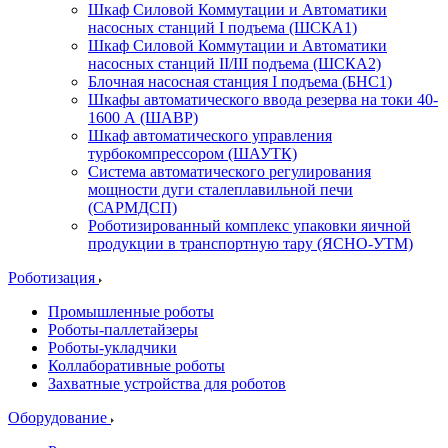
Шкаф Силовой Коммутации и Автоматики
насосных станций I подъема (ШСКА1)
Шкаф Силовой Коммутации и Автоматики
насосных станций II/III подъема (ШСКА2)
Блочная насосная станция I подъема (БНС1)
Шкафы автоматического ввода резерва на токи 40-
1600 А (ШАВР)
Шкаф автоматического управления
турбокомпрессором (ШАУТК)
Система автоматического регулирования
мощности дуги сталеплавильной печи
(САРМДСП)
Роботизированный комплекс упаковки яичной
продукции в транспортную тару (ЯСНО-УТМ)
Роботизация
Промышленные роботы
Роботы-паллетайзеры
Роботы-укладчики
Коллаборативные роботы
Захватные устройства для роботов
Оборудование