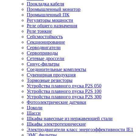
Прокладка кабеля
Промышленный монитор
Промышленный ПК
Регуляторы мощности
Реле общего назначения
Реле тонкие
Сейсмостойкость
Секционирование
Серводвигатели
Сервоприводы
Сетевые дроссели
Синус-фильтры
Соединительные комплекты
Сувенирная продукция
Тормозные резисторы
Устройства плавного пуска P2S 050
Устройства плавного пуска P2S 100
Устройства плавного пуска P2S 300
Фотоэлектрические датчики
Цоколи
Шасси
Шкафы навесные из нержавеющей стали
Шкафы электротехнические
Электродвигатели класс энергоэффективности IE1
ЭМС фильтры