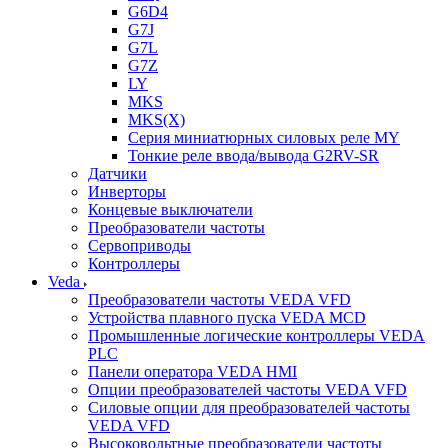
G6D4
G7J
G7L
G7Z
LY
MKS
MKS(X)
Серия миниатюрных силовых реле MY
Тонкие реле ввода/вывода G2RV-SR
Датчики
Инверторы
Концевые выключатели
Преобразователи частоты
Сервоприводы
Контроллеры
Veda
Преобразователи частоты VEDA VFD
Устройства плавного пуска VEDA MCD
Промышленные логические контроллеры VEDA
PLC
Панели оператора VEDA HMI
Опции преобразователей частоты VEDA VFD
Силовые опции для преобразователей частоты
VEDA VFD
Высоковольтные преобразователи частоты