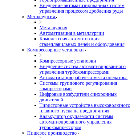
Внедрение автоматизированных систем
управления процессом дробления руды
Металлургия
Металлургия
Автоматизация в металлургии
Комплексная автоматизация
сталеплавильных печей и оборудования
Компрессорные установки
Компрессорные установки
Внедрение систем автоматизированного
управления турбокомпрессорами
Автоматизация рабочего места оператора
Системы группового регулирования
компрессорами
Цифровые возбудители синхронных
двигателей
Тиристорные устройства высоковольтного
плавного пуска на предприятиях
Калькулятор окупаемости системы
автоматизированного управления
турбокомпрессором
Пищевое производство