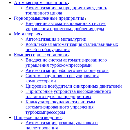
Атомная промышленность
Автоматизация на предприятиях ядерно-
топливного цикла
Горнопромышленные предприятия
Внедрение автоматизированных систем
управления процессом дробления руды
Металлургия
Автоматизация в металлургии
Комплексная автоматизация сталеплавильных
печей и оборудования
Компрессорные установки
Внедрение систем автоматизированного
управления турбокомпрессорами
Автоматизация рабочего места оператора
Системы группового регулирования
компрессорами
Цифровые возбудители синхронных двигателей
Тиристорные устройства высоковольтного
плавного пуска на предприятиях
Калькулятор окупаемости системы
автоматизированного управления
турбокомпрессором
Пищевое производство
Автоматизация розлива, упаковки и
паллетирования