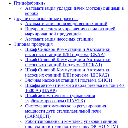
Птицефабрики
Автоматизация укладки пачек (лотков) с яйцами в
короба
Другие реализованные проекты
Автоматизация производственных линий
Внедрение систем управления сериализацией
маркированной продукцией
Автоматизация насосных станций
Типовая продукция
Шкаф Силовой Коммутации и Автоматики
насосных станций II/III подъема (СКАА)
Шкаф Силовой Коммутации и Автоматики
насосных станций I подъема (ШСКА1)
Шкаф Силовой Коммутации и Автоматики
насосных станций II/III подъема (ШСКА2)
Блочная насосная станция I подъема (БНС1)
Шкафы автоматического ввода резерва на токи 40-
1600 А (ШАВР)
Шкаф автоматического управления
турбокомпрессором (ШАУТК)
Система автоматического регулирования
мощности дуги сталеплавильной печи
(САРМДСП)
Роботизированный комплекс упаковки яичной
продукции в транспортную тару (ЯСНО-УТМ)