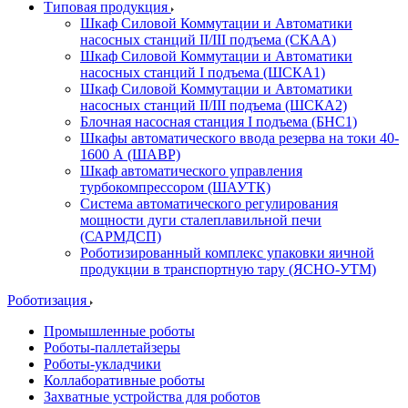
Типовая продукция
Шкаф Силовой Коммутации и Автоматики
насосных станций II/III подъема (СКАА)
Шкаф Силовой Коммутации и Автоматики
насосных станций I подъема (ШСКА1)
Шкаф Силовой Коммутации и Автоматики
насосных станций II/III подъема (ШСКА2)
Блочная насосная станция I подъема (БНС1)
Шкафы автоматического ввода резерва на токи 40-
1600 А (ШАВР)
Шкаф автоматического управления
турбокомпрессором (ШАУТК)
Система автоматического регулирования
мощности дуги сталеплавильной печи
(САРМДСП)
Роботизированный комплекс упаковки яичной
продукции в транспортную тару (ЯСНО-УТМ)
Роботизация
Промышленные роботы
Роботы-паллетайзеры
Роботы-укладчики
Коллаборативные роботы
Захватные устройства для роботов