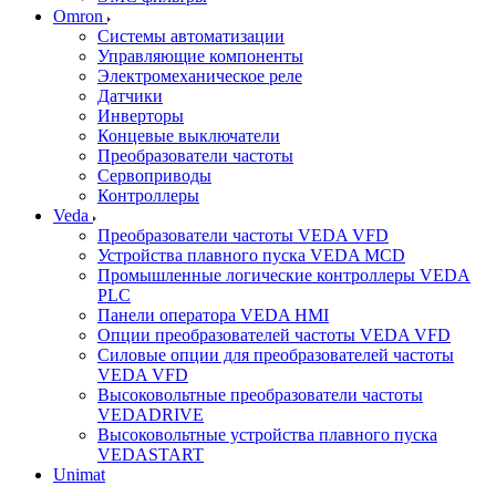
Omron
Системы автоматизации
Управляющие компоненты
Электромеханическое реле
Датчики
Инверторы
Концевые выключатели
Преобразователи частоты
Сервоприводы
Контроллеры
Veda
Преобразователи частоты VEDA VFD
Устройства плавного пуска VEDA MCD
Промышленные логические контроллеры VEDA
PLC
Панели оператора VEDA HMI
Опции преобразователей частоты VEDA VFD
Силовые опции для преобразователей частоты
VEDA VFD
Высоковольтные преобразователи частоты
VEDADRIVE
Высоковольтные устройства плавного пуска
VEDASTART
Unimat