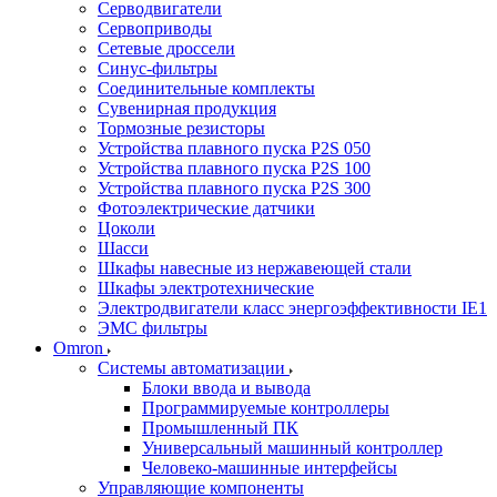
Серводвигатели
Сервоприводы
Сетевые дроссели
Синус-фильтры
Соединительные комплекты
Сувенирная продукция
Тормозные резисторы
Устройства плавного пуска P2S 050
Устройства плавного пуска P2S 100
Устройства плавного пуска P2S 300
Фотоэлектрические датчики
Цоколи
Шасси
Шкафы навесные из нержавеющей стали
Шкафы электротехнические
Электродвигатели класс энергоэффективности IE1
ЭМС фильтры
Omron
Системы автоматизации
Блоки ввода и вывода
Программируемые контроллеры
Промышленный ПК
Универсальный машинный контроллер
Человеко-машинные интерфейсы
Управляющие компоненты