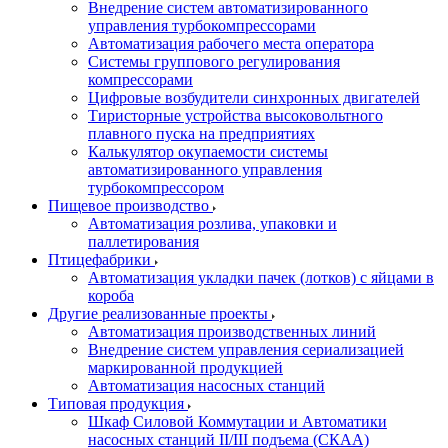
Внедрение систем автоматизированного
управления турбокомпрессорами
Автоматизация рабочего места оператора
Системы группового регулирования
компрессорами
Цифровые возбудители синхронных двигателей
Тиристорные устройства высоковольтного
плавного пуска на предприятиях
Калькулятор окупаемости системы
автоматизированного управления
турбокомпрессором
Пищевое производство
Автоматизация розлива, упаковки и
паллетирования
Птицефабрики
Автоматизация укладки пачек (лотков) с яйцами в
короба
Другие реализованные проекты
Автоматизация производственных линий
Внедрение систем управления сериализацией
маркированной продукцией
Автоматизация насосных станций
Типовая продукция
Шкаф Силовой Коммутации и Автоматики
насосных станций II/III подъема (СКАА)