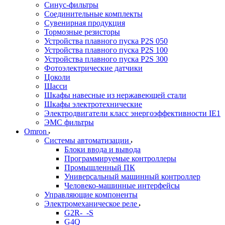
Синус-фильтры
Соединительные комплекты
Сувенирная продукция
Тормозные резисторы
Устройства плавного пуска P2S 050
Устройства плавного пуска P2S 100
Устройства плавного пуска P2S 300
Фотоэлектрические датчики
Цоколи
Шасси
Шкафы навесные из нержавеющей стали
Шкафы электротехнические
Электродвигатели класс энергоэффективности IE1
ЭМС фильтры
Omron
Системы автоматизации
Блоки ввода и вывода
Программируемые контроллеры
Промышленный ПК
Универсальный машинный контроллер
Человеко-машинные интерфейсы
Управляющие компоненты
Электромеханическое реле
G2R-_-S
G4Q