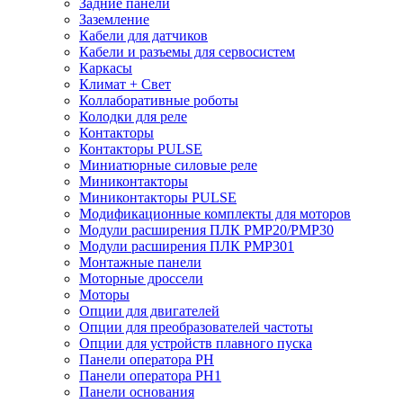
Задние панели
Заземление
Кабели для датчиков
Кабели и разъемы для сервосистем
Каркасы
Климат + Свет
Коллаборативные роботы
Колодки для реле
Контакторы
Контакторы PULSE
Миниатюрные силовые реле
Миниконтакторы
Миниконтакторы PULSE
Модификационные комплекты для моторов
Модули расширения ПЛК PMP20/PMP30
Модули расширения ПЛК PMP301
Монтажные панели
Моторные дроссели
Моторы
Опции для двигателей
Опции для преобразователей частоты
Опции для устройств плавного пуска
Панели оператора PH
Панели оператора PH1
Панели основания