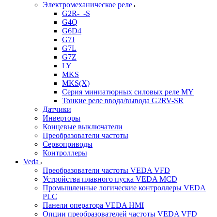
Электромеханическое реле
G2R-_-S
G4Q
G6D4
G7J
G7L
G7Z
LY
MKS
MKS(X)
Серия миниатюрных силовых реле MY
Тонкие реле ввода/вывода G2RV-SR
Датчики
Инверторы
Концевые выключатели
Преобразователи частоты
Сервоприводы
Контроллеры
Veda
Преобразователи частоты VEDA VFD
Устройства плавного пуска VEDA MCD
Промышленные логические контроллеры VEDA
PLC
Панели оператора VEDA HMI
Опции преобразователей частоты VEDA VFD