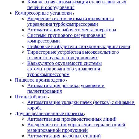
Комплексная автоматизация сталеплавильных
печей и оборудования
Компрессорные установки
Внедрение систем автоматизированного
управления турбокомпрессорами
Автоматизация рабочего места оператора
Системы группового регулирования
компрессорами
Цифровые возбудители синхронных двигателей
Тиристорные устройства высоковольтного
плавного пуска на предприятиях
Калькулятор окупаемости системы
автоматизированного управления
турбокомпрессором
Пищевое производство
Автоматизация розлива, упаковки и
паллетирования
Птицефабрики
Автоматизация укладки пачек (лотков) с яйцами в
короба
Другие реализованные проекты
Автоматизация производственных линий
Внедрение систем управления сериализацией
маркированной продукцией
Автоматизация насосных станций