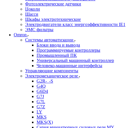
Фотоэлектрические датчики
Цоколи
Шасси
Шкафы электротехнические
Электродвигатели класс энергоэффективности IE1
ЭМС фильтры
Omron
Системы автоматизации
Блоки ввода и вывода
Программируемые контроллеры
Промышленный ПК
Универсальный машинный контроллер
Человеко-машинные интерфейсы
Управляющие компоненты
Электромеханическое реле
G2R-_-S
G4Q
G6D4
G7J
G7L
G7Z
LY
MKS
MKS(X)
Серия миниатюрных силовых реле MY