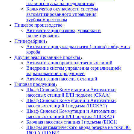
плавного пуска на предприятиях
Калькулятор окупаемости системы
автоматизированного управления
турбокомпрессором
Пищевое производство
Автоматизация розлива, упаковки и
паллетирования
Птицефабрики
Автоматизация укладки пачек (лотков) с яйцами в
короба
Другие реализованные проекты
Автоматизация производственных линий
Внедрение систем управления сериализацией
маркированной продукцией
Автоматизация насосных станций
Типовая продукция
Шкаф Силовой Коммутации и Автоматики
насосных станций II/III подъема (СКАА)
Шкаф Силовой Коммутации и Автоматики
насосных станций I подъема (ШСКА1)
Шкаф Силовой Коммутации и Автоматики
насосных станций II/III подъема (ШСКА2)
Блочная насосная станция I подъема (БНС1)
Шкафы автоматического ввода резерва на токи 40-
1600 А (ШАВР)