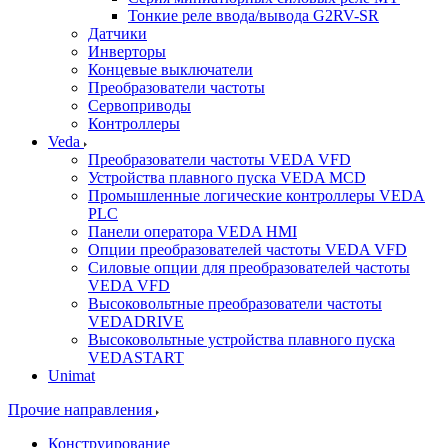
Тонкие реле ввода/вывода G2RV-SR
Датчики
Инверторы
Концевые выключатели
Преобразователи частоты
Сервоприводы
Контроллеры
Veda
Преобразователи частоты VEDA VFD
Устройства плавного пуска VEDA MCD
Промышленные логические контроллеры VEDA
PLC
Панели оператора VEDA HMI
Опции преобразователей частоты VEDA VFD
Силовые опции для преобразователей частоты
VEDA VFD
Высоковольтные преобразователи частоты
VEDADRIVE
Высоковольтные устройства плавного пуска
VEDASTART
Unimat
Прочие направления
Конструирование