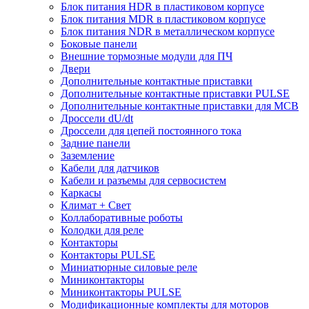
Блок питания HDR в пластиковом корпусе
Блок питания MDR в пластиковом корпусе
Блок питания NDR в металлическом корпусе
Боковые панели
Внешние тормозные модули для ПЧ
Двери
Дополнительные контактные приставки
Дополнительные контактные приставки PULSE
Дополнительные контактные приставки для MCB
Дроссели dU/dt
Дроссели для цепей постоянного тока
Задние панели
Заземление
Кабели для датчиков
Кабели и разъемы для сервосистем
Каркасы
Климат + Свет
Коллаборативные роботы
Колодки для реле
Контакторы
Контакторы PULSE
Миниатюрные силовые реле
Миниконтакторы
Миниконтакторы PULSE
Модификационные комплекты для моторов