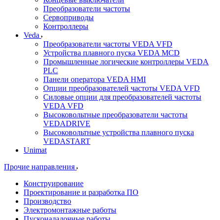
Преобразователи частоты
Сервоприводы
Контроллеры
Veda
Преобразователи частоты VEDA VFD
Устройства плавного пуска VEDA MCD
Промышленные логические контроллеры VEDA
PLC
Панели оператора VEDA HMI
Опции преобразователей частоты VEDA VFD
Силовые опции для преобразователей частоты
VEDA VFD
Высоковольтные преобразователи частоты
VEDADRIVE
Высоковольтные устройства плавного пуска
VEDASTART
Unimat
Прочие направления
Конструирование
Проектирование и разработка ПО
Производство
Электромонтажные работы
Пусконаладочные работы