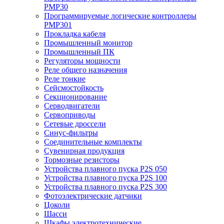
PMP30
Программируемые логические контроллеры
PMP301
Прокладка кабеля
Промышленный монитор
Промышленный ПК
Регуляторы мощности
Реле общего назначения
Реле тонкие
Сейсмостойкость
Секционирование
Серводвигатели
Сервоприводы
Сетевые дроссели
Синус-фильтры
Соединительные комплекты
Сувенирная продукция
Тормозные резисторы
Устройства плавного пуска P2S 050
Устройства плавного пуска P2S 100
Устройства плавного пуска P2S 300
Фотоэлектрические датчики
Цоколи
Шасси
Шкафы электротехнические