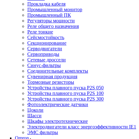
Прокладка кабеля
Промышленный монитор
Промышленный ПК
Регуляторы мощности
Реле общего назначения
Реле тонкие
Сейсмостойкость
Секционирование
Серводвигатели
Сервоприводы
Сетевые дроссели
Синус-фильтры
Соединительные комплекты
Сувенирная продукция
Тормозные резисторы
Устройства плавного пуска P2S 050
Устройства плавного пуска P2S 100
Устройства плавного пуска P2S 300
Фотоэлектрические датчики
Цоколи
Шасси
Шкафы электротехнические
Электродвигатели класс энергоэффективности IE1
ЭМС фильтры
Omron