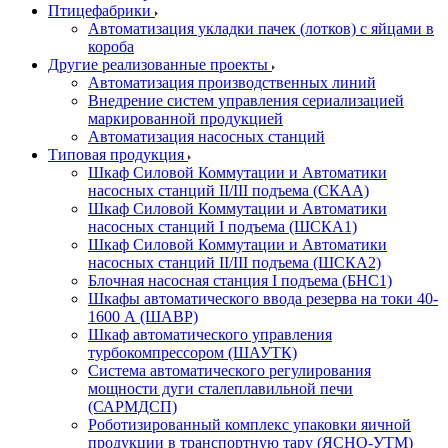
Птицефабрики
Автоматизация укладки пачек (лотков) с яйцами в
короба
Другие реализованные проекты
Автоматизация производственных линий
Внедрение систем управления сериализацией
маркированной продукцией
Автоматизация насосных станций
Типовая продукция
Шкаф Силовой Коммутации и Автоматики
насосных станций II/III подъема (СКАА)
Шкаф Силовой Коммутации и Автоматики
насосных станций I подъема (ШСКА1)
Шкаф Силовой Коммутации и Автоматики
насосных станций II/III подъема (ШСКА2)
Блочная насосная станция I подъема (БНС1)
Шкафы автоматического ввода резерва на токи 40-
1600 А (ШАВР)
Шкаф автоматического управления
турбокомпрессором (ШАУТК)
Система автоматического регулирования
мощности дуги сталеплавильной печи
(САРМДСП)
Роботизированный комплекс упаковки яичной
продукции в транспортную тару (ЯСНО-УТМ)