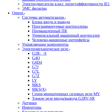
Электродвигатели класс энергоэффективности IE1
ЭМС фильтры
Omron
Системы автоматизации
Блоки ввода и вывода
Программируемые контроллеры
Промышленный ПК
Универсальный машинный контроллер
Человеко-машинные интерфейсы
Управляющие компоненты
Электромеханическое реле
G2R-_-S
G4Q
G6D4
G7J
G7L
G7Z
LY
MKS
MKS(X)
Серия миниатюрных силовых реле MY
Тонкие реле ввода/вывода G2RV-SR
Датчики
Инверторы
Концевые выключатели