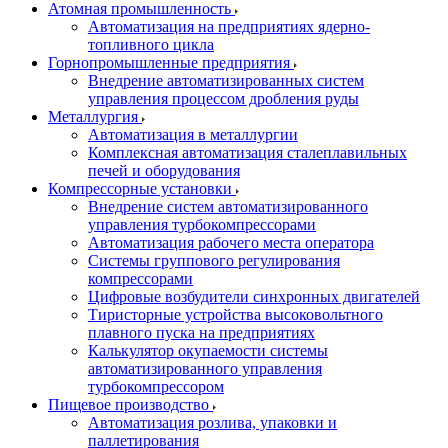
Атомная промышленность
Автоматизация на предприятиях ядерно-
топливного цикла
Горнопромышленные предприятия
Внедрение автоматизированных систем
управления процессом дробления руды
Металлургия
Автоматизация в металлургии
Комплексная автоматизация сталеплавильных
печей и оборудования
Компрессорные установки
Внедрение систем автоматизированного
управления турбокомпрессорами
Автоматизация рабочего места оператора
Системы группового регулирования
компрессорами
Цифровые возбудители синхронных двигателей
Тиристорные устройства высоковольтного
плавного пуска на предприятиях
Калькулятор окупаемости системы
автоматизированного управления
турбокомпрессором
Пищевое производство
Автоматизация розлива, упаковки и
паллетирования