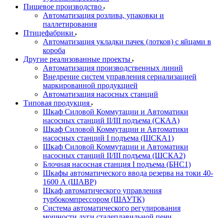
Пищевое производство
Автоматизация розлива, упаковки и
паллетирования
Птицефабрики
Автоматизация укладки пачек (лотков) с яйцами в
короба
Другие реализованные проекты
Автоматизация производственных линий
Внедрение систем управления сериализацией
маркированной продукцией
Автоматизация насосных станций
Типовая продукция
Шкаф Силовой Коммутации и Автоматики
насосных станций II/III подъема (СКАА)
Шкаф Силовой Коммутации и Автоматики
насосных станций I подъема (ШСКА1)
Шкаф Силовой Коммутации и Автоматики
насосных станций II/III подъема (ШСКА2)
Блочная насосная станция I подъема (БНС1)
Шкафы автоматического ввода резерва на токи 40-
1600 А (ШАВР)
Шкаф автоматического управления
турбокомпрессором (ШАУТК)
Система автоматического регулирования
мощности дуги сталеплавильной печи