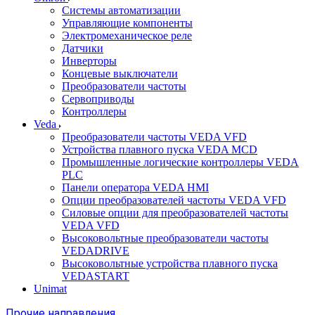
Системы автоматизации
Управляющие компоненты
Электромеханическое реле
Датчики
Инверторы
Концевые выключатели
Преобразователи частоты
Сервоприводы
Контроллеры
Veda
Преобразователи частоты VEDA VFD
Устройства плавного пуска VEDA MCD
Промышленные логические контроллеры VEDA
PLC
Панели оператора VEDA HMI
Опции преобразователей частоты VEDA VFD
Силовые опции для преобразователей частоты
VEDA VFD
Высоковольтные преобразователи частоты
VEDADRIVE
Высоковольтные устройства плавного пуска
VEDASTART
Unimat
Прочие направления