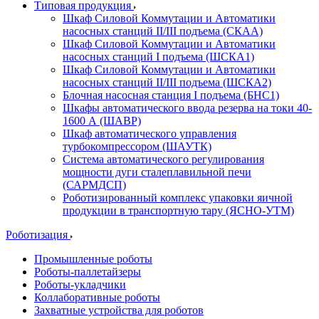
Типовая продукция
Шкаф Силовой Коммутации и Автоматики
насосных станций II/III подъема (СКАА)
Шкаф Силовой Коммутации и Автоматики
насосных станций I подъема (ШСКА1)
Шкаф Силовой Коммутации и Автоматики
насосных станций II/III подъема (ШСКА2)
Блочная насосная станция I подъема (БНС1)
Шкафы автоматического ввода резерва на токи 40-
1600 А (ШАВР)
Шкаф автоматического управления
турбокомпрессором (ШАУТК)
Система автоматического регулирования
мощности дуги сталеплавильной печи
(САРМДСП)
Роботизированный комплекс упаковки яичной
продукции в транспортную тару (ЯСНО-УТМ)
Роботизация
Промышленные роботы
Роботы-паллетайзеры
Роботы-укладчики
Коллаборативные роботы
Захватные устройства для роботов