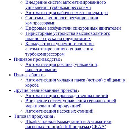
Внедрение систем автоматизированного
управления турбокомпрессорами
Автоматизация рабочего места оператора
Системы группового регулирования
компрессорами
Цифровые возбудители синхронных двигателей
Тиристорные устройства высоковольтного
плавного пуска на предприятиях
Калькулятор окупаемости системы
автоматизированного управления
турбокомпрессором
Пищевое производство
Автоматизация розлива, упаковки и
паллетирования
Птицефабрики
Автоматизация укладки пачек (лотков) с яйцами в
короба
Другие реализованные проекты
Автоматизация производственных линий
Внедрение систем управления сериализацией
маркированной продукцией
Автоматизация насосных станций
Типовая продукция
Шкаф Силовой Коммутации и Автоматики
насосных станций II/III подъема (СКАА)