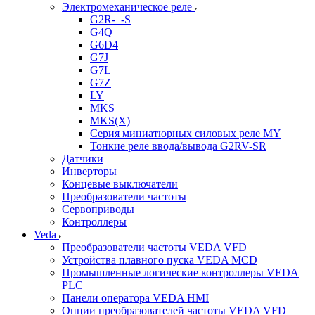
Электромеханическое реле
G2R-_-S
G4Q
G6D4
G7J
G7L
G7Z
LY
MKS
MKS(X)
Серия миниатюрных силовых реле MY
Тонкие реле ввода/вывода G2RV-SR
Датчики
Инверторы
Концевые выключатели
Преобразователи частоты
Сервоприводы
Контроллеры
Veda
Преобразователи частоты VEDA VFD
Устройства плавного пуска VEDA MCD
Промышленные логические контроллеры VEDA
PLC
Панели оператора VEDA HMI
Опции преобразователей частоты VEDA VFD