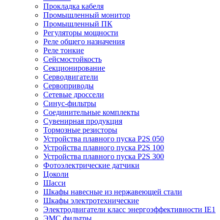
Прокладка кабеля
Промышленный монитор
Промышленный ПК
Регуляторы мощности
Реле общего назначения
Реле тонкие
Сейсмостойкость
Секционирование
Серводвигатели
Сервоприводы
Сетевые дроссели
Синус-фильтры
Соединительные комплекты
Сувенирная продукция
Тормозные резисторы
Устройства плавного пуска P2S 050
Устройства плавного пуска P2S 100
Устройства плавного пуска P2S 300
Фотоэлектрические датчики
Цоколи
Шасси
Шкафы навесные из нержавеющей стали
Шкафы электротехнические
Электродвигатели класс энергоэффективности IE1
ЭМС фильтры