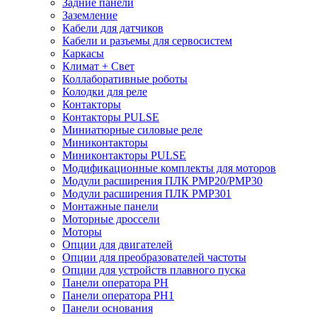
Задние панели
Заземление
Кабели для датчиков
Кабели и разъемы для сервосистем
Каркасы
Климат + Свет
Коллаборативные роботы
Колодки для реле
Контакторы
Контакторы PULSE
Миниатюрные силовые реле
Миниконтакторы
Миниконтакторы PULSE
Модификационные комплекты для моторов
Модули расширения ПЛК PMP20/PMP30
Модули расширения ПЛК PMP301
Монтажные панели
Моторные дроссели
Моторы
Опции для двигателей
Опции для преобразователей частоты
Опции для устройств плавного пуска
Панели оператора PH
Панели оператора PH1
Панели основания