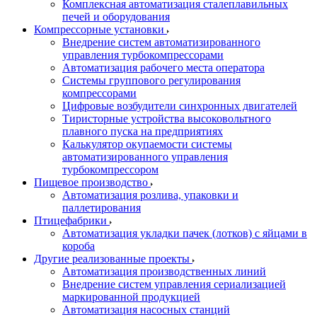
Комплексная автоматизация сталеплавильных
печей и оборудования
Компрессорные установки
Внедрение систем автоматизированного
управления турбокомпрессорами
Автоматизация рабочего места оператора
Системы группового регулирования
компрессорами
Цифровые возбудители синхронных двигателей
Тиристорные устройства высоковольтного
плавного пуска на предприятиях
Калькулятор окупаемости системы
автоматизированного управления
турбокомпрессором
Пищевое производство
Автоматизация розлива, упаковки и
паллетирования
Птицефабрики
Автоматизация укладки пачек (лотков) с яйцами в
короба
Другие реализованные проекты
Автоматизация производственных линий
Внедрение систем управления сериализацией
маркированной продукцией
Автоматизация насосных станций