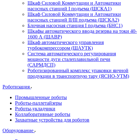
Шкаф Силовой Коммутации и Автоматики
насосных станций I подъема (ШСКА1)
Шкаф Силовой Коммутации и Автоматики
насосных станций II/III подъема (ШСКА2)
Блочная насосная станция I подъема (БНС1)
Шкафы автоматического ввода резерва на токи 40-
1600 А (ШАВР)
Шкаф автоматического управления
турбокомпрессором (ШАУТК)
Система автоматического регулирования
мощности дуги сталеплавильной печи
(САРМДСП)
Роботизированный комплекс упаковки яичной
продукции в транспортную тару (ЯСНО-УТМ)
Роботизация
Промышленные роботы
Роботы-паллетайзеры
Роботы-укладчики
Коллаборативные роботы
Захватные устройства для роботов
Оборудование