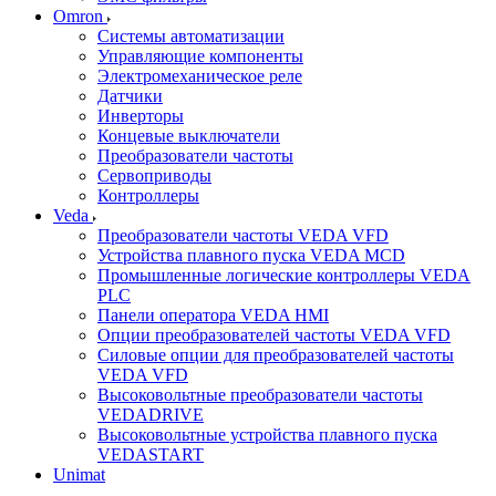
Omron
Системы автоматизации
Управляющие компоненты
Электромеханическое реле
Датчики
Инверторы
Концевые выключатели
Преобразователи частоты
Сервоприводы
Контроллеры
Veda
Преобразователи частоты VEDA VFD
Устройства плавного пуска VEDA MCD
Промышленные логические контроллеры VEDA
PLC
Панели оператора VEDA HMI
Опции преобразователей частоты VEDA VFD
Силовые опции для преобразователей частоты
VEDA VFD
Высоковольтные преобразователи частоты
VEDADRIVE
Высоковольтные устройства плавного пуска
VEDASTART
Unimat