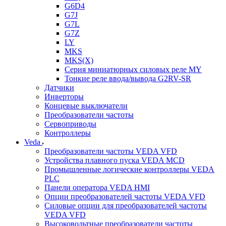
G6D4
G7J
G7L
G7Z
LY
MKS
MKS(X)
Серия миниатюрных силовых реле MY
Тонкие реле ввода/вывода G2RV-SR
Датчики
Инверторы
Концевые выключатели
Преобразователи частоты
Сервоприводы
Контроллеры
Veda
Преобразователи частоты VEDA VFD
Устройства плавного пуска VEDA MCD
Промышленные логические контроллеры VEDA
PLC
Панели оператора VEDA HMI
Опции преобразователей частоты VEDA VFD
Силовые опции для преобразователей частоты
VEDA VFD
Высоковольтные преобразователи частоты