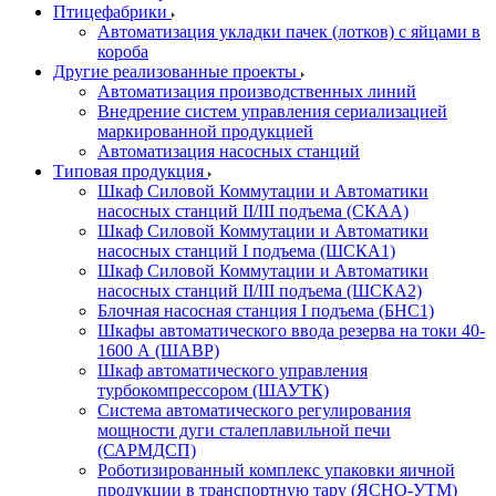
Птицефабрики
Автоматизация укладки пачек (лотков) с яйцами в
короба
Другие реализованные проекты
Автоматизация производственных линий
Внедрение систем управления сериализацией
маркированной продукцией
Автоматизация насосных станций
Типовая продукция
Шкаф Силовой Коммутации и Автоматики
насосных станций II/III подъема (СКАА)
Шкаф Силовой Коммутации и Автоматики
насосных станций I подъема (ШСКА1)
Шкаф Силовой Коммутации и Автоматики
насосных станций II/III подъема (ШСКА2)
Блочная насосная станция I подъема (БНС1)
Шкафы автоматического ввода резерва на токи 40-
1600 А (ШАВР)
Шкаф автоматического управления
турбокомпрессором (ШАУТК)
Система автоматического регулирования
мощности дуги сталеплавильной печи
(САРМДСП)
Роботизированный комплекс упаковки яичной
продукции в транспортную тару (ЯСНО-УТМ)