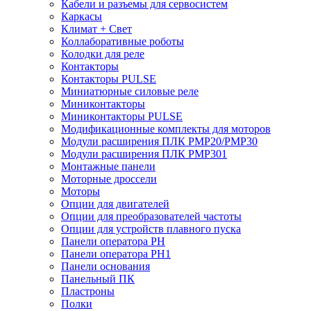
Кабели и разъемы для сервосистем
Каркасы
Климат + Свет
Коллаборативные роботы
Колодки для реле
Контакторы
Контакторы PULSE
Миниатюрные силовые реле
Миниконтакторы
Миниконтакторы PULSE
Модификационные комплекты для моторов
Модули расширения ПЛК PMP20/PMP30
Модули расширения ПЛК PMP301
Монтажные панели
Моторные дроссели
Моторы
Опции для двигателей
Опции для преобразователей частоты
Опции для устройств плавного пуска
Панели оператора PH
Панели оператора PH1
Панели основания
Панельный ПК
Пластроны
Полки