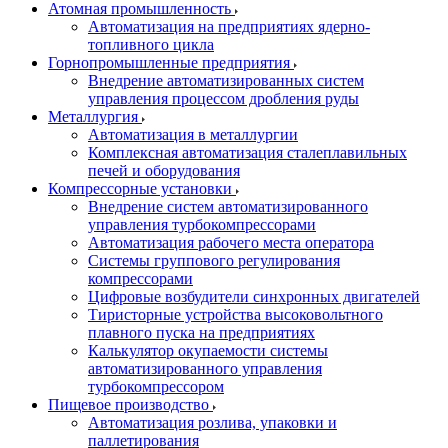
Атомная промышленность
Автоматизация на предприятиях ядерно-
топливного цикла
Горнопромышленные предприятия
Внедрение автоматизированных систем
управления процессом дробления руды
Металлургия
Автоматизация в металлургии
Комплексная автоматизация сталеплавильных
печей и оборудования
Компрессорные установки
Внедрение систем автоматизированного
управления турбокомпрессорами
Автоматизация рабочего места оператора
Системы группового регулирования
компрессорами
Цифровые возбудители синхронных двигателей
Тиристорные устройства высоковольтного
плавного пуска на предприятиях
Калькулятор окупаемости системы
автоматизированного управления
турбокомпрессором
Пищевое производство
Автоматизация розлива, упаковки и
паллетирования