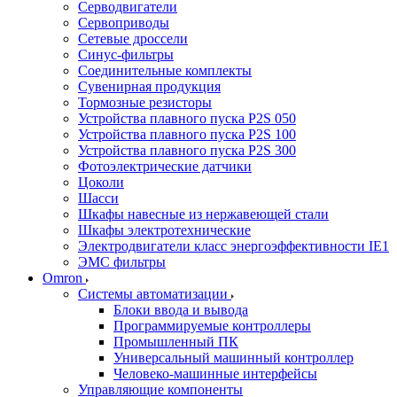
Серводвигатели
Сервоприводы
Сетевые дроссели
Синус-фильтры
Соединительные комплекты
Сувенирная продукция
Тормозные резисторы
Устройства плавного пуска P2S 050
Устройства плавного пуска P2S 100
Устройства плавного пуска P2S 300
Фотоэлектрические датчики
Цоколи
Шасси
Шкафы навесные из нержавеющей стали
Шкафы электротехнические
Электродвигатели класс энергоэффективности IE1
ЭМС фильтры
Omron
Системы автоматизации
Блоки ввода и вывода
Программируемые контроллеры
Промышленный ПК
Универсальный машинный контроллер
Человеко-машинные интерфейсы
Управляющие компоненты