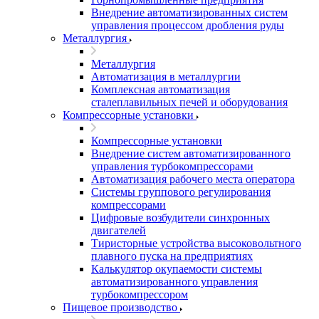
Внедрение автоматизированных систем
управления процессом дробления руды
Металлургия
Металлургия
Автоматизация в металлургии
Комплексная автоматизация
сталеплавильных печей и оборудования
Компрессорные установки
Компрессорные установки
Внедрение систем автоматизированного
управления турбокомпрессорами
Автоматизация рабочего места оператора
Системы группового регулирования
компрессорами
Цифровые возбудители синхронных
двигателей
Тиристорные устройства высоковольтного
плавного пуска на предприятиях
Калькулятор окупаемости системы
автоматизированного управления
турбокомпрессором
Пищевое производство