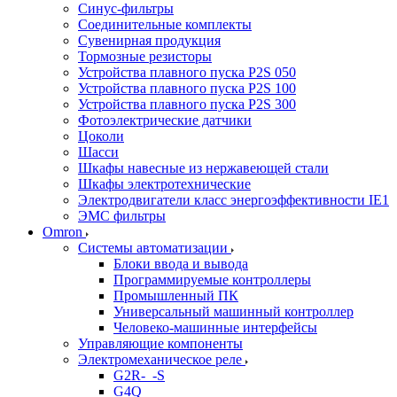
Синус-фильтры
Соединительные комплекты
Сувенирная продукция
Тормозные резисторы
Устройства плавного пуска P2S 050
Устройства плавного пуска P2S 100
Устройства плавного пуска P2S 300
Фотоэлектрические датчики
Цоколи
Шасси
Шкафы навесные из нержавеющей стали
Шкафы электротехнические
Электродвигатели класс энергоэффективности IE1
ЭМС фильтры
Omron
Системы автоматизации
Блоки ввода и вывода
Программируемые контроллеры
Промышленный ПК
Универсальный машинный контроллер
Человеко-машинные интерфейсы
Управляющие компоненты
Электромеханическое реле
G2R-_-S
G4Q