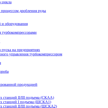
о цикла
 процессом дробления руды
й и оборудования
я турбокомпрессорами
и
 пуска на предприятиях
нного управления турбокомпрессором
я
ороба
ированной продукцией
станций II/III подъема (СКАА)
х станций I подъема (ШСКА1)
 станций II/III подъема (ШСКА2)