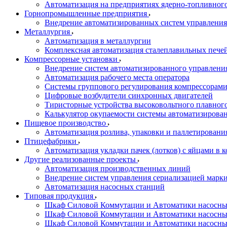
Автоматизация на предприятиях ядерно-топливног
Горнопромышленные предприятия
Внедрение автоматизированных систем управления
Металлургия
Автоматизация в металлургии
Комплексная автоматизация сталеплавильных пече
Компрессорные установки
Внедрение систем автоматизированного управлени
Автоматизация рабочего места оператора
Системы группового регулирования компрессорам
Цифровые возбудители синхронных двигателей
Тиристорные устройства высоковольтного плавного
Калькулятор окупаемости системы автоматизирова
Пищевое производство
Автоматизация розлива, упаковки и паллетировани
Птицефабрики
Автоматизация укладки пачек (лотков) с яйцами в к
Другие реализованные проекты
Автоматизация производственных линий
Внедрение систем управления сериализацией марк
Автоматизация насосных станций
Типовая продукция
Шкаф Силовой Коммутации и Автоматики насосных 
Шкаф Силовой Коммутации и Автоматики насосны
Шкаф Силовой Коммутации и Автоматики насосных