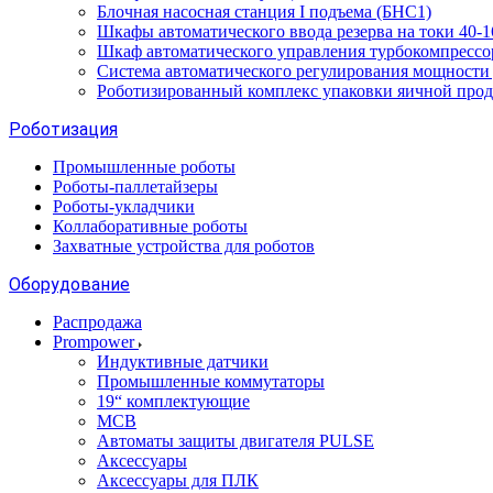
Блочная насосная станция I подъема (БНС1)
Шкафы автоматического ввода резерва на токи 40
Шкаф автоматического управления турбокомпрес
Система автоматического регулирования мощност
Роботизированный комплекс упаковки яичной про
Роботизация
Промышленные роботы
Роботы-паллетайзеры
Роботы-укладчики
Коллаборативные роботы
Захватные устройства для роботов
Оборудование
Распродажа
Prompower
Индуктивные датчики
Промышленные коммутаторы
19“ комплектующие
MCB
Автоматы защиты двигателя PULSE
Аксессуары
Аксессуары для ПЛК