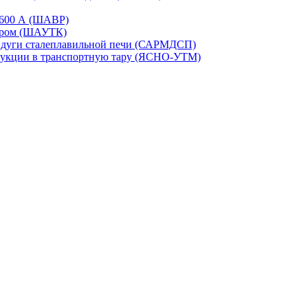
-1600 А (ШАВР)
сором (ШАУТК)
и дуги сталеплавильной печи (САРМДСП)
дукции в транспортную тару (ЯСНО-УТМ)