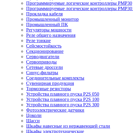
Программируемые логические контроллеры PMP30
Программируемые логические контроллеры PMP30
Прокладка кабеля
Промышленный монитор
Промышленный ПК
Регуляторы мощности
Реле общего назначения
Реле тонкие
Сейсмостойкость
Секционирование
Серводвигатели
Сервоприводы
Сетевые дроссели
Синус-фильтры
Соединительные комплекты
Сувенирная продукция
Тормозные резисторы
Устройства плавного пуска P2S 050
Устройства плавного пуска P2S 100
Устройства плавного пуска P2S 300
Фотоэлектрические датчики
Цоколи
Шасси
Шкафы навесные из нержавеющей стали
Шкафы электротехнические