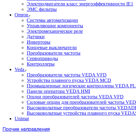
Электродвигатели класс энергоэффективности IE1
ЭМС фильтры
Omron
Системы автоматизации
Управляющие компоненты
Электромеханическое реле
Датчики
Инверторы
Концевые выключатели
Преобразователи частоты
Сервоприводы
Контроллеры
Veda
Преобразователи частоты VEDA VFD
Устройства плавного пуска VEDA MCD
Промышленные логические контроллеры VEDA P
Панели оператора VEDA HMI
Опции преобразователей частоты VEDA VFD
Силовые опции для преобразователей частоты VE
Высоковольтные преобразователи частоты VEDA
Высоковольтные устройства плавного пуска VED
Unimat
Прочие направления