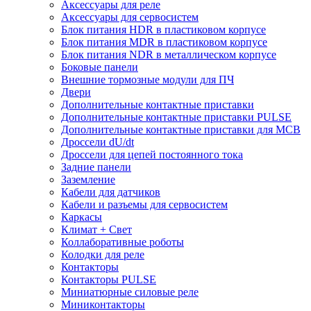
Аксессуары для реле
Аксессуары для сервосистем
Блок питания HDR в пластиковом корпусе
Блок питания MDR в пластиковом корпусе
Блок питания NDR в металлическом корпусе
Боковые панели
Внешние тормозные модули для ПЧ
Двери
Дополнительные контактные приставки
Дополнительные контактные приставки PULSE
Дополнительные контактные приставки для MCB
Дроссели dU/dt
Дроссели для цепей постоянного тока
Задние панели
Заземление
Кабели для датчиков
Кабели и разъемы для сервосистем
Каркасы
Климат + Свет
Коллаборативные роботы
Колодки для реле
Контакторы
Контакторы PULSE
Миниатюрные силовые реле
Миниконтакторы