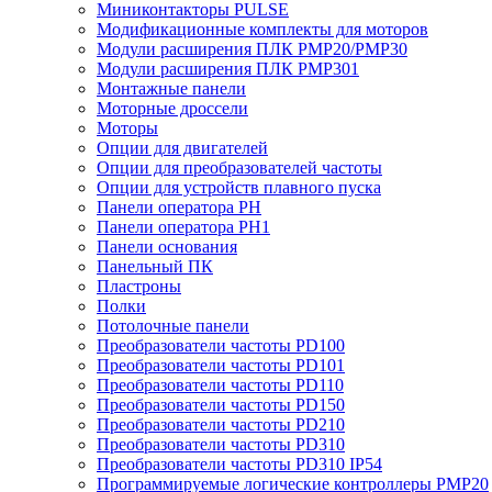
Миниконтакторы PULSE
Модификационные комплекты для моторов
Модули расширения ПЛК PMP20/PMP30
Модули расширения ПЛК PMP301
Монтажные панели
Моторные дроссели
Моторы
Опции для двигателей
Опции для преобразователей частоты
Опции для устройств плавного пуска
Панели оператора PH
Панели оператора PH1
Панели основания
Панельный ПК
Пластроны
Полки
Потолочные панели
Преобразователи частоты PD100
Преобразователи частоты PD101
Преобразователи частоты PD110
Преобразователи частоты PD150
Преобразователи частоты PD210
Преобразователи частоты PD310
Преобразователи частоты PD310 IP54
Программируемые логические контроллеры PMP20