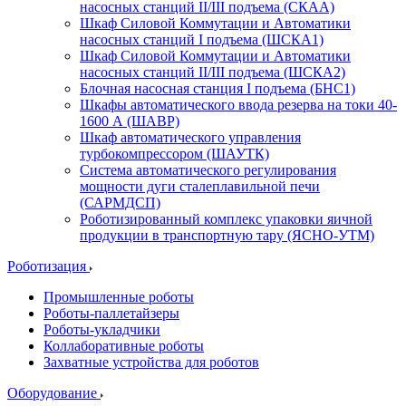
насосных станций II/III подъема (СКАА)
Шкаф Силовой Коммутации и Автоматики
насосных станций I подъема (ШСКА1)
Шкаф Силовой Коммутации и Автоматики
насосных станций II/III подъема (ШСКА2)
Блочная насосная станция I подъема (БНС1)
Шкафы автоматического ввода резерва на токи 40-
1600 А (ШАВР)
Шкаф автоматического управления
турбокомпрессором (ШАУТК)
Система автоматического регулирования
мощности дуги сталеплавильной печи
(САРМДСП)
Роботизированный комплекс упаковки яичной
продукции в транспортную тару (ЯСНО-УТМ)
Роботизация
Промышленные роботы
Роботы-паллетайзеры
Роботы-укладчики
Коллаборативные роботы
Захватные устройства для роботов
Оборудование