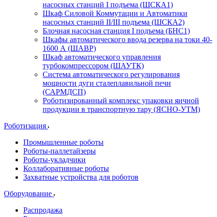
насосных станций I подъема (ШСКА1)
Шкаф Силовой Коммутации и Автоматики
насосных станций II/III подъема (ШСКА2)
Блочная насосная станция I подъема (БНС1)
Шкафы автоматического ввода резерва на токи 40-
1600 А (ШАВР)
Шкаф автоматического управления
турбокомпрессором (ШАУТК)
Система автоматического регулирования
мощности дуги сталеплавильной печи
(САРМДСП)
Роботизированный комплекс упаковки яичной
продукции в транспортную тару (ЯСНО-УТМ)
Роботизация
Промышленные роботы
Роботы-паллетайзеры
Роботы-укладчики
Коллаборативные роботы
Захватные устройства для роботов
Оборудование
Распродажа