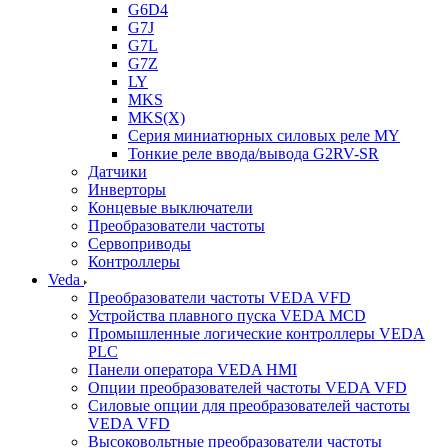
G6D4
G7J
G7L
G7Z
LY
MKS
MKS(X)
Серия миниатюрных силовых реле MY
Тонкие реле ввода/вывода G2RV-SR
Датчики
Инверторы
Концевые выключатели
Преобразователи частоты
Сервоприводы
Контроллеры
Veda
Преобразователи частоты VEDA VFD
Устройства плавного пуска VEDA MCD
Промышленные логические контроллеры VEDA
PLC
Панели оператора VEDA HMI
Опции преобразователей частоты VEDA VFD
Силовые опции для преобразователей частоты
VEDA VFD
Высоковольтные преобразователи частоты