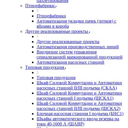
паллетирования
Птицефабрики
Птицефабрики
Автоматизация укладки пачек (лотков) с
яйцами в короба
Другие реализованные проекты
Другие реализованные проекты
Автоматизация производственных линий
Внедрение систем управления
сериализацией маркированной продукцией
Автоматизация насосных станций
Типовая продукция
Типовая продукция
Шкаф Силовой Коммутации и Автоматики
насосных станций II/III подъема (СКАА)
Шкаф Силовой Коммутации и Автоматики
насосных станций I подъема (ШСКА1)
Шкаф Силовой Коммутации и Автоматики
насосных станций II/III подъема (ШСКА2)
Блочная насосная станция I подъема (БНС1)
Шкафы автоматического ввода резерва на
токи 40-1600 А (ШАВР)