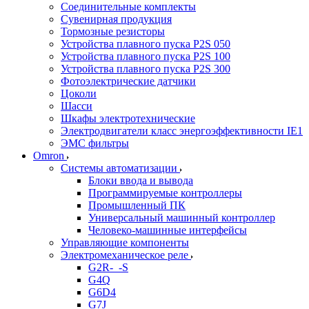
Соединительные комплекты
Сувенирная продукция
Тормозные резисторы
Устройства плавного пуска P2S 050
Устройства плавного пуска P2S 100
Устройства плавного пуска P2S 300
Фотоэлектрические датчики
Цоколи
Шасси
Шкафы электротехнические
Электродвигатели класс энергоэффективности IE1
ЭМС фильтры
Omron
Системы автоматизации
Блоки ввода и вывода
Программируемые контроллеры
Промышленный ПК
Универсальный машинный контроллер
Человеко-машинные интерфейсы
Управляющие компоненты
Электромеханическое реле
G2R-_-S
G4Q
G6D4
G7J