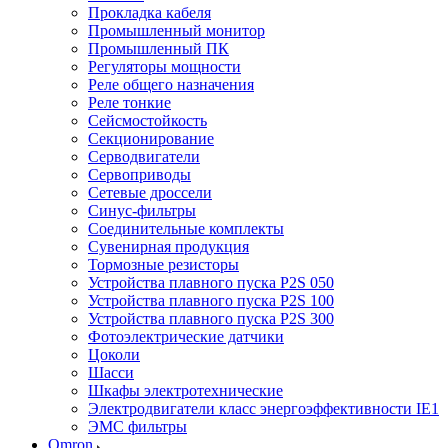
Прокладка кабеля
Промышленный монитор
Промышленный ПК
Регуляторы мощности
Реле общего назначения
Реле тонкие
Сейсмостойкость
Секционирование
Серводвигатели
Сервоприводы
Сетевые дроссели
Синус-фильтры
Соединительные комплекты
Сувенирная продукция
Тормозные резисторы
Устройства плавного пуска P2S 050
Устройства плавного пуска P2S 100
Устройства плавного пуска P2S 300
Фотоэлектрические датчики
Цоколи
Шасси
Шкафы электротехнические
Электродвигатели класс энергоэффективности IE1
ЭМС фильтры
Omron