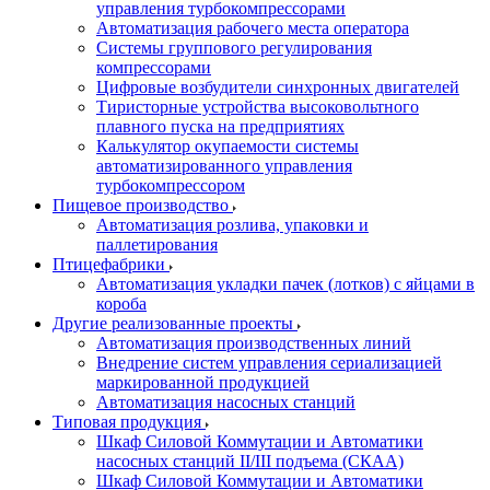
управления турбокомпрессорами
Автоматизация рабочего места оператора
Системы группового регулирования
компрессорами
Цифровые возбудители синхронных двигателей
Тиристорные устройства высоковольтного
плавного пуска на предприятиях
Калькулятор окупаемости системы
автоматизированного управления
турбокомпрессором
Пищевое производство
Автоматизация розлива, упаковки и
паллетирования
Птицефабрики
Автоматизация укладки пачек (лотков) с яйцами в
короба
Другие реализованные проекты
Автоматизация производственных линий
Внедрение систем управления сериализацией
маркированной продукцией
Автоматизация насосных станций
Типовая продукция
Шкаф Силовой Коммутации и Автоматики
насосных станций II/III подъема (СКАА)
Шкаф Силовой Коммутации и Автоматики