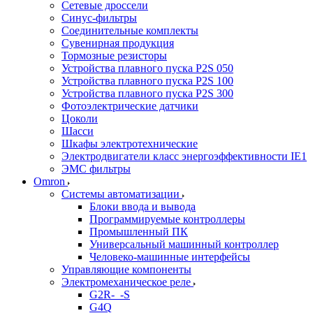
Сетевые дроссели
Синус-фильтры
Соединительные комплекты
Сувенирная продукция
Тормозные резисторы
Устройства плавного пуска P2S 050
Устройства плавного пуска P2S 100
Устройства плавного пуска P2S 300
Фотоэлектрические датчики
Цоколи
Шасси
Шкафы электротехнические
Электродвигатели класс энергоэффективности IE1
ЭМС фильтры
Omron
Системы автоматизации
Блоки ввода и вывода
Программируемые контроллеры
Промышленный ПК
Универсальный машинный контроллер
Человеко-машинные интерфейсы
Управляющие компоненты
Электромеханическое реле
G2R-_-S
G4Q