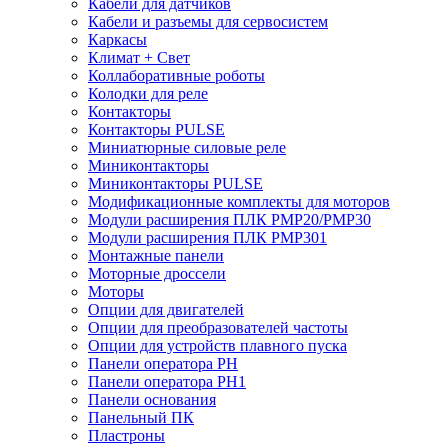
Кабели для датчиков
Кабели и разъемы для сервосистем
Каркасы
Климат + Свет
Коллаборативные роботы
Колодки для реле
Контакторы
Контакторы PULSE
Миниатюрные силовые реле
Миниконтакторы
Миниконтакторы PULSE
Модификационные комплекты для моторов
Модули расширения ПЛК PMP20/PMP30
Модули расширения ПЛК PMP301
Монтажные панели
Моторные дроссели
Моторы
Опции для двигателей
Опции для преобразователей частоты
Опции для устройств плавного пуска
Панели оператора PH
Панели оператора PH1
Панели основания
Панельный ПК
Пластроны