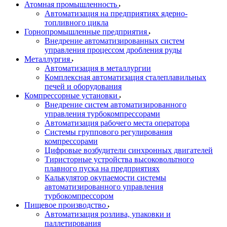
Атомная промышленность
Автоматизация на предприятиях ядерно-
топливного цикла
Горнопромышленные предприятия
Внедрение автоматизированных систем
управления процессом дробления руды
Металлургия
Автоматизация в металлургии
Комплексная автоматизация сталеплавильных
печей и оборудования
Компрессорные установки
Внедрение систем автоматизированного
управления турбокомпрессорами
Автоматизация рабочего места оператора
Системы группового регулирования
компрессорами
Цифровые возбудители синхронных двигателей
Тиристорные устройства высоковольтного
плавного пуска на предприятиях
Калькулятор окупаемости системы
автоматизированного управления
турбокомпрессором
Пищевое производство
Автоматизация розлива, упаковки и
паллетирования