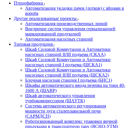
Птицефабрики
Автоматизация укладки пачек (лотков) с яйцами в
короба
Другие реализованные проекты
Автоматизация производственных линий
Внедрение систем управления сериализацией
маркированной продукцией
Автоматизация насосных станций
Типовая продукция
Шкаф Силовой Коммутации и Автоматики
насосных станций II/III подъема (СКАА)
Шкаф Силовой Коммутации и Автоматики
насосных станций I подъема (ШСКА1)
Шкаф Силовой Коммутации и Автоматики
насосных станций II/III подъема (ШСКА2)
Блочная насосная станция I подъема (БНС1)
Шкафы автоматического ввода резерва на токи 40-
1600 А (ШАВР)
Шкаф автоматического управления
турбокомпрессором (ШАУТК)
Система автоматического регулирования
мощности дуги сталеплавильной печи
(САРМДСП)
Роботизированный комплекс упаковки яичной
продукции в транспортную тару (ЯСНО-УТМ)