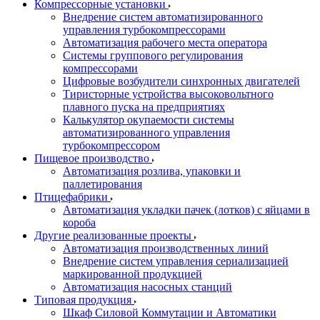
Компрессорные установки
Внедрение систем автоматизированного
управления турбокомпрессорами
Автоматизация рабочего места оператора
Системы группового регулирования
компрессорами
Цифровые возбудители синхронных двигателей
Тиристорные устройства высоковольтного
плавного пуска на предприятиях
Калькулятор окупаемости системы
автоматизированного управления
турбокомпрессором
Пищевое производство
Автоматизация розлива, упаковки и
паллетирования
Птицефабрики
Автоматизация укладки пачек (лотков) с яйцами в
короба
Другие реализованные проекты
Автоматизация производственных линий
Внедрение систем управления сериализацией
маркированной продукцией
Автоматизация насосных станций
Типовая продукция
Шкаф Силовой Коммутации и Автоматики