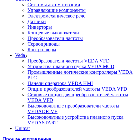
Системы автоматизации
Управляющие компоненты
Электромеханическое реле
Датчики
Инверторы
Концевые выключатели
Преобразователи частоты
Сервоприводы
Контроллеры
Veda
Преобразователи частоты VEDA VFD
Устройства плавного пуска VEDA MCD
Промышленные логические контроллеры VEDA
PLC
Панели оператора VEDA HMI
Опции преобразователей частоты VEDA VFD
Силовые опции для преобразователей частоты
VEDA VFD
Высоковольтные преобразователи частоты
VEDADRIVE
Высоковольтные устройства плавного пуска
VEDASTART
Unimat
Прочие направления