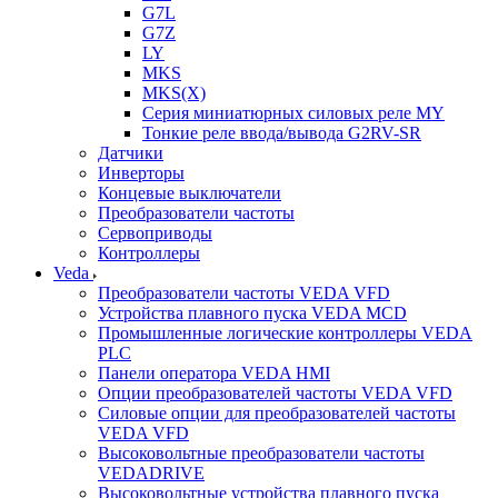
G7L
G7Z
LY
MKS
MKS(X)
Серия миниатюрных силовых реле MY
Тонкие реле ввода/вывода G2RV-SR
Датчики
Инверторы
Концевые выключатели
Преобразователи частоты
Сервоприводы
Контроллеры
Veda
Преобразователи частоты VEDA VFD
Устройства плавного пуска VEDA MCD
Промышленные логические контроллеры VEDA
PLC
Панели оператора VEDA HMI
Опции преобразователей частоты VEDA VFD
Силовые опции для преобразователей частоты
VEDA VFD
Высоковольтные преобразователи частоты
VEDADRIVE
Высоковольтные устройства плавного пуска