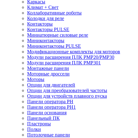
Каркасы
Климат + Свет
Коллаборативные роботы
Колодки для реле
Контакторы
Контакторы PULSE
Миниатюрные силовые реле
Миниконтакторы
Миниконтакторы PULSE
Модификационные комплекты для моторов
Модули расширения ПЛК PMP20/PMP30
Модули расширения ПЛК PMP301
Монтажные панели
Моторные дроссели
Моторы
Опции для двигателей
Опции для преобразователей частоты
Опции для устройств плавного пуска
Панели оператора PH
Панели оператора PH1
Панели основания
Панельный ПК
Пластроны
Полки
Потолочные панели