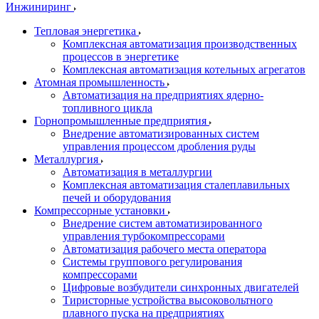
Инжиниринг
Тепловая энергетика
Комплексная автоматизация производственных
процессов в энергетике
Комплексная автоматизация котельных агрегатов
Атомная промышленность
Автоматизация на предприятиях ядерно-
топливного цикла
Горнопромышленные предприятия
Внедрение автоматизированных систем
управления процессом дробления руды
Металлургия
Автоматизация в металлургии
Комплексная автоматизация сталеплавильных
печей и оборудования
Компрессорные установки
Внедрение систем автоматизированного
управления турбокомпрессорами
Автоматизация рабочего места оператора
Системы группового регулирования
компрессорами
Цифровые возбудители синхронных двигателей
Тиристорные устройства высоковольтного
плавного пуска на предприятиях