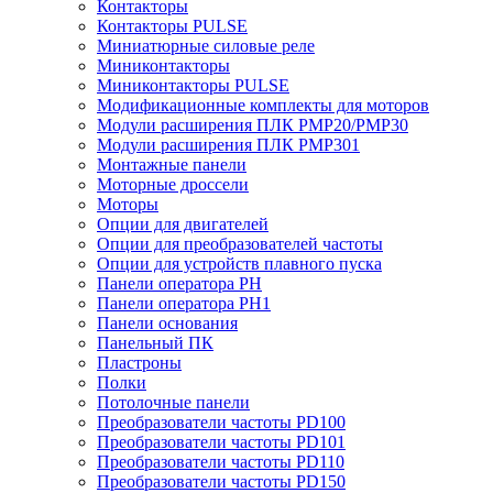
Контакторы
Контакторы PULSE
Миниатюрные силовые реле
Миниконтакторы
Миниконтакторы PULSE
Модификационные комплекты для моторов
Модули расширения ПЛК PMP20/PMP30
Модули расширения ПЛК PMP301
Монтажные панели
Моторные дроссели
Моторы
Опции для двигателей
Опции для преобразователей частоты
Опции для устройств плавного пуска
Панели оператора PH
Панели оператора PH1
Панели основания
Панельный ПК
Пластроны
Полки
Потолочные панели
Преобразователи частоты PD100
Преобразователи частоты PD101
Преобразователи частоты PD110
Преобразователи частоты PD150