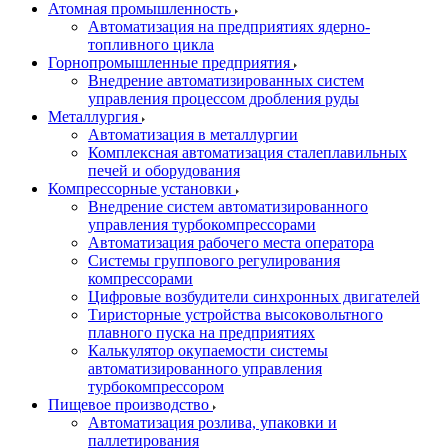
Атомная промышленность
Автоматизация на предприятиях ядерно-
топливного цикла
Горнопромышленные предприятия
Внедрение автоматизированных систем
управления процессом дробления руды
Металлургия
Автоматизация в металлургии
Комплексная автоматизация сталеплавильных
печей и оборудования
Компрессорные установки
Внедрение систем автоматизированного
управления турбокомпрессорами
Автоматизация рабочего места оператора
Системы группового регулирования
компрессорами
Цифровые возбудители синхронных двигателей
Тиристорные устройства высоковольтного
плавного пуска на предприятиях
Калькулятор окупаемости системы
автоматизированного управления
турбокомпрессором
Пищевое производство
Автоматизация розлива, упаковки и
паллетирования