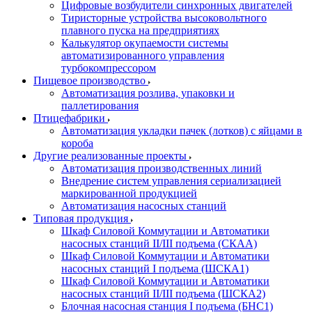
Цифровые возбудители синхронных двигателей
Тиристорные устройства высоковольтного
плавного пуска на предприятиях
Калькулятор окупаемости системы
автоматизированного управления
турбокомпрессором
Пищевое производство
Автоматизация розлива, упаковки и
паллетирования
Птицефабрики
Автоматизация укладки пачек (лотков) с яйцами в
короба
Другие реализованные проекты
Автоматизация производственных линий
Внедрение систем управления сериализацией
маркированной продукцией
Автоматизация насосных станций
Типовая продукция
Шкаф Силовой Коммутации и Автоматики
насосных станций II/III подъема (СКАА)
Шкаф Силовой Коммутации и Автоматики
насосных станций I подъема (ШСКА1)
Шкаф Силовой Коммутации и Автоматики
насосных станций II/III подъема (ШСКА2)
Блочная насосная станция I подъема (БНС1)