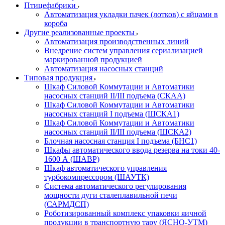
Птицефабрики
Автоматизация укладки пачек (лотков) с яйцами в
короба
Другие реализованные проекты
Автоматизация производственных линий
Внедрение систем управления сериализацией
маркированной продукцией
Автоматизация насосных станций
Типовая продукция
Шкаф Силовой Коммутации и Автоматики
насосных станций II/III подъема (СКАА)
Шкаф Силовой Коммутации и Автоматики
насосных станций I подъема (ШСКА1)
Шкаф Силовой Коммутации и Автоматики
насосных станций II/III подъема (ШСКА2)
Блочная насосная станция I подъема (БНС1)
Шкафы автоматического ввода резерва на токи 40-
1600 А (ШАВР)
Шкаф автоматического управления
турбокомпрессором (ШАУТК)
Система автоматического регулирования
мощности дуги сталеплавильной печи
(САРМДСП)
Роботизированный комплекс упаковки яичной
продукции в транспортную тару (ЯСНО-УТМ)