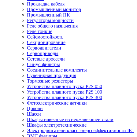
Прокладка кабеля
Промышленный монитор
Промышленный ПК
Регуляторы мощности
Реле общего назначения
Реле тонкие
Сейсмостойкость
Секционирование
Серводвигатели
Сервоприводы
Сетевые дроссели
Синус-фильтры
Соединительные комплекты
Сувенирная продукция
Тормозные резисторы
Устройства плавного пуска P2S 050
Устройства плавного пуска P2S 100
Устройства плавного пуска P2S 300
Фотоэлектрические датчики
Цоколи
Шасси
Шкафы навесные из нержавеющей стали
Шкафы электротехнические
Электродвигатели класс энергоэффективности IE1
ЭМС фильтры