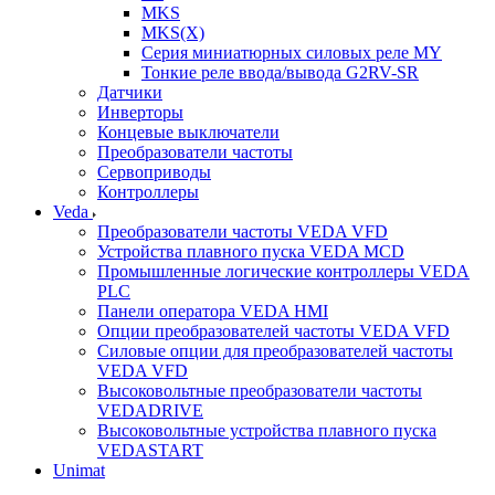
MKS
MKS(X)
Серия миниатюрных силовых реле MY
Тонкие реле ввода/вывода G2RV-SR
Датчики
Инверторы
Концевые выключатели
Преобразователи частоты
Сервоприводы
Контроллеры
Veda
Преобразователи частоты VEDA VFD
Устройства плавного пуска VEDA MCD
Промышленные логические контроллеры VEDA
PLC
Панели оператора VEDA HMI
Опции преобразователей частоты VEDA VFD
Силовые опции для преобразователей частоты
VEDA VFD
Высоковольтные преобразователи частоты
VEDADRIVE
Высоковольтные устройства плавного пуска
VEDASTART
Unimat