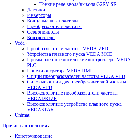
Тонкие реле ввода/вывода G2RV-SR
Датчики
Инверторы
Концевые выключатели
Преобразователи частоты
Сервоприводы
Контроллеры
Veda
Преобразователи частоты VEDA VFD
Устройства плавного пуска VEDA MCD
Промышленные логические контроллеры VEDA
PLC
Панели оператора VEDA HMI
Опции преобразователей частоты VEDA VFD
Силовые опции для преобразователей частоты
VEDA VFD
Высоковольтные преобразователи частоты
VEDADRIVE
Высоковольтные устройства плавного пуска
VEDASTART
Unimat
Прочие направления
Конструирование