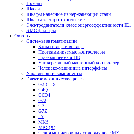
Цоколи
Шасси
Шкафы навесные из нержавеющей стали
Шкафы электротехнические
Электродвигатели класс энергоэффективности IE1
ЭМС фильтры
Omron
Системы автоматизации
Блоки ввода и вывода
Программируемые контроллеры
Промышленный ПК
Универсальный машинный контроллер
Человеко-машинные интерфейсы
Управляющие компоненты
Электромеханическое реле
G2R-_-S
G4Q
G6D4
G7J
G7L
G7Z
LY
MKS
MKS(X)
Серия миниатюрных силовых реле MY