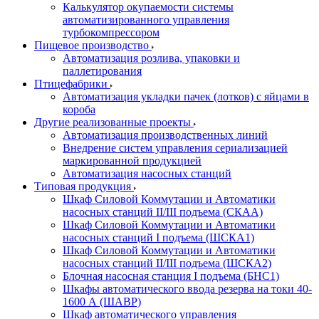
Калькулятор окупаемости системы
автоматизированного управления
турбокомпрессором
Пищевое производство
Автоматизация розлива, упаковки и
паллетирования
Птицефабрики
Автоматизация укладки пачек (лотков) с яйцами в
короба
Другие реализованные проекты
Автоматизация производственных линий
Внедрение систем управления сериализацией
маркированной продукцией
Автоматизация насосных станций
Типовая продукция
Шкаф Силовой Коммутации и Автоматики
насосных станций II/III подъема (СКАА)
Шкаф Силовой Коммутации и Автоматики
насосных станций I подъема (ШСКА1)
Шкаф Силовой Коммутации и Автоматики
насосных станций II/III подъема (ШСКА2)
Блочная насосная станция I подъема (БНС1)
Шкафы автоматического ввода резерва на токи 40-
1600 А (ШАВР)
Шкаф автоматического управления