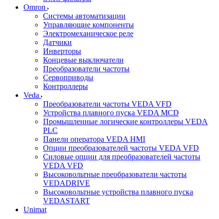
Omron
Системы автоматизации
Управляющие компоненты
Электромеханическое реле
Датчики
Инверторы
Концевые выключатели
Преобразователи частоты
Сервоприводы
Контроллеры
Veda
Преобразователи частоты VEDA VFD
Устройства плавного пуска VEDA MCD
Промышленные логические контроллеры VEDA
PLC
Панели оператора VEDA HMI
Опции преобразователей частоты VEDA VFD
Силовые опции для преобразователей частоты
VEDA VFD
Высоковольтные преобразователи частоты
VEDADRIVE
Высоковольтные устройства плавного пуска
VEDASTART
Unimat