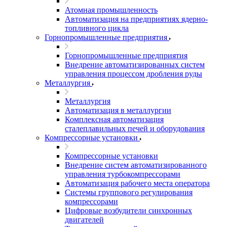
Атомная промышленность
Автоматизация на предприятиях ядерно-
топливного цикла
Горнопромышленные предприятия
Горнопромышленные предприятия
Внедрение автоматизированных систем
управления процессом дробления руды
Металлургия
Металлургия
Автоматизация в металлургии
Комплексная автоматизация
сталеплавильных печей и оборудования
Компрессорные установки
Компрессорные установки
Внедрение систем автоматизированного
управления турбокомпрессорами
Автоматизация рабочего места оператора
Системы группового регулирования
компрессорами
Цифровые возбудители синхронных
двигателей