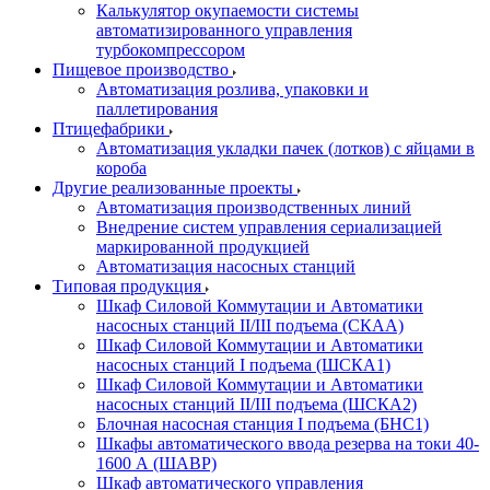
Калькулятор окупаемости системы
автоматизированного управления
турбокомпрессором
Пищевое производство
Автоматизация розлива, упаковки и
паллетирования
Птицефабрики
Автоматизация укладки пачек (лотков) с яйцами в
короба
Другие реализованные проекты
Автоматизация производственных линий
Внедрение систем управления сериализацией
маркированной продукцией
Автоматизация насосных станций
Типовая продукция
Шкаф Силовой Коммутации и Автоматики
насосных станций II/III подъема (СКАА)
Шкаф Силовой Коммутации и Автоматики
насосных станций I подъема (ШСКА1)
Шкаф Силовой Коммутации и Автоматики
насосных станций II/III подъема (ШСКА2)
Блочная насосная станция I подъема (БНС1)
Шкафы автоматического ввода резерва на токи 40-
1600 А (ШАВР)
Шкаф автоматического управления