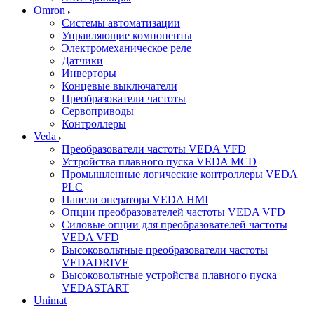
Omron
Системы автоматизации
Управляющие компоненты
Электромеханическое реле
Датчики
Инверторы
Концевые выключатели
Преобразователи частоты
Сервоприводы
Контроллеры
Veda
Преобразователи частоты VEDA VFD
Устройства плавного пуска VEDA MCD
Промышленные логические контроллеры VEDA
PLC
Панели оператора VEDA HMI
Опции преобразователей частоты VEDA VFD
Силовые опции для преобразователей частоты
VEDA VFD
Высоковольтные преобразователи частоты
VEDADRIVE
Высоковольтные устройства плавного пуска
VEDASTART
Unimat