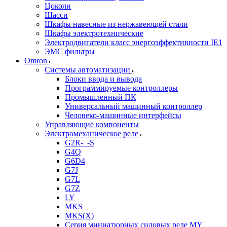
Цоколи
Шасси
Шкафы навесные из нержавеющей стали
Шкафы электротехнические
Электродвигатели класс энергоэффективности IE1
ЭМС фильтры
Omron
Системы автоматизации
Блоки ввода и вывода
Программируемые контроллеры
Промышленный ПК
Универсальный машинный контроллер
Человеко-машинные интерфейсы
Управляющие компоненты
Электромеханическое реле
G2R-_-S
G4Q
G6D4
G7J
G7L
G7Z
LY
MKS
MKS(X)
Серия миниатюрных силовых реле MY