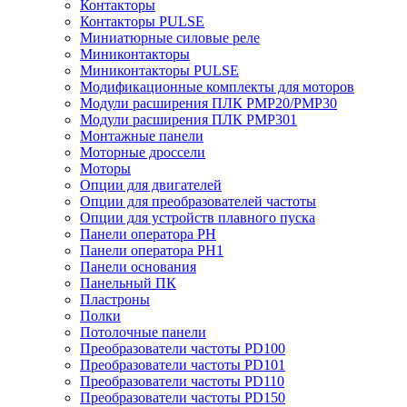
Контакторы
Контакторы PULSE
Миниатюрные силовые реле
Миниконтакторы
Миниконтакторы PULSE
Модификационные комплекты для моторов
Модули расширения ПЛК PMP20/PMP30
Модули расширения ПЛК PMP301
Монтажные панели
Моторные дроссели
Моторы
Опции для двигателей
Опции для преобразователей частоты
Опции для устройств плавного пуска
Панели оператора PH
Панели оператора PH1
Панели основания
Панельный ПК
Пластроны
Полки
Потолочные панели
Преобразователи частоты PD100
Преобразователи частоты PD101
Преобразователи частоты PD110
Преобразователи частоты PD150