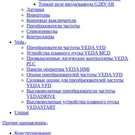
Тонкие реле ввода/вывода G2RV-SR
Датчики
Инверторы
Концевые выключатели
Преобразователи частоты
Сервоприводы
Контроллеры
Veda
Преобразователи частоты VEDA VFD
Устройства плавного пуска VEDA MCD
Промышленные логические контроллеры VEDA
PLC
Панели оператора VEDA HMI
Опции преобразователей частоты VEDA VFD
Силовые опции для преобразователей частоты
VEDA VFD
Высоковольтные преобразователи частоты
VEDADRIVE
Высоковольтные устройства плавного пуска
VEDASTART
Unimat
Прочие направления
Конструирование