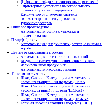
Цифровые возбудители синхронных двигателей
Тиристорные устройства высоковольтного
плавного пуска на предприятиях
Калькулятор окупаемости системы
автоматизированного управления
турбокомпрессором
Пищевое производство
Автоматизация розлива, упаковки и
паллетирования
Птицефабрики
Автоматизация укладки пачек (лотков) с яйцами в
короба
Другие реализованные проекты
Автоматизация производственных линий
Внедрение систем управления сериализацией
маркированной продукцией
Автоматизация насосных станций
Типовая продукция
Шкаф Силовой Коммутации и Автоматики
насосных станций II/III подъема (СКАА)
Шкаф Силовой Коммутации и Автоматики
насосных станций I подъема (ШСКА1)
Шкаф Силовой Коммутации и Автоматики
насосных станций II/III подъема (ШСКА2)
Блочная насосная станция I подъема (БНС1)