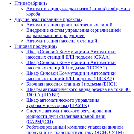
Птицефабрики
Автоматизация укладки пачек (лотков) с яйцами в
короба
Другие реализованные проекты
Автоматизация производственных линий
Внедрение систем управления сериализацией
маркированной продукцией
Автоматизация насосных станций
Типовая продукция
Шкаф Силовой Коммутации и Автоматики
насосных станций II/III подъема (СКАА)
Шкаф Силовой Коммутации и Автоматики
насосных станций I подъема (ШСКА1)
Шкаф Силовой Коммутации и Автоматики
насосных станций II/III подъема (ШСКА2)
Блочная насосная станция I подъема (БНС1)
Шкафы автоматического ввода резерва на токи 40-
1600 А (ШАВР)
Шкаф автоматического управления
турбокомпрессором (ШАУТК)
Система автоматического регулирования
мощности дуги сталеплавильной печи
(САРМДСП)
Роботизированный комплекс упаковки яичной
продукции в транспортную тару (ЯСНО-УТМ)