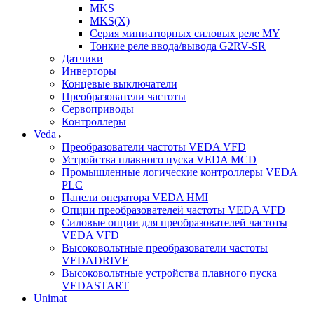
MKS
MKS(X)
Серия миниатюрных силовых реле MY
Тонкие реле ввода/вывода G2RV-SR
Датчики
Инверторы
Концевые выключатели
Преобразователи частоты
Сервоприводы
Контроллеры
Veda
Преобразователи частоты VEDA VFD
Устройства плавного пуска VEDA MCD
Промышленные логические контроллеры VEDA
PLC
Панели оператора VEDA HMI
Опции преобразователей частоты VEDA VFD
Силовые опции для преобразователей частоты
VEDA VFD
Высоковольтные преобразователи частоты
VEDADRIVE
Высоковольтные устройства плавного пуска
VEDASTART
Unimat