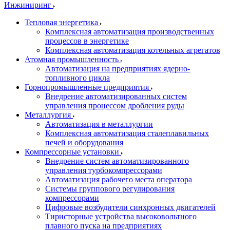
Инжиниринг
Тепловая энергетика
Комплексная автоматизация производственных
процессов в энергетике
Комплексная автоматизация котельных агрегатов
Атомная промышленность
Автоматизация на предприятиях ядерно-
топливного цикла
Горнопромышленные предприятия
Внедрение автоматизированных систем
управления процессом дробления руды
Металлургия
Автоматизация в металлургии
Комплексная автоматизация сталеплавильных
печей и оборудования
Компрессорные установки
Внедрение систем автоматизированного
управления турбокомпрессорами
Автоматизация рабочего места оператора
Системы группового регулирования
компрессорами
Цифровые возбудители синхронных двигателей
Тиристорные устройства высоковольтного
плавного пуска на предприятиях