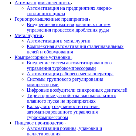
Атомная промышленность
Автоматизация на предприятиях ядерно-
топливного цикла
Горнопромышленные предприятия
Внедрение автоматизированных систем
управления процессом дробления руды
Металлургия
Автоматизация в металлургии
Комплексная автоматизация сталеплавильных
печей и оборудования
Компрессорные установки
Внедрение систем автоматизированного
управления турбокомпрессорами
Автоматизация рабочего места оператора
Системы группового регулирования
компрессорами
Цифровые возбудители синхронных двигателей
Тиристорные устройства высоковольтного
плавного пуска на предприятиях
Калькулятор окупаемости системы
автоматизированного управления
турбокомпрессором
Пищевое производство
Автоматизация розлива, упаковки и
паллетирования