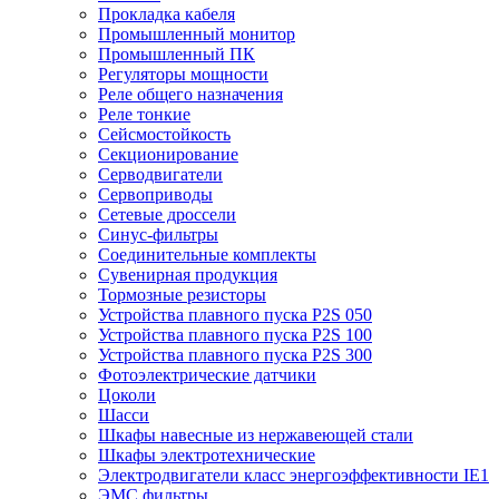
Прокладка кабеля
Промышленный монитор
Промышленный ПК
Регуляторы мощности
Реле общего назначения
Реле тонкие
Сейсмостойкость
Секционирование
Серводвигатели
Сервоприводы
Сетевые дроссели
Синус-фильтры
Соединительные комплекты
Сувенирная продукция
Тормозные резисторы
Устройства плавного пуска P2S 050
Устройства плавного пуска P2S 100
Устройства плавного пуска P2S 300
Фотоэлектрические датчики
Цоколи
Шасси
Шкафы навесные из нержавеющей стали
Шкафы электротехнические
Электродвигатели класс энергоэффективности IE1
ЭМС фильтры