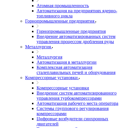
Атомная промышленность
Автоматизация на предприятиях ядерно-
топливного цикла
Горнопромышленные предприятия
Горнопромышленные предприятия
Внедрение автоматизированных систем
управления процессом дробления руды
Металлургия
Металлургия
Автоматизация в металлургии
Комплексная автоматизация
сталеплавильных печей и оборудования
Компрессорные установки
Компрессорные установки
Внедрение систем автоматизированного
управления турбокомпрессорами
Автоматизация рабочего места оператора
Системы группового регулирования
компрессорами
Цифровые возбудители синхронных
двигателей